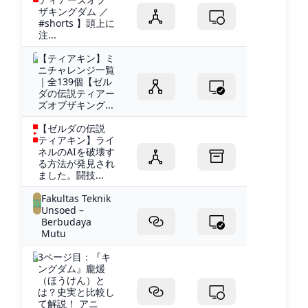
ザキングダム ／
#shorts 】頭上に
注...
【ティアキン】ミ
ニチャレンジ一覧
｜全139個【ゼル
ダの伝説ティアー
ズオブザキング...
【ゼルダの伝説
ティアキン】ライ
ネルのAIを破壊す
る方法が発見され
ました。闘技...
Fakultas Teknik
Unsoed –
Berbudaya
Mutu
3ページ目：『キ
ングダム』龐煖
（ほうけん）と
は？史実と比較し
て解説！ アニ