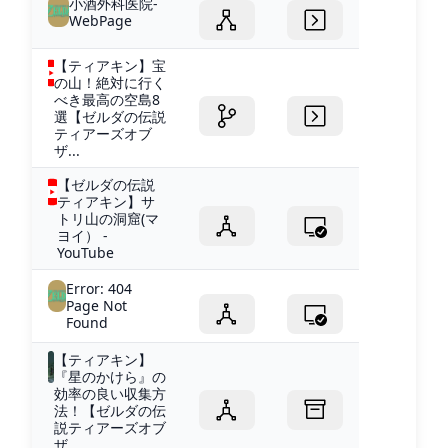
小酒外科医院-
WebPage
【ティアキン】宝
の山！絶対に行く
べき最高の空島8
選【ゼルダの伝説
ティアーズオブ
ザ...
【ゼルダの伝説
ティアキン】サ
トリ山の洞窟(マ
ヨイ） -
YouTube
Error: 404
Page Not
Found
【ティアキン】
『星のかけら』の
効率の良い収集方
法！【ゼルダの伝
説ティアーズオブ
ザ...