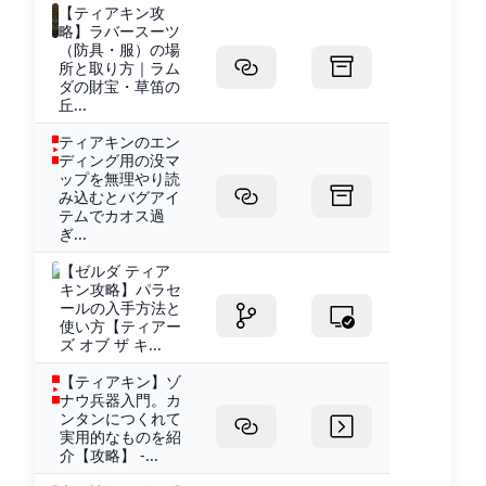
【ティアキン攻
略】ラバースーツ
（防具・服）の場
所と取り方｜ラム
ダの財宝・草笛の
丘...
ティアキンのエン
ディング用の没マ
ップを無理やり読
み込むとバグアイ
テムでカオス過
ぎ...
【ゼルダ ティア
キン攻略】パラセ
ールの入手方法と
使い方【ティアー
ズ オブ ザ キ...
【ティアキン】ゾ
ナウ兵器入門。カ
ンタンにつくれて
実用的なものを紹
介【攻略】 -...