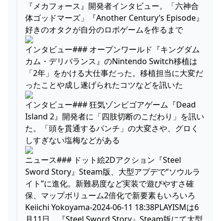
『メカフォース』開発者インタビュー。「六神合
体ゴッドマーズ」『Another Century’s Episode』
好きのオタクが自分のロボゲームを作るまで
インタビュー### オープンワールド『キングダム
カム・デリバランス』のNintendo Switch移植は
「2年」をかける大仕事だった。移植担当に大変だ
ったことや成し遂げられたコツなどを訊いた
インタビュー### 狂気ゾンビゴアゲーム『Dead
Island 2』開発者に「四肢切断のこだわり」を訊い
た。「頭を貫通するパンチ」の大変さや、グロく
しすぎない塩梅などがある
ニュース### ドット絵2Dアクション『Steel
Sword Story』Steam版、大型アプデで“ソウルラ
イト”に進化。新難易度など実装で遊びやすさ確
保、マップボリューム2倍化で新要素もいろいろ
Keiichi Yokoyama-2024-06-11 18:38PLAYISMは6
月11日、『Steel Sword Story』Steam版にて大型