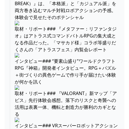
BREAK）』は、「本格派」と「カジュアル派」を
両方巻き込むマルチ対戦ロボアクションの予感。
体験会で見せたそのポテンシャル
取材・リポート### 『メタファー：リファンタジ
オ』はアトラス式コマンドバトルRPGの集大成と
なる作品だった。「マサカド様」コラボ等盛りだ
くさんの「アトラスフェス」内覧会レポート
インタビュー### “要素山盛り”ワールドクラフト
RPG『神箱』開発者インタビュー。RPG＋パズル
＋街づくりの異色ゲームで作り手が届けたい体験
が何かを訊く
取材・リポート### 『VALORANT』新マップ「ア
ビス」先行体験会感想。落下のリスクと奇襲への
活用は表裏一体、機転と創造力が勝利のカギとな
る
インタビュー### VRスーパーロボットアクション