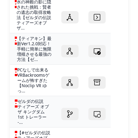
水の神殿の影に隠
された挑戦：賢者
の遺志の取得攻略
法【ゼルダの伝説
ティアーズオブ
ザ...
【ティアキン】最
新Ver1.2.0対応！
手軽に簡単に無限
増殖させる最強の
方法【ゼ...
PCなしで出来る
VRBackroomsゲ
ームが怖すぎた
【Noclip VR ゆ
っ...
ゼルダの伝説
ティアーズ オブ
ザ キングダム
1st トレーラー
-...
【#ゼルダの伝説
ティアーズオブ