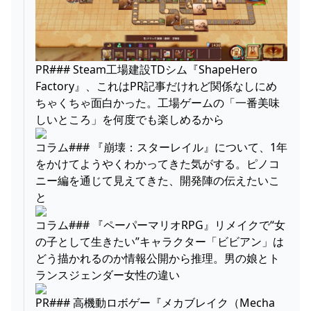
PR### Steam工場建設TDシム『ShapeHero
Factory』、これはPR記事だけれど関係なしにめ
ちゃくちゃ面白かった。工場ゲームの「一番美味
しいところ」を何度でも楽しめるから
コラム### 『崩壊：スターレイル』について、1年
をかけてようやくわかってきた気がする。ピノコ
ニー編を通じて見えてきた、開発陣の伝えたいこ
と
コラム### 『ペーパーマリオRPG』リメイクで“女
の子として生きたい”キャラクター「ビビアン」は
どう描かれるのか情報公開から推理。男の娘とト
ランスジェンダー女性の違い
PR### 高機動ロボゲー『メカブレイク（Mecha