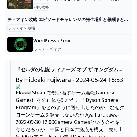
祠の攻略
ティアキン攻略 エピソードチャレンジの発生場所と報酬まとめ【ゼルダの伝説 ティアーズオブザキングダム】
ティアキン 攻略
WordPress › Error
ティアーズ オブ
『ゼルダの伝説 ティアーズ オブ ザ キングダム』
開発当初のカオス状態映像にみんなほっこり。任
By Hideaki Fujiwara - 2024-05-24 18:53
天堂でもはじめは失敗する - AUTOMATON
PR### Steamで勢い増すゲーム会社Gamera
Gamesにその正体を訊いた。『Dyson Sphere
Program』をどのように送り出したのか、なぜク
ローンゲームを発売しないのか Aya Furukawa-
2022-09-30 12:00Gamera Gamesという会社をご
存じだろうか。中国と日本に拠点を構え、売り上
げ200万本の大ヒット作『Dyson Sphere