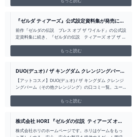
もっと読む
『ゼルダ ティアーズ』公式設定資料集が発売に！
予約受付中 – NINTENDO DREAM WEB
前作『ゼルダの伝説 ブレス オブ ザ ワイルド』の公式設
定資料集に続き、『ゼルダの伝説 ティアーズ オブ ザ キ
ングダム』の公式設定資料集が登場！
もっと読む
DUO(デュオ) / ザ キングダム クレンジングバーム
の口コミ一覧｜美容・化粧品情報はアットコスメ
【アットコスメ】DUO(デュオ) / ザ キングダム クレンジ
ングバーム（その他クレンジング）の口コミ一覧。ユー
ザーの口コミ（17件）による評判や体験レビューで効
果・使用感をチェックできます。美容・化粧品のクチコ
もっと読む
ミ情報を探すなら@cosme！
株式会社 HORI 『ゼルダの伝説 ティアーズ オブ
ザ キングダム』シリーズが登場
株式会社ホリのホームページです。ホリはゲームをもっ