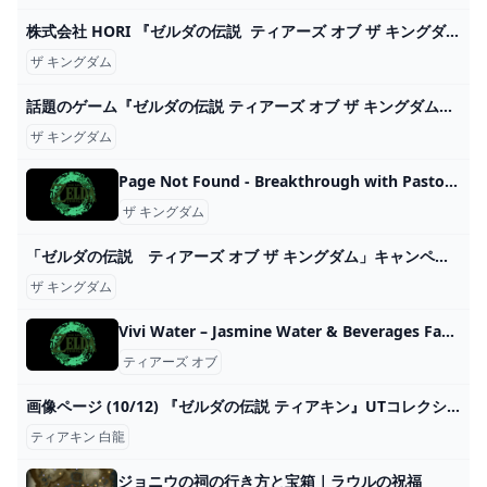
株式会社 HORI 『ゼルダの伝説 ティアーズ オブ ザ キングダム』シリーズが登場
ザ キングダム
話題のゲーム『ゼルダの伝説 ティアーズ オブ ザ キングダム』レビュー。『ティアキン』がもたらす複層的で緩慢な時間｜Tokyo Art Beat
ザ キングダム
Page Not Found - Breakthrough with Pastor Bruce Edwards
ザ キングダム
「ゼルダの伝説 ティアーズ オブ ザ キングダム」キャンペーン｜ローソン研究所
ザ キングダム
Vivi Water – Jasmine Water & Beverages Factory Ltd. Co
ティアーズ オブ
画像ページ (10/12) 『ゼルダの伝説 ティアキン』UTコレクションが発売中、ラインアップ一挙紹介。白龍の瞳から落ちる泪が印象的 ゲーム・エンタメ最新情報のファミ通.com
ティアキン 白龍
ジョニウの祠の行き方と宝箱｜ラウルの祝福