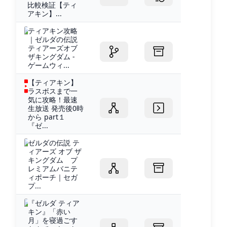
比較検証【ティ
アキン】...
ティアキン攻略
｜ゼルダの伝説
ティアーズオブ
ザキングダム -
ゲームウィ...
【ティアキン】
ラスボスまで一
気に攻略！最速
生放送 発売後0時
から part１
『ゼ...
ゼルダの伝説 テ
ィアーズ オブ ザ
キングダム プ
レミアムバニテ
ィポーチ｜セガ
プ...
『ゼルダ ティア
キン』「赤い
月」を寝過ごす