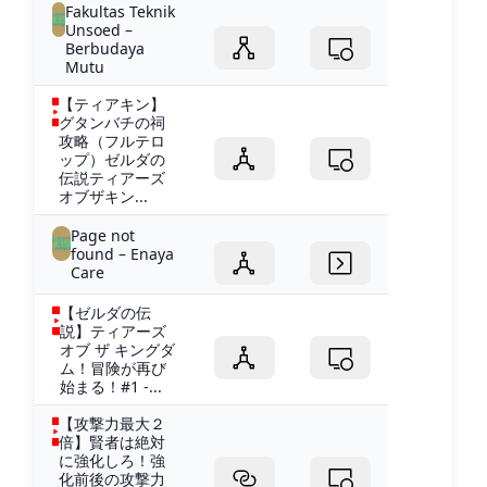
Fakultas Teknik
Unsoed –
Berbudaya
Mutu
【ティアキン】
グタンバチの祠
攻略（フルテロ
ップ）ゼルダの
伝説ティアーズ
オブザキン...
Page not
found – Enaya
Care
【ゼルダの伝
説】ティアーズ
オブ ザ キングダ
ム！冒険が再び
始まる！#1 -...
【攻撃力最大２
倍】賢者は絶対
に強化しろ！強
化前後の攻撃力