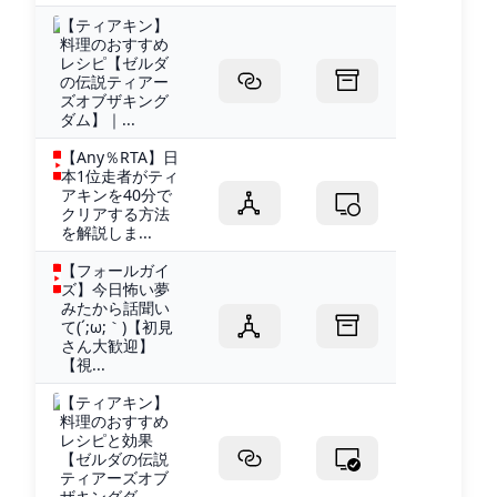
【ティアキン】
料理のおすすめ
レシピ【ゼルダ
の伝説ティアー
ズオブザキング
ダム】｜...
【Any％RTA】日
本1位走者がティ
アキンを40分で
クリアする方法
を解説しま...
【フォールガイ
ズ】今日怖い夢
みたから話聞い
て(´;ω;｀)【初見
さん大歓迎】
【視...
【ティアキン】
料理のおすすめ
レシピと効果
【ゼルダの伝説
ティアーズオブ
ザキングダ...