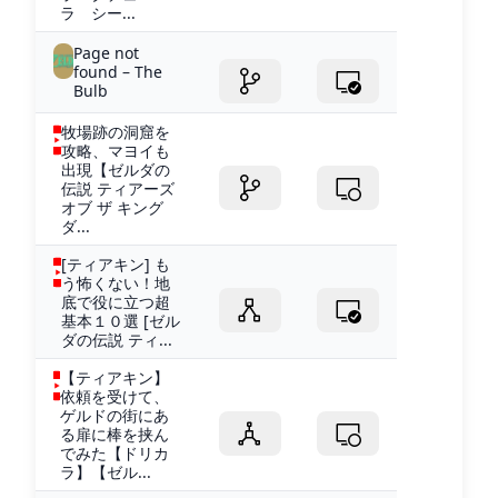
ラ シー...
Page not
found – The
Bulb
牧場跡の洞窟を
攻略、マヨイも
出現【ゼルダの
伝説 ティアーズ
オブ ザ キング
ダ...
[ティアキン] も
う怖くない！地
底で役に立つ超
基本１０選 [ゼル
ダの伝説 ティ...
【ティアキン】
依頼を受けて、
ゲルドの街にあ
る扉に棒を挟ん
でみた【ドリカ
ラ】【ゼル...