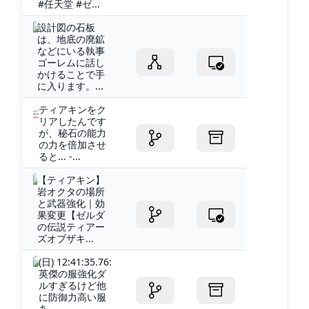
#任天堂 #ゼ...
設計図の石板
は、地底の廃鉱
などにいる執事
ゴーレムに話し
かけることで手
に入ります。...
ティアキンをク
リアしたんです
が、秘石の能力
の力を倍加させ
ると... -...
【ティアキン】
岩オクタの場所
と武器強化｜効
果変更【ゼルダ
の伝説ティアー
ズオブザキ...
(日) 12:41:35.76:
英傑の服強化ダ
ルすぎるけど他
に防御力高い服
あ...