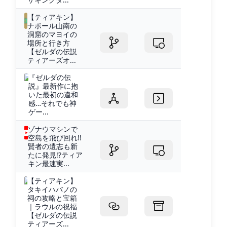
【ティアキン】
ナボール山南の
洞窟のマヨイの
場所と行き方
【ゼルダの伝説
ティアーズオ...
『ゼルダの伝
説』最新作に抱
いた最初の違和
感…それでも神
ゲー...
ゾナウマシンで
空島を飛び回れ!!
賢者の遺志も新
たに発見!?ティア
キン最速実...
【ティアキン】
タキイハバノの
祠の攻略と宝箱
｜ラウルの祝福
【ゼルダの伝説
ティアーズ...