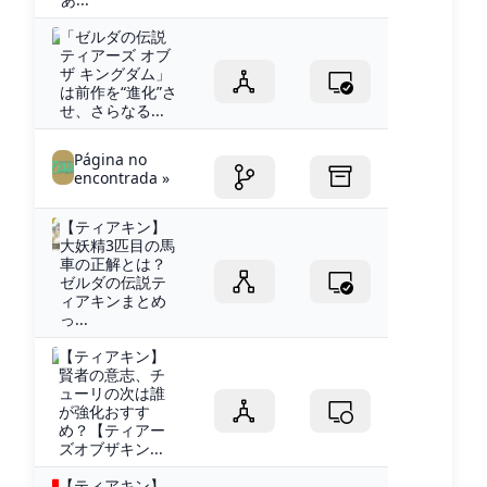
「ゼルダの伝説
ティアーズ オブ
ザ キングダム」
は前作を“進化”さ
せ、さらなる...
Página no
encontrada »
【ティアキン】
大妖精3匹目の馬
車の正解とは？
ゼルダの伝説テ
ィアキンまとめ
っ...
【ティアキン】
賢者の意志、チ
ューリの次は誰
が強化おすす
め？【ティアー
ズオブザキン...
【ティアキン】