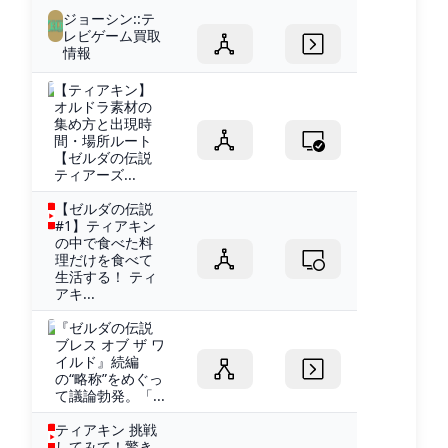
ジョーシン::テ
レビゲーム買取
情報
【ティアキン】
オルドラ素材の
集め方と出現時
間・場所ルート
【ゼルダの伝説
ティアーズ...
【ゼルダの伝説
#1】ティアキン
の中で食べた料
理だけを食べて
生活する！ ティ
アキ...
『ゼルダの伝説
ブレス オブ ザ ワ
イルド』続編
の“略称”をめぐっ
て議論勃発。「...
ティアキン 挑戦
してみて！驚き