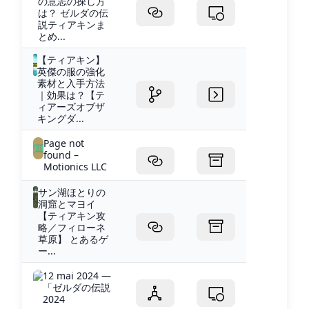
の意志の探し方
は？ ゼルダの伝
説ティアキンま
とめ...
【ティアキン】
英傑の服の強化
素材と入手方法
｜効果は？【テ
ィアーズオブザ
キングダ...
Page not
found –
Motionics LLC
サン湖ほとりの
洞窟とマヨイ
【ティアキン攻
略／フィローネ
草原】 とあるゲ
ー...
12 mai 2024 —
「ゼルダの伝説
2024