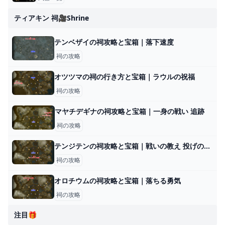
ティアキン 祠🎥shrine
テンベザイの祠攻略と宝箱｜落下速度
祠の攻略
オツツマの祠の行き方と宝箱｜ラウルの祝福
祠の攻略
マヤチデギナの祠攻略と宝箱｜一身の戦い 追跡
祠の攻略
テンジテンの祠攻略と宝箱｜戦いの教え 投げの極意
祠の攻略
オロチウムの祠攻略と宝箱｜落ちる勇気
祠の攻略
注目🎁