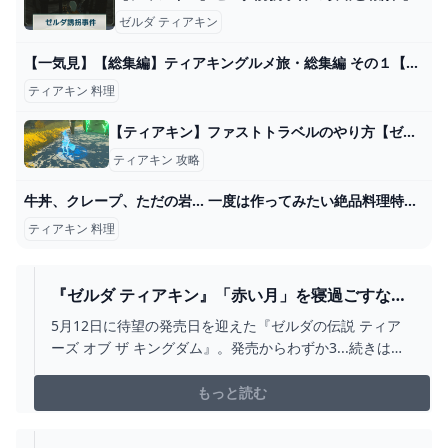
ゼルダ ティアキン
【一気見】【総集編】ティアキングルメ旅・総集編 その１【ゼルダの伝説 ゼルダの伝説 ティアーズ オブ ザ キングダム】【ゆっくり実況】 - YouTube
ティアキン 料理
【ティアキン】ファストトラベルのやり方【ゼルダの伝説ティアーズオブザキングダム】
ティアキン 攻略
牛丼、クレープ、ただの岩… 一度は作ってみたい絶品料理特集【ゼルダの伝説ティアーズオブザキングダム】 - YouTube
ティアキン 料理
『ゼルダ ティアキン』「赤い月」を寝過ごすなん
て、もったいない！ 実は料理が“大成功”になるボ
5月12日に待望の発売日を迎えた『ゼルダの伝説 ティア
ーナスタイム - インサイド - GREE ニュース
ーズ オブ ザ キングダム』。発売からわずか3...続きはこ
ちら
もっと読む