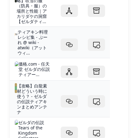
略】吹雪の服
（防具・服）の
場所と性能｜ア
カリダケの洞窟
【ゼルダティ...
ティアキン料理
レシピ集 - ぷー
れ @ wiki -
atwiki（アット
ウィ...
価格.com - 任天
堂 ゼルダの伝説
ティアー...
【攻略】白龍素
材どういう時に
使う？ - ゼルダ
の伝説ティアキ
ンまとめアンテ
ナ
ゼルダの伝説
Tears of the
Kingdom