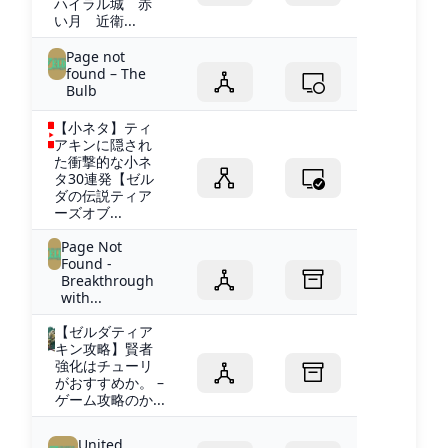
ハイラル城 赤
い月 近衛...
Page not
found – The
Bulb
【小ネタ】ティ
アキンに隠され
た衝撃的な小ネ
タ30連発【ゼル
ダの伝説ティア
ーズオブ...
Page Not
Found -
Breakthrough
with...
【ゼルダティア
キン攻略】賢者
強化はチューリ
がおすすめか。 –
ゲーム攻略のか...
United