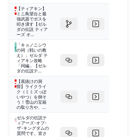
【ティアキン】
ミニ鳥望台と最
強武器でボスを
叩き潰す【ゼル
ダの伝説 ティア
ーズ オ...
「キョノニシウ
の祠（戦いの教
え）」ゼルダ テ
ィアキン攻略
「祠編」【ゼル
ダの伝説テ...
【底抜けの洞
窟】ライクライ
ク（ミミズっぽ
いやつ）を倒そ
う！雪山の宝箱
の取り方や、...
ゼルダの伝説テ
ィアーズ･オブ･
ザ･キングダムの
質問です。皆さ