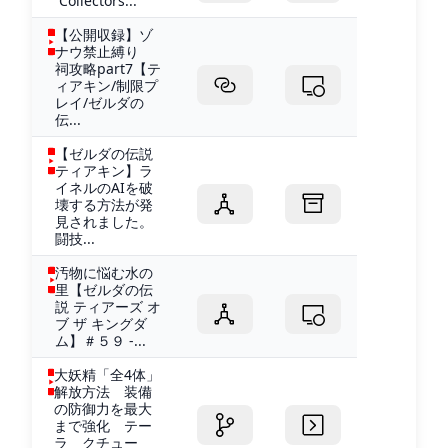
Collectors...
【公開収録】ゾ
ナウ禁止縛り
祠攻略part7【テ
ィアキン/制限プ
レイ/ゼルダの
伝...
【ゼルダの伝説
ティアキン】ラ
イネルのAIを破
壊する方法が発
見されました。
闘技...
汚物に悩む水の
里【ゼルダの伝
説 ティアーズ オ
ブ ザ キングダ
ム】＃５９ -...
大妖精「全4体」
解放方法 装備
の防御力を最大
まで強化 テー
ラ クチュー