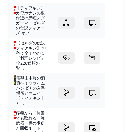
【ティアキン】
カワカナシの根
付近の黒曜デグ
ガーマ ゼルダ
の伝説ティアー
ズ オブ ...
【ゼルダの伝説
ティアキン】20
秒で全てわかる
『料理レシピ』
全228種類の一
覧...
雷獣山中腹の洞
窟へ！クライム
バンダナの入手
場所とマヨイ
【ティアキン】
と...
序盤から「何回
でも取れる」強
武器・盾の場所
と回収ルート