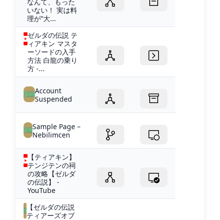
なんて、もった
いない！ 実は料
理が“大...
ゼルダの伝説 テ
ィアキン マスタ
ーソードの入手
方法 白龍の乗り
方 -...
Account
Suspended
Sample Page –
Nebilimcen
【ティアキン】
テンジテンの祠
の攻略【ゼルダ
の伝説】 -
YouTube
【ゼルダの伝説
ティアーズオブ