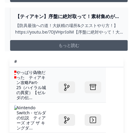
【ティアキン】序盤に絶対取って！素材集めが楽
になる神装備！【ゼルダの伝説】 - YOUTUBE
【防具最強への道！大妖精の場所&クエストやり方！】
https://youtu.be/7DJVHprIolM【序盤に絶対やって！大
妖精第二弾！シーザに捧げる解放条件と場所！】
https://youtu.be/In8PTHMtbvM【ゼルダの伝説 ティア
もっと読む
ーズ オブ ザ キングダム 攻略】https://youtube...
#
やっぱり偽物だ
った ティアキ
ン攻略Part‐
25（ハイラル城
の異変）【ゼル
ダの伝...
Nintendo
Switch - ゼルダ
の伝説 ティア
ーズ オブ ザ キ
ングダ...