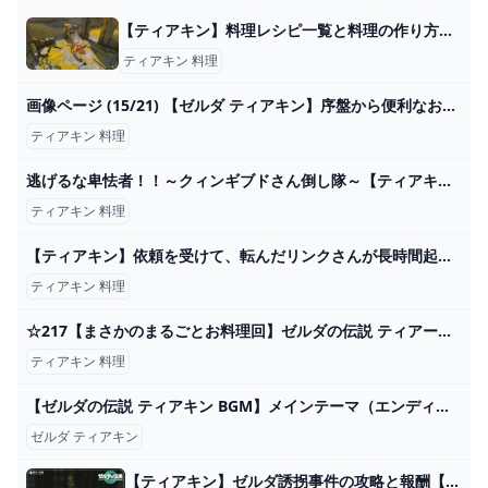
【ティアキン】料理レシピ一覧と料理の作り方【ゼルダの伝説ティアーズオブザキングダム】 - SAMURAI GAMERS
ティアキン 料理
画像ページ (15/21) 【ゼルダ ティアキン】序盤から便利なおすすめ料理の作り方【ティアーズ オブ ザ キングダム】 ゲーム・エンタメ最新情報のファミ通.com
ティアキン 料理
逃げるな卑怯者！！～クィンギブドさん倒し隊～【ティアキン】 - YouTube
ティアキン 料理
【ティアキン】依頼を受けて、転んだリンクさんが長時間起き上がれない装置のダメージを確認してみた【ドリカラ】【ゼルダの伝説ティアーズオブザキングダムTotK字幕実況バグ検証】 - YouTube
ティアキン 料理
☆217【まさかのまるごとお料理回】ゼルダの伝説 ティアーズオブザキングダムをやさしく実況プレイ！ - YouTube
ティアキン 料理
【ゼルダの伝説 ティアキン BGM】メインテーマ（エンディングver.）【ゼルダの伝説 ティアーズオブザキングダム BGM プレイ動画】 - YouTube
ゼルダ ティアキン
【ティアキン】ゼルダ誘拐事件の攻略と報酬【ゼルダの伝説ティアーズオブザキングダム】 - 神ゲー攻略