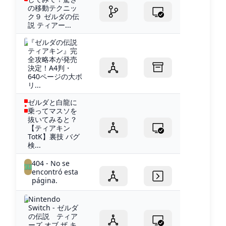
の移動テクニッ
ク９ ゼルダの伝
説 ティアー...
『ゼルダの伝説
ティアキン』完
全攻略本が発売
決定！A4判・
640ページの大ボ
リ...
ゼルダと白龍に
乗ってマスソを
抜いてみると？
【ティアキン
TotK】裏技 バグ
検...
404 - No se
encontró esta
página.
Nintendo
Switch - ゼルダ
の伝説 ティア
ーズ オブ ザ キ