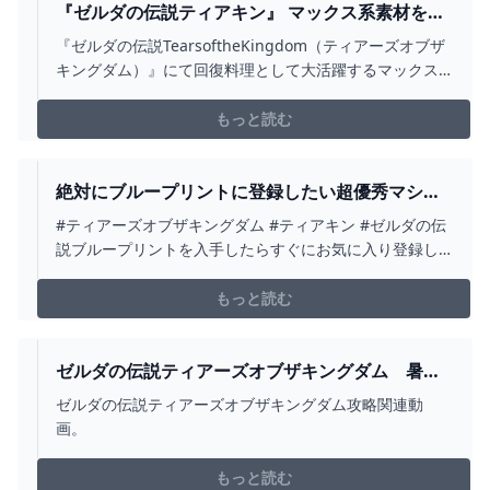
『ゼルダの伝説ティアキン』 マックス系素材を楽
に集める方法 / STIT（スティット）
『ゼルダの伝説TearsoftheKingdom（ティアーズオブザ
キングダム）』にて回復料理として大活躍するマックス
系素材の集め方を紹介します。前作の「マックスドリア
ン」のように大量に集められる方法ではありませんが簡
もっと読む
単に確保できるところがポイントです。もくじ畑...
絶対にブループリントに登録したい超優秀マシン
特集！【ゼルダの伝説ティアーズオブザキングダ
#ティアーズオブザキングダム #ティアキン #ゼルダの伝
ム】 - YOUTUBE
説ブループリントを入手したらすぐにお気に入り登録し
たい優秀なマシンを特集してみました！
もっと読む
ゼルダの伝説ティアーズオブザキングダム 暑さ
対策おすすめ料理 ひんやり煮込み果実作り方
ゼルダの伝説ティアーズオブザキングダム攻略関連動
＃４８６ 【ティアキン】 - YOUTUBE
画。
もっと読む