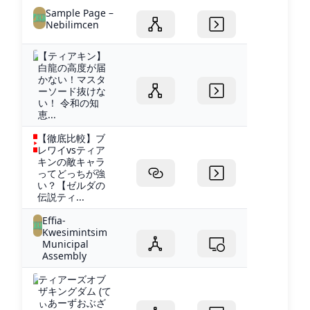
Sample Page –
Nebilimcen
【ティアキン】
白龍の高度が届
かない！マスタ
ーソード抜けな
い！ 令和の知
恵...
【徹底比較】ブ
レワイvsティア
キンの敵キャラ
ってどっちが強
い？【ゼルダの
伝説ティ...
Effia-
Kwesimintsim
Municipal
Assembly
ティアーズオブ
ザキングダム (て
ぃあーずおぶざ