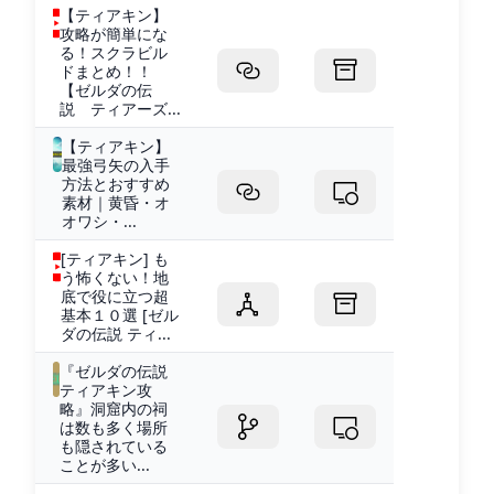
【ティアキン】
攻略が簡単にな
る！スクラビル
ドまとめ！！
【ゼルダの伝
説 ティアーズ...
【ティアキン】
最強弓矢の入手
方法とおすすめ
素材｜黄昏・オ
オワシ・...
[ティアキン] も
う怖くない！地
底で役に立つ超
基本１０選 [ゼル
ダの伝説 ティ...
『ゼルダの伝説
ティアキン攻
略』洞窟内の祠
は数も多く場所
も隠されている
ことが多い...