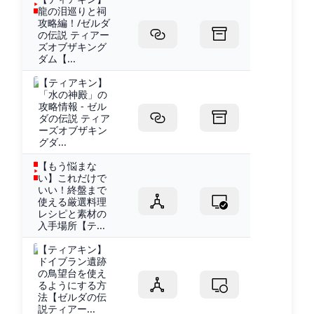
龍の泪巡りと祠
攻略編！/ゼルダ
の伝説 ティアー
ズオブザキング
ダム【...
【ティアキン】
「水の神殿」の
攻略情報 - ゼル
ダの伝説 ティア
ーズオブザキン
グダ...
【もう悩まな
い】これだけで
いい！終盤まで
使える厳選料理
レシピと素材の
入手場所【テ...
【ティアキン】
ドイブラン遺跡
の鳥望台を使え
るようにする方
法【ゼルダの伝
説ティアー...