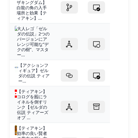
ザキングダム】
白龍の角の入手
場所と効果【テ
ィアキン】...
大人レゴ「ゼル
ダの伝説」2つの
バージョンにア
レンジ可能な“デ
クの樹”、マスタ
ー...
【アクションフ
ィギュア】ゼル
ダの伝説 ティア
ー...
【ティアキン】
コログを囮にラ
イネルを倒すリ
ンク【ゼルダの
伝説 ティアーズ
オブ ...
【ティアキン】
効率の良い賢者