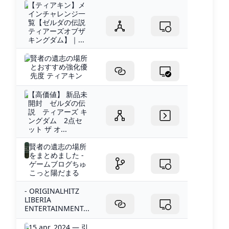
【ティアキン】メ
インチャレンジ一
覧【ゼルダの伝説
ティアーズオブザ
キングダム】｜...
賢者の遺志の場所
とおすすめ強化優
先度 ティアキン
【高価値】 新品未
開封 ゼルダの伝
説 ティアーズ キ
ングダム 2点セ
ット ザ オ...
賢者の遺志の場所
をまとめました -
ゲームブログちゅ
こっと陽だまる
- ORIGINALHITZ
LIBERIA
ENTERTAINMENT...
15 apr. 2024 — 引