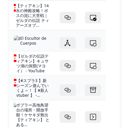
【ティアキン】14
水の神殿攻略！ボ
スの泥に大苦戦｜
ゼルダの伝説 ティ
アーズオブ...
El Escultor de
Cuerpos
【ゼルダの伝説テ
ィアキン】キュサ
ツ湖の洞窟(マヨ
イ） - YouTube
【#スプラ3 】新
シーズン遊んでい
くよ～！【 #新人
vtuber 】 -...
ポプラー高地鳥望
台の場所・開放手
順！ケヤキダ救出
【ティアキン】 と
ある...