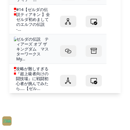
#14【ゼルダの伝
説ティアキン 】全
ゼルダ初めまして
のエルフの伝説
-...
ゼルダの伝説 テ
ィアーズ オブ ザ
キングダム マス
ターワークス
My...
攻略が難しすぎる
『超上級者向けの
闘技場』に戦闘初
心者が挑んでみた
ら....【ゼル...