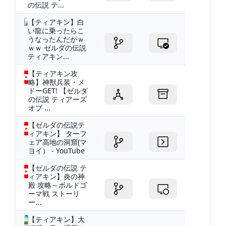
の伝説 テ...
【ティアキン】白
い龍に乗ったらこ
うなったんだがｗ
ｗｗ ゼルダの伝説
ティアキン...
【ティアキン攻
略】神獣兵装・メ
ドーGET! 【ゼルダ
の伝説 ティアーズ
オブ ...
【ゼルダの伝説テ
ィアキン】 ターフ
ェア高地の洞窟(マ
ヨイ） - YouTube
【ゼルダの伝説 テ
ィアキン】炎の神
殿 攻略～ボルドゴ
ーマ戦 ストーリ
ー...
【ティアキン】大