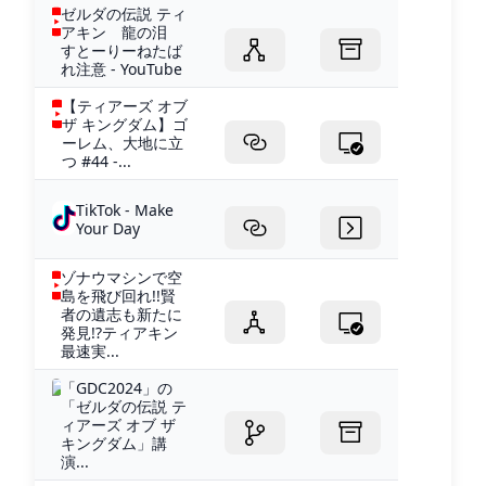
ゼルダの伝説 ティ
アキン 龍の泪
すとーりーねたば
れ注意 - YouTube
【ティアーズ オブ
ザ キングダム】ゴ
ーレム、大地に立
つ #44 -...
TikTok - Make
Your Day
ゾナウマシンで空
島を飛び回れ!!賢
者の遺志も新たに
発見!?ティアキン
最速実...
「GDC2024」の
「ゼルダの伝説 テ
ィアーズ オブ ザ
キングダム」講
演...