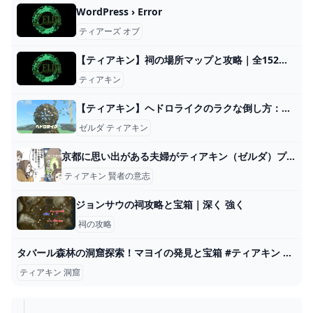
WordPress › Error
ティアーズ オブ
【ティアキン】祠の場所マップと攻略｜全152箇所掲載【ゼルダの伝説ティアーズオブザキングダム】｜ゲームエイト
ティアキン
【ティアキン】ヘドロライクのラクな倒し方：攻略【ゼルダの伝説ティアーズオブザキングダム】
ゼルダ ティアキン
京都に思い出がある夫婦がティアキン（ゼルダ）プレーしてる時あるある : コミックエッセイ えむふじんがあらわれた (記事コメント - 1) Powered by ライブドアブログ
ティアキン 賢者の意志
ジョンサウの祠攻略と宝箱｜深く 強く
祠の攻略
タバール森林の洞窟探索！マヨイの発見と宝箱 #ティアキン #マヨイ #攻略ガイド - YouTube
ティアキン 洞窟