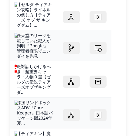
【ゼルダ ティアキ
ン攻略】ライネル
の倒し方【ティア
ーズ オブ ザ キン
グダム】...
任天堂のリークを
流していた犯人が
判明『Google』
管理者権限でニン
ダイを先見
絶対話しかけるべ
き！超重要キャ
ラ・人物９選【ゼ
ルダの伝説ティア
ーズオブザキング
ダ...
採掘サンドボック
スADV『Core
Keeper』日本語パ
ッケージ版2024年
夏...
【ティアキン】魔