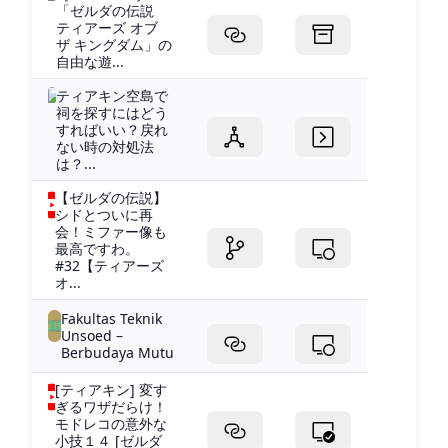
「ゼルダの伝説
ティアーズ オブ
ザ キングダム」の
自由な遊...
ティアキン空島で
祠を探すにはどう
すればいい？戻れ
ない時の対処法
は？...
【ゼルダの伝説】
シドとついに再
会！ミファー像も
最高ですわ。
#32【ティアーズ
オ...
Fakultas Teknik
Unsoed –
Berbudaya Mutu
[ティアキン] 変す
ぎるワザだらけ！
モドレコの意外な
小技１４ [ゼルダ