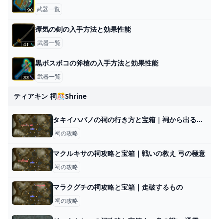
武器一覧
瘴気の剣の入手方法と効果性能
武器一覧
黒ボスボコの斧槍の入手方法と効果性能
武器一覧
ティアキン 祠🎊shrine
タキイハバノの祠の行き方と宝箱｜祠から出る方法
祠の攻略
マクルキサの祠攻略と宝箱｜戦いの教え 弓の極意
祠の攻略
マラクグチの祠攻略と宝箱｜走破するもの
祠の攻略