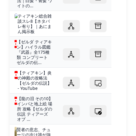
法｜白髪・青髪 ワ
イトの...
ティアキン総合雑
談スレ8【ネタバ
レ有り】｜あにま
ん掲示板
【ゼルダ ティアキ
ン】ハイラル図鑑
『武器』全175種
類 コンプリート
ゼルダの伝...
【ティアキン】炎
の神殿の攻略法
【ゼルダの伝説】
- YouTube
【龍の泪 その10】
インパと地上絵 場
所 攻略【ゼルダの
伝説 ティアーズ
オブ ...
賢者の意志、チュ
ーリの次は誰が強