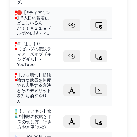
ダ...
🔴【#ティアキン
】5人目の賢者は
どこにいるん
だ！！＃２１ #ゼ
ルダの伝説ティ...
#1 はじまり！！
【ゼルダの伝説テ
ィアーズオブザキ
ングダム】 -
YouTube
【ぶっ壊れ】超絶
強力な武器を何度
でも入手する方法
とそのデメリット
を打ち消すやり
方...
【ティアキン】水
の神殿の攻略とボ
スの倒し方｜行き
方や水車(水栓)...