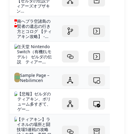
【ゼルダの伝説テ
ィアーズオブザキ
ン...
南へブラ空諸島の
賢者の遺志の行き
方とコログ 【ティ
アキン攻略】 -...
任天堂 Nintendo
Switch（有機ELモ
デル） ゼルダの伝
説 ティアー...
Sample Page –
Nebilimcen
【悲報】ゼルダの
ティアキン、ボリ
ューム多すぎて、
ゲー...
【ティアキン】ラ
イネルの場所と闘
技場5連戦の攻略