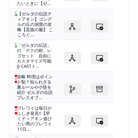
たいときに【ゼ...
【ゼルダの伝説テ
ィアキン】ゴング
ルの丘の洞窟の攻
略【蛮族の服】 こ
ころぐ...
「ゼルダの伝説」
の「デクの樹」レ
ゴセット 自由に
カスタマイズ可能
(J-CASTト...
攻略 料理はポイン
ト制？知られざる
裏ルールや小技を
紹介 ゼルダの伝説
ブレスオブ...
ブレワイは毎日が
ふしぎ発見!!【早
くティアキン遊び
たい男のブレワイ
11日...