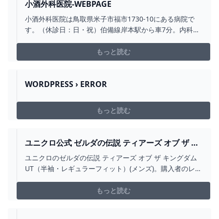
小酒外科医院-WEBPAGE
小酒外科医院は鳥取県米子市福市1730-10にある病院で
す。（休診日：日・祝）伯備線岸本駅から車7分。内科、
外科、胃腸内科、整形外科を標榜しています。
もっと読む
WORDPRESS › ERROR
もっと読む
ユニクロ公式 ゼルダの伝説 ティアーズ オブ ザ キ
ングダム UT（半袖・レギュラーフィット）
ユニクロのゼルダの伝説 ティアーズ オブ ザ キングダム
UT（半袖・レギュラーフィット）(メンズ)。購入者のレビ
ュー、ユーザーのコーデは必見。店舗在庫もこちらか
ら。
もっと読む