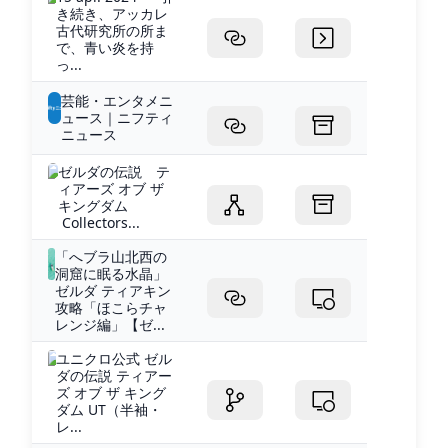
き続き、アッカレ
古代研究所の所ま
で、青い炎を持
っ...
芸能・エンタメニ
ュース｜ニフティ
ニュース
ゼルダの伝説 テ
ィアーズ オブ ザ
キングダム
Collectors...
「へブラ山北西の
洞窟に眠る水晶」
ゼルダ ティアキン
攻略「ほこらチャ
レンジ編」【ゼ...
ユニクロ公式 ゼル
ダの伝説 ティアー
ズ オブ ザ キング
ダム UT（半袖・
レ...