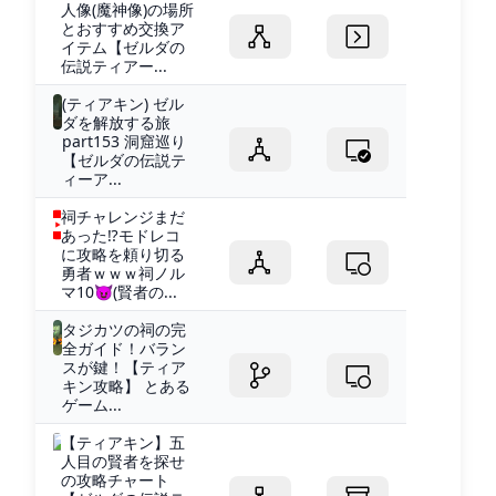
人像(魔神像)の場所
とおすすめ交換ア
イテム【ゼルダの
伝説ティアー...
(ティアキン) ゼル
ダを解放する旅
part153 洞窟巡り
【ゼルダの伝説テ
ィーア...
祠チャレンジまだ
あった⁉モドレコ
に攻略を頼り切る
勇者ｗｗｗ祠ノル
マ10😈(賢者の...
タジカツの祠の完
全ガイド！バラン
スが鍵！【ティア
キン攻略】 とある
ゲーム...
【ティアキン】五
人目の賢者を探せ
の攻略チャート