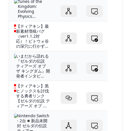
Tunes of the
Kingdom:
Evolving
Physics...
【ティアキン】最
新素材増殖バグ
（ver1.1.2対
応）！ビトウォ谷
の深穴に行かず...
いまだから語れる
『ゼルダの伝説
ティアーズ オブ
ザ キングダム』開
発者インタビ...
【ティアキン】黒
ヒノックスを討伐
する勇者リンク
【ゼルダの伝説 テ
ィアーズ オブ ...
Nintendo Switch
- 2台◾️新品未開
封 ゼルダの伝説
ティアー...