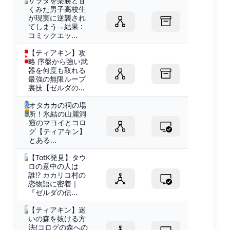
サラダを楽勝と甘
くみた男子高校生
が現実に逆襲され
てしまう→結果 :
コミックエッ...
【ティアキン】攻
略 序盤から強い武
器を何度も取れる
最強の無限ループ
裏技【ゼルダの...
オタカカの祠の場
所！氷結の山麗洞
窟のマヨイとコロ
グ【ティアキン】
とある...
【TotK発見】タウ
ロの意中の人は
誰!? カカリコ村の
恋物語に密着｜
『ゼルダの伝...
【ティアキン】迷
いの森を抜ける方
法(コログの森への