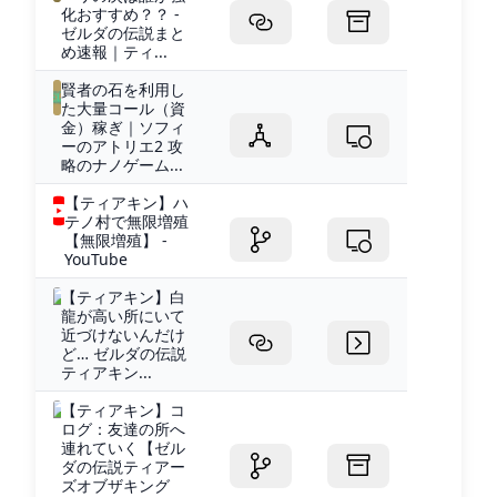
化おすすめ？？ -
ゼルダの伝説まと
め速報｜ティ...
賢者の石を利用し
た大量コール（資
金）稼ぎ｜ソフィ
ーのアトリエ2 攻
略のナノゲーム...
【ティアキン】ハ
テノ村で無限増殖
【無限増殖】 -
YouTube
【ティアキン】白
龍が高い所にいて
近づけないんだけ
ど… ゼルダの伝説
ティアキン...
【ティアキン】コ
ログ：友達の所へ
連れていく【ゼル
ダの伝説ティアー
ズオブザキング