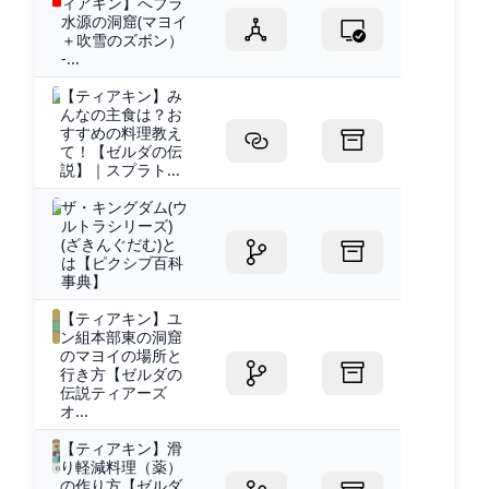
ィアキン】へブラ
水源の洞窟(マヨイ
＋吹雪のズボン）
-...
【ティアキン】み
んなの主食は？お
すすめの料理教え
て！【ゼルダの伝
説】｜スプラト...
ザ・キングダム(ウ
ルトラシリーズ)
(ざきんぐだむ)と
は【ピクシブ百科
事典】
【ティアキン】ユ
ン組本部東の洞窟
のマヨイの場所と
行き方【ゼルダの
伝説ティアーズ
オ...
【ティアキン】滑
り軽減料理（薬）
の作り方【ゼルダ