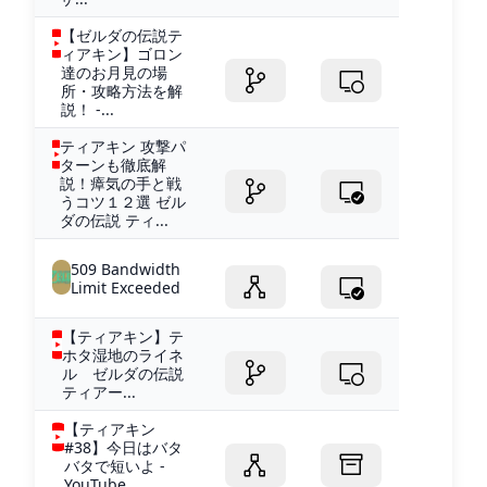
【ゼルダの伝説テ
ィアキン】ゴロン
達のお月見の場
所・攻略方法を解
説！ -...
ティアキン 攻撃パ
ターンも徹底解
説！瘴気の手と戦
うコツ１２選 ゼル
ダの伝説 ティ...
509 Bandwidth
Limit Exceeded
【ティアキン】テ
ホタ湿地のライネ
ル ゼルダの伝説
ティアー...
【ティアキン
#38】今日はバタ
バタで短いよ -
YouTube