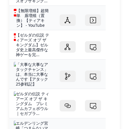
ズオブザキング...
【無限増殖】超簡
単 盾増殖（置
換）【ティアキ
ン】 - YouTube
【ゼルダの伝説 テ
ィアーズ オブ ザ
キングダム】ゼル
ダ史上最高傑作な
神ゲーを完...
「大事な大事なア
タックチャンス」
は、本当に大事な
んです【アタック
25参戦記】
ゼルダの伝説 ティ
アーズ オブ ザ キ
ングダム プレミ
アムカフェボウル
｜セガプラ...
エルデンリング宮
崎「つまらないマ