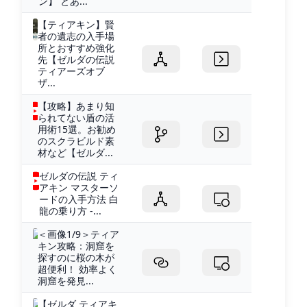
ン】 とあ...
【ティアキン】賢
者の遺志の入手場
所とおすすめ強化
先【ゼルダの伝説
ティアーズオブ
ザ...
【攻略】あまり知
られてない盾の活
用術15選。お勧め
のスクラビルド素
材など【ゼルダ...
ゼルダの伝説 ティ
アキン マスターソ
ードの入手方法 白
龍の乗り方 -...
＜画像1/9＞ティア
キン攻略：洞窟を
探すのに桜の木が
超便利！ 効率よく
洞窟を発見...
【ゼルダ ティアキ