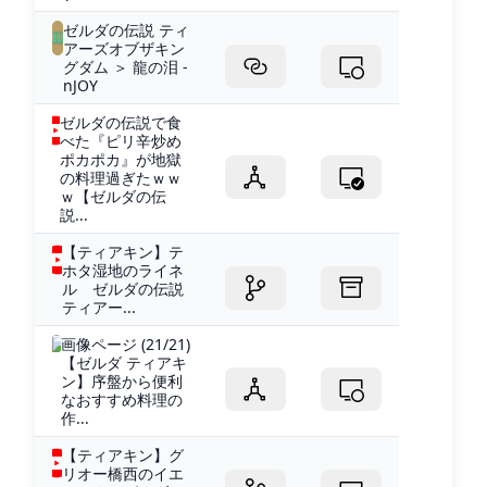
ゼルダの伝説 ティ
アーズオブザキン
グダム ＞ 龍の泪 -
nJOY
ゼルダの伝説で食
べた『ピリ辛炒め
ポカポカ』が地獄
の料理過ぎたｗｗ
ｗ【ゼルダの伝
説...
【ティアキン】テ
ホタ湿地のライネ
ル ゼルダの伝説
ティアー...
画像ページ (21/21)
【ゼルダ ティアキ
ン】序盤から便利
なおすすめ料理の
作...
【ティアキン】グ
リオー橋西のイエ