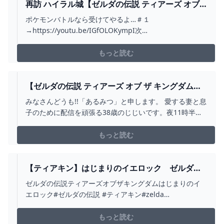
再訪 ハイラル城【ゼルダの伝説 ティアーズ オブ
ザ キングダム】＃６６ - YOUTUBE
ポケモンバトルなら受けてやるよ…＃１
→https://youtu.be/IGfOLOKympI次
→https://youtu.be/9lHABUVG5p4【twitter】
http://twitter.com/ushizawa【ゼルダの伝説ティアキン
もっと読む
再生リスト】https://www.youtube.com/p...
【ゼルダの伝説 ティアーズ オブ ザ キングダム】
38歳のティアキン実況 あるみつ VOL.005 -
みなさんどうも!!「あるみつ」と申します。 愛する妻と息
YOUTUBE
子のために配信を頑張る38歳のじじいです。夜11時半く
らいからよくゲームしてますので、気軽にコメントして
くれると喜びます！チャンネル登録・Twitterフォロー宜
もっと読む
しくお願いします！！twitchのほうも良ければ宜しくお願
いします！#ゼルダの伝説ティアーズオブ...
【ティアキン】はじまりのイエロック ゼルダの
伝説ティアーズ オブザキングダム #ゼルダの伝説
ゼルダの伝説ティアーズオブザキングダムはじまりのイ
#ティアキン #ZELDA #SHORTS - YOUTUBE
エロック#ゼルダの伝説 #ティアキン#zelda
#zeldatearsofthekingdom #shorts
もっと読む