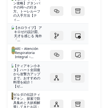
ン攻略】グタンバ
チの祠への行き
方。トーレルーフ
の入手方法【テ
ィ...
【ホロライブ】 ア
キロゼの設計図、
天才を感じる 海外
「...
ARI – Atención
Respiratoria
Integral –...
【ティアキン小ネ
タ】ハート全回復
から攻撃力アップ
まで。おすすめの
料理を紹介！
【ゼ...
ゼルダの伝説ティ
アキン、探索で防
具集めと大妖精解
禁してきたお話 -