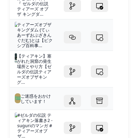
『 ゼルダの伝説
ティアーズ オブ
ザ キングダ...
ティアーズオブザ
キングダム (てぃ
あーずおぶざきん
ぐだむ)とは【ピク
シブ百科事...
【ティアキン】塞
がれた洞窟の発生
場所とやり方【ゼ
ルダの伝説ティア
ーズオブザキン
グ...
ご迷惑をおかけ
しています！
#ゼルダの伝説 テ
ィアキン落書き2 -
suguriのマンガ #
ティアーズオブ
ザ...