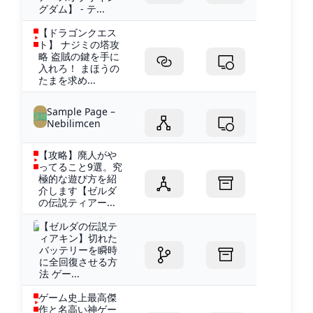
グダム】 - テ...
【ドラゴンクエス
ト】 ナジミの塔攻
略 盗賊の鍵を手に
入れろ！ まほうの
たまを求め...
Sample Page –
Nebilimcen
【攻略】廃人がや
ってること9選。究
極的な遊び方を紹
介します【ゼルダ
の伝説ティアー...
【ゼルダの伝説テ
ィアキン】切れた
バッテリーを瞬時
に全回復させる方
法 ゲー...
ゲーム史上最高傑
作と名高い神ゲー