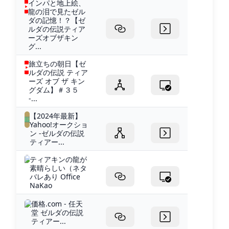
インパと地上絵、
龍の泪で見たゼル
ダの記憶！？【ゼ
ルダの伝説ティア
ーズオブザキン
グ...
旅立ちの朝日【ゼ
ルダの伝説 ティア
ーズ オブ ザ キン
グダム】＃３５
-...
【2024年最新】
Yahoo!オークショ
ン -ゼルダの伝説
ティアー...
ティアキンの龍が
素晴らしい（ネタ
バレあり Office
NaKao
価格.com - 任天
堂 ゼルダの伝説
ティアー...