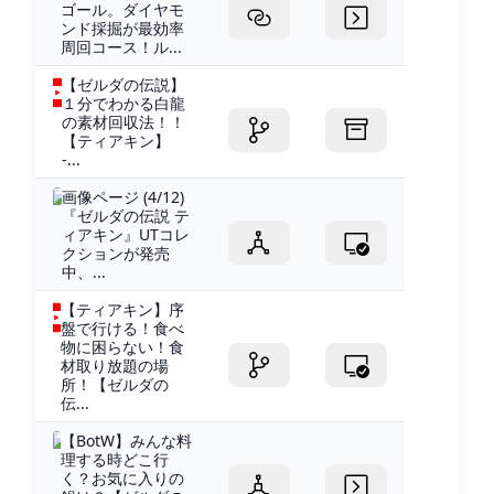
ゴール。ダイヤモ
ンド採掘が最効率
周回コース！ル...
【ゼルダの伝説】
１分でわかる白龍
の素材回収法！！
【ティアキン】
-...
画像ページ (4/12)
『ゼルダの伝説 テ
ィアキン』UTコレ
クションが発売
中、...
【ティアキン】序
盤で行ける！食べ
物に困らない！食
材取り放題の場
所！【ゼルダの
伝...
【BotW】みんな料
理する時どこ行
く？お気に入りの