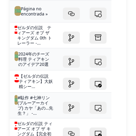
Página no
encontrada »
ゼルダの伝説 テ
ィアーズ オブ ザ
キングダム 0th ト
レーラー -...
2024年のチーズ
料理 ティアキン
のアイデア20選
【ゼルダの伝説
ティアキン】大妖
精シー...
#駄作 #七神リン
(ブルーアーカイ
ブ) カヤ「あの…先
生？」 -...
ゼルダの伝説 ティ
アーズ オブ ザ キ
ングダム【完全初