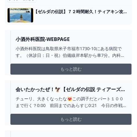
【ゼルダの伝説】７２時間耐久！ティアキン攻略配信#6 クリア後【ティアーズオブザキングダム】 - YouTube
小酒外科医院-WEBPAGE
小酒外科医院は鳥取県米子市福市1730-10にある病院で
す。（休診日：日・祝）伯備線岸本駅から車7分。内科、
外科、胃腸内科、整形外科を標榜しています。
もっと読む
会いたかったぜ！🦅【ゼルダの伝説 ティアーズ
オブ ザ キングダム】#3 - YOUTUBE
チューリ、大きくなったな😻この調子だとパート１００
まで行く？0:00 前回までのあらすじ0:21 今日の作戦
1:34 ヘブラ空諸島探索3:27 VSブロックゴーレム
6:56 奇跡のボックリン8:05 ペーンを探せ！08:35 オ
もっと読む
ヤミオの祠09:50 ロケットコログ11:21 恐怖の洞窟
15:51 VSイエロック...