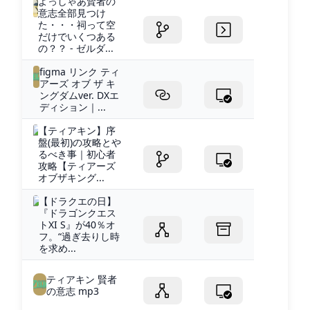
よっしゃあ賢者の
意志全部見つけ
た・・・祠って空
だけでいくつある
の？？ - ゼルダ...
figma リンク ティ
アーズ オブ ザ キ
ングダムver. DXエ
ディション｜...
【ティアキン】序
盤(最初)の攻略とや
るべき事｜初心者
攻略【ティアーズ
オブザキング...
【ドラクエの日】
『ドラゴンクエス
トXI S』が40％オ
フ。“過ぎ去りし時
を求め...
ティアキン 賢者
の意志 mp3