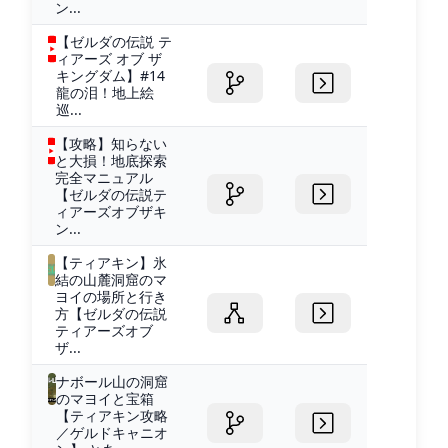
ン...
【ゼルダの伝説 テ
ィアーズ オブ ザ
キングダム】#14
龍の泪！地上絵
巡...
【攻略】知らない
と大損！地底探索
完全マニュアル
【ゼルダの伝説テ
ィアーズオブザキ
ン...
【ティアキン】氷
結の山麓洞窟のマ
ヨイの場所と行き
方【ゼルダの伝説
ティアーズオブ
ザ...
ナボール山の洞窟
のマヨイと宝箱
【ティアキン攻略
／ゲルドキャニオ