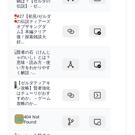
鍋は？【ゼルダの
伝説】 - ゼ...
#27【初見/ゼルダ
の伝説ティアーズ
オブザキングダ
ム】本編クリア
後！探索雑談大
好...
賢者の石（けんじ
ゃのいし）とは？
意味・読み方・使
い方をわかりやす
く解説 -...
【ゼルダティアキ
ン攻略】賢者強化
はチューリがおす
すめか。 – ゲーム
攻略のか...
404 Not
Found