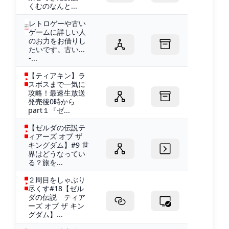
くむのなんと...
レトロゲーや古い
ゲームに詳しい人
のお力をお借りし
たいです。古い...
-...
【ティアキン】ラ
スボスまで一気に
攻略！最速生放送
発売後0時から
part１『ゼ...
【ゼルダの伝説テ
ィアーズ オブ ザ
キングダム】#9 世
界はどうなってい
る？旅を...
２周目をしゃぶり
尽くす#18【ゼル
ダの伝説 ティア
ーズ オブ ザ キン
グダム】...