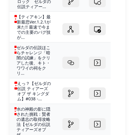
ロック ゼルダの
伝説ティアー...
【ティアキン】最
新最恐Ver.1.2.1が
来た!! 最速で今ま
での主要のバグ技
が...
ゼルダの伝説ほこ
らチャレンジ「暗
闇の試練」をクリ
アした後、キト・
ワワイの祠をク
リ...
えっ？【ゼルダの
伝説 ティアーズ
オブ ザ キングダ
ム】#038 -...
水の神殿の影に隠
された挑戦：賢者
の遺志の取得攻略
法【ゼルダの伝説
ティアーズオブ
ザ...