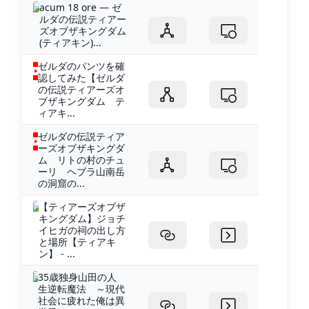
acum 18 ore — ゼ
ルダの伝説ティアー
ズオブザキングダム
(ティアキン)...
ゼルダのパンツを確
認してみた【ゼルダ
の伝説ティアーズオ
ブザキングダム テ
ィアキ...
ゼルダの伝説ティア
ーズオブザキングダ
ム リトの村のチュ
ーリ ヘブラ山南岳
の洞窟の...
【ティアーズオブザ
キングダム】ジョチ
イヒガの祠の出し方
と場所【ティアキ
ン】 - ...
35歳独身山田の人
生逆転魔法 ～現代
社会に疲れた俺は異