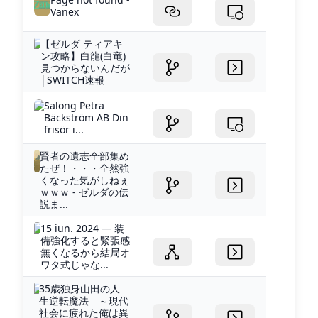
Vanex
【ゼルダ ティアキ
ン攻略】白龍(白竜)
見つからないんだが
│SWITCH速報
Salong Petra
Bäckström AB Din
frisör i...
賢者の遺志全部集め
たぜ！・・・全然強
くなった気がしねぇ
ｗｗｗ - ゼルダの伝
説ま...
15 iun. 2024 — 装
備強化すると緊張感
無くなるから結局オ
ワタ式じゃな...
35歳独身山田の人
生逆転魔法 ～現代
社会に疲れた俺は異