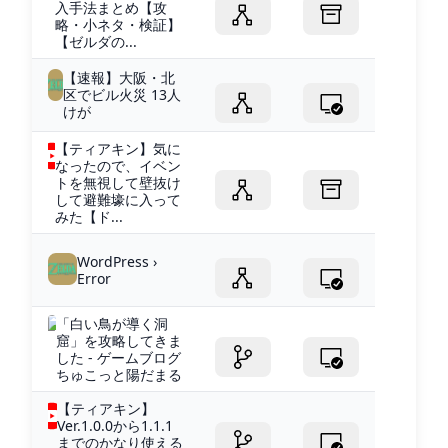
入手法まとめ【攻
略・小ネタ・検証】
【ゼルダの...
【速報】大阪・北
区でビル火災 13人
けが
【ティアキン】気に
なったので、イベン
トを無視して壁抜け
して避難壕に入って
みた【ド...
WordPress ›
Error
「白い鳥が導く洞
窟」を攻略してきま
した - ゲームブログ
ちゅこっと陽だまる
【ティアキン】
Ver.1.0.0から1.1.1
までのかなり使える