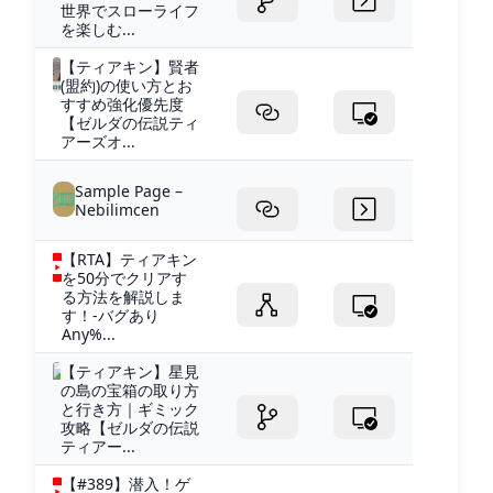
世界でスローライフ
を楽しむ...
【ティアキン】賢者
(盟約)の使い方とお
すすめ強化優先度
【ゼルダの伝説ティ
アーズオ...
Sample Page –
Nebilimcen
【RTA】ティアキン
を50分でクリアす
る方法を解説しま
す！-バグあり
Any%...
【ティアキン】星見
の島の宝箱の取り方
と行き方｜ギミック
攻略【ゼルダの伝説
ティアー...
【#389】潜入！ゲ