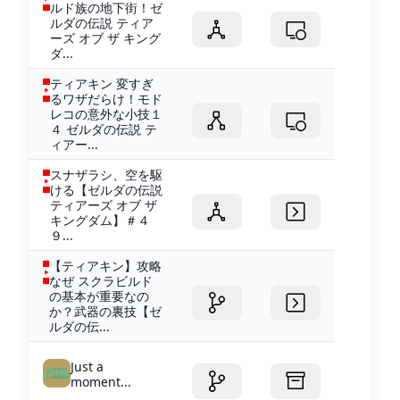
ルド族の地下街！ゼ
ルダの伝説 ティア
ーズ オブ ザ キング
ダ...
ティアキン 変すぎ
るワザだらけ！モド
レコの意外な小技１
４ ゼルダの伝説 テ
ィアー...
スナザラシ、空を駆
ける【ゼルダの伝説
ティアーズ オブ ザ
キングダム】＃４
９...
【ティアキン】攻略
なぜ スクラビルド
の基本が重要なの
か？武器の裏技【ゼ
ルダの伝...
Just a
moment...