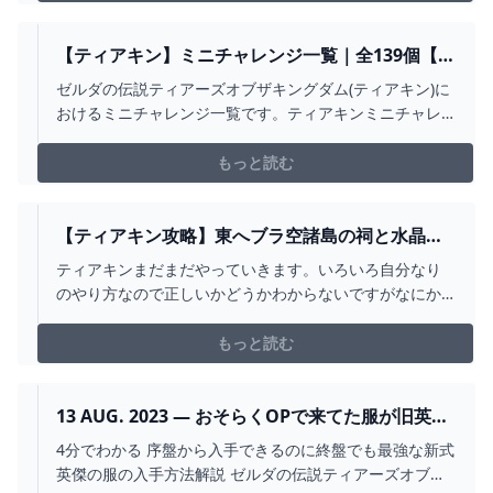
TeamTEMAKI ➡ http://youtube.com/c/TeamTEMAKI
（ここ！） メンバーシ...
【ティアキン】ミニチャレンジ一覧｜全139個【ゼ
ルダの伝説ティアーズオブザキングダム】 - ゲー
ゼルダの伝説ティアーズオブザキングダム(ティアキン)に
ムウィズ
おけるミニチャレンジ一覧です。ティアキンミニチャレ
ンジ攻略をはじめ、その報酬や依頼人の場所をマップで
掲載しています。
もっと読む
【ティアキン攻略】東へブラ空諸島の祠と水晶。
【ゼルダの伝説 ティアーズ オブ ザ キングダム】 -
ティアキンまだまだやっていきます。いろいろ自分なり
YOUTUBE
のやり方なので正しいかどうかわからないですがなにか
ヒントになったらいいかと思い、やっていきます。ティ
アキンはやりこみ要素が多いので楽しみです。テレビゲ
もっと読む
ーム史上最高と言われた「ゼルダの伝説 ブレス オブ ザ
ワイルド」の続編、「ゼルダの伝説 ティアーズ オブ ザ
キ...
13 AUG. 2023 — おそらくOPで来てた服が旧英傑
の服だよなだったら旧英傑の服も新式と同じ見た
4分でわかる 序盤から入手できるのに終盤でも最強な新式
目だし補修しながら着てたんじゃね？両方は着て
英傑の服の入手方法解説 ゼルダの伝説ティアーズオブザ