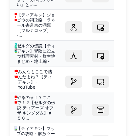
い」とい...
【ティアキン】ジョ
ゴウの祠攻略 ラネ
ール参道東の洞窟
（フルテロップ）
-...
ゼルダの伝説【ティ
アキン】冒険に役立
つ料理素材・群生地
まとめ～地上編～
みんなもここで詰
んだよね？【ティ
アキン】 -
YouTube
やるのォ！？ここ
で！？【ゼルダの伝
説 ティアーズ オブ
ザ キングダム】＃
５０...
【ティアキン】マッ
プの攻略・解放ツー