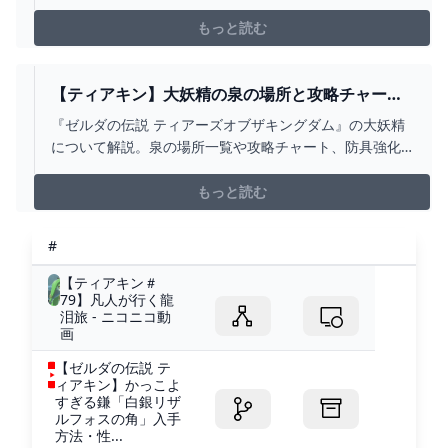
ないんじゃない？7 2024
キングダム ティアキン.TikTok (ティックトック) で新式英
傑の服関連の動画を探索しよう。27 aug. 2023 — 新式
もっと読む
英傑 の 服. 【ティアキン】新式・英傑の服の強化と入手
場所【ゼルダの伝説ティア… ゼルダの伝説ティアーズオ
ブザキングダム(ティアキン)
【ティアキン】大妖精の泉の場所と攻略チャート
｜防具強化の解放条件 ワイトのゲーム案内所
『ゼルダの伝説 ティアーズオブザキングダム』の大妖精
について解説。泉の場所一覧や攻略チャート、防具強化
の解放条件などを掲載しているので、ティアキン攻略の
参考にしてください！
もっと読む
#
【ティアキン＃
79】凡人が行く龍
泪旅 - ニコニコ動
画
【ゼルダの伝説 テ
ィアキン】かっこよ
すぎる鎌「白銀リザ
ルフォスの角」入手
方法・性...