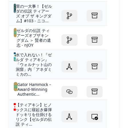
里の一大事！【ゼル
ダの伝説 ティアー
ズ オブ ザ キングダ
ム】#103 - ニコ...
ゼルダの伝説 ティ
アーズオブザキン
グダム ＞ 賢者の遺
志 - nJOY
水で入れない！『ゼ
ルダ ティアキン』
「ウォルナット山の
洞窟」内「アネダミ
ミカの...
Gator Hammock –
Award-Winning
Authentic...
【ティアキン】ヒノ
ックスに寝起き爆弾
ドッキリを仕掛ける
リンク【ゼルダの伝
説 ティ...