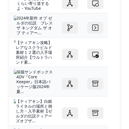
くらい寄り道する
よ - YouTube
2024年新作 オブ ゼ
ルダの伝説 ブレス
ザ キングダム ザ オ
ブ ティアー...
【ティアキン攻略】
レアなスクラビルド
素材１２選の入手場
所紹介【ウルトラハ
ンド素...
採掘サンドボックス
ADV『Core
Keeper』日本語パ
ッケージ版2024年
夏...
【ティアキン】白銀
ライネルの場所と倒
し方・入手素材【ゼ
ルダの伝説ティアー
ズオブザ...