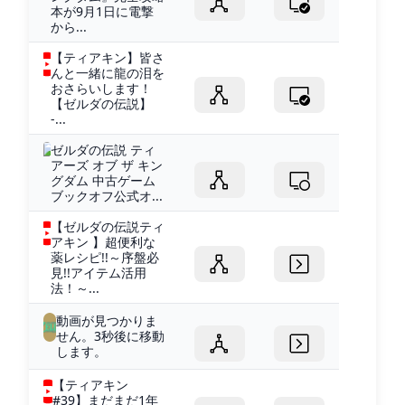
本が9月1日に電撃
から...
【ティアキン】皆さ
んと一緒に龍の泪を
おさらいします！
【ゼルダの伝説】
-...
ゼルダの伝説 ティ
アーズ オブ ザ キン
グダム 中古ゲーム
ブックオフ公式オ...
【ゼルダの伝説ティ
アキン 】超便利な
薬レシピ!!～序盤必
見!!アイテム活用
法！～...
動画が見つかりま
せん。3秒後に移動
します。
【ティアキン
#39】まだまだ1年