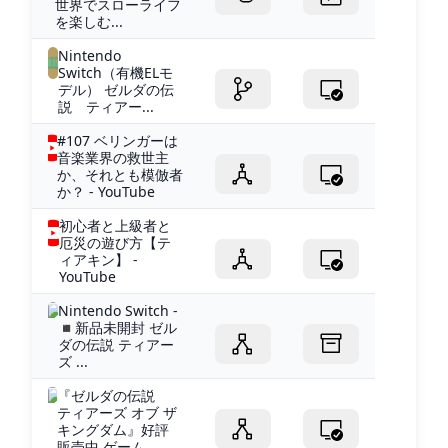
世界でスローライフ
を楽しむ...
Nintendo
Switch（有機ELモ
デル） ゼルダの伝
説 ティアー...
#107 ベリンガーは
音楽業界の救世主
か、それとも模倣者
か？ - YouTube
初心者と上級者と
厄災の遊び方【テ
ィアキン】 -
YouTube
Nintendo Switch -
◾️新品未開封 ゼル
ダの伝説 ティアー
ズ ...
『ゼルダの伝説
ティアーズ オブ ザ
キングダム』好評
販売中 ゲーム