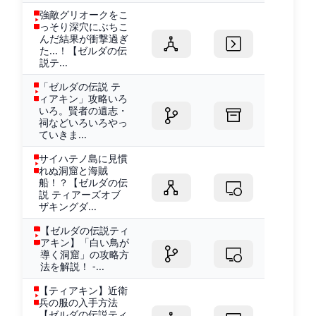
強敵グリオークをこ
っそり深穴にぶちこ
んだ結果が衝撃過ぎ
た...！【ゼルダの伝
説テ...
「ゼルダの伝説 テ
ィアキン」攻略いろ
いろ。賢者の遺志・
祠などいろいろやっ
ていきま...
サイハテノ島に見慣
れぬ洞窟と海賊
船！？【ゼルダの伝
説 ティアーズオブ
ザキングダ...
【ゼルダの伝説ティ
アキン】「白い鳥が
導く洞窟」の攻略方
法を解説！ -...
【ティアキン】近衛
兵の服の入手方法
【ゼルダの伝説ティ