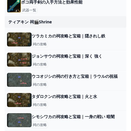
ボコ両手剣の入手方法と効果性能
武器一覧
ティアキン 祠🎬shrine
ツラカミカの祠攻略と宝箱｜隠されし鉄
祠の攻略
ジョンサウの祠攻略と宝箱｜深く 強く
祠の攻略
ウコオジシの祠の行き方と宝箱｜ラウルの祝福
祠の攻略
タダロクンの祠攻略と宝箱｜火と水
祠の攻略
シモシワカの祠攻略と宝箱｜一身の戦い 暗闇
祠の攻略