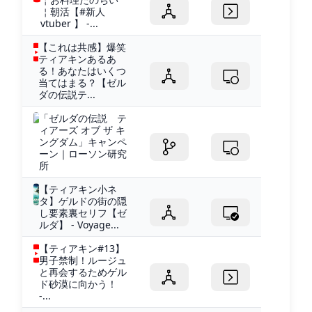
￤朝活【#新人
vtuber 】 -...
【これは共感】爆笑
ティアキンあるあ
る！あなたはいくつ
当てはまる？【ゼル
ダの伝説テ...
「ゼルダの伝説 テ
ィアーズ オブ ザ キ
ングダム」キャンペ
ーン｜ローソン研究
所
【ティアキン小ネ
タ】ゲルドの街の隠
し要素裏セリフ【ゼ
ルダ】 - Voyage...
【ティアキン#13】
男子禁制！ルージュ
と再会するためゲル
ド砂漠に向かう！
-...