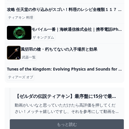
攻略 任天堂の作り込みがスゴい！料理のレシピ全種類１１７ ゼルダの伝説 ブレスオブザワイルド - YouTube
ティアキン 料理
モバイル一番｜海峡通信株式会社｜携帯電話iPhoneゲーム機家電製品を高額買取
ザ キングダム
風切羽の槍・朽ちてないの入手場所と効果
武器一覧
Tunes of the Kingdom: Evolving Physics and Sounds for ‘The Legend of Zelda: Tears of the Kingdom’ - GDC 2024で任天堂による『ゼルダの伝説 ティアーズ オブ ザ キングダム』の講演映像が公開！全て物理で動かす世界！広大な世界の音響設計とは！？
ティアーズ オブ
【ゼルダの伝説ティアキン】最序盤に15分で最強
装備を含む全身装備をコンプリートするルート紹
動画がいいなと思っていただけたら高評価を押してくだ
介！（TOTK、ティアーズオブザキングダム） -
さい！メッチャ嬉しいですし、それを参考にして動画を
YOUTUBE
作っていきたいと思っています！現在３つのチャンネル
を運営中です！よろしくお願いします！【ゲーム動画】
もっと読む