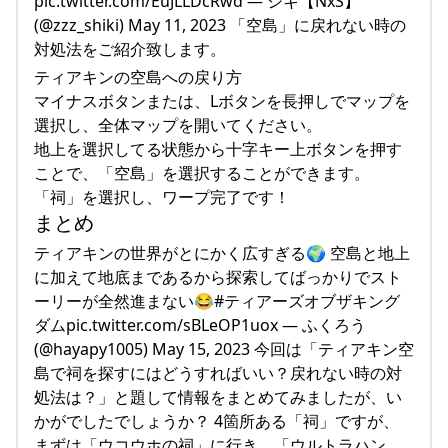
pic.twitter.com/EuJLLDcRwd — シキ【NxS】
(@zzz_shiki) May 11, 2023 「空島」に戻れない時の
対処法をご紹介致します。
ティアキンの空島への戻り方
マイナスボタンまたは、Lボタンを長押しでマップを
選択し、全体マップを開いてください。
地上を選択してる状態から十字キー上ボタンを押す
ことで、「空島」を選択することができます。
「祠」を選択し、ワープ完了です！
まとめ
ティアキンの世界がとにかく広すぎる🌍 空島と地上
に加えて地底まであるから探索してばっかりでスト
ーリーが全然進まない😂#ティアーズオブザキング
ダムpic.twitter.com/sBLeOP1uox — ふくろう
(@hayapy1005) May 15, 2023 今回は「ティアキン空
島で祠を探すにはどうすればいい？戻れない時の対
処法は？」と題して情報をまとめてみましたが、い
かがでしたでしょうか？ 4箇所ある「祠」ですが、
まずは「ウコウホの祠」に行き、「ウルトラハン