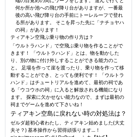
端の目覚めの間にワープをします。 進んで行くと
何か所か池への飛び降り台がありますが、一番最
後の高い飛び降り台の手前にトーレルーフで登れ
る所があります。 そこを昇った先に「ナチョヤハ
の祠」があります！
ティアキン空飛ぶ乗り物の作り方は？
「ウルトラハンド」で空飛ぶ乗り物を作ることがで
きます！ 「ウルトラハンド」とは、物を動かした
り、別の物に付け外しすることができる能力のこ
と。 足場を作って崖を渡ったり、乗り物を作って移
動することができ、とっても便利です！ 「ウルトラ
ハンド」はチュートリアルを進めて、最初の祠であ
る「ウコウホの祠」に入ると解放される機能になり
ます。 探索に欠かせない能力なので、まずは最初の
祠までゲームを進めて下さいね！
ティアキン空島に戻れない時の対処法は？
ゼルダ超初心者わたし、ティアキン始めました(大丈
夫そ？) 基本操作から習得頑張ります…！