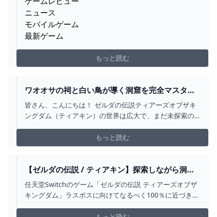
ゲームレビュー
ニュース
モバイルゲーム
最新ゲーム
もっと読む
ワオオサの祠と白い鳥が導く洞窟を完全マスタ
ー！【ティアキン攻略】 とあるゲームブログの軌
皆さん、こんにちは！ ゼルダの伝説ティアーズオブザキ
跡
ングダム（ティアキン）の世界は広大で、まだ未探索の
場所や祠がたくさんあります。 地上マップ北西のリトの
村周辺も多くの謎に包まれています。 今日は、その中で
もっと読む
も特に注目すべき「ワオオサの祠」と
【ゼルダの伝説 / ティアキン】探索しながら洞窟
探しの旅！(サトリ山の地域編)【みつあめ/#新人
任天堂Switchのゲーム「ゼルダの伝説 ティアーズオブザ
VTUBER】 - YOUTUBE
キングダム」ラスボスに向けてなるべく100％に近づきた
いので、今回ティアキンで、洞穴探しやっていくよ！桜8
本中6本目の地域※あくまで実況動画がメインなので、何
もっと読む