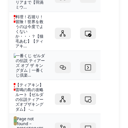
リアまで【羽渦
ミウ...
料理！石堀り！
冒険！世界を救
うのは今度でよ
くない
か・・・？【猫
毛あむ】【ティ
アキ...
一番くじ ゼルダ
の伝説 ティアー
ズ オブ ザ キン
グダム｜一番く
じ倶楽...
【ティアキン】
雷鳴の島の攻略
ルート【ゼルダ
の伝説ティアー
ズオブザキング
ダム】 -...
Page not
found –