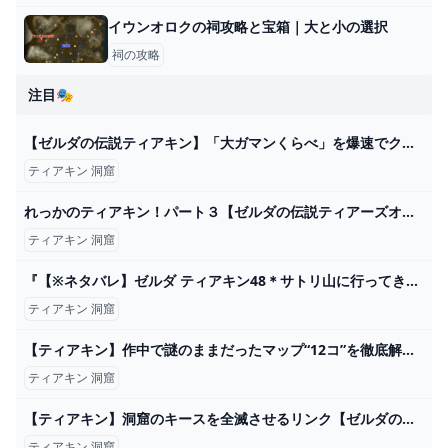
イウンオロクの祠攻略と宝箱｜大と小の選択
祠の攻略
注目🎭
【ゼルダの伝説ティアキン】「大ガマンくらべ」を爆速でクリアする方法！ - YouTube
ティアキン 洞窟
れっかのティアキン！パート３【ゼルダの伝説ティアーズオブザキングダム】 - YouTube
ティアキン 洞窟
『【※ネタバレ】ゼルダ ティアキン48＊サトリ山に行ってきた』
ティアキン 洞窟
【ティアキン】作中で謎のままだったマップ“12コ”を徹底解説【総集編】 - YouTube
ティアキン 洞窟
【ティアキン】洞窟のキースを全滅させるリンク【ゼルダの伝説 ティアーズ オブ ザ キングダム】 - ゲームニュース - Potali.JP
ティアキン 洞窟