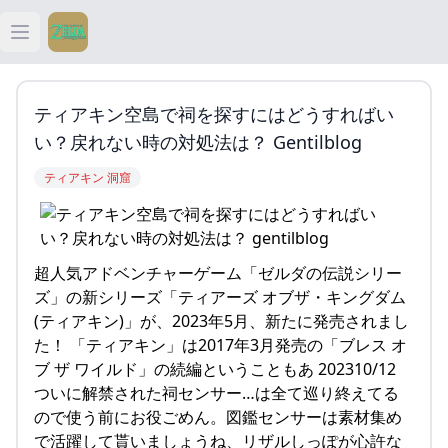
Open main menu
ティアキン
ティアキン空島で祠を探すにはどうすればい
ティアキン 祠
い？戻れない時の対処法は？ Gentilblog
ティアキン 洞窟
ティアキン 武器
ティアキン 攻略
超人気アドベンチャーゲーム「ゼルダの伝説シリー
ズ」の新シリーズ「ティアーズ オブザ・キングダム
(ティアキン)」が、2023年5月、新たに発売されまし
た！ 「ティアキン」は2017年3月発売の「ブレス オ
ブ ザ ワイルド」の続編ということもあ 202310/12
ついに解禁された祠センサー…は全て巡り終えてる
ので使う前にお役ごめん。図鑑センサーは素材集め
で活躍して貰いましょうね、リザルしっぽが心許な