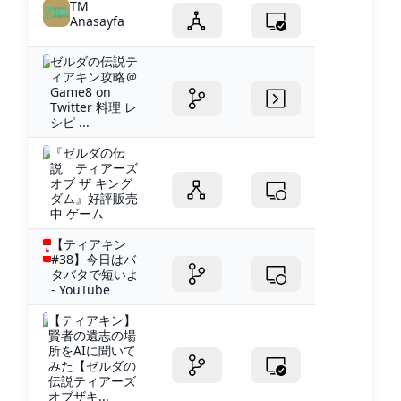
TM
Anasayfa
ゼルダの伝説テ
ィアキン攻略＠
Game8 on
Twitter 料理 レ
シピ ...
『ゼルダの伝
説 ティアーズ
オブ ザ キング
ダム』好評販売
中 ゲーム
【ティアキン
#38】今日はバ
タバタで短いよ
- YouTube
【ティアキン】
賢者の遺志の場
所をAIに聞いて
みた【ゼルダの
伝説ティアーズ
オブザキ...