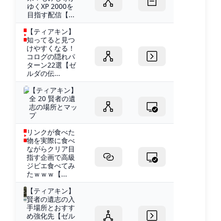
ゆくXP 2000を
目指す配信【...
【ティアキン】
知ってると見つ
けやすくなる！
コログの隠れパ
ターン22選【ゼ
ルダの伝...
【ティアキン】
全 20 賢者の遺
志の場所とマッ
プ
リンクが食べた
物を実際に食べ
ながらクリア目
指す企画で高級
ジビエ食べてみ
たｗｗｗ【...
【ティアキン】
賢者の遺志の入
手場所とおすす
め強化先【ゼル