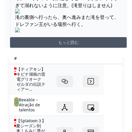
ぎて溺れないように注意。(滝登りはしません)
滝の裏側へ行ったら、奥へ進みまた滝を登って、
ドレファン王がいる場所へ行く。
もっと読む
#
【ティアキン】
キビナ湖南の雷
電グリオーク
ゼルダの伝説テ
ィアー...
Beeable –
Atração de
talentos
【Splatoon３】
夏シーズン到
来！もみじ専が