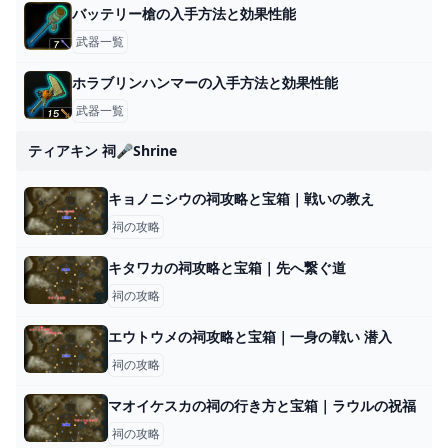
バッテリー槍の入手方法と効果性能
武器一覧
ホラブリンハンマーの入手方法と効果性能
武器一覧
ティアキン 祠🎤shrine
キョノニシウの祠攻略と宝箱｜戦いの教え
祠の攻略
キタワカの祠攻略と宝箱｜先へ繋ぐ道
祠の攻略
エウトウメの祠攻略と宝箱｜一身の戦い 潜入
祠の攻略
マオイケスカの祠の行き方と宝箱｜ラウルの祝福
祠の攻略