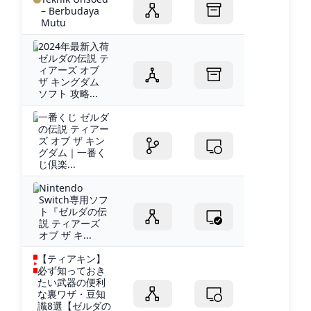
– Berbudaya
Mutu
2024年最新入荷
ゼルダの伝説 テ
ィアーズ オブ
ザ キングダム
ソフト 攻略...
一番くじ ゼルダ
の伝説 ティアー
ズ オブ ザ キン
グダム｜一番く
じ倶楽...
Nintendo
Switch専用ソフ
ト『ゼルダの伝
説 ティアーズ
オブ ザ キ...
【ティアキン】
必ず知っておき
たい武器の便利
な裏ワザ・豆知
識8選【ゼルダの