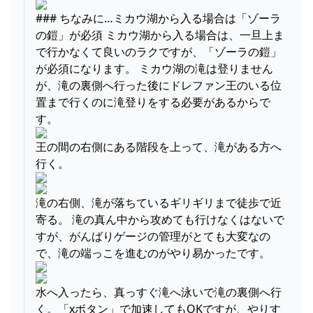
### ちなみに…ミカウ湖から入る場合は「ゾーラ
の鎧」が必須 ミカウ湖から入る場合は、一旦上ま
で行かなくて良いのラクですが、「ゾーラの鎧」
が必須になります。 ミカウ湖の滝は登りません
が、滝の裏側へ行った後にドレファン王のいる位
置まで行くのに滝登りをする必要があるからで
す。
王の間の右側にある階段を上って、滝がある方へ
行く。
滝の右側、滝が落ちているギリギリまで徒歩で近
寄る。 滝の真ん中から攻めても行けなくはないで
すが、がんばりゲージの管理がとても大変なの
で、滝の端っこを進むのがやり易かったです。
水へ入ったら、真っすぐ滝へ泳いで滝の裏側へ行
く。「xボタン」で加速してもOKですが、やりす