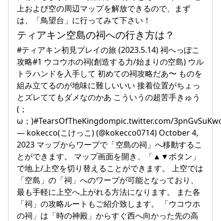
上および空の周辺マップを解放できるので、まず
は、「鳥望台」に行ってみて下さい！
ティアキン空島の祠への行き方は？
#ティアキン初見プレイの旅 (2023.5.14) 祠へっぽこ
攻略#1 ウコウホの祠(創造する力/始まりの空島) ウル
トラハンドを入手して 初めての祠攻略だあ〜 ものを
組み立てるのが地味に難しいいい 接着位置がちょっ
とズレててもダメなのかあ こういうの超苦手きゅう
(；
ω；)#TearsOfTheKingdompic.twitter.com/3pnGvSuKw
— kokecco(こけっこ) (@kokecco0714) October 4,
2023 マップからワープで「空島の祠」へ移動するこ
とができます。 マップ画面を開き、「▲▼ボタン」
で地上/上空を切り替えることができます。 上空では
「空島」の「祠」へのワープが可能となっており、
最も手軽に上空へ上がれる方法になります。 また各
「祠」の攻略ルートもご紹介致します。 「ウコウホ
の祠」は「時の神殿」からすぐ西へ向かった先の高