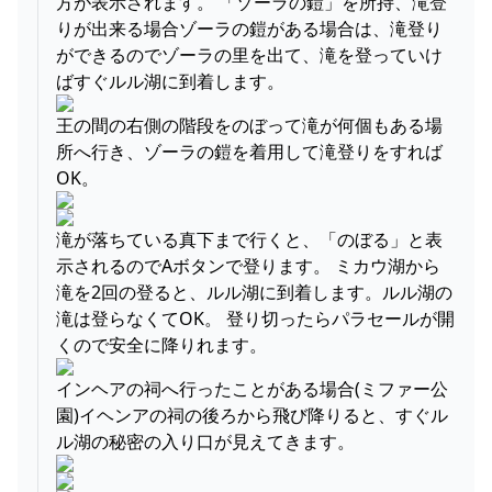
方が表示されます。 「ゾーラの鎧」を所持、滝登
りが出来る場合ゾーラの鎧がある場合は、滝登り
ができるのでゾーラの里を出て、滝を登っていけ
ばすぐルル湖に到着します。
王の間の右側の階段をのぼって滝が何個もある場
所へ行き、ゾーラの鎧を着用して滝登りをすれば
OK。
滝が落ちている真下まで行くと、「のぼる」と表
示されるのでAボタンで登ります。 ミカウ湖から
滝を2回の登ると、ルル湖に到着します。ルル湖の
滝は登らなくてOK。 登り切ったらパラセールが開
くので安全に降りれます。
インヘアの祠へ行ったことがある場合(ミファー公
園)イヘンアの祠の後ろから飛び降りると、すぐル
ル湖の秘密の入り口が見えてきます。