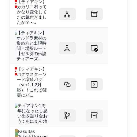
【ティアキン】
カカリコ村って
かなり変化して
たの気付きまし
たか？ -...
【ティアキン】
オルドラ素材の
集め方と出現時
間・場所ルート
【ゼルダの伝説
ティアーズ...
【ティアキン】
バグマスターソ
ード増殖バグ
（ver1.1.2対
応）！これで確
実にバ...
ティアキン1周
年になったし思
い出を語り合お
う : あにまんch
Fakultas
Teknik Unsoed