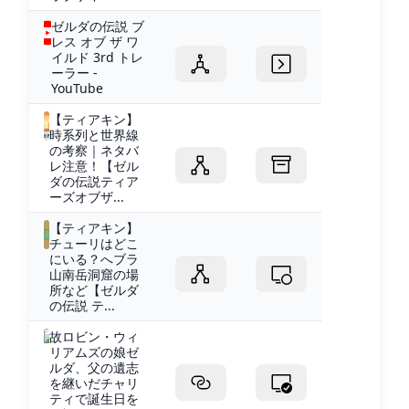
ゼルダの伝説 ブ
レス オブ ザ ワ
イルド 3rd トレ
ーラー -
YouTube
【ティアキン】
時系列と世界線
の考察｜ネタバ
レ注意！【ゼル
ダの伝説ティア
ーズオブザ...
【ティアキン】
チューリはどこ
にいる？へブラ
山南岳洞窟の場
所など【ゼルダ
の伝説 テ...
故ロビン・ウィ
リアムズの娘ゼ
ルダ、父の遺志
を継いだチャリ
ティで誕生日を