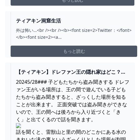
か見つけた際には動画でやるので引き返します(今回の場
合ラムダの服等)🍬9周年グッズ購入はこちら→...
ティアキン洞窟生活
外は怖い…<br /><br /><b><font size=2>Twitter：</font>
</b><font size=2><a
href=https://twitter.com/kashiwooo
target=_blank>https://twitter.com/kashiwooo</a>
もっと読む
</font><br /><b><font size=2>カシヲwiki：</font></b>
<font size=2><a href=https://w.atwiki.jp/kashiwooo/
target=_blank>https://w.atwiki.jp/kashiwooo/</a>
【ティアキン】ドレファン王の隠れ家はどこ？秘
</font><br /><b><font size=2>BGM：</font></b><font
密の入り口【ゼルダの伝説 ティアーズオブザキン
20245/28### 子どもたちから盗み聞きする ドレフ
size=2><a href=http://noiselessworld.net/
グダム】 – ぶこもり
ァン王がいる場所は、王の間で遊んでいる子ども
target=_blank>http://noiselessworld.net/</a></font>
たちから盗み聞きすると、ざっくした場所を知る
<br /><b><font size=2>Youtube：</font></b><font
ことが出来ます。 正面突破では盗み聞きができな
size=2><a href=https://www.youtube.com/c/kashiwo
いので、王の間へは後ろから入り近づくと「き
target=_blank>https://www.youtube.com/c/kashiwo</a>
く」と出てくるので話を聞きます。
</font>
話を聞くと、雷獣山と里の間のどこかにある水の
きれいな滝の裏というざっくりとした場所が判明