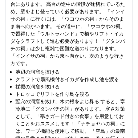
台にあります。 高台の途中の階段が途切れているた
め、壁をよじ登っていく必要があります。 「インイ
サの祠」に行くには、「ウコウホの祠」からそのま
ま南へ向かいます。 その道中に、「ウコウホの祠」
で習得した「ウルトラハンド」で橋やリフト・イカ
ダをクラフトして進む必要があります！ 「グタンバ
チの祠」は少し複雑で困難な道のりになります。
「インイサの祠」から東へ向かい、次のような行き
方です。
池辺の洞窟を抜ける
クラフトで扇風機付きイカダを作成し池を渡る
採掘の洞窟を抜ける
トロッコでリフトを作り島を渡る
竪穴の洞窟を抜け、木の根をよじ昇る すると、寒
冷地に「グタンバチの祠」があります。 寒さ対策
として、「寒さガード付きの食事」を用意してお
くことをおススメします！ 「ナチョヤハの祠」に
は、ワープ機能を使用して移動。 「空島」の最南