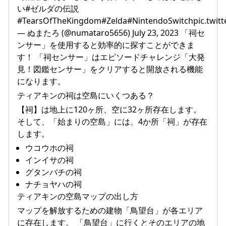
い#ゼルダの伝説
#TearsOfTheKingdom#Zelda#NintendoSwitchpic.twit
— ぬまたろ (@numataro5656) July 23, 2023 「祠セ
ンサー」を使用すると効率的に探すことができま
す！ 「祠センサー」はエピソードチャレンジ「大発
見！図鑑センサー」をクリアすると開放される機能
になります。
ティアキンの祠は空島にいくつある？
【祠】は地上に120ヶ所、空に32ヶ所存在します。
そして、「始まりの空島」には、4か所「祠」が存在
します。
ウコウホの祠
インイサの祠
グタンバチの祠
ナチョヤハの祠
ティアキンの空島マップの出し方
マップを解放するための建物「鳥望台」が各エリア
に存在します。 「鳥望台」に行くとそのエリアの地