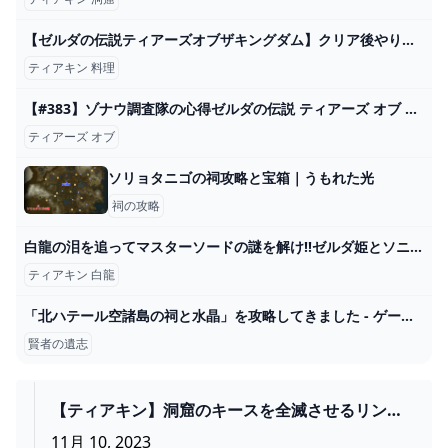
【ゼルダの伝説ティアーズオブザキングダム】クリア後やり込み要素と2周目について【ティアキン】 ゲーム攻略サイト AlGest
ティアキン 料理
【#383】ゾナウ調査隊の心得ゼルダの伝説 ティアーズ オブ ザ キングダム - YouTube
ティアーズ オブ
ソリョタニゴの祠攻略と宝箱｜うもれた光
祠の攻略
白龍の泪を追ってマスターソードの謎を解け!!ゼルダ姫とソニアの作戦とは!?ティアキン最速実況Part86【ゼルダの伝説 ティアーズ オブ ザ キングダム】 - YouTube
ティアキン 白龍
「北ハテール空諸島の祠と水晶」を攻略してきました - ゲームブログちゅこっと陽だまる
賢者の遺志
【ティアキン】洞窟のキースを全滅させるリンク
【ゼルダの伝説 ティアーズ オブ ザ キングダム】 -
11月 10, 2023