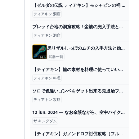
【ゼルダの伝説 ティアキン】モシャピンの祠 攻略（ユフィン湖の洞窟に眠る水晶） - YouTube
ティアキン 洞窟
ブレッド台地の洞窟攻略！蛮族の兜入手法とマヨイ【ティアキン】 とあるゲームブログの軌跡
ティアキン 洞窟
黒リザルしっぽのムチの入手方法と効果性能
武器一覧
【ティアキン】龍の素材を料理に使っていいの？【検証】 - YouTube
ティアキン 料理
ソロで色違いゴンベをゲット出来る鬼退治フェス上級をクリア!!完全攻略するためのコツとは!?番外編DLCで最速実況Part13【ポケットモンスター スカーレット・バイオレット】 - YouTube
ティアキン 攻略
12 iun. 2024 — なお余談ながら、空中バイクは国内プレイヤーから「エアロバイク」と呼ばれることもある。実をいえば、エアロバイクはフィットネスバイクの名称であり 2024
ザ キングダム
【ティアキン】ガノンドロフ討伐攻略（フルテロップ）ゼルダをさがして - YouTube