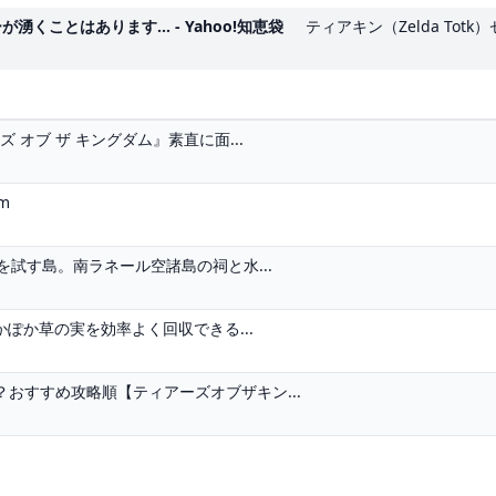
ことはあります... - Yahoo!知恵袋
ティアキン（Zelda Tot
 オブ ザ キングダム』素直に面...
m
を試す島。南ラネール空諸島の祠と水...
かぽか草の実を効率よく回収できる...
おすすめ攻略順【ティアーズオブザキン...