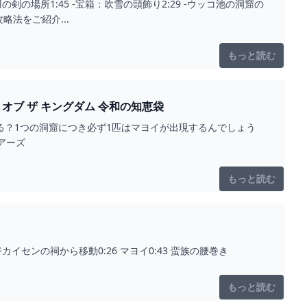
9 -宝箱：風切羽の剣の場所1:45 -宝箱：吹雪の頭飾り2:29 -ウッコ池の洞窟の
法をご紹介...
もっと読む
【ティアキン】洞窟にマヨイいない？全部の場所はどこ？ゼルダの伝説 ティアーズ オブ ザ キングダム 令和の知恵袋
ある？1つの洞窟につき必ず1匹はマヨイが出現するんでしょう
アーズ
もっと読む
イセンの祠から移動0:26 マヨイ0:43 蛮族の腰巻き
もっと読む