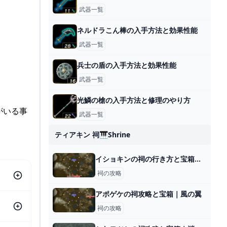
武器一覧
ネルドラこん棒の入手方法と効果性能
武器一覧
兵士の盾の入手方法と効果性能
武器一覧
光鱗の槍の入手方法と修理のやり方
がいる事
武器一覧
ティアキン 祠🎹shrine
イショキンの祠の行き方と宝箱｜ラウルの祝福
祠の攻略
アポゲケの祠攻略と宝箱｜風の翼
祠の攻略