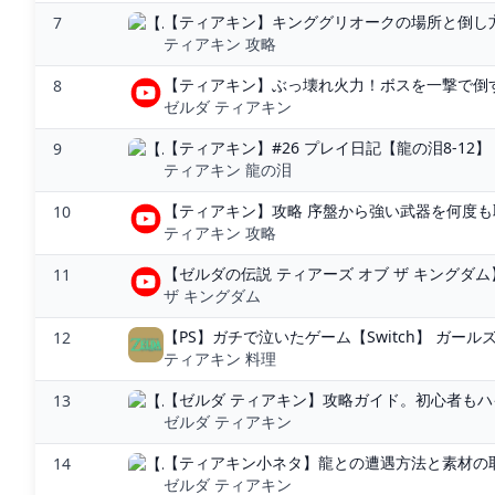
【ティアキン】キンググリオークの場所と倒し方
7
ティアキン 攻略
【ティアキン】ぶっ壊れ火力！ボスを一撃で倒す
8
ゼルダ ティアキン
【ティアキン】#26 プレイ日記【龍の泪8-12】 - Pu
9
ティアキン 龍の泪
【ティアキン】攻略 序盤から強い武器を何度も
10
ティアキン 攻略
【ゼルダの伝説 ティアーズ オブ ザ キングダム】
11
ザ キングダム
【PS】ガチで泣いたゲーム【Switch】 ガールズち
12
ティアキン 料理
【ゼルダ ティアキン】攻略ガイド。初心者もハ
13
ゼルダ ティアキン
【ティアキン小ネタ】龍との遭遇方法と素材の取
14
ゼルダ ティアキン