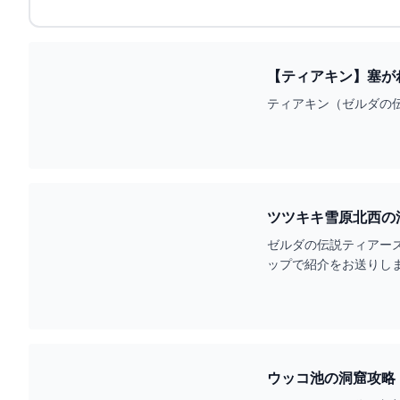
【ティアキン】塞が
ティアキン（ゼルダの
ツツキキ雪原北西の
アキン）】 - YOUTU
ゼルダの伝説ティアー
ップで紹介をお送りします
隊列とバトル05...
ウッコ池の洞窟攻略！