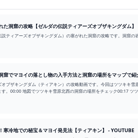
れた洞窟の攻略【ゼルダの伝説ティアーズオブザキングダム】
伝説ティアーズオブザキングダム）の塞がれた洞窟の攻略です。洞窟の
洞窟でマヨイの落とし物の入手方法と洞窟の場所をマップで紹
BE
ズオブザキングダム（ティアキン）の攻略動画です。今回はツツキキ雪
。00:00 地図でツツキキ雪原北西の洞窟の場所をチェック00:17 ツ
寒冷地での秘宝＆マヨイ発見法【ティアキン】 - YOUTUBE