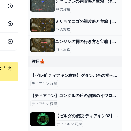
シヤモツシの祠攻略と宝箱｜消えた灯火
祠の攻略
ミリョタニゴの祠攻略と宝箱｜一身の戦い 回避
祠の攻略
ニンジシの祠の行き方と宝箱｜ラウルの祝福
祠の攻略
注目🎪
くださ
【ゼルダ ティアキン攻略】グタンバチの祠への行き方。トーレルーフの入手方法【ティアーズ オブ ザ キングダム】 ゲーム・エンタメ最新情報のファミ通.com
ティアキン 洞窟
【ティアキン】ゴングルの丘の洞窟のイワロック ゼルダの伝説ティアーズ オブザキングダム #ゼルダの伝説 #ティアキン #zelda - YouTube
ティアキン 洞窟
【ゼルダの伝説 ティアキン32】洞窟のイソギンチャクみたいなやつってどうやって倒すの？
ティアキン 洞窟