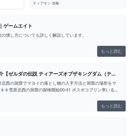
ティアキン 攻略
｜ゲームエイト
岩の壊し方についても詳しく解説しています。
もっと読む
介【ゼルダの伝説 ティアーズオブザキングダム（ティ
原北西の洞窟でマヨイの落とし物の入手方法と洞窟の場所をマ
ツキキ雪原北西の洞窟の探検開始00:41 ボスボコブリン率いる
もっと読む