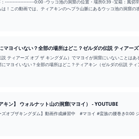
---動画内容：-------------------0:00 -ウッコ池の洞窟の位置・場所0:3
は！この動画では、ティアキンのへブラ山脈にあるウッコ池の洞窟の攻略
説 ティアーズ オブ ザ キングダム）でマヨイが洞窟にいないことは
窟にマヨイいない？全部の場所はどこ？ティアキン（ゼルダの伝説 ティ
キン】 ウォルナット山の洞窟(マヨイ） - YOUTUBE
オブザキングダム】動画作成練習中 #マヨイ #蛮族の腰巻き0:00 ジカ