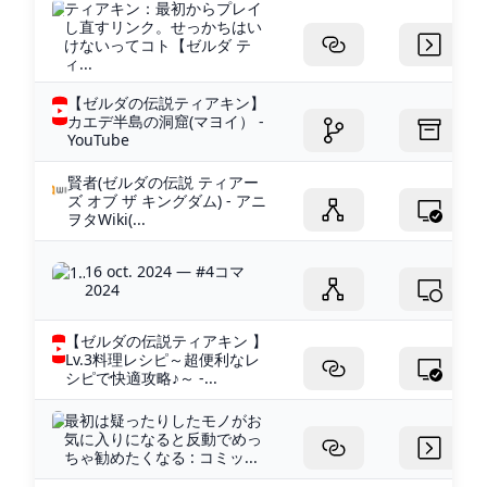
ティアキン：最初からプレイ
し直すリンク。せっかちはい
けないってコト【ゼルダ テ
ィ...
【ゼルダの伝説ティアキン】
カエデ半島の洞窟(マヨイ） -
YouTube
賢者(ゼルダの伝説 ティアー
ズ オブ ザ キングダム) - アニ
ヲタWiki(...
16 oct. 2024 — #4コマ
2024
【ゼルダの伝説ティアキン 】
Lv.3料理レシピ～超便利なレ
シピで快適攻略♪～ -...
最初は疑ったりしたモノがお
気に入りになると反動でめっ
ちゃ勧めたくなる : コミッ...