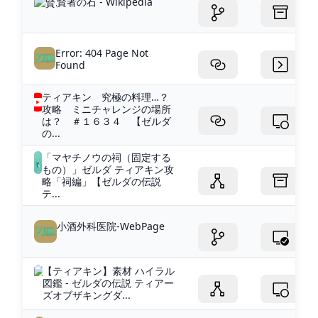
賢者の石 - Wikipedia
Error: 404 Page Not
Found
ティアキン 究極の料理…？
攻略 ミニチャレンジの場所
は？ ＃１６３４ 【ゼルダ
の...
「マヤチノウの祠（固定する
もの）」ゼルダ ティアキン攻
略「祠編」【ゼルダの伝説
テ...
小酒外科医院-WebPage
【ティアキン】素材 ハイラル
図鑑 - ゼルダの伝説 ティアー
ズオブザキングダ...