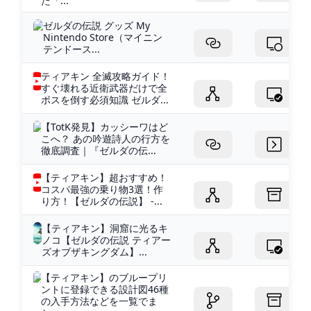
た「...
ゼルダの伝説 グッズ My
Nintendo Store（マイニン
テンドース...
ティアキン 全滅攻略ガイド！
すぐ壊れる近衛武器だけで全
ボスを倒す必須知識 ゼルダ...
【TotK発見】カッシーワはど
こへ？ あの吟遊詩人の行方を
徹底調査｜『ゼルダの伝...
【ティアキン】超おすすめ！
コスパ最強の乗り物3選！作
り方！【ゼルダの伝説】 -...
【ティアキン】洞窟に光るキ
ノコ【ゼルダの伝説 ティアー
ズオブザキングダム】...
【ティアキン】のブループリ
ントに登録できる設計図46種
の入手方法などを一覧でま