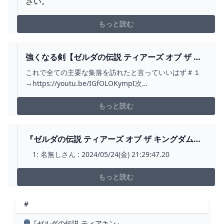
さい。
もっと読む
強くなる剣【ゼルダの伝説 ティアーズ オブ ザ キ
ングダム】＃７４ - YOUTUBE
これで全ての主要な集落を訪れたと言っていいはず＃１
→https://youtu.be/IGfOLOKympI次
→https://youtu.be/-M27mlNB3II【twitter】
http://twitter.com/ushizawa【ゼルダの伝説ティアキン
もっと読む
再生リスト】https://www.youtub...
『ゼルダの伝説 ティアーズ オブ ザ キングダム』
開発当初のカオス状態映像にみんなほっこり : ゲ
1: 名無しさん : 2024/05/24(金) 21:29:47.20
ーム感想・評価まとめ＠2ＣＨ
もっと読む
#
『ゼルダの伝説 ティアキン』