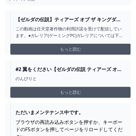
【ゼルダの伝説】ティアーズ オブ ザ キングダ
ム！冒険が再び始まる！#1 - YOUTUBE
この動画は任天堂著作物の利用許諾を受けて配信してい
ます。●ガレリア(ゲーミングPC)ガレリアについては下記
からチェック!・https://onl.tw/8mvJVS5●再生リスト【ゼ
ルダの伝説 ティアーズ オブ ザ キングダム】
もっと読む
https://youtu.be/_KqG0CqDIWg【ゼルダの伝説 ブレス
オブ ...
#2 翼をください【ゼルダの伝説 ティアーズ オブ
ザ キングダム】 - YOUTUBE
のんびりと
もっと読む
ただいまメンテナンス中です。
ブラウザの再読み込みボタンを押すか、キーボー
ドのF5ボタンを押してページをリロードしてくだ