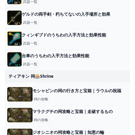
武器一覧
ゲルドの両手剣・朽ちてないの入手場所と効果
武器一覧
クィンギブドのうちわの入手方法と効果性能
武器一覧
台車のうちわの入手方法と効果性能
武器一覧
ティアキン 祠🎰shrine
モシャピンの祠の行き方と宝箱｜ラウルの祝福
祠の攻略
マラクグチの祠攻略と宝箱｜走破するもの
祠の攻略
ジオシニオの祠攻略と宝箱｜知恵の輪