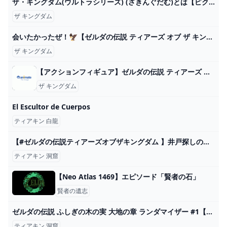
ザ・キングダム(ウルトラシリーズ) (ざきんぐだむ)とは【ピクシブ百科事典】
ザ キングダム
会いたかったぜ！🦅【ゼルダの伝説 ティアーズ オブ ザ キングダム】#3 - YouTube
ザ キングダム
【アクションフィギュア】ゼルダの伝説 ティアーズ オブ ザ キングダム figma リンク ティアーズ オブ ザ キングダムver. アニメイト
ザ キングダム
El Escultor de Cuerpos
ティアキン 白龍
【#ゼルダの伝説ティアーズオブザキングダム 】井戸探しの旅開始！ #61 【 ファニル･δ / セルフ受肉Vtuber 】 - YouTube
ティアキン 洞窟
【Neo Atlas 1469】エピソード「賢者の石」
賢者の遺志
ゼルダの伝説 ふしぎの木の実 大地の章 ランダマイザー #1【ゆっくり実況】 - YouTube
ティアキン 洞窟