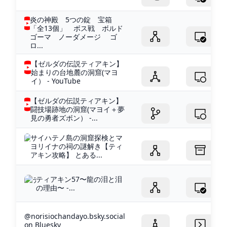
炎の神殿 5つの錠 宝箱
「全13個」 ボス戦 ボルド
ゴーマ ノーダメージ ゴ
ロ...
【ゼルダの伝説ティアキン】
始まりの台地麓の洞窟(マヨ
イ） - YouTube
【ゼルダの伝説ティアキン】
闘技場跡地の洞窟(マヨイ＋夢
見の勇者ズボン） -...
サイハテノ島の洞窟探検とマ
ヨリイナの祠の謎解き【ティ
アキン攻略】 とある...
ティアキン57〜龍の泪と泪
の理由〜 -...
@norisiochandayo.bsky.social
on Bluesky