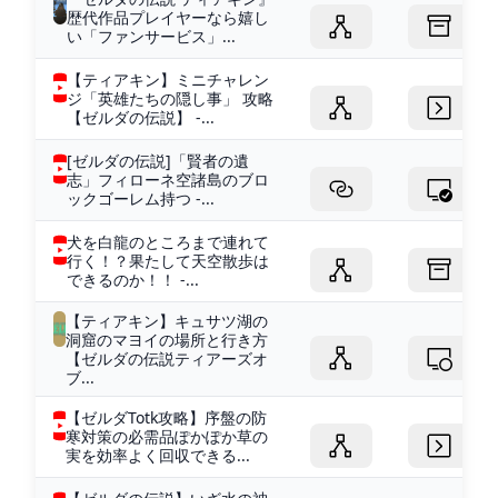
歴代作品プレイヤーなら嬉し
い「ファンサービス」...
【ティアキン】ミニチャレン
ジ「英雄たちの隠し事」 攻略
【ゼルダの伝説】 -...
[ゼルダの伝説]「賢者の遺
志」フィローネ空諸島のブロ
ックゴーレム持つ -...
犬を白龍のところまで連れて
行く！？果たして天空散歩は
できるのか！！ -...
【ティアキン】キュサツ湖の
洞窟のマヨイの場所と行き方
【ゼルダの伝説ティアーズオ
ブ...
【ゼルダTotk攻略】序盤の防
寒対策の必需品ぽかぽか草の
実を効率よく回収できる...