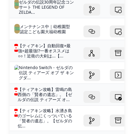
ゼルダの伝説30周年記念コン
サート THE LEGEND OF
ZELDA...
メンテナンス中｜幼稚園型
認定こども園大福幼稚園
【ティアキン】自動回復×最
強=超最強!?一番オススメは
○○！近衛の大剣は...【...
Nintendo Switch - ゼルダの
伝説 ティアーズ オブ ザ キン
グダ...
【ティアキン攻略】雷鳴の島
西側の「賢者の遺志」。【ゼ
ルダの伝説 ティアーズ オ...
【ティアキン攻略】水湧き島
のゴーレムにくっついている
「賢者の遺志」。【ゼルダの
伝...