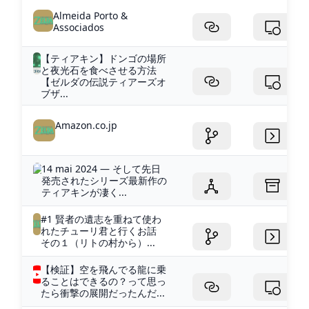
Almeida Porto &
Associados
【ティアキン】ドンゴの場所
と夜光石を食べさせる方法
【ゼルダの伝説ティアーズオ
ブザ...
Amazon.co.jp
14 mai 2024 — そして先日
発売されたシリーズ最新作の
ティアキンが凄く...
#1 賢者の遺志を重ねて使わ
れたチューリ君と行くお話
その１（リトの村から）...
【検証】空を飛んでる龍に乗
ることはできるの？って思っ
たら衝撃の展開だったんだ...