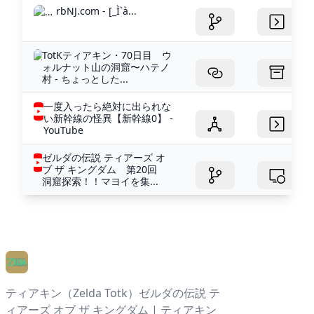
rbNJ.com - [_Ì`à...
TotKティアキン・70日目 ウ
ォルナット山の洞窟〜ハテノ
村 - ちょっとした...
一度入ったら絶対に出られな
い新幹線の怪異【新幹線0】 -
YouTube
ゼルダの伝説 ティアーズ オ
ブ ザ キングダム 第20回
洞窟探索！！マヨイを集...
ティアキン（Zelda Totk）ゼルダの伝説 テ
ィアーズ オブ ザ キングダム | ティアキン