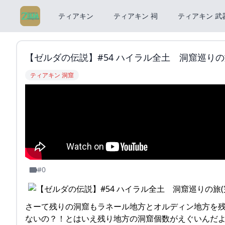
ティアキン
ティアキン 祠
ティアキン 武
【ゼルダの伝説】#54 ハイラル全土 洞窟巡りの旅(
ティアキン 洞窟
#0
さーて残りの洞窟もラネール地方とオルディン地方を
ないの？！とはいえ残り地方の洞窟個数がえぐいんだよ