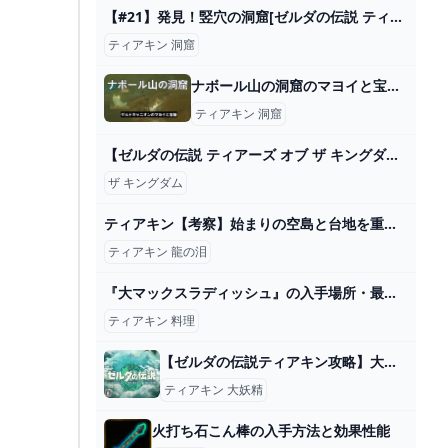
【#21】発見！竪穴の洞窟[ゼルダの伝説 ティアーズ オブ ザ キングダム] - YouTube
ティアキン 洞窟
ナボール山の洞窟のマヨイと宝箱【ティアキン攻略／ゲルドキャニオン】 とあるゲームブログの軌跡
ティアキン 洞窟
【ゼルダの伝説 ティアーズ オブ ザ キングダム】38歳のティアキン実況 あるみつ vol.003 - YouTube
ザ キングダム
ティアキン【考察】始まりの空島と台地を重ねたら時の庭の正体が判明した ティアーズオブザキングダム ゼルダの伝説 - YouTube
ティアキン 龍の泪
『大マックスラディッシュ』の入手場所・最強回復料理の解説｜ゼルダの伝説 ティアキン - YouTube
ティアキン 料理
【ゼルダの伝説ティアキン攻略】大妖精出てこない原因ってなに？ – ゲーム攻略のかけら
ティアキン 大妖精
火打ち石こん棒の入手方法と効果性能