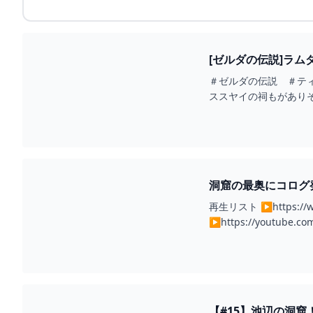
[ゼルダの伝説]ラ
＃ゼルダの伝説 ＃テ
ススヤイの祠もがあり
さい。次は鬼神の服をGE
洞窟の最奥にコログ発
再生リスト ▶https://ww
▶https://youtu
【#15】池辺の洞窟！