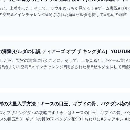
と、上着あった！そして、ラウルめっちゃ見てる！#ゲーム実況#ゼルダの
の空島#メインチャレンジ#閉ざされた扉#ゼルダを探して#池辺の洞窟
洞窟[ゼルダの伝説 ティアーズ オブ ザ キングダム] - YOUTUB
そしたら、竪穴の洞窟に行くことに。そして、上を見ると。#ゲーム実況
#攻略#始まりの空島#メインチャレンジ#閉ざされた扉#ゼルダを探して#竪
の大量入手方法！キースの目玉、ギブドの骨、バクダン花の解説【
ーズオブザキングダムの攻略です！今回はキースの目玉、ギブドの骨、
キースの目玉5:31 ギブドの骨8:07 バクダン花9:01 おわりに#ティアキン 