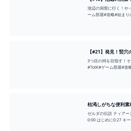
池辺の洞窟に行く！やっ
ーム部屋#攻略#始まり
【#21】発見！竪穴の
3つ目の祠を目指す！
#TotK#ゲーム部屋
枯渇しがちな便利素材
ゼルダの伝説 ティア
0:00 はじめに0:27 