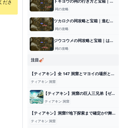
トキヨウの祠の行き方と宝箱｜ラウルの祝福
くださ
祠の攻略
ツカロクの祠攻略と宝箱｜進むちから
祠の攻略
ジウコウメの祠攻略と宝箱｜はまるかたち
祠の攻略
注目🎻
【ティアキン】全 147 洞窟とマヨイの場所とマップ
ティアキン 洞窟
【ティアキン】洞窟の巨人三兄弟【ゼルダの伝説 ティアーズオブザキングダム】 hyperWiki
ティアキン 洞窟
【ティアキン】洞窟!?地下探索まで確定か!?舞台は空島・地上・地下!!【ゼルダの伝説】 - YouTube
ティアキン 洞窟