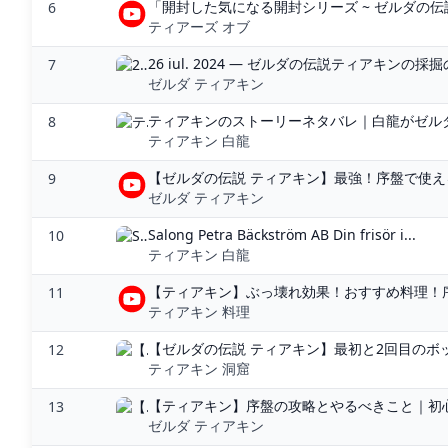
「開封した気になる開封シリーズ ~ ゼルダの伝説 
6
ティアーズ オブ
26 iul. 2024 — ゼルダの伝説ティアキンの
7
ゼルダ ティアキン
ティアキンのストーリーネタバレ｜白龍がゼルダ姫
8
ティアキン 白龍
【ゼルダの伝説 ティアキン】最強！序盤で使え
9
ゼルダ ティアキン
Salong Petra Bäckström AB Din frisör i...
10
ティアキン 白龍
【ティアキン】ぶっ壊れ効果！おすすめ料理！序
11
ティアキン 料理
【ゼルダの伝説 ティアキン】最初と2回目のボッ
12
ティアキン 洞窟
【ティアキン】序盤の攻略とやるべきこと｜初心
13
ゼルダ ティアキン