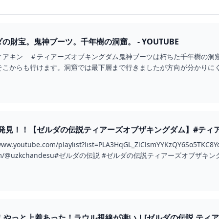
ムダの財宝。鬼神ブーツ。千年樹の洞窟。 - YOUTUBE
ィアキン ＃ティアーズオブキングダム鬼神ブーツは朽ちた千年樹の洞
そこからも行けます。洞窟では最下層まで行きましたが方向が分かりに
Tします！...
見！！【ゼルダの伝説ティアーズオブザキングダム】#ティアキン 
w.youtube.com/playlist?list=PLA3HqGL_ZlClsmYYKzQY6So5T
be.com/@uzkchandesu#ゼルダの伝説 #ゼルダの伝説ティアーズオブザキ
やっと上着あった！ラウル視線が凄い！[ゼルダの伝説 ティアーズ オ