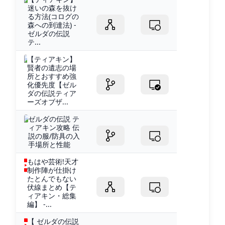
迷いの森を抜け
る方法(コログの
森への到達法) -
ゼルダの伝説
テ...
【ティアキン】
賢者の遺志の場
所とおすすめ強
化優先度【ゼル
ダの伝説ティア
ーズオブザ...
ゼルダの伝説 テ
ィアキン攻略 伝
説の服/防具の入
手場所と性能
もはや芸術!天才
制作陣が仕掛け
たとんでもない
伏線まとめ【テ
ィアキン・総集
編】 -...
【 ゼルダの伝説