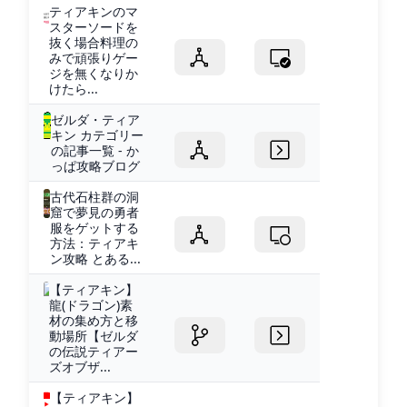
ティアキンのマ
スターソードを
抜く場合料理の
みで頑張りゲー
ジを無くなりか
けたら...
ゼルダ・ティア
キン カテゴリー
の記事一覧 - か
っぱ攻略ブログ
古代石柱群の洞
窟で夢見の勇者
服をゲットする
方法：ティアキ
ン攻略 とある...
【ティアキン】
龍(ドラゴン)素
材の集め方と移
動場所【ゼルダ
の伝説ティアー
ズオブザ...
【ティアキン】