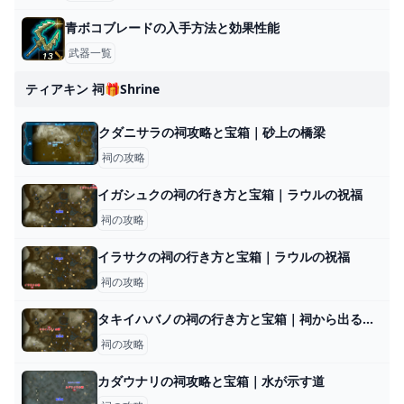
青ボコブレードの入手方法と効果性能
武器一覧
ティアキン 祠🎁shrine
クダニサラの祠攻略と宝箱｜砂上の橋梁
祠の攻略
イガシュクの祠の行き方と宝箱｜ラウルの祝福
祠の攻略
イラサクの祠の行き方と宝箱｜ラウルの祝福
祠の攻略
タキイハバノの祠の行き方と宝箱｜祠から出る方法
祠の攻略
カダウナリの祠攻略と宝箱｜水が示す道