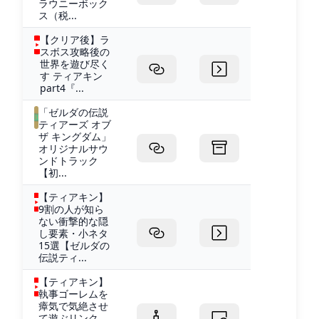
ラウニーボック
ス（税...
【クリア後】ラ
スボス攻略後の
世界を遊び尽く
す ティアキン
part4『...
「ゼルダの伝説
ティアーズ オブ
ザ キングダム」
オリジナルサウ
ンドトラック
【初...
【ティアキン】
9割の人が知ら
ない衝撃的な隠
し要素・小ネタ
15選【ゼルダの
伝説ティ...
【ティアキン】
執事ゴーレムを
瘴気で気絶させ
て遊ぶリンク