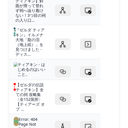
ティアキン】斜
面が滑って登れ
ず祠へ辿り着け
ない！3つ目の祠
の入り口...
『ゼルダ ティア
キン』イルメナ
大地「龍の泪
（地上絵）」を
見つけました -
ディス...
ティアキン - は
じめるのはいい
こと。
【ゼルダの伝説
ティアキン】全
ての祠 攻略集
〈全152箇所〉
【ティアーズ オ
ブ ...
Error: 404
Page Not