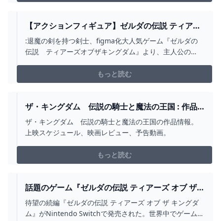
【アクションフィギュア】ゼルダの伝説 ティアー
ズ オブ ザ キングダム FIGMA リンク ティアーズ
:退魔の剣を持つ剣士、figma化大人気ゲーム『ゼルダの
オブ ザ キングダムVER. DXエディション【送料無
伝説 ティアーズオブザキングダム』より、主人公の
料】 アニメイト
「リンク」がfigmaになって登場！表情パーツ：「通常
顔」「微笑み顔」「叫び顔」オプションパーツ：「マス
もっと読む
ターソード」「ハイリアの盾」「ハ…
ザ・キングダム 伝説の騎士と魔法の王国 : 作品
情報 - 映画.COM
ザ・キングダム 伝説の騎士と魔法の王国の作品情報。
上映スケジュール、映画レビュー、予告動画。
もっと読む
話題のゲーム『ゼルダの伝説 ティアーズ オブ ザ
キングダム』レビュー。『ティアキン』がもたら
待望の続編『ゼルダの伝説 ティアーズ オブ ザ キングダ
す複層的で緩慢な時間｜TOKYO ART BEAT
ム』がNintendo Switchで発売された。世界中でゲームフ