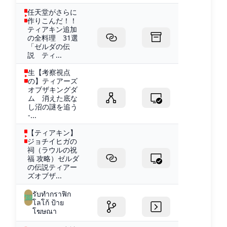
任天堂がさらに
作りこんだ！！
ティアキン追加
の全料理 31選
「ゼルダの伝
説 ティ...
生【考察視点
の】ティアーズ
オブザキングダ
ム 消えた底な
し沼の謎を追う
-...
【ティアキン】
ジョチイヒガの
祠（ラウルの祝
福 攻略）ゼルダ
の伝説ティアー
ズオブザ...
รับทำกราฟิก
โลโก้ ป้าย
โฆษณา