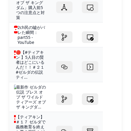
オブ ザ キング
ダム」購入前5
つの注意点と対
策
2ch民の嘘がバ
レた瞬間：
part55 -
YouTube
🔴【#ティアキ
ン 】5人目の賢
者はどこにいる
んだ！！＃２１
#ゼルダの伝説
ティ...
最新作 ゼルダの
伝説 ブレス オ
ブ ザ ワイルド
ティアーズ オブ
ザ キングダ...
【ティアキン】
＃１７ ゼルダで
義務教育を終え