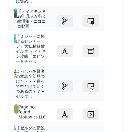
に集め...
【ティアキン＃
29】凡人が行く
龍泪旅 - ニコニ
コ動画
「ミジャーに捧
げるセレナー
デ」大妖精解放
ゼルダ ティアキ
ン攻略「エピソ
ードチャ...
よっしゃあ賢者
の意志全部見つ
けた・・・祠っ
て空だけでいく
つあるの？？ –
ゼルダ...
Page not
found –
Motionics LLC
【ゼルダの伝説