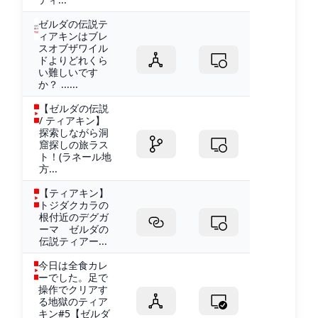
ゼルダの伝説テ
ィアキンはブレ
スオブザワイル
ドよりどれくら
い難しいです
か？ ......
【ゼルダの伝説
/ ティアキン】
探索しながら洞
窟探しの旅ラス
ト！(ラネール地
方...
【ティアキン】
トジダクカラの
根付近のデグガ
ーマ ゼルダの
伝説ティアー...
今日は全食カレ
ーでした。足で
操作でクリアす
る地獄のティア
キン#5【ゼルダ