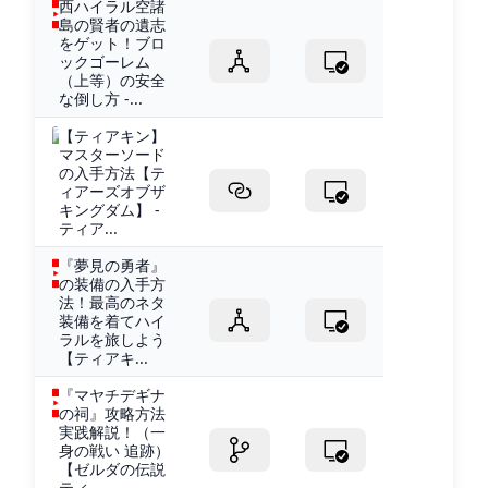
西ハイラル空諸
島の賢者の遺志
をゲット！ブロ
ックゴーレム
（上等）の安全
な倒し方 -...
【ティアキン】
マスターソード
の入手方法【テ
ィアーズオブザ
キングダム】 -
ティア...
『夢見の勇者』
の装備の入手方
法！最高のネタ
装備を着てハイ
ラルを旅しよう
【ティアキ...
『マヤチデギナ
の祠』攻略方法
実践解説！（一
身の戦い 追跡）
【ゼルダの伝説
ティ...