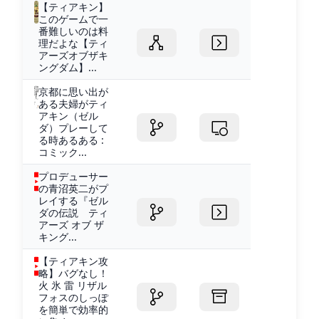
【ティアキン】
このゲームで一
番難しいのは料
理だよな【ティ
アーズオブザキ
ングダム】...
京都に思い出が
ある夫婦がティ
アキン（ゼル
ダ）プレーして
る時あるある :
コミック...
プロデューサー
の青沼英二がプ
レイする『ゼル
ダの伝説 ティ
アーズ オブ ザ
キング...
【ティアキン攻
略】バグなし！
火 氷 雷 リザル
フォスのしっぽ
を簡単で効率的