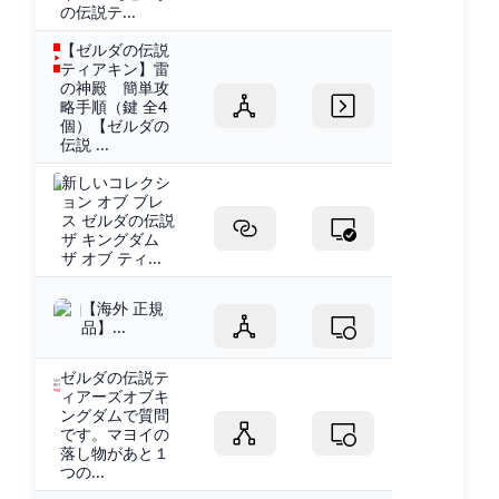
の伝説テ...
【ゼルダの伝説
ティアキン】雷
の神殿 簡単攻
略手順（鍵 全4
個）【ゼルダの
伝説 ...
新しいコレクシ
ョン オブ ブレ
ス ゼルダの伝説
ザ キングダム
ザ オブ ティ...
【海外 正規
品】...
ゼルダの伝説テ
ィアーズオブキ
ングダムで質問
です。マヨイの
落し物があと１
つの...