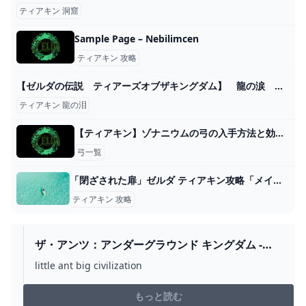
ティアキン 洞窟
Sample Page – Nebilimcen
ティアキン 攻略
【ゼルダの伝説 ティアーズオブザキングダム】 龍の涙 忘れ去られた神殿 地上絵 - YouTube
ティアキン 龍の泪
【ティアキン】ゾナニウムの弓の入手方法と効果性能【ゼルダの伝説ティアーズオブザキングダム】
弓一覧
「閉ざされた扉」ゼルダ ティアキン攻略「メインチャレンジ編」【ゼルダの伝説ティアーズオブザキングダム攻略】 GameGamingGames
ティアキン 攻略
ザ・アンツ：アンダーグラウンド キングダム -
APPS ON GOOGLE PLAY
little ant big civilization
もっと読む