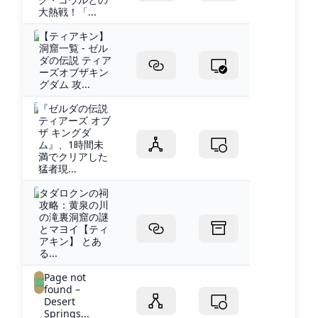
大熱戦！「...
【ティアキン】
洞窟一覧 - ゼル
ダの伝説 ティア
ーズオブザキン
グダム 攻...
『ゼルダの伝説
ティアーズ オブ
ザ キングダ
ム』、1時間未
満でクリアした
猛者現...
タダロクンの祠
攻略：黄泉の川
の滝裏洞窟の謎
とマヨイ【ティ
アキン】 とあ
る...
Page not
found –
Desert
Springs...