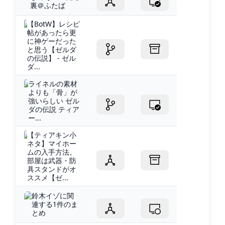
裏＠ふたば
【BotW】レシピ
帖があったら更
に神ゲーだった
と思う【ゼルダ
の伝説】 - ゼル
ダ...
ライネルの素材
よりも「骨」が
強いらしい ゼル
ダの伝説 ティア
ー...
【ティアキン小
ネタ】マイホー
ムの入手方法。
部屋は武器・防
具スタンドがオ
ススメ【ゼ...
鈴木イゾに関
連する1件のま
とめ