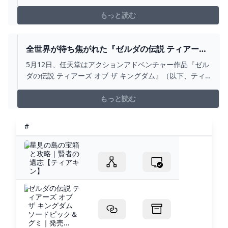
ァンが夢中になっている同作の秘密とは何か？ 前作『ブ
レス オブ ザ ワイルド』
もっと読む
全世界が待ち焦がれた『ゼルダの伝説 ティアーズ
オブ ザ キングダム』 序盤の注目ポイントを事前
5月12日、任天堂はアクションアドベンチャー作品『ゼル
にチェック！｜REAL SOUND｜リアルサウンド テ
ダの伝説 ティアーズ オブ ザ キングダム』（以下、ティ
ック
アーズ オブ ザ キングダム）を発売する。 『ティアーズ
オブ ザ キングダム』は、実に37年の歴史を誇る「ゼルダ
もっと読む
の歴史」（以下、ゼルダ）シリーズ最新ナンバリングと
して生を受けたNin…(1/2)
#
星見の島の宝箱
と攻略｜賢者の
遺志【ティアキ
ン】
ゼルダの伝説 テ
ィアーズ オブ
ザ キングダム
ソードピック＆
グミ｜発売...