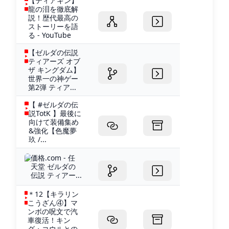
【ティアキン】
龍の泪を徹底解
説！歴代最高の
ストーリーを語
る - YouTube
【ゼルダの伝説
ティアーズ オブ
ザ キングダム】
世界一の神ゲー
第2弾 ティア...
【 #ゼルダの伝
説TotK 】最後に
向けて装備集め
&強化【色魔夢
玖 /...
価格.com - 任
天堂 ゼルダの
伝説 ティアー...
＊12【キラリン
こうざん④】マ
ンボの呪文で汽
車復活！キン
グ・コウルとの