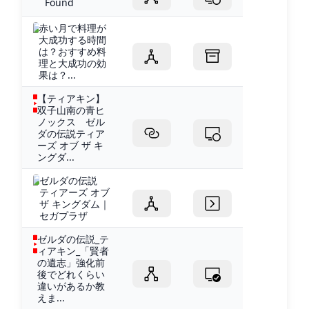
Found
赤い月で料理が
大成功する時間
は？おすすめ料
理と大成功の効
果は？...
【ティアキン】
双子山南の青ヒ
ノックス ゼル
ダの伝説ティア
ーズ オブ ザ キ
ングダ...
ゼルダの伝説
ティアーズ オブ
ザ キングダム｜
セガプラザ
ゼルダの伝説_テ
ィアキン_「賢者
の遺志」強化前
後でどれくらい
違いがあるか教
えま...