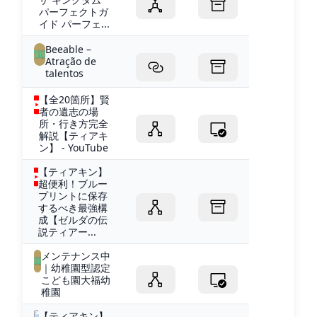
パーフェクトガ
イド パーフェ...
Beeable –
Atração de
talentos
【全20箇所】賢
者の遺志の場
所・行き方完全
解説【ティアキ
ン】 - YouTube
【ティアキン】
超便利！ブルー
プリントに保存
するべき最強構
成【ゼルダの伝
説ティアー...
メンテナンス中
｜幼稚園型認定
こども園大福幼
稚園
【ティアキン】