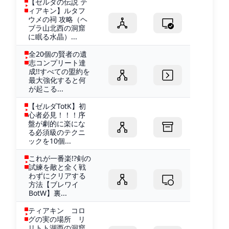
【ゼルダの伝説 テ
ィアキン】ルタフ
ウメの祠 攻略（ヘ
ブラ山北西の洞窟
に眠る水晶）...
全20個の賢者の遺
志コンプリート達
成!!すべての盟約を
最大強化すると何
が起こる...
【ゼルダTotK】初
心者必見！！！序
盤が劇的に楽にな
る必須級のテクニ
ックを10個...
これが一番楽!?剣の
試練を敵と全く戦
わずにクリアする
方法【ブレワイ
BotW】裏...
ティアキン コロ
グの実の場所 リ
リトト湖西の洞窟