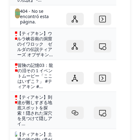
404 - No se
encontró esta
página.
【ティアキン】ウ
ルラ峡谷南の洞窟
のイワロック ゼ
ルダの伝説ティア
ーズ オブザキン...
冒険の記憶03：龍
の泪その１イベン
トムービー「ここ
はいずこ？」 #テ
ィアキン #...
【ティアキン】到
達が難しすぎる地
底スポットを探
索！隠された深穴
を見つけて隠しア
イ...
【ティアキン】土
遁の術の使い道が