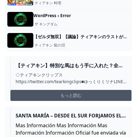
ティアキン 料理
WordPress › Error
ザ キングダム
【ゼルダ無双】【議論】ティアキンのラストが色々言われてるのはこういうところｗ ゼルダの伝説ティアキン攻略まとめ隊
ティアキン 龍の泪
【ティアキン】特別な馬はもう手に入れた？全６
頭の居場所と入手方法徹底解説！ - YOUTUBE
◇ティアキンクリップス
https://twitter.com/tearkingclips■ゆっくりミリナLINE
スタンプ
https://store.line.me/stickershop/product/11339845■
もっと読む
ゆっくりミリナグッズhttps://suzuri.jp/shihaininmil■ゼ
ルダマニ...
SANTA MARÍA – DESDE EL SUR FORJAMOS EL
FUTURO
Mas Información Mas Información Mas
Información Información Oficial fue enviada vía