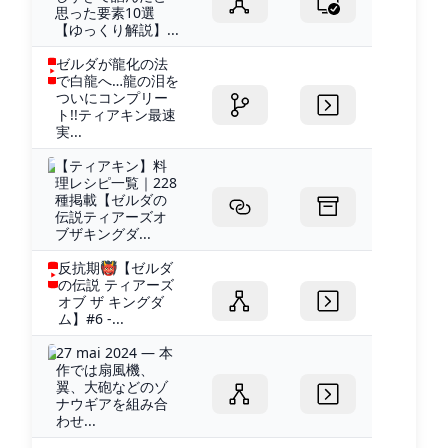
思った要素10選
【ゆっくり解説】...
ゼルダが龍化の法
で白龍へ…龍の泪を
ついにコンプリー
ト!!ティアキン最速
実...
【ティアキン】料
理レシピ一覧｜228
種掲載【ゼルダの
伝説ティアーズオ
ブザキングダ...
反抗期👹【ゼルダ
の伝説 ティアーズ
オブ ザ キングダ
ム】#6 -...
27 mai 2024 — 本
作では扇風機、
翼、大砲などのゾ
ナウギアを組み合
わせ...