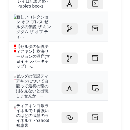
レイ日記まとめ -
Puple’s books
新しいコレクショ
ン オブ ブレス ゼ
ルダの伝説 ザ キン
グダム ザ オブ テ
ィ...
【ゼルダの伝説テ
ィアキン】樹海サ
ージョンの洞窟(マ
ヨイ＋ラバーキャ
ップ） -...
ゼルダの伝説ティ
アキンについて白
龍って最初の龍の
泪を見ないと出現
しませんか......
ティアキン白銀ラ
イネルで１番強い
のはどの武器のラ
イネル？ - Yahoo!
知恵袋