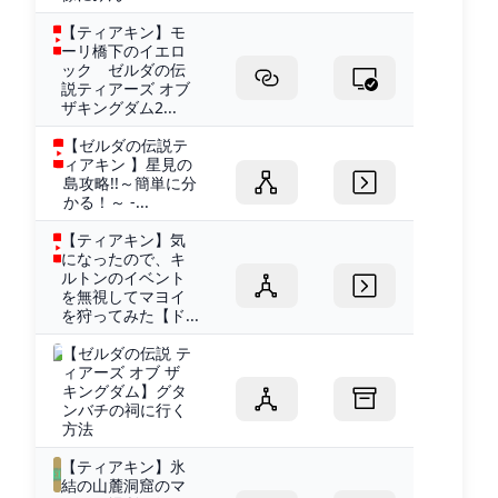
【ティアキン】モ
ーリ橋下のイエロ
ック ゼルダの伝
説ティアーズ オブ
ザキングダム2...
【ゼルダの伝説テ
ィアキン 】星見の
島攻略!!～簡単に分
かる！～ -...
【ティアキン】気
になったので、キ
ルトンのイベント
を無視してマヨイ
を狩ってみた【ド...
【ゼルダの伝説 テ
ィアーズ オブ ザ
キングダム】グタ
ンバチの祠に行く
方法
【ティアキン】氷
結の山麓洞窟のマ