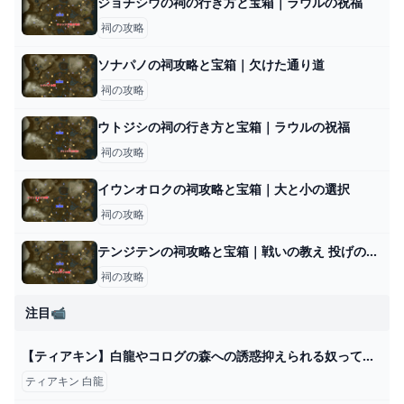
ジョチシウの祠の行き方と宝箱｜ラウルの祝福
祠の攻略
ソナパノの祠攻略と宝箱｜欠けた通り道
祠の攻略
ウトジシの祠の行き方と宝箱｜ラウルの祝福
祠の攻略
イウンオロクの祠攻略と宝箱｜大と小の選択
祠の攻略
テンジテンの祠攻略と宝箱｜戦いの教え 投げの極意
祠の攻略
注目📹
【ティアキン】白龍やコログの森への誘惑抑えられる奴っているの？ │ ゼルダあんてな
ティアキン 白龍