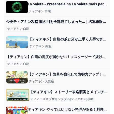
La Salete - Presenteie na La Salete mais perto de você!
ティアキン 白龍
今更ティアキン攻略 龍の泪を全部観てしまった…｜名称未設定の逆張り思考実験
ティアキン 白龍
【ティアキン】白龍の爪と牙が上手く入手できない!←ここを狙うと取りやすいぞ!【ティアーズオブザキングダム】 ゼルダの伝説ティアーズオブザキングダム(ティアキン)攻略まとめ-コログ速報
ティアキン 白龍
【ティアキン】白龍の高度が届かない！マスターソード抜けない！ 令和の知恵袋
ティアキン 白龍
【ティアキン】防具を強化して防御力アップ！大妖精解放イベント「大妖精に捧げるセレナーデ」を攻略！ アルマ流ゲーム・ライフ備忘録
ティアキン 大妖精
【ティアキン】ストーリー攻略順番とメインチャレンジ一覧【ゼルダの伝説ティアーズオブザキングダム】
ティアーズオブザキングダム(ティアキン)攻略
ティアキン やってはいけない料理がある！料理の隠れたコツ１２選 ゼルダの伝説 ティアーズ オブ ザ キングダム - YouTube