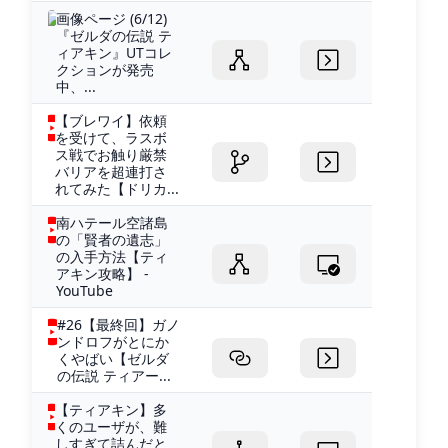
画像ページ (6/12)
『ゼルダの伝説 テ
ィアキン』UTコレ
クションが発売
中、...
【ブレワイ】依頼
を受けて、ラスボ
ス戦でお触り厳禁
バリアを超連打さ
れてみた【ドリカ...
南ハテール空諸島
の「賢者の遺志」
の入手方法【ティ
アキン攻略】 -
YouTube
#26【最終回】ガノ
ンドロフがとにか
くやばい【ゼルダ
の伝説 ティアー...
【ティアキン】多
くのユーザが、難
しすぎて詰んだと