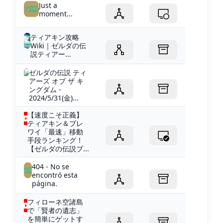
Just a
moment...
ティアキン攻略
Wiki｜ゼルダの伝
説ティアー...
ゼルダの伝説 ティ
アーズ オブ ザ キ
ングダム -
2024/5/31(金)...
【速度こそ正義】
ティアキン＆ブレ
ワイ「最速」移動
手段ランキング！
【ゼルダの伝説ブ...
404 - No se
encontró esta
página.
フィローネ空諸島
で「賢者の遺志」
を簡単にゲットす