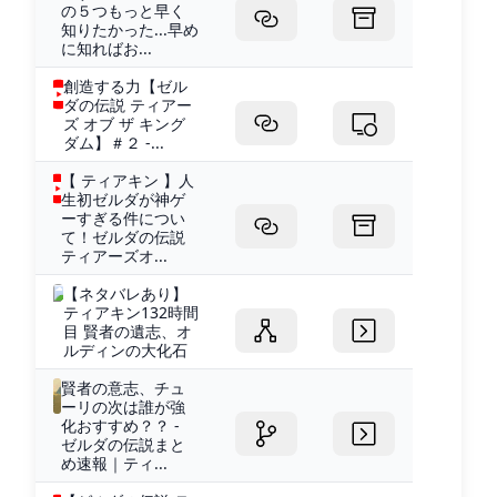
の５つもっと早く
知りたかった...早め
に知ればお...
創造する力【ゼル
ダの伝説 ティアー
ズ オブ ザ キング
ダム】＃２ -...
【 ティアキン 】人
生初ゼルダが神ゲ
ーすぎる件につい
て！ゼルダの伝説
ティアーズオ...
【ネタバレあり】
ティアキン132時間
目 賢者の遺志、オ
ルディンの大化石
賢者の意志、チュ
ーリの次は誰が強
化おすすめ？？ -
ゼルダの伝説まと
め速報｜ティ...