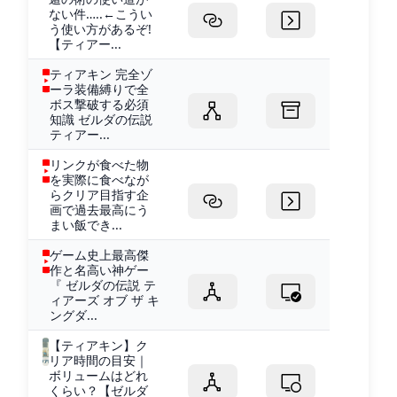
ない件…..←こうい
う使い方があるぞ!
【ティアー...
ティアキン 完全ゾ
ーラ装備縛りで全
ボス撃破する必須
知識 ゼルダの伝説
ティアー...
リンクが食べた物
を実際に食べなが
らクリア目指す企
画で過去最高にう
まい飯でき...
ゲーム史上最高傑
作と名高い神ゲー
『 ゼルダの伝説 テ
ィアーズ オブ ザ キ
ングダ...
【ティアキン】ク
リア時間の目安｜
ボリュームはどれ
くらい？【ゼルダ