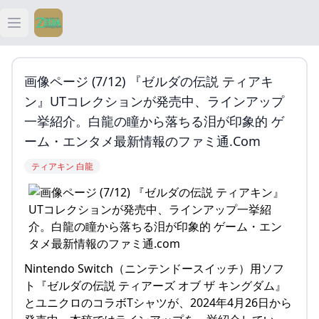
Open main menu
ティアキン
画像ページ (7/12) 『ゼルダの伝説 ティアキ
ティアキン 祠
ン』UTコレクションが発売中、ラインアップ
一挙紹介。白龍の瞳から落ちる泪が印象的 ゲ
ティアキン 武器
ーム・エンタメ最新情報のファミ通.com
ティアキン 白龍
ティアキン 攻略
Nintendo Switch（ニンテンドースイッチ）用ソフ
ト『ゼルダの伝説 ティアーズ オブ ザ キングダム』
とユニクロのコラボTシャツが、2024年4月26日から