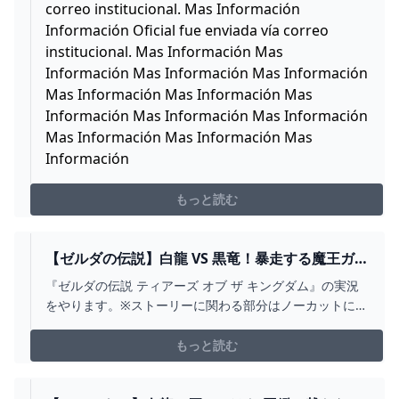
correo institucional. Mas Información
Información Oficial fue enviada vía correo
institucional. Mas Información Mas
Información Mas Información Mas Información
Mas Información Mas Información Mas
Información Mas Información Mas Información
Mas Información Mas Información Mas
Información
もっと読む
【ゼルダの伝説】白龍 VS 黒竜！暴走する魔王ガノ
ンドロフとの戦いの結末は如何に...【ティアーズ
『ゼルダの伝説 ティアーズ オブ ザ キングダム』の実況
オブ ザ キングダム】＃７８（最終回） -
をやります。※ストーリーに関わる部分はノーカットにす
YOUTUBE
るつもりなので、ネタバレも含みます。★『ゼルダの伝
説 ティアーズ オブ ザ キングダム』実況の再生リスト
もっと読む
https://youtube.com/playlist?
list=PLcOlYOLCK0k2BX_2...