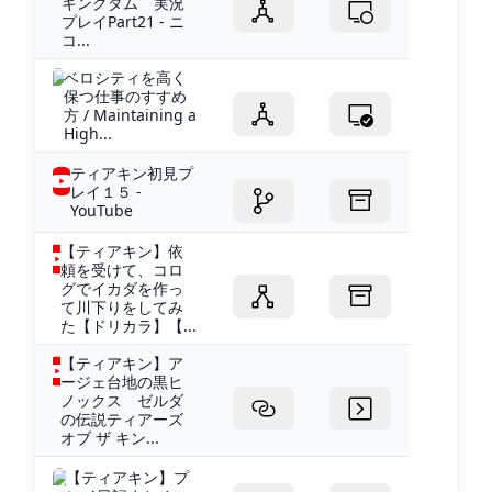
キングダム 実況
プレイPart21 - ニ
コ...
ベロシティを高く
保つ仕事のすすめ
方 / Maintaining a
High...
ティアキン初見プ
レイ１５ -
YouTube
【ティアキン】依
頼を受けて、コロ
グでイカダを作っ
て川下りをしてみ
た【ドリカラ】【...
【ティアキン】ア
ージェ台地の黒ヒ
ノックス ゼルダ
の伝説ティアーズ
オブ ザ キン...
【ティアキン】プ