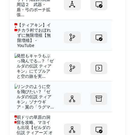
周辺２ 武器・
盾・弓のポーチ拡
張...
【ティアキン】イ
チカラ村でおぼれ
ずに無限増殖【無
限増殖】 -
YouTube
発想もキャラもぶ
っ飛んでる…？『ゼ
ルダの伝説 ティア
キン』にてプルア
と空の旅を実...
リンクのように空
を飛びたい？『ゼ
ルダの伝説 ティア
キン』ゾナウギ
ア・翼の「ラグマ...
唄ドリの草原の洞
窟を攻略、マヨイ
も出現【ゼルダの
伝説 ティアーズ オ