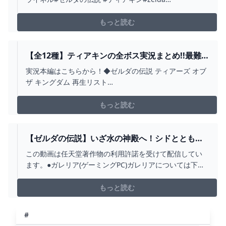
#zeldatearsofthekingdom #shorts
もっと読む
【全12種】ティアキンの全ボス実況まとめ!!最難
関はどのボスなの!?【ゼルダの伝説 ティアーズ オ
実況本編はこちらから！◆ゼルダの伝説 ティアーズ オブ
ブ ザ キングダム】 - YOUTUBE
ザ キングダム 再生リスト
↓https://youtu.be/yHnw2VSzlKI?
list=PLSszGF__n8Ssi1wn8WlhjWto075w6yARn◆ゼルダ
もっと読む
の伝説 ブレス オブ ザ ワイルド 再生リスト
↓https://youtu.be/dt...
【ゼルダの伝説】いざ水の神殿へ！シドとともに
空を昇る！#33【ティアーズ オブ ザ キングダム】
この動画は任天堂著作物の利用許諾を受けて配信してい
- YOUTUBE
ます。●ガレリア(ゲーミングPC)ガレリアについては下記
からチェック!・https://onl.tw/8mvJVS5●再生リスト【ゼ
ルダの伝説 ティアーズ オブ ザ キングダム】
もっと読む
https://youtu.be/_KqG0CqDIWg【ゼルダの伝説 ブレス
オブ ...
#