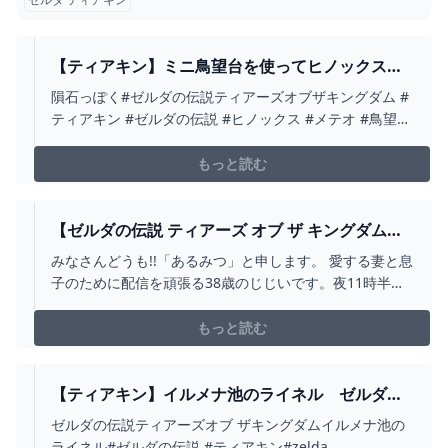
【ティアキン】ミニ鳥望台を使ってヒノックスに
メテオを当てる【ゼルダの伝説 ティアーズ オブ
隕石っぽく#ゼルダの伝説ティアーズオブザキングダム #
ザ キングダム】 - YOUTUBE
ティアキン #ゼルダの伝説 #ヒノックス #メテオ #鳥望台
#乗り物 #リンク
もっと読む
【ゼルダの伝説 ティアーズ オブ ザ キングダム】
38歳のティアキン実況 あるみつ VOL.003 -
みなさんどうも!!「あるみつ」と申します。 愛する妻と息
YOUTUBE
子のために配信を頑張る38歳のじじいです。夜11時半く
らいからよくゲームしてますので、気軽にコメントして
くれると喜びます！チャンネル登録・Twitterフォロー宜
もっと読む
しくお願いします！！twitchのほうも良ければ宜しくお願
いします！#ゼルダの伝説ティアーズオブ...
【ティアキン】イルメナ池のライネル ゼルダの
伝説ティアーズオブ ザキングダム #ゼルダの伝説
ゼルダの伝説ティアーズオブ ザキングダムイルメナ池の
#ティアキン #ZELDA #SHORTS - YOUTUBE
ライネル#ゼルダの伝説 #ティアキン#zelda