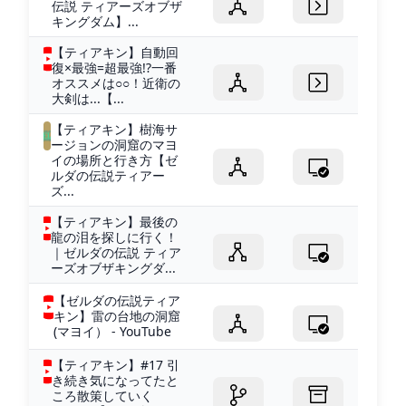
伝説 ティアーズオブザ
キングダム】...
【ティアキン】自動回
復×最強=超最強!?一番
オススメは○○！近衛の
大剣は...【...
【ティアキン】樹海サ
ージョンの洞窟のマヨ
イの場所と行き方【ゼ
ルダの伝説ティアー
ズ...
【ティアキン】最後の
龍の泪を探しに行く！
｜ゼルダの伝説 ティア
ーズオブザキングダ...
【ゼルダの伝説ティア
キン】雷の台地の洞窟
(マヨイ） - YouTube
【ティアキン】#17 引
き続き気になってたと
ころ散策していく