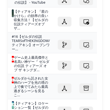
の伝説】 - YouTube
【ティアキン】『星の
かけら』の効率の良い
収集方法！【ゼルダの
伝説ティアーズオブ
ザ...
#16【ゼルダの伝説
TEARSofTHEKINGDOM/
ティアキン】オープンワ
ー...
ゲーム史上最高傑作と
名高い神ゲー『 ゼルダ
の伝説 ティアーズ オ
ブ ザ キングダ...
ゼルダから託された女
神のハープを光の塔の
上で奏でてみたら最高
過ぎるシーンを見る
こ...
【ティアキン】ロケー
ション一覧【ゼルダの