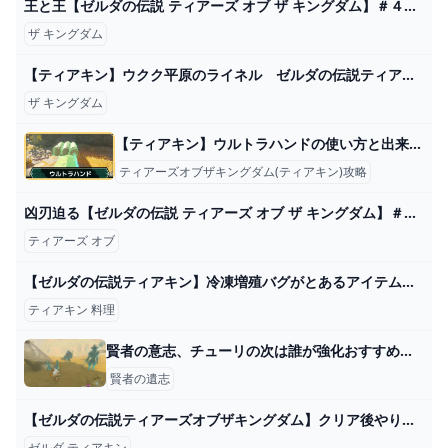
王と王【ゼルダの伝説 ティアーズ オブ ザ キングダム】＃４４ - YouTube
ザ キングダム
【ティアキン】ウクク平原のライネル ゼルダの伝説ティアーズオブ ザキングダム #ゼルダの伝説 #ティアキン #zelda #shorts - YouTube
ザ キングダム
【ティアキン】ウルトラハンドの使い方と出来ること【ゼルダの伝説ティアーズオブザキングダム】
ティアーズオブザキングダム(ティアキン)攻略
凶刃迫る【ゼルダの伝説 ティアーズ オブ ザ キングダム】＃５５ - YouTube
ティアーズ オブ
【ゼルダの伝説ティアキン】冷凍増殖バグがとあるアイテム集めで最高効率だった件。#ティアーズオブザキングダム #ゼルダの伝説 - YouTube
ティアキン 料理
賢者の意志、チューリの次は誰が強化おすすめ？？ - ゼルダの伝説まとめ速報｜ティアキン｜ブレワイ
賢者の遺志
【ゼルダの伝説ティアーズオブザキングダム】クリア後やり込み要素と2周目について【ティアキン】 ゲーム攻略サイト AlGest
ゼルダ ティアキン