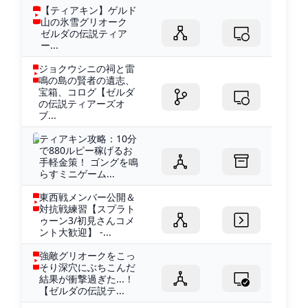
【ティアキン】ゲルド
山の氷雪グリオーク
ゼルダの伝説ティア
ー...
ジョクウシニの祠と雷
鳴の島の賢者の遺志、
宝箱、コログ【ゼルダ
の伝説ティアーズオ
ブ...
ティアキン攻略：10分
で880ルピー稼げるお
手軽金策！ ゴングを鳴
らすミニゲーム...
東西戦メンバー公開＆
対抗戦練習【スプラト
ゥーン3/初見さんコメ
ント大歓迎】 -...
強敵グリオークをこっ
そり深穴にぶちこんだ
結果が衝撃過ぎた...！
【ゼルダの伝説テ...