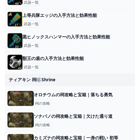
武器一覧
上等兵隊エッジの入手方法と効果性能
武器一覧
黒ヒノックスハンマーの入手方法と効果性能
武器一覧
獣王の盾の入手方法と効果性能
武器一覧
ティアキン 祠🎼shrine
オロチウムの祠攻略と宝箱｜落ちる勇気
祠の攻略
ソナパノの祠攻略と宝箱｜欠けた通り道
祠の攻略
カミズナの祠攻略と宝箱｜一身の戦い 初等