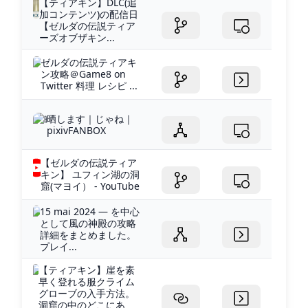
【ティアキン】DLC(追
加コンテンツ)の配信日
【ゼルダの伝説ティア
ーズオブザキン...
ゼルダの伝説ティアキ
ン攻略＠Game8 on
Twitter 料理 レシピ ...
晒します｜じゃね｜
pixivFANBOX
【ゼルダの伝説ティア
キン】 ユフィン湖の洞
窟(マヨイ） - YouTube
15 mai 2024 — を中心
として風の神殿の攻略
詳細をまとめました。
プレイ...
【ティアキン】崖を素
早く登れる服クライム
グローブの入手方法。
洞窟の中のどこにあ