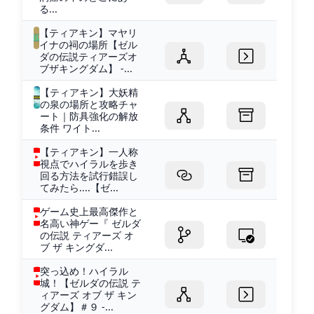
る...
【ティアキン】マヤリ
イナの祠の場所【ゼル
ダの伝説ティアーズオ
ブザキングダム】 -...
【ティアキン】大妖精
の泉の場所と攻略チャ
ート｜防具強化の解放
条件 ワイト...
【ティアキン】一人称
視点でハイラルを歩き
回る方法を試行錯誤し
てみたら....【ゼ...
ゲーム史上最高傑作と
名高い神ゲー『 ゼルダ
の伝説 ティアーズ オ
ブ ザ キングダ...
突っ込め！ハイラル
城！【ゼルダの伝説 テ
ィアーズ オブ ザ キン
グダム】＃９ -...