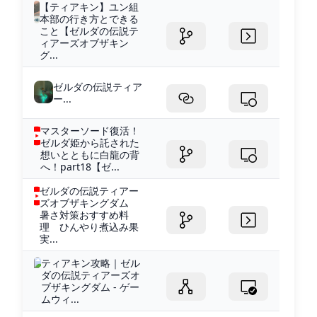
【ティアキン】ユン組
本部の行き方とできる
こと【ゼルダの伝説テ
ィアーズオブザキン
グ...
ゼルダの伝説ティア
ー...
マスターソード復活！
ゼルダ姫から託された
想いとともに白龍の背
へ！part18【ゼ...
ゼルダの伝説ティアー
ズオブザキングダム
暑さ対策おすすめ料
理 ひんやり煮込み果
実...
ティアキン攻略｜ゼル
ダの伝説ティアーズオ
ブザキングダム - ゲー
ムウィ...