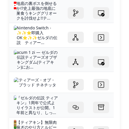
地底の裏ボスを倒せる
か!?史上最強の地底に
巣食うキンググリオー
クを討伐せよ!!テ...
Nintendo Switch -
✨✨⭐即購入
OK⭐✨✨ゼルダの伝
説 ティアー...
acum 1 zi — ゼルダの
伝説ティアーズオブザ
キングダム(ティアキ
ン)にお...
ティアーズ・オブ・
ブラッド チネチッタ
『ゼルダの伝説 ティア
キン』1周年で公式よ
りイラストが公開。1
年前と異なり、しっ...
【ティアキン】無限肉
稼ぎのやり方とルピー