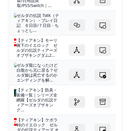
取/日用品買
取/PS5/Switch｜...
ゼルダの伝説 TotK（テ
ィアキン）・プレイ日
記 ６日目/７日目 - ち
ょっとし...
【ティアキン】モーリ
橋下のイエロック ゼ
ルダの伝説ティアーズ
オブザキングダム2...
ゼルダ龍になったけど
白龍から元に戻る？ゼ
ルダ姫は死亡するのか
エンディングを解...
【ティアキン】防具・
装備一覧｜シリーズ全
網羅【ゼルダの伝説テ
ィアーズオブザキン
グ...
【ティアキン】ケポラ
峠のイエロック ゼル
ダの伝説ティアーズ オ