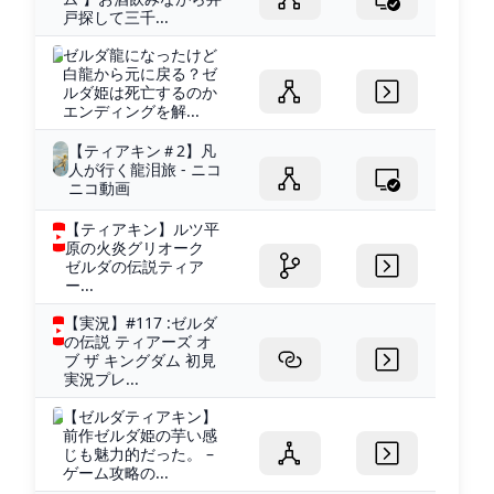
戸探して三千...
ゼルダ龍になったけど
白龍から元に戻る？ゼ
ルダ姫は死亡するのか
エンディングを解...
【ティアキン＃2】凡
人が行く龍泪旅 - ニコ
ニコ動画
【ティアキン】ルツ平
原の火炎グリオーク
ゼルダの伝説ティア
ー...
【実況】#117 :ゼルダ
の伝説 ティアーズ オ
ブ ザ キングダム 初見
実況プレ...
【ゼルダティアキン】
前作ゼルダ姫の芋い感
じも魅力的だった。 –
ゲーム攻略の...