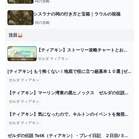
祠の攻略
シスラナの祠の行き方と宝箱｜ラウルの祝福
祠の攻略
注目🥁
【ティアキン】ストーリー攻略チャートとおすすめ順番【ゼルダの伝説ティアーズオブザキングダム】 - アルテマ
ゼルダ ティアキン
[ティアキン] もう怖くない！地底で役に立つ超基本１０選 [ゼルダの伝説 ティアーズ オブ ザ キングダム] - YouTube
ゼルダ ティアキン
【ティアキン】マーリン湾東の黒ヒノックス ゼルダの伝説ティアーズ オブ ザ キングダム #ゼルダの伝説 #ティアキン #zelda #shorts - YouTube
ゼルダ ティアキン
【ティアキン】気になったので、キルトンのイベントを無視してマヨイを狩ってみた【ドリカラ】【ゼルダの伝説ティアーズオブザキングダムTotK字幕実況バグ検証】 - YouTube
ゼルダ ティアキン
ゼルダの伝説 TotK（ティアキン）・プレイ日記 ２日目/３日目 - ちょっとしたゲーム日記：楽天ブログ