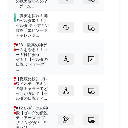
の威力変わるの？
– ゲーム...
「真実を探れ！噂
のゼルダ姫！！」
ゼルダ ティアキン
攻略「エピソード
チャレンジ...
#38 最高の神ゲ
ームをやる！！コ
ーガ様に会う
ぞ！！【ゼルダの
伝説 ティアーズ
...
【徹底比較】ブレ
ワイvsティアキン
の敵キャラってど
っちが強い？【ゼ
ルダの伝説ティ...
#12 いざ、水の神
殿【ゼルダの伝説
ティアーズ オブ
ザ キングダム│#
まうは...