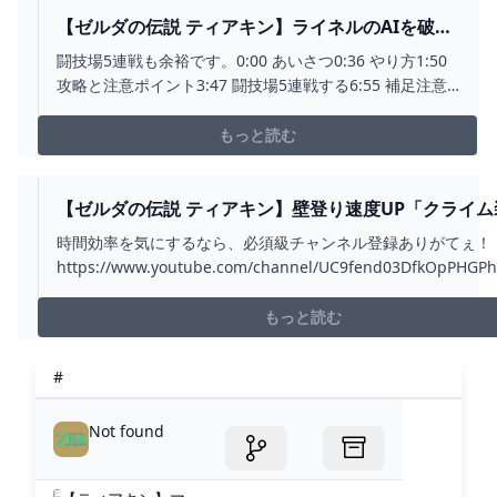
【ゼルダの伝説 ティアキン】ライネルのAIを破壊
する方法が発見されました。闘技場5連戦も余裕で
闘技場5連戦も余裕です。0:00 あいさつ0:36 やり方1:50
す。 バグ ティアーズオブザキングダム TOTK -
攻略と注意ポイント3:47 闘技場5連戦する6:55 補足注意
YOUTUBE
ポイント7:11 ブループリントする場所#ゼルダの伝説 #テ
ィアキン #totk
もっと読む
【ゼルダの伝説 ティアキン】壁登り速度UP「クライム
入手方法、性能紹介【ティアーズ オブ ザ キングダム】
時間効率を気にするなら、必須級チャンネル登録ありがてぇ
【ZELDA TEARS OF THE KINGDOM】 - YOUTUBE
https://www.youtube.com/channel/UC9fend03DfkOpPHGP
sub_confirmation=1Twitch ⇒
https://www.twitch.tv/pirochanbanzaiTwitte...
もっと読む
#
Not found