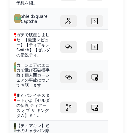
予想を紹...
ShieldSquare
Captcha
ガチで破産しまし
た…【最速レビュ
ー】【ティアキン
Switch】【ゼルダ
の伝説ティ...
カーシェアのエニ
カで飛び石破損事
故！個人間カーシ
ェアの事故につい
てお話します
またパンイチスタ
ートかよ【ゼルダ
の伝説 ティアー
ズ オブ ザ キング
ダム】＃１...
【ティアキン】迷
子のキャラバン隊