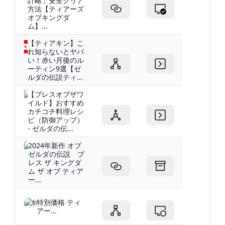
計略」安全クリア
方法【ティアーズ
オブキングダ
ム】...
【ティアキン】こ
れ知らないとヤバ
い！赤い月後のル
ーティン9選【ゼ
ルダの伝説ティ...
【ブレスオブザワ
イルド】おすすめ
カチコチ料理レシ
ピ（防御アップ）
- ゼルダの伝...
2024年新作 オブ
ゼルダの伝説 ブ
レス ザ キングダ
ム ザ オブ ティア
ー...
特別価格 ティ
アー...