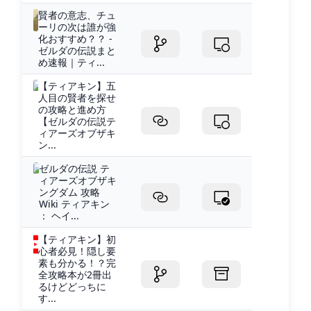
賢者の意志、チュ
ーリの次は誰が強
化おすすめ？？ -
ゼルダの伝説まと
め速報｜ティ...
【ティアキン】五
人目の賢者を探せ
の攻略と進め方
【ゼルダの伝説テ
ィアーズオブザキ
ン...
ゼルダの伝説 テ
ィアーズオブザキ
ングダム 攻略
Wiki ティアキン
： ヘイ...
【ティアキン】初
心者必見！隠し要
素も分かる！？完
全攻略本が2冊出
るけどどっちに
す...