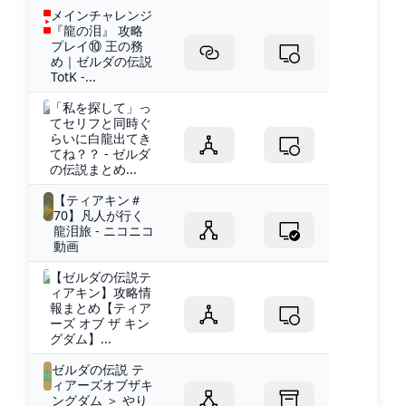
メインチャレンジ
『龍の泪』 攻略
プレイ⑩ 王の務
め｜ゼルダの伝説
TotK -...
「私を探して」っ
てセリフと同時ぐ
らいに白龍出てき
てね？？ - ゼルダ
の伝説まとめ...
【ティアキン＃
70】凡人が行く
龍泪旅 - ニコニコ
動画
【ゼルダの伝説テ
ィアキン】攻略情
報まとめ【ティア
ーズ オブ ザ キン
グダム】...
ゼルダの伝説 テ
ィアーズオブザキ
ングダム ＞ やり