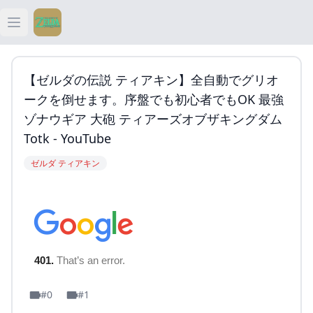
Open main menu
ティアキン
【ゼルダの伝説 ティアキン】全自動でグリオ
ティアキン 祠
ークを倒せます。序盤でも初心者でもOK 最強
ゾナウギア 大砲 ティアーズオブザキングダム
ティアキン 武器
Totk - YouTube
ゼルダ ティアキン
ティアキン 攻略
#0
#1