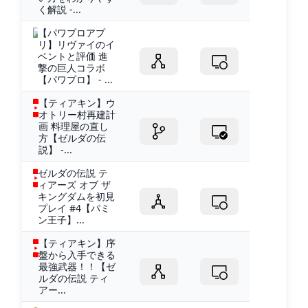
く解説 -...
【パワプロアプ
リ】リヴァイのイ
ベントと評価 進
撃の巨人コラボ
【パワプロ】 - ...
【ティアキン】ウ
オトリー村再建計
画 料理屋の直し
方【ゼルダの伝
説】 -...
ゼルダの伝説 テ
ィアーズ オブ ザ
キングダムを初見
プレイ #4【パミ
ン王子】...
【ティアキン】序
盤から入手できる
最強武器！！【ゼ
ルダの伝説 ティ
アー...