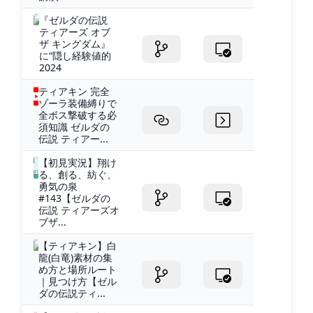
『ゼルダの伝説
ティアーズ オブ
ザ キングダム』
に“隠し経験値的
2024
ティアキン 完全
ゾーラ装備縛りで
全ボス撃破する必
須知識 ゼルダの
伝説 ティアー...
【初見実況】翔け
る、創る、紡ぐ、
勇気の泉
#143【ゼルダの
伝説 ティアーズオ
ブザ...
【ティアキン】白
龍(白竜)素材の集
め方と場所ルート
｜見つけ方【ゼル
ダの伝説ティ...