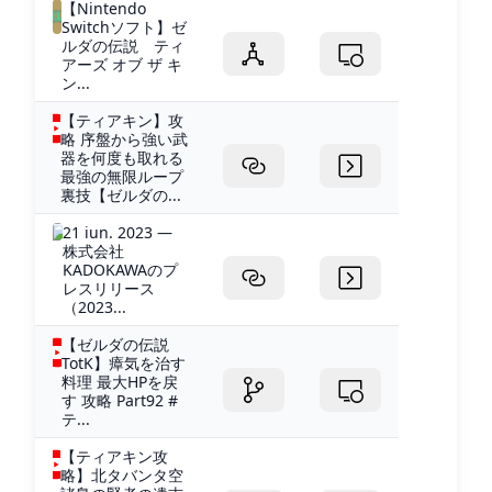
【Nintendo
Switchソフト】ゼ
ルダの伝説 ティ
アーズ オブ ザ キ
ン...
【ティアキン】攻
略 序盤から強い武
器を何度も取れる
最強の無限ループ
裏技【ゼルダの...
21 iun. 2023 —
株式会社
KADOKAWAのプ
レスリリース
（2023...
【ゼルダの伝説
TotK】瘴気を治す
料理 最大HPを戻
す 攻略 Part92 #
テ...
【ティアキン攻
略】北タバンタ空