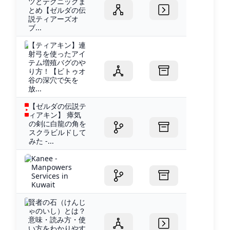
ツとテクニックま
とめ【ゼルダの伝
説ティアーズオ
ブ...
【ティアキン】連
射弓を使ったアイ
テム増殖バグのや
り方！【ビトゥオ
谷の深穴で矢を
放...
【ゼルダの伝説テ
ィアキン】 瘴気
の剣に白龍の角を
スクラビルドして
みた -...
Kanee -
Manpowers
Services in
Kuwait
賢者の石（けんじ
ゃのいし）とは？
意味・読み方・使
い方をわかりやす