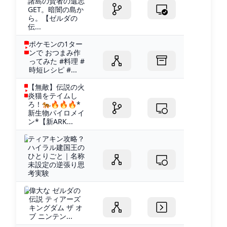
諸島の賢者の遺志
GET。暗闇の島か
ら。【ゼルダの
伝...
ポケモンの1ター
ンで おつまみ作
ってみた #料理 #
時短レシピ #...
【無敵】伝説の火
炎猫をテイムし
ろ！🐅🔥🔥🔥*
新生物パイロメイ
ン*【新ARK...
ティアキン攻略？
ハイラル建国王の
ひとりごと｜名称
未設定の逆張り思
考実験
偉大な ゼルダの
伝説 ティアーズ
キングダム ザ オ
ブ ニンテン...