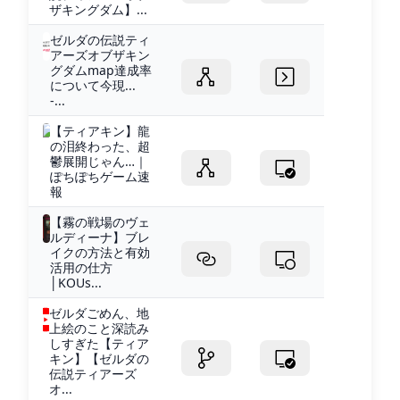
ザキングダム】...
ゼルダの伝説ティ
アーズオブザキン
グダムmap達成率
について今現...
-...
【ティアキン】龍
の泪終わった、超
鬱展開じゃん…｜
ぽちぽちゲーム速
報
【霧の戦場のヴェ
ルディーナ】ブレ
イクの方法と有効
活用の仕方
│KOUs...
ゼルダごめん、地
上絵のこと深読み
しすぎた【ティア
キン】【ゼルダの
伝説ティアーズ
オ...