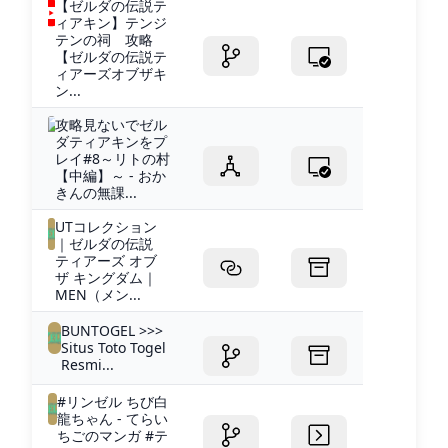
【ゼルダの伝説テ
ィアキン】テンジ
テンの祠 攻略
【ゼルダの伝説テ
ィアーズオブザキ
ン...
攻略見ないでゼル
ダティアキンをプ
レイ#8～リトの村
【中編】～ - おか
きんの無課...
UTコレクション
｜ゼルダの伝説
ティアーズ オブ
ザ キングダム｜
MEN（メン...
BUNTOGEL >>>
Situs Toto Togel
Resmi...
#リンゼル ちび白
龍ちゃん - てらい
ちごのマンガ #テ