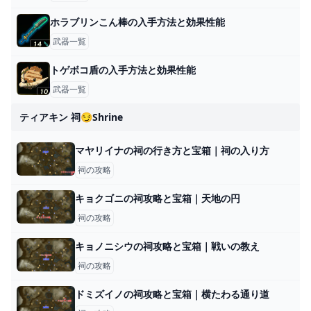
ホラブリンこん棒の入手方法と効果性能
武器一覧
トゲボコ盾の入手方法と効果性能
武器一覧
ティアキン 祠😏shrine
マヤリイナの祠の行き方と宝箱｜祠の入り方
祠の攻略
キョクゴニの祠攻略と宝箱｜天地の円
祠の攻略
キョノニシウの祠攻略と宝箱｜戦いの教え
祠の攻略
ドミズイノの祠攻略と宝箱｜横たわる通り道