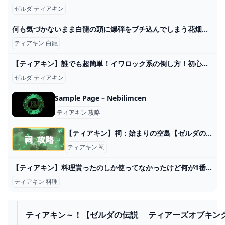
ゼルダ ティアキン
何も気づかないまま白龍の頭に爆弾をブチ込んでしまう花畑チャイカ【にじさんじ切り抜き/花畑チャイカ/ゼルダの伝説ティアーズオブザキングダム/TotK】 - YouTube
ティアキン 白龍
【ティアキン】誰でも超簡単！イワロック系の倒し方！初心者必見！【ゼルダの伝説】 - YouTube
ゼルダ ティアキン
Sample Page – Nebilimcen
ティアキン 攻略
【ティアキン】祠：始まりの空島【ゼルダの伝説ティアーズオブザキングダム】 - ゲームライン
ティアキン 祠
【ティアキン】料理貰ったのしか使ってなかったけど何が1番使い勝手いいんだろ？ : ゼルダの伝説 ティアーズ オブ ザ キングダム攻略まとめ速報
ティアキン 料理
ティアキン～！【ゼルダの伝説 ティアーズオブキング