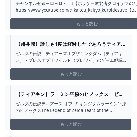
＃５ - YOUTUBE
チャンネル登録ヨロヨロ～！⇩【ホラゲー敗北者クロイデスの
https://www.youtube.com/@kaitou_kaityo_kuroidesu9
https://www.youtube.com/channel/UChDNjot5uhtFOUyh
ロイデスの実況部...
もっと読む
【超共感】誰しも1度は経験したであろうティアキ
ンあるある20連発【ゼルダの伝説ティアーズオブ
ゼルダの伝説 ティアーズオブザキングダム（ティアキ
ザキングダム】 - YOUTUBE
ン）・ブレスオブザワイルド（ブレワイ）のゲーム解説
や攻略・小ネタ・おもしろ動画等をゆっくり解説で紹介
しております。-----------------------------------00:00
もっと読む
OP00:20 途切れたレール01:05 扇風機の向きを間違える
01...
【ティアキン】ラーミン平原のヒノックス ゼル
ダの伝説ティアーズ オブ ザ キングダム #ゼルダの
ゼルダの伝説ティアーズ オブ ザ キングダムラーミン平原
伝説 #ティアキン #ZELDA - YOUTUBE
のヒノックスThe Legend of Zelda Tears of the
KingdomHinox of Ramin Plains젤다의 전설 티어 오브 더
킹덤라민 평원의 히녹스La Légende de Zelda Les
もっと読む
Larmes du R...