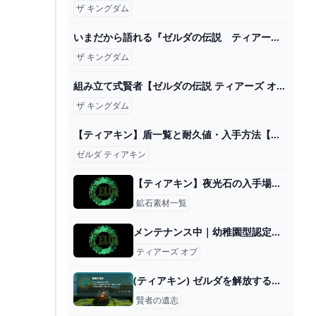
ザ キングダム
いまだから語れる『ゼルダの伝説 ティアーズ オブ ザ キングダム』開発者インタビュー。“遊び優先”を貫いて完成させた驚異の続編【ティアキン】 ゲーム・エンタメ最新情報のファミ通.com
ザ キングダム
組み立て式賢者【ゼルダの伝説 ティアーズ オブ ザ キングダム】＃７７ - YouTube
ザ キングダム
【ティアキン】盾一覧と耐久値・入手方法【ゼルダの伝説ティアーズオブザキングダム】 - ゲームウィズ
ゼルダ ティアキン
【ティアキン】夜光石の入手場所と集め方【ゼルダの伝説ティアーズオブザキングダム】
鉱石素材一覧
メンテナンス中｜幼稚園型認定こども園大福幼稚園
ティアーズ オブ
(ティアキン) ゼルダを解放する旅#141 賢者の遺志探し 【ゼルダの伝説ティーアズオブザキングダム 】 - ニコニコ動画
賢者の遺志