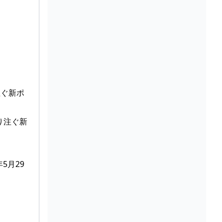
注ぐ新ポ
5月29