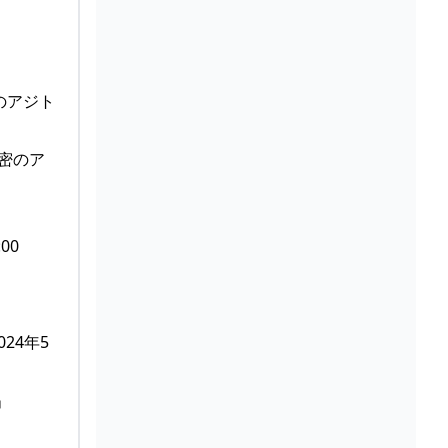
のアジト
00
24年5