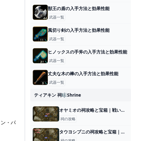
獣王の盾の入手方法と効果性能
武器一覧
風切り剣の入手方法と効果性能
武器一覧
ヒノックスの手斧の入手方法と効果性能
武器一覧
丈夫な木の棒の入手方法と効果性能
武器一覧
ティアキン 祠🎼shrine
オヤミオの祠攻略と宝箱｜戦いの教え 投げの極意
祠の攻略
ョン・パ
タウヨシプニの祠攻略と宝箱｜進むか戻るか
祠の攻略