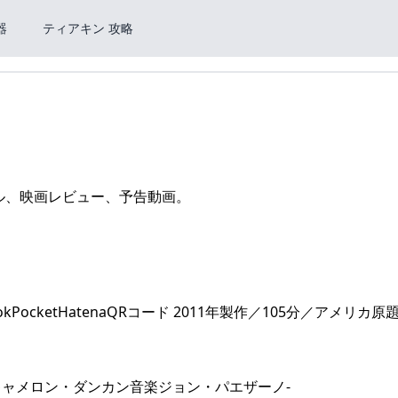
器
ティアキン 攻略
m
ル、映画レビュー、予告動画。
ocketHatenaQRコード 2011年製作／105分／アメリカ原
ャメロン・ダンカン音楽ジョン・パエザーノ-