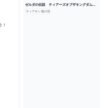
ゼルダの伝説 ティアーズオブザキングダム【攻略】メインチャレンジ 「龍の泪」そしてマスターソードを入手 - YouTube
ティアキン 龍の泪
う！