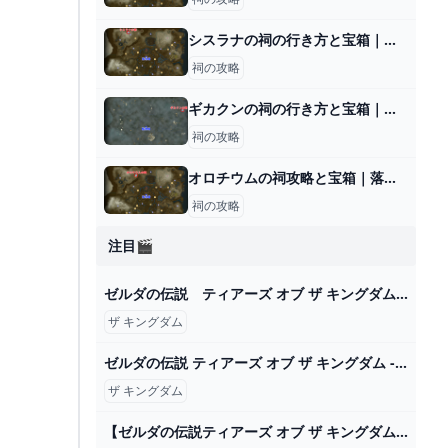
シスラナの祠の行き方と宝箱｜ラウルの祝福
祠の攻略
ギカクンの祠の行き方と宝箱｜球体ギミックの解説
祠の攻略
オロチウムの祠攻略と宝箱｜落ちる勇気
祠の攻略
注目🎬
ゼルダの伝説 ティアーズ オブ ザ キングダム / The Legend of Zelda: Tears of the Kingdom Official Trailer #3 BGM - YouTube
ザ キングダム
ゼルダの伝説 ティアーズ オブ ザ キングダム - Wikipedia
ザ キングダム
【ゼルダの伝説ティアーズ オブ ザ キングダム】#9 世界はどうなっている？旅を楽しもう！ティアキン完全初見プレイ【 #新人VTuber /夜野あと】 - YouTube