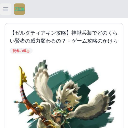
Open main menu
ティアキン
【ゼルダティアキン攻略】神獣兵装でどのくら
ティアキン 祠
い賢者の威力変わるの？ – ゲーム攻略のかけら
賢者の遺志
ティアキン 武器
ティアキン 攻略