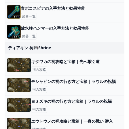
青ボコスピアの入手方法と効果性能
武器一覧
放水柱ハンマーの入手方法と効果性能
武器一覧
ティアキン 祠🎮shrine
キタワカの祠攻略と宝箱｜先へ繋ぐ道
祠の攻略
モシャピンの祠の行き方と宝箱｜ラウルの祝福
祠の攻略
ヨミズキの祠の行き方と宝箱｜ラウルの祝福
祠の攻略
エウトウメの祠攻略と宝箱｜一身の戦い 潜入