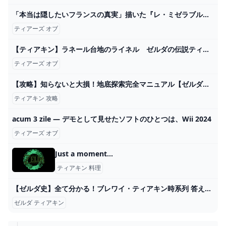
「本当は隠したいフランスの真実」描いた『レ・ミゼラブル』製作陣の新作がスゴい！『ティアーズ・オブ・ブラッド』＆『バティモン5 望まれざる者』 映画 BANGER!!!（バンガー） 映画愛、爆発!!!
ティアーズ オブ
【ティアキン】ラネール台地のライネル ゼルダの伝説ティアーズオブ ザキングダム #ゼルダの伝説 #ティアキン #zelda - YouTube
ティアーズ オブ
【攻略】知らないと大損！地底探索完全マニュアル【ゼルダの伝説ティアーズオブザキングダム/ティアキン】【ゆっくり解説】 - YouTube
ティアキン 攻略
acum 3 zile — デモとして見せたソフトのひとつは、Wii 2024
ティアーズ オブ
Just a moment...
ティアキン 料理
【ゼルダ史】全て分かる！ブレワイ・ティアキン時系列 答え合わせ【ゼルダの伝説ティアーズオブザキングダム考察】 - YouTube
ゼルダ ティアキン