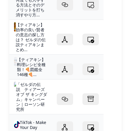
る方法とそのデ
メリットを打ち
消すやり方...
【ティアキン】
効率の良い賢者
の意志の探し方
は？ ゼルダの伝
説ティアキンま
とめ...
【ティアキン】
料理レシピ全種
類！🍕図鑑全
146種🍕...
「ゼルダの伝
説 ティアーズ
オブ ザ キングダ
ム」キャンペー
ン｜ローソン研
究所
TikTok - Make
Your Day