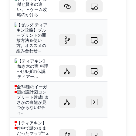
傑と賢者の違
い。 – ゲーム攻
略のかけら
【ゼルダ ティア
キン攻略】ブル
ープリントの開
放方法＆使い
方。オススメの
組み合わせ...
【ティアキン】
焼き木の実 料理
- ゼルダの伝説
ティアー...
全34種のイーガ
団の設計図コン
プリート達成!!ま
さかの白龍が見
つからない!?テ
ィ...
【ティアキン】
作中で謎のまま
だったマップ“12