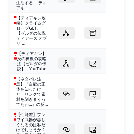
生活する！ ティ
アキ...
【ティアキン攻
略】クライムグ
ローブGET。
【ゼルダの伝説
ティアーズ オブ
ザ ...
【ティアキン】
炎の神殿の攻略
法【ゼルダの伝
説】 - YouTube
【ネタバレ注
意】『白龍の正
体を知ったけ
ど、リンクで素
材を剝ぎまくっ
てたわ…』の反...
【性能差】ブレ
ワイ武器が恋し
くなるのは私だ
けでしょうか？