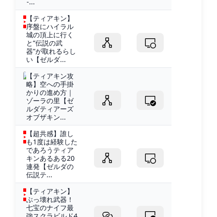
-...
【ティアキン】
序盤にハイラル
城の頂上に行く
と”伝説の武
器”が取れるらし
い【ゼルダ...
【ティアキン攻
略】空への手掛
かりの進め方｜
ゾーラの里【ゼ
ルダティアーズ
オブザキン...
【超共感】誰し
も1度は経験した
であろうティア
キンあるある20
連発【ゼルダの
伝説テ...
【ティアキン】
ぶっ壊れ武器！
七宝のナイフ最
強スクラビルド4