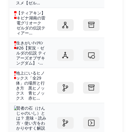
スメ【ゼル...
【ティアキン】
キビナ湖南の雷
電グリオーク
ゼルダの伝説テ
ィアー...
生きがいﾃｨｱｷﾝ
#26【実況・ゼ
ルダの伝説 ティ
アーズオブザキ
ングダム】 -...
地上にいるヒノ
ックス「全29
体」の場所と行
き方 黒ヒノッ
クス 青ヒノッ
クス 赤ヒ...
賢者の石（けん
じゃのいし）と
は？ 意味・読み
方・使い方をわ
かりやすく解説