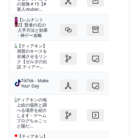
の冒険＃15【#
新人vtuber...
【レムナント
2】賢者の石の
入手方法と効果
- 神ゲー攻略
【ティアキン】
洞窟のキースを
全滅させるリン
ク【ゼルダの伝
説 ティアー...
TikTok - Make
Your Day
ティアキンの地
上絵の場所と調
べる場所を紹介
します - ゲーム
ブログちゅこっ
と陽だ...
【ティアキン】