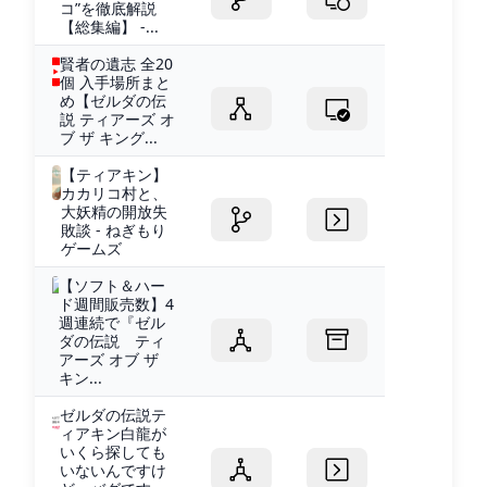
コ”を徹底解説
【総集編】 -...
賢者の遺志 全20
個 入手場所まと
め【ゼルダの伝
説 ティアーズ オ
ブ ザ キング...
【ティアキン】
カカリコ村と、
大妖精の開放失
敗談 - ねぎもり
ゲームズ
【ソフト＆ハー
ド週間販売数】4
週連続で『ゼル
ダの伝説 ティ
アーズ オブ ザ
キン...
ゼルダの伝説テ
ィアキン白龍が
いくら探しても
いないんですけ