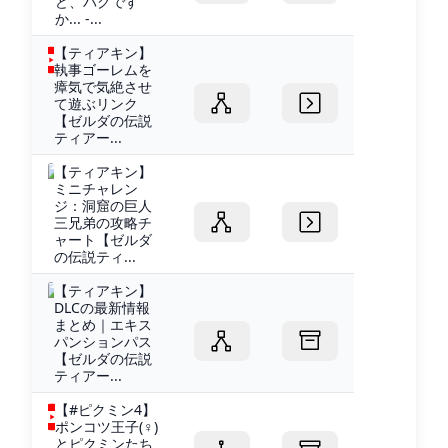
ど、バグです
か... -...
【ティアキン】
執事ゴーレムを
瘴気で気絶させ
て遊ぶリンク
【ゼルダの伝説
ティアー...
【ティアキン】
ミニチャレン
ジ：洞窟の巨人
三兄弟の攻略チ
ャート【ゼルダ
の伝説ティ...
【ティアキン】
DLCの最新情報
まとめ｜エキス
パンションパス
【ゼルダの伝説
ティアー...
【#ピクミン4】
ポンコツ王子(♀)
とピクミンたち