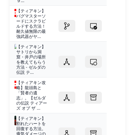
９...
【ティアキン】
バグマスターソ
ードにスクラビ
ルドする方法！
耐久値無限の最
強武器がヤ...
【ティアキン】
サトリから洞
窟・井戸の場所
を教えてもらう
方法 - ゼルダの
伝説 テ...
【ティアキン攻
略】龍頭島と
「賢者の遺
志」。【ゼルダ
の伝説 ティアー
ズ オブ ザ ...
【ティアキン】
割れたハートを
回復する方法。
瘴気ダメージの