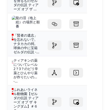
を滑るものゼル
ダの伝説 ティア
ーズ オブ ザ ...
龍の泪（地上
絵）の場所と順
番
「賢者の遺志」
を忘れないで。
ナタカカの祠。
球体の中に宝箱
ゼルダの伝説 -...
ティアキンの薬
についてレベル
2？3？のピリ辛
薬とひんやり薬
が作りたいの...
-...
ふれあいライネ
ル動物園【ゼル
ダの伝説 ティア
ーズ オブ ザ キ
ングダム】＃６