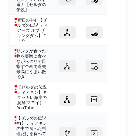
選！【ゼルダの
伝説】...
異変の中心【ゼ
ルダの伝説 ティ
アーズ オブ ザ
キングダム】＃
１９ -...
リンクが食べた
物を実際に食べ
ながらクリア目
指す企画で過去
最高にうまい飯
でき...
【ゼルダの伝説
ティアキン】キ
タッカレ海岸の
洞窟(マヨイ） -
YouTube
【ゼルダの伝説
#1】ティアキン
の中で食べた料
理だけを食べて