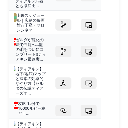
ティアキン武器
とも徹底比...
上映スケジュー
ル｜広島の映画
館八丁座・サロ
ンシネマ
ゼルダが龍化の
法で白龍へ…龍
の泪をついにコ
ンプリート!!ティ
アキン最速実...
【ティアキン】
地下(地底)マップ
と探索の効率的
なやり方【ゼル
ダの伝説ティア
ーズオ...
攻略 15分で
10000ルピー稼
ぐ！...
【ティアキン】