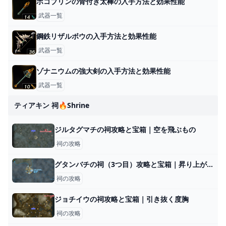
ボコブリンの骨付き太棒の入手方法と効果性能
武器一覧
鋼鉄リザルボウの入手方法と効果性能
武器一覧
ゾナニウムの強大剣の入手方法と効果性能
武器一覧
ティアキン 祠🔥shrine
ジルタグマチの祠攻略と宝箱｜空を飛ぶもの
祠の攻略
グタンバチの祠（3つ目）攻略と宝箱｜昇り上がる力
祠の攻略
ジョチイウの祠攻略と宝箱｜引き抜く度胸
祠の攻略