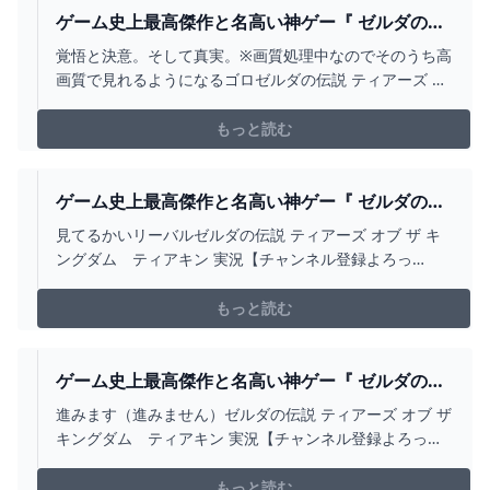
ゲーム史上最高傑作と名高い神ゲー『 ゼルダの伝
説 ティアーズ オブ ザ キングダム 』#16 -
覚悟と決意。そして真実。※画質処理中なのでそのうち高
YOUTUBE
画質で見れるようになるゴロゼルダの伝説 ティアーズ オ
ブ ザ キングダム ティアキン 実況【チャンネル登録よろ
っぷ】 http://goo.gl/zcqUED【ツイッター】
もっと読む
http://twitter.com/kiyo_saiore【インスタグラム】
http...
ゲーム史上最高傑作と名高い神ゲー『 ゼルダの伝
説 ティアーズ オブ ザ キングダム 』#6 -
見てるかいリーバルゼルダの伝説 ティアーズ オブ ザ キ
YOUTUBE
ングダム ティアキン 実況【チャンネル登録よろっ
ぷ】 http://goo.gl/zcqUED【ツイッター】
http://twitter.com/kiyo_saiore【インスタグラム】
もっと読む
http://www.instagram.com/kiyo_yuus...
ゲーム史上最高傑作と名高い神ゲー『 ゼルダの伝
説 ティアーズ オブ ザ キングダム 』#7 -
進みます（進みません）ゼルダの伝説 ティアーズ オブ ザ
YOUTUBE
キングダム ティアキン 実況【チャンネル登録よろっ
ぷ】 http://goo.gl/zcqUED【ツイッター】
http://twitter.com/kiyo_saiore【インスタグラム】
もっと読む