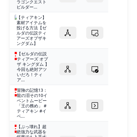
ラゴンクエスト
ビルダー...
【ティアキン】
素材アイテムを
投げる方法【ゼ
ルダの伝説ティ
アーズオブザキ
ングダム】
【ゼルダの伝説
ティアーズ オブ
ザ キングダム 】
今回も絶対アツ
いだろ！ティ
ア...
冒険の記憶13：
龍の泪その10イ
ベントムービー
「王の務め」 #
ティアキン #イ
ベ...
【ぶっ壊れ】超
絶強力な武器を
何度でも入手す