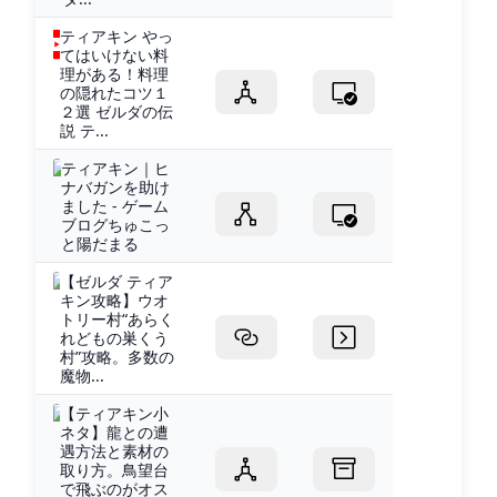
ティアキン やっ
てはいけない料
理がある！料理
の隠れたコツ１
２選 ゼルダの伝
説 テ...
ティアキン｜ヒ
ナバガンを助け
ました - ゲーム
ブログちゅこっ
と陽だまる
【ゼルダ ティア
キン攻略】ウオ
トリー村“あらく
れどもの巣くう
村”攻略。多数の
魔物...
【ティアキン小
ネタ】龍との遭
遇方法と素材の
取り方。鳥望台
で飛ぶのがオス