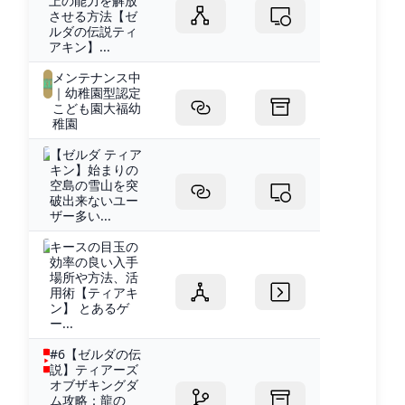
上の能力を解放
させる方法【ゼ
ルダの伝説ティ
アキン】...
メンテナンス中
｜幼稚園型認定
こども園大福幼
稚園
【ゼルダ ティア
キン】始まりの
空島の雪山を突
破出来ないユー
ザー多い...
キースの目玉の
効率の良い入手
場所や方法、活
用術【ティアキ
ン】 とあるゲ
ー...
#6【ゼルダの伝
説】ティアーズ
オブザキングダ
ム攻略：龍の