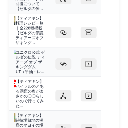
回復について
【ゼルダの伝...
【ティアキン】
料理レシピ一覧
｜全228種掲載
【ゼルダの伝説
ティアーズオブ
ザキング...
ユニクロ公式 ゼ
ルダの伝説 ティ
アーズ オブ ザ
キングダム
UT（半袖・レ...
【ティアキン】
ハイラルのとあ
る洞窟の奥がま
さかの〇〇らし
いので行ってみ
た...
【ティアキン】
闘技場跡地の洞
窟のマヨイの場