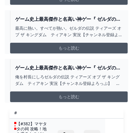
http://www.instagram.com/kiyo_yu...
ゲーム史上最高傑作と名高い神ゲー『 ゼルダの伝
説 ティアーズ オブ ザ キングダム 』#15 -
最高に熱い。すべてが熱い。ゼルダの伝説 ティアーズ オ
YOUTUBE
ブ ザ キングダム ティアキン 実況【チャンネル登録よろ
っぷ】 http://goo.gl/zcqUED【ツイッター】
http://twitter.com/kiyo_saiore【インスタグラム】
もっと読む
http://www.instagram.com/kiyo_...
ゲーム史上最高傑作と名高い神ゲー『 ゼルダの伝
説 ティアーズ オブ ザ キングダム 』#11 -
俺を村長にしろゼルダの伝説 ティアーズ オブ ザ キング
YOUTUBE
ダム ティアキン 実況【チャンネル登録よろっぷ】
http://goo.gl/zcqUED【ツイッター】
http://twitter.com/kiyo_saiore【インスタグラム】
もっと読む
http://www.instagram.com/kiyo_yuusya...
#
【#382】マヤタ
タの祠 攻略！地