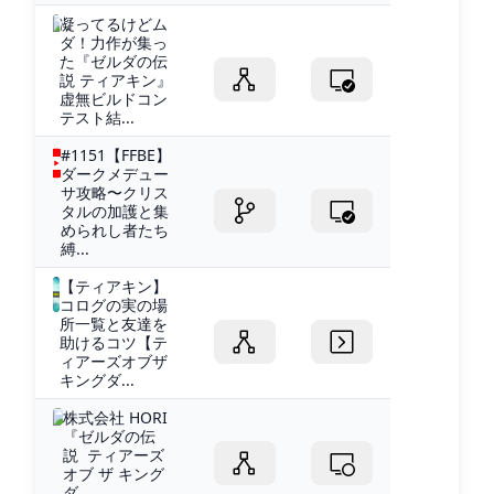
凝ってるけどム
ダ！力作が集っ
た『ゼルダの伝
説 ティアキン』
虚無ビルドコン
テスト結...
#1151【FFBE】
ダークメデュー
サ攻略〜クリス
タルの加護と集
められし者たち
縛...
【ティアキン】
コログの実の場
所一覧と友達を
助けるコツ【テ
ィアーズオブザ
キングダ...
株式会社 HORI
『ゼルダの伝
説 ティアーズ
オブ ザ キング
ダ...