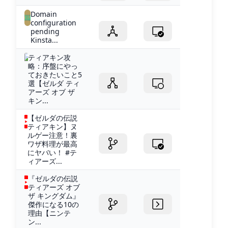
Domain
configuration
pending
Kinsta...
ティアキン攻
略：序盤にやっ
ておきたいこと5
選【ゼルダ ティ
アーズ オブ ザ
キン...
【ゼルダの伝説
ティアキン】ヌ
ルゲー注意！裏
ワザ料理が最高
にヤバい！ #テ
ィアーズ...
『ゼルダの伝説
ティアーズ オブ
ザ キングダム』
傑作になる10の
理由【ニンテ
ン...