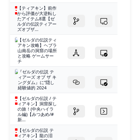
【ティアキン】前作
から評価が大逆転し
たアイテム8選【ゼ
ルダの伝説ティアー
ズオブザ...
【ゼルダの伝説ティ
アキン攻略】ヘブラ
山南岳の洞窟の場所
と攻略 ゲームサー
チ
『ゼルダの伝説 テ
ィアーズ オブ ザ キ
ングダム』に“隠し
経験値的 2024
【ゼルダの伝説 / テ
ィアキン】洞窟探し
の旅！(中央ハイラ
ル編)【みつあめ/#
新...
【ゼルダの伝説 テ
ィアキン】龍の泪