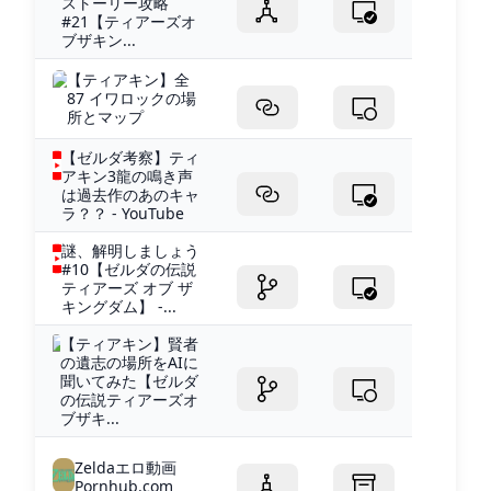
ストーリー攻略
#21【ティアーズオ
ブザキン...
【ティアキン】全
87 イワロックの場
所とマップ
【ゼルダ考察】ティ
アキン3龍の鳴き声
は過去作のあのキャ
ラ？？ - YouTube
謎、解明しましょう
#10【ゼルダの伝説
ティアーズ オブ ザ
キングダム】 -...
【ティアキン】賢者
の遺志の場所をAIに
聞いてみた【ゼルダ
の伝説ティアーズオ
ブザキ...
Zeldaエロ動画
Pornhub.com