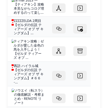
28 mai 2023 —
【ティアキン】攻略
本見ながらコログ埋
めするのって楽し...
ZZZZZELDA 2周目
【ゼルダの伝説 テ
ィアーズ オブ ザ キ
ングダム】...
ティアキン攻略：ゼ
ルダが愛した金色の
馬を入手しよう！
【ゼルダ ティアー
ズ オブ ...
再訪 ハイラル城
【ゼルダの伝説 テ
ィアーズ オブ ザ キ
ングダム】＃６６
-...
ソウエイ（転スラ）
の徹底解説・考察ま
とめ - RENOTE リ
ノート