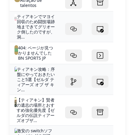
Atração de
talentos
ティアキンでマヨイ
回収のため闘技場跡
地まできてグリオー
ク倒したのですが、
洞...
404: ページが見つ
かりませんでした
BN SPORTS JP
ティアキン攻略：序
盤にやっておきたい
こと5選【ゼルダ テ
ィアーズ オブ ザ キ
ン...
【ティアキン】賢者
の遺志の場所とおす
すめ強化優先度【ゼ
ルダの伝説ティアー
ズオブザ...
激安の switchソフ