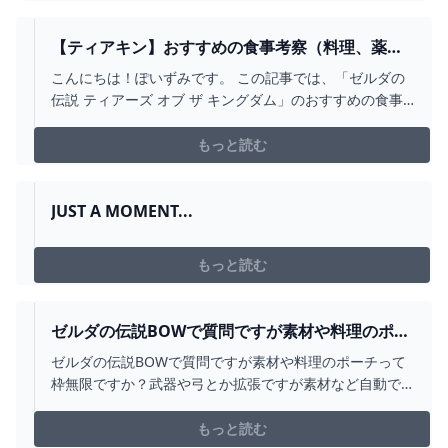
【ティアキン】おすすめの食事考察（料理、薬）
｜ ぽいずみのアトリエ
こんにちは！ぽいずみです。 この記事では、「ゼルダの
伝説 ティアーズ オブ ザ キングダム」のおすすめの食事
について考察します。 料理 料理はHP回復効果がメインの
食事。 肉、果物、キノコ、野菜、草、魚介類、といった
もっと読む
材料 …
JUST A MOMENT...
もっと読む
ゼルダの伝説BOWで質問ですが素材や料理のポー
チって枠無限です... - YAHOO!知恵袋
ゼルダの伝説BOWで質問ですが素材や料理のポーチって
枠無限ですか？武器や弓とか拡張ですが素材など自動で
拡張されてますがどれくらいまで拡張されるのでしょう
か？ 素材や料理ポーチは上限60枠です。武器など...
もっと読む