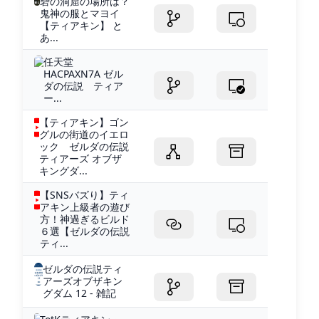
砦の洞窟の場所は？
鬼神の服とマヨイ
【ティアキン】 と
あ...
任天堂
HACPAXN7A ゼル
ダの伝説 ティア
ー...
【ティアキン】ゴン
グルの街道のイエロ
ック ゼルダの伝説
ティアーズ オブザ
キングダ...
【SNSバズり】ティ
アキン上級者の遊び
方！神過ぎるビルド
６選【ゼルダの伝説
ティ...
ゼルダの伝説ティ
アーズオブザキン
グダム 12 - 雑記