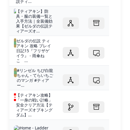
説ティ...
【ティアキン】防
具・服の装備一覧と
入手方法｜全装備効
果【ゼルダの伝説テ
ィアーズオ...
ゼルダの伝説 ティ
アキン 攻略 プレイ
日記15『フリザゲ
イラ』 - 雨傘ね
こ ...
#リンゼル ちび白龍
ちゃん - てらいちご
のマンガ #ティア
ー...
【ティアキン攻略】
「一身の戦い計略」
安全クリア方法【テ
ィアーズオブキング
ダム】...
Home - Ladder