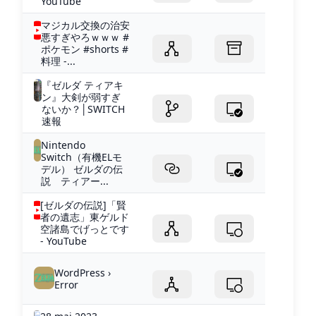
YouTube
マジカル交換の治安
悪すぎやろｗｗｗ #
ポケモン #shorts #
料理 -...
『ゼルダ ティアキ
ン』大剣が弱すぎ
ないか？│SWITCH
速報
Nintendo
Switch（有機ELモ
デル） ゼルダの伝
説 ティアー...
[ゼルダの伝説]「賢
者の遺志」東ゲルド
空諸島でげっとです
- YouTube
WordPress ›
Error