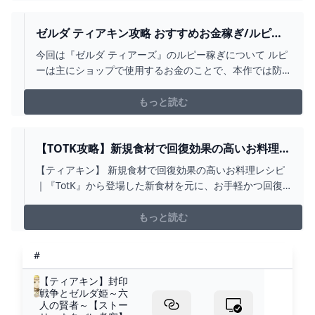
ゼルダ ティアキン攻略 おすすめお金稼ぎ/ルピー
稼ぎ【ゼルダの伝説 ティアーズオブザキングダ
今回は『ゼルダ ティアーズ』のルピー稼ぎについて ルピ
ム】
ーは主にショップで使用するお金のことで、本作では防
具購入などで多くのルピーが必要になります。 そこで今
回は、『ゼルダの伝説 ティアーズ オブ ザ キングダム』
もっと読む
のおすす …
【TOTK攻略】新規食材で回復効果の高いお料理レ
シピ｜『ゼルダの伝説 ティアーズ オブ ザ キン
【ティアキン】 新規食材で回復効果の高いお料理レシピ
グダム』ハイラル調査隊 – NINTENDO DREAM
｜『TotK』から登場した新食材を元に、お手軽かつ回復
WEB
効果の高い料理をご紹介！ハイラルの旅のお供として、
この便利な効率レシピ集をぜひお役立てください｜『ゼ
もっと読む
ルダの伝説 ティアーズ オブ ザ キングダム』
#
【ティアキン】封印
戦争とゼルダ姫～六
人の賢者～【ストー