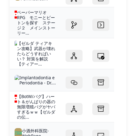
ペーパーマリオ
RPG モニーとピー
トンを探す ステー
ジ２ メインストー
リー...
【ゼルダ ティアキ
ン攻略】武器が壊れ
たらどうすればい
い？ 対策を解説
【ティアー...
Implantodontia e
Periodontia - Dr....
【BotW/バグ】ハー
ト＆がんばりの器の
無限増殖バグがヤバ
すぎるｗｗ【ゼルダ
の伝...
小酒外科医院-
WebPage