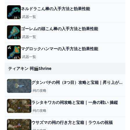
ネルドラこん棒の入手方法と効果性能
武器一覧
ゴーレムの頭こん棒の入手方法と効果性能
武器一覧
マグロックハンマーの入手方法と効果性能
武器一覧
ティアキン 祠🎬shrine
グタンバチの祠（3つ目）攻略と宝箱｜昇り上がる力
祠の攻略
ラシタキワカの祠攻略と宝箱｜一身の戦い 操縦
祠の攻略
ウサズマの祠の行き方と宝箱｜ラウルの祝福