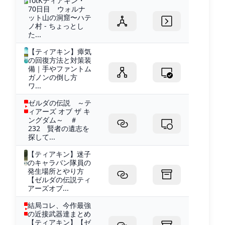
TotKティアキン・
70日目 ウォルナ
ット山の洞窟〜ハテ
ノ村 - ちょっとし
た...
【ティアキン】瘴気
の回復方法と対策装
備｜手やファントム
ガノンの倒し方
ワ...
ゼルダの伝説 ～テ
ィアーズ オブ ザ キ
ングダム～ ＃
232 賢者の遺志を
探して...
【ティアキン】迷子
のキャラバン隊員の
発生場所とやり方
【ゼルダの伝説ティ
アーズオブ...
結局コレ、今作最強
の近接武器達まとめ
【ティアキン】【ゼ