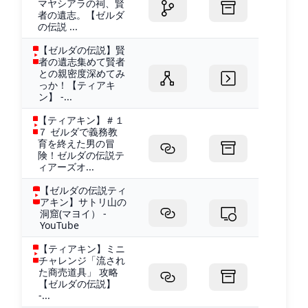
マヤシアラの祠、賢
者の遺志。【ゼルダ
の伝説 ...
【ゼルダの伝説】賢
者の遺志集めて賢者
との親密度深めてみ
っか！【ティアキ
ン】 -...
【ティアキン】＃１
７ ゼルダで義務教
育を終えた男の冒
険！ゼルダの伝説テ
ィアーズオ...
【ゼルダの伝説ティ
アキン】サトリ山の
洞窟(マヨイ） -
YouTube
【ティアキン】ミニ
チャレンジ「流され
た商売道具」 攻略
【ゼルダの伝説】
-...