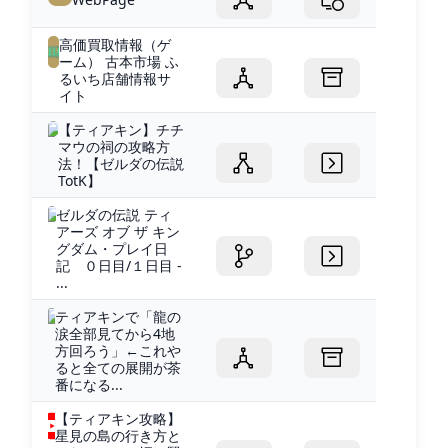
高価買取情報（ゲ
ーム） 古本市場 ふ
るいち店舗情報サ
イト
【ティアキン】チチ
マウの祠の攻略方
法！【ゼルダの伝説
TotK】
ゼルダの伝説 ティ
アーズ オブ ザ キン
グダム・プレイ日
記 ０日目/１日目 -
...
ティアキンで「龍の
涙全部見てから4地
方回ろう」←これや
ると全ての展開が茶
番になる...
【ティアキン攻略】
星見の島の行き方と