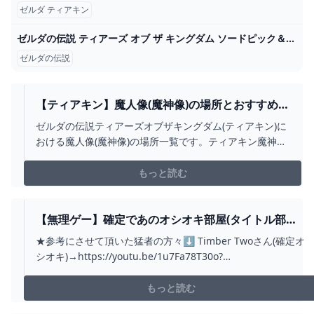
ゼルダ ティアキン
ゼルダの伝説 ティアーズ オブ ザ キングダム ソードピック＆グミ｜発売日：2023年5月15日｜バンダイ キャンディ公式サイト
ゼルダの伝説
【ティアキン】魔人像(魔神像)の場所とおすすめ交
換アイテム【ゼルダの伝説ティアーズオブザキン
ゼルダの伝説ティアーズオブザキングダム(ティアキン)に
グダム】 - ゲームウィズ
おける魔人像(魔神像)の場所一覧です。ティアキン魔神像
のおすすめ交換アイテムや解放条件についてまとめてい
ます。
もっと読む
【無理ゲー】確定であのオシオキ部屋(タイトル部屋)
に行ける方法があるらしいのでやってみた(VER1.0.0)
★参考にさせて頂いた猛者の方々⬇ Timber Twoさん(確定オ
【ティアキン TOTK】裏技 バグ 検証 ゆっくり実況
シオキ)→https://youtu.be/1u7Fa78T30o?
GLITCH - YOUTUBE
si=JshX1xVjpXWjfqPQいかぼうずさん(cogスキッ
プ)→https://x.com/Ikaboze/status/1794646186202485171?
もっと読む
t=coQ...