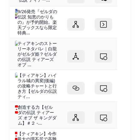
9/26発売『ゼルダの
伝説 知恵のかりも
の』が予約開始。楽
天ブックスなら限定
特典...
ティアキンのストー
リーネタバレ｜白龍
がゼルダ姫？ゼルダ
の伝説 ティアーズ
オブ ...
【ティアキン】ハイ
ラル城の異変(後編)
の攻略チャートと行
き方【ゼルダの伝説
ティ...
創造する力【ゼル
ダの伝説 ティアー
ズ オブ ザ キングダ
ム】＃２ -...
【ティアキン】今作
最大の理不尽で高難