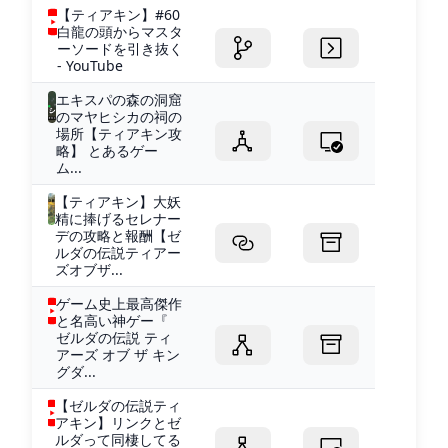
【ティアキン】#60
白龍の頭からマスタ
ーソードを引き抜く
- YouTube
エキスパの森の洞窟
のマヤヒシカの祠の
場所【ティアキン攻
略】 とあるゲー
ム...
【ティアキン】大妖
精に捧げるセレナー
デの攻略と報酬【ゼ
ルダの伝説ティアー
ズオブザ...
ゲーム史上最高傑作
と名高い神ゲー『
ゼルダの伝説 ティ
アーズ オブ ザ キン
グダ...
【ゼルダの伝説ティ
アキン】リンクとゼ
ルダって同棲してる