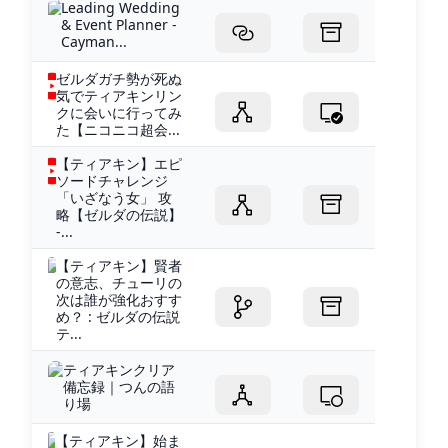
Leading Wedding
& Event Planner -
Cayman...
ゼルダガチ勢が死ぬ
気でティアキンリン
クに会いに行ってみ
た【ニコニコ超会...
【ティアキン】エピ
ソードチャレンジ
「いざなう女」 攻
略【ゼルダの伝説】
-...
【ティアキン】賢者
の意志、チューリの
次は誰が強化おすす
め？ : ゼルダの伝説
テ...
ティアキンクリア
備忘録｜つんの語
り場
【ティアキン】始ま