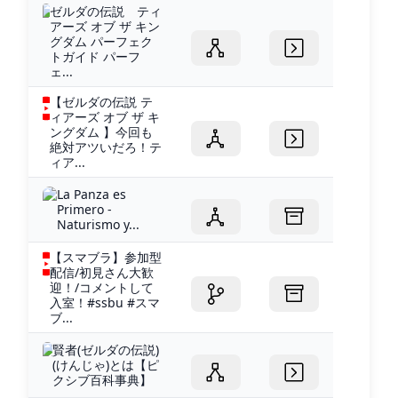
ゼルダの伝説 ティ
アーズ オブ ザ キン
グダム パーフェク
トガイド パーフ
ェ...
【ゼルダの伝説 テ
ィアーズ オブ ザ キ
ングダム 】今回も
絶対アツいだろ！テ
ィア...
La Panza es
Primero -
Naturismo y...
【スマブラ】参加型
配信/初見さん大歓
迎！/コメントして
入室！#ssbu #スマ
ブ...
賢者(ゼルダの伝説)
(けんじゃ)とは【ピ
クシブ百科事典】