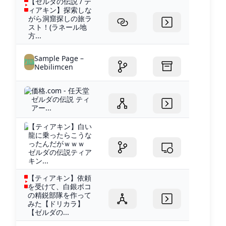
【ゼルダの伝説 / テ
ィアキン】探索しな
がら洞窟探しの旅ラ
スト！(ラネール地
方...
Sample Page –
Nebilimcen
価格.com - 任天堂
ゼルダの伝説 ティ
アー...
【ティアキン】白い
龍に乗ったらこうな
ったんだがｗｗｗ
ゼルダの伝説ティア
キン...
【ティアキン】依頼
を受けて、白銀ボコ
の精鋭部隊を作って
みた【ドリカラ】
【ゼルダの...