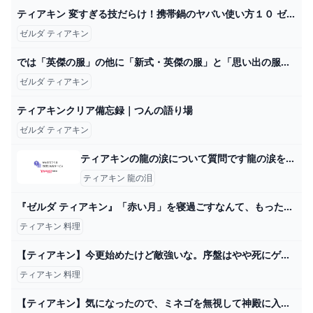
ティアキン 変すぎる技だらけ！携帯鍋のヤバい使い方１０ ゼルダの伝説 ティアーズ オブ ザ キングダム - YouTube
ゼルダ ティアキン
では「英傑の服」の他に「新式・英傑の服」と「思い出の服」が登場する。13 mai 2024 — ゼルダの伝説ティアーズオブザキングダム(ティアキン/TotK)の防具一覧を掲載しています。各防具の装備効果や 2024
ゼルダ ティアキン
ティアキンクリア備忘録｜つんの語り場
ゼルダ ティアキン
ティアキンの龍の涙について質問です龍の涙を巡る順番って適当でも問題あ... - Yahoo!知恵袋
ティアキン 龍の泪
『ゼルダ ティアキン』「赤い月」を寝過ごすなんて、もったいない！ 実は料理が“大成功”になるボーナスタイム 9枚目の写真・画像 インサイド
ティアキン 料理
【ティアキン】今更始めたけど敵強いな。序盤はやや死にゲー。 – ゲーム攻略のかけら
ティアキン 料理
【ティアキン】気になったので、ミネゴを無視して神殿に入ったりしてみた【ドリカラ】【ゼルダの伝説ティアーズオブザキングダムTotK字幕実況バグ検証】 - YouTube