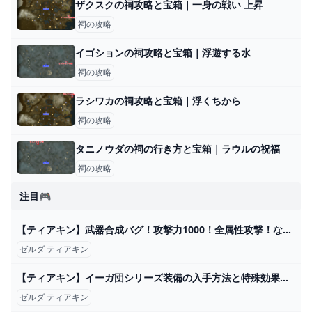
ザクスクの祠攻略と宝箱｜一身の戦い 上昇
祠の攻略
イゴションの祠攻略と宝箱｜浮遊する水
祠の攻略
ラシワカの祠攻略と宝箱｜浮くちから
祠の攻略
タニノウダの祠の行き方と宝箱｜ラウルの祝福
祠の攻略
注目🎮
【ティアキン】武器合成バグ！攻撃力1000！全属性攻撃！なんでもありのバグがヤバすぎるｗ【ゼルダの伝説ティアーズオブザキングダム】 - YouTube
ゼルダ ティアキン
【ティアキン】イーガ団シリーズ装備の入手方法と特殊効果｜土遁の術【ゼルダの伝説ティアーズオブザキングダム】 - アルテマ
ゼルダ ティアキン