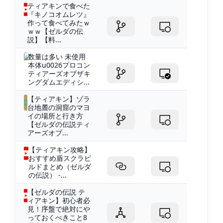
ティアキンで食べた
『キノコオムレツ』
作って食べてみたｗ
ｗｗ【ゼルダの伝
説】【料...
数量は多い 未使用
本体u0026プロコン
ティアーズオブザキ
ングダムエディシ...
【ティアキン】ゾラ
台地麓の洞窟のマヨ
イの場所と行き方
【ゼルダの伝説ティ
アーズオブ...
【ティアキン攻略】
おすすめ盾スクラビ
ルドまとめ（ゼルダ
の伝説） -...
【ゼルダの伝説 テ
ィアキン】初心者必
見！序盤で絶対にや
っておくべきこと8