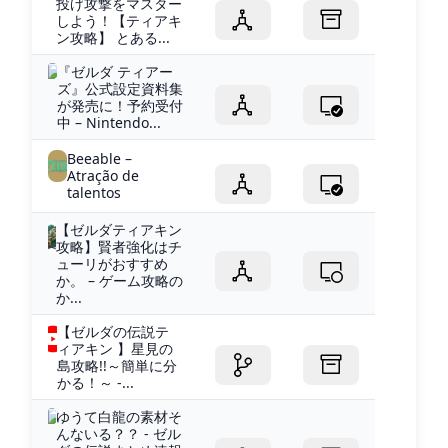
投げ攻撃をマスター
しよう！【ティアキ
ン攻略】 とある...
『ゼルダ ティアー
ズ』公式設定資料集
が発売に！予約受付
中 – Nintendo...
Beeable –
Atração de
talentos
【ゼルダティアキン
攻略】賢者強化はチ
ューリがおすすめ
か。 – ゲーム攻略の
か...
【ゼルダの伝説テ
ィアキン 】星見の
島攻略!!～簡単に分
かる！～ -...
ゆうて白龍の素材そ
んないる？？ - ゼル