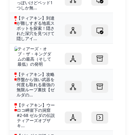
っぽいけどベッド1
つしか無...
【ティアキン】到達
が難しすぎる地底ス
ポットを探索！隠さ
れた深穴を見つけて
隠しアイ...
ティアーズ・オ
ブ・ザ・キングダ
ムの最高（そして
最低）の発明
【ティアキン】攻略
序盤から強い武器を
何度も取れる最強の
無限ループ裏技【ゼ
ルダの...
【ティアキン】ウー
ロコ岬崖下の洞窟
#2-68 ゼルダの伝説
ティアーズオブザ
キ...