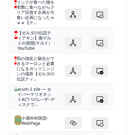
リンクが食べた物を
実際に食べながらク
リア目指す企画が大
食い企画になったｗ
ｗｗ【テ...
【ゼルダの伝説テ
ィアキン】南ゲル
ドの洞窟(マヨイ） -
YouTube
馬の強化と蘇生がで
きるマーロンと必要
になるガッツニンジ
ンの場所【ゼルダの
伝説ティ...
acum 2 zile — セ
イバーマリオネッ
トACT-1のレ−ザ−デ
ィスクで...
小酒外科医院-
WebPage