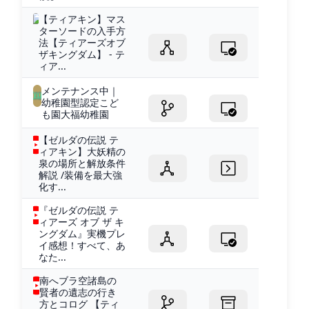
【ティアキン】マス
ターソードの入手方
法【ティアーズオブ
ザキングダム】 - テ
ィア...
メンテナンス中｜
幼稚園型認定こど
も園大福幼稚園
【ゼルダの伝説 テ
ィアキン】大妖精の
泉の場所と解放条件
解説 /装備を最大強
化す...
『ゼルダの伝説 テ
ィアーズ オブ ザ キ
ングダム』実機プレ
イ感想！すべて、あ
なた...
南へブラ空諸島の
賢者の遺志の行き
方とコログ 【ティ