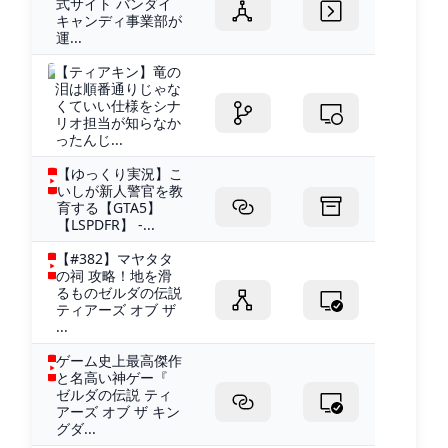
式サイト バンダイ
キャンディ事業部が
運...
【ティアキン】竜の
泪は順番通りじゃな
くていい仕様をシナ
リオ担当が知らなか
ったんじ...
【ゆっくり実況】こ
いしが新人警官を教
育する【GTA5】
【LSPDFR】 -...
【#382】マヤタタ
の祠 攻略！地を滑
るものゼルダの伝説
ティアーズ オブ ザ
...
ゲーム史上最高傑作
と名高い神ゲー『
ゼルダの伝説 ティ
アーズ オブ ザ キン
グダ...