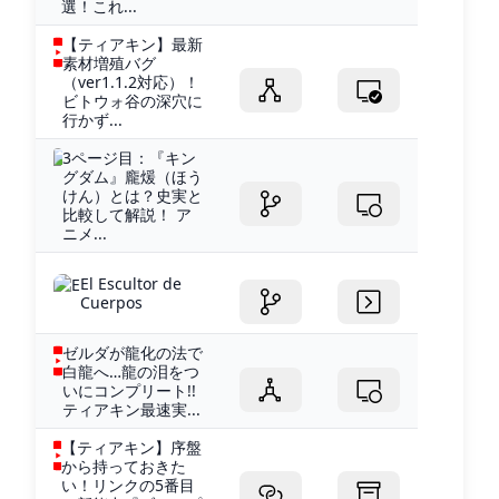
選！これ...
【ティアキン】最新
素材増殖バグ
（ver1.1.2対応）！
ビトウォ谷の深穴に
行かず...
3ページ目：『キン
グダム』龐煖（ほう
けん）とは？史実と
比較して解説！ ア
ニメ...
El Escultor de
Cuerpos
ゼルダが龍化の法で
白龍へ…龍の泪をつ
いにコンプリート!!
ティアキン最速実...
【ティアキン】序盤
から持っておきた
い！リンクの5番目