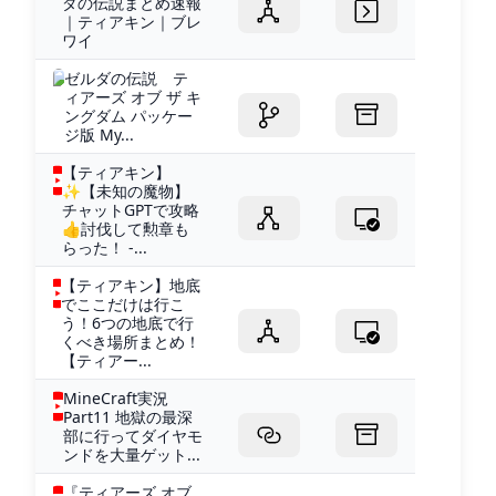
ダの伝説まとめ速報
｜ティアキン｜ブレ
ワイ
ゼルダの伝説 テ
ィアーズ オブ ザ キ
ングダム パッケー
ジ版 My...
【ティアキン】
✨【未知の魔物】
チャットGPTで攻略
👍討伐して勲章も
らった！ -...
【ティアキン】地底
でここだけは行こ
う！6つの地底で行
くべき場所まとめ！
【ティアー...
MineCraft実況
Part11 地獄の最深
部に行ってダイヤモ
ンドを大量ゲット...
『ティアーズ オブ