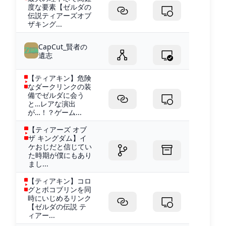
度な要素【ゼルダの
伝説ティアーズオブ
ザキング...
CapCut_賢者の
遺志
【ティアキン】危険
なダークリンクの装
備でゼルダに会う
と…レアな演出
が…！？ゲーム...
【ティアーズ オブ
ザ キングダム】イ
ケおじだと信じてい
た時期が僕にもあり
まし...
【ティアキン】コロ
グとボコブリンを同
時にいじめるリンク
【ゼルダの伝説 テ
ィアー...