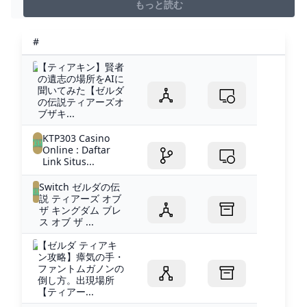
もっと読む
#
【ティアキン】賢者
の遺志の場所をAIに
聞いてみた【ゼルダ
の伝説ティアーズオ
ブザキ...
KTP303 Casino
Online : Daftar
Link Situs...
Switch ゼルダの伝
説 ティアーズ オブ
ザ キングダム ブレ
ス オブ ザ ...
【ゼルダ ティアキ
ン攻略】瘴気の手・
ファントムガノンの
倒し方。出現場所
【ティアー...