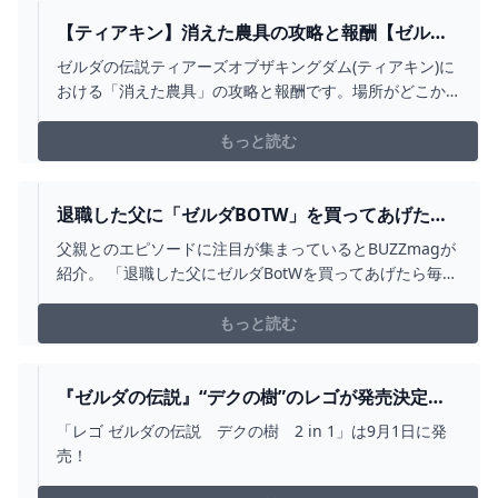
【ティアキン】消えた農具の攻略と報酬【ゼルダ
の伝説ティアーズオブザキングダム】 - ゲームウ
ゼルダの伝説ティアーズオブザキングダム(ティアキン)に
ィズ
おける「消えた農具」の攻略と報酬です。場所がどこか
や条件についても掲載。ティアキン「消えた農具」を攻
略する際の参考にどうぞ。
もっと読む
退職した父に「ゼルダBOTW」を買ってあげた
ら、数ヶ月後の父に大反響「優秀な人だったんだ
父親とのエピソードに注目が集まっているとBUZZmagが
ろう」「素晴らしい親孝行だわ」 - いまトピライ
紹介。 「退職した父にゼルダBotWを買ってあげたら毎日
フ
5時間遊び、数ヶ月経って昨日ついにガノンを倒したそう
です。 すごく時間がかかったとの事。 やる事がなくなっ
もっと読む
てしまったらしいので、ティ...
『ゼルダの伝説』“デクの樹”のレゴが発売決定！
ミニフィギュアも付属し、『時のオカリナ』
「レゴ ゼルダの伝説 デクの樹 2 in 1」は9月1日に発
『BOTW』それぞれのバージョンで組み立て可能
売！
GAME*SPARK - 国内・海外ゲーム情報サイト