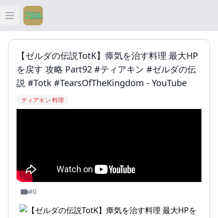
Open main menu
ティアキン
【ゼルダの伝説TotK】瘴気を治す料理 最大HP
ティアキン 祠
を戻す 攻略 Part92 #ティアキン #ゼルダの伝
説 #totk #TearsOfTheKingdom - YouTube
ティアキン 武器
ティアキン 料理
ティアキン 攻略
#0