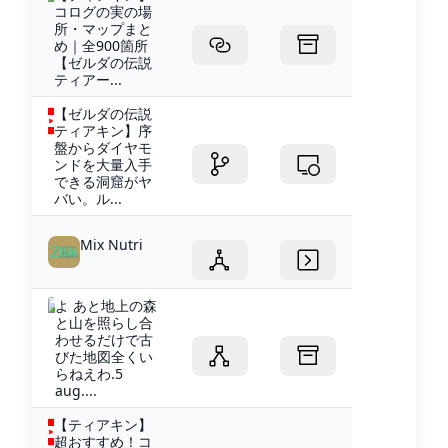
コログの実の場
所・マップまと
め｜全900箇所
【ゼルダの伝説
ティアー...
【ゼルダの伝説
ティアキン】序
盤からダイヤモ
ンドを大量入手
できる洞窟がヤ
バい。ル...
Mix Nutri
よ あと地上の森
と山を照らし合
わせるだけで古
びた地図全くい
らねえわ.5
aug....
【ティアキン】
超おすすめ！コ