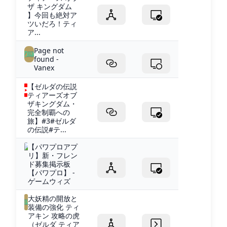
ザ キングダム
】今回も絶対ア
ツいだろ！ティ
ア...
Page not
found -
Vanex
【ゼルダの伝説
ティアーズオブ
ザキングダム・
完全制覇への
旅】#3#ゼルダ
の伝説#テ...
【パワプロアプ
リ】新・フレン
ド募集掲示板
【パワプロ】 -
ゲームウィズ
大妖精の開放と
装備の強化 ティ
アキン 攻略の虎
（ゼルダ ティア