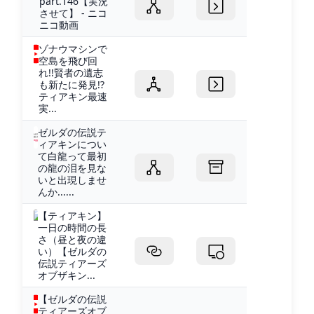
part.146【実況
させて】 - ニコ
ニコ動画
ゾナウマシンで
空島を飛び回
れ!!賢者の遺志
も新たに発見!?
ティアキン最速
実...
ゼルダの伝説テ
ィアキンについ
て白龍って最初
の龍の泪を見な
いと出現しませ
んか......
【ティアキン】
一日の時間の長
さ（昼と夜の違
い）【ゼルダの
伝説ティアーズ
オブザキン...
【ゼルダの伝説
ティアーズオブ