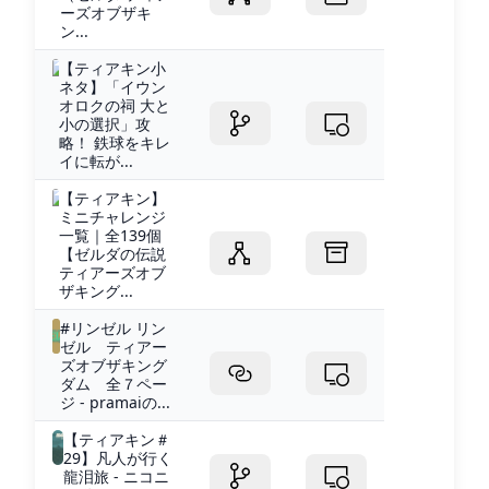
ーズオブザキ
ン...
【ティアキン小
ネタ】「イウン
オロクの祠 大と
小の選択」攻
略！ 鉄球をキレ
イに転が...
【ティアキン】
ミニチャレンジ
一覧｜全139個
【ゼルダの伝説
ティアーズオブ
ザキング...
#リンゼル リン
ゼル ティアー
ズオブザキング
ダム 全７ペー
ジ - pramaiの...
【ティアキン＃
29】凡人が行く
龍泪旅 - ニコニ