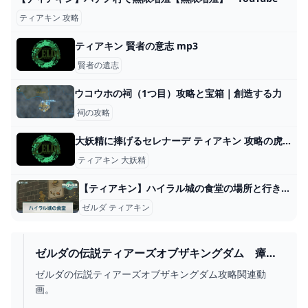
ティアキン 攻略
ティアキン 賢者の意志 mp3
賢者の遺志
ウコウホの祠（1つ目）攻略と宝箱｜創造する力
祠の攻略
大妖精に捧げるセレナーデ ティアキン 攻略の虎（ゼルダ ティアーズオブザキングダム）
ティアキン 大妖精
【ティアキン】ハイラル城の食堂の場所と行き方【ゼルダの伝説ティアーズオブザキングダム】 - 神ゲー攻略
ゼルダ ティアキン
ゼルダの伝説ティアーズオブザキングダム 瘴気
対策料理の作り方 マヨケ焼き山菜 ＃３８６
ゼルダの伝説ティアーズオブザキングダム攻略関連動
【ティアキン】 - YOUTUBE
画。