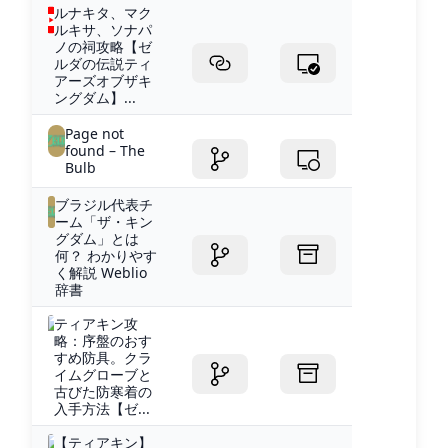
ルナキタ、マク
ルキサ、ソナパ
ノの祠攻略【ゼ
ルダの伝説ティ
アーズオブザキ
ングダム】...
Page not
found – The
Bulb
ブラジル代表チ
ーム「ザ・キン
グダム」とは
何？ わかりやす
く解説 Weblio
辞書
ティアキン攻
略：序盤のおす
すめ防具。クラ
イムグローブと
古びた防寒着の
入手方法【ゼ...
【ティアキン】