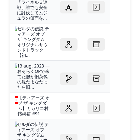
「ライネル５連
戦」誰でも安全
に討伐してムジ
ュラの仮面を...
ゼルダの伝説 テ
ィアーズ オブ
ザ キングダム
オリジナルサウ
ンドトラック
【初...
13 aug. 2023 —
おそらくOPで来
てた服が旧英傑
の服だよなだっ
たら旧...
【ティアーズ オ
ブ ザ キングダ
ム】カカリコ村
懐郷篇 #91 -...
ゼルダの伝説 テ
ィアーズ オブ
ザ キングダム