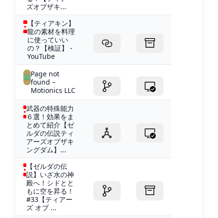
ズオブザキ...
【ティアキン】
龍の素材を料理
に使っていい
の？【検証】 -
YouTube
Page not
found –
Motionics LLC
武器の特殊能力
６選！効果をま
とめて紹介【ゼ
ルダの伝説ティ
アーズオブザキ
ングダム】...
【ゼルダの伝
説】いざ水の神
殿へ！シドとと
もに空を昇る！
#33【ティアー
ズ オブ ...