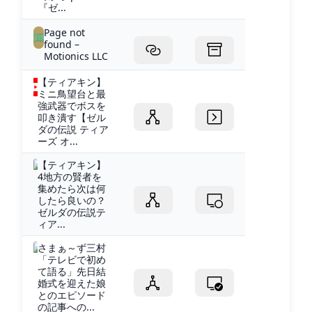
『ゼ...
Page not
found –
Motionics LLC
【ティアキン】
ミニ鳥望台と最
強武器でボスを
叩き潰す【ゼル
ダの伝説 ティア
ーズ オ...
【ティアキン】
4地方の賢者を
集めたら次は何
したら良いの？
ゼルダの伝説テ
ィア...
さまぁ～ず三村
「テレビで初め
て語る」先日結
婚式を迎えた娘
とのエピソード
の記事への...