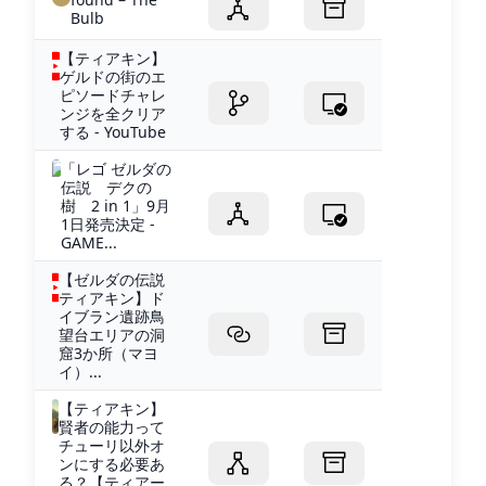
Bulb
【ティアキン】
ゲルドの街のエ
ピソードチャレ
ンジを全クリア
する - YouTube
「レゴ ゼルダの
伝説 デクの
樹 2 in 1」9月
1日発売決定 -
GAME...
【ゼルダの伝説
ティアキン】ド
イブラン遺跡鳥
望台エリアの洞
窟3か所（マヨ
イ）...
【ティアキン】
賢者の能力って
チューリ以外オ
ンにする必要あ
る？【ティアー