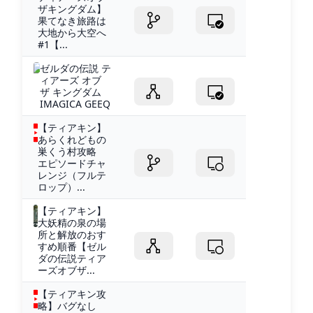
ザキングダム】
果てなき旅路は
大地から大空へ
#1【...
ゼルダの伝説 テ
ィアーズ オブ
ザ キングダム
IMAGICA GEEQ
【ティアキン】
あらくれどもの
巣くう村攻略
エピソードチャ
レンジ（フルテ
ロップ）...
【ティアキン】
大妖精の泉の場
所と解放のおす
すめ順番【ゼル
ダの伝説ティア
ーズオブザ...
【ティアキン攻
略】バグなし