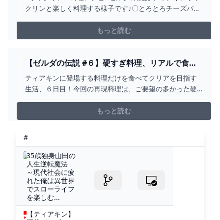
YOUTUBE
クリンと楽しく料理する様子です♪〇とろとろチーズパ
ン・タバンタ小麦×１・岩塩×１・ハテノチーズ×１ぴこり
んプロフィール・年齢 ？？？・身長 10.0cm・体重
もっと読む
11.0g・特徴 とてもやわらかい♪・口癖 ぴこっ♪
【ゼルダの伝説 #６】硬すぎ料理、リアルで食べ
ます！ ティアキングルメ旅！【ティアキン】【ゆ
ティアキンに登場する料理だけを食べてクリアを目指す
っくり実況】 - YOUTUBE
生活、６日目！今回の再現料理は、ご要望の多かった硬
すぎ料理！ほぼ石なんですけど、これ食べられるの！？
博士のツイッター：https://twitter.com/siu_lab 下
もっと読む
記のサイト様より音楽をお借りしています。 フリー
BGM・音楽素材MusMus ht...
#
35歳独身山田の
人生逆転魔法
～現代社会に疲
れた俺は異世界
でスローライフ
を楽しむ...
【ティアキン】