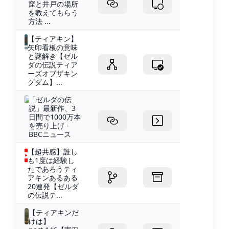
窟と井戸の場所
を教えてもらう
方法 ...
【ティアキン】
矢印看板の意味
と謎解き【ゼル
ダの伝説ティア
ーズオブザキン
グダム】...
「ゼルダの伝
説」最新作、3
日間で1000万本
を売り上げ -
BBCニュース
【超共感】誰し
も1度は経験し
たであろうティ
アキンあるある
20連発【ゼルダ
の伝説テ...
【ティアキンだ
けは】