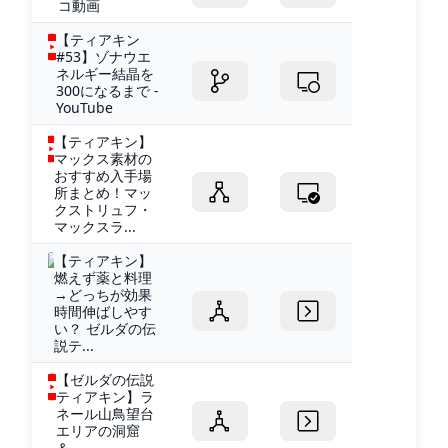
コ動画
【ティアキン
#53】ゾナウエ
ネルギー結晶を
300になるまで -
YouTube
【ティアキン】
マックス素材の
おすすめ入手場
所まとめ！マッ
クストリュフ・
マックスラ...
【ティアキン】
燃えず薬と料理
→どっちが効果
時間伸ばしやす
い？ ゼルダの伝
説テ...
【ゼルダの伝説
ティアキン】ラ
ネール山鳥望台
エリアの洞窟
＆...