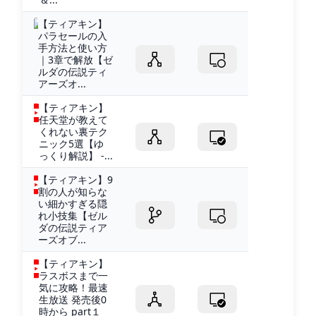
【ティアキン】
パラセールの入
手方法と使い方
｜3章で解放【ゼ
ルダの伝説ティ
アーズオ...
【ティアキン】
任天堂が教えて
くれない裏テク
ニック5選【ゆ
っくり解説】 -...
【ティアキン】9
割の人が知らな
い細かすぎる隠
れ小技集【ゼル
ダの伝説ティア
ーズオブ...
【ティアキン】
ラスボスまで一
気に攻略！最速
生放送 発売後0
時から part１