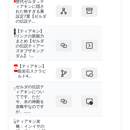
歴代ゼルダ→テ
ィアキンに隠さ
れた怖すぎる裏
設定7選【ゼルダ
の伝説テ...
【ティアキン】
リンクの新能力
まとめ【ゼルダ
の伝説ティアー
ズオブザキング
ダム】 -...
【ティアキン】
龍岩石スクラビ
ルド4...
ゼルダの伝説テ
ィアキンについ
てです。ただ
今、水の神殿を
攻略中なのです
が、......
ティアキン攻
略：インイサの