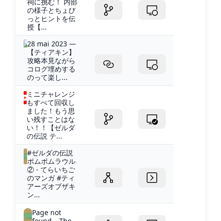
祠に挑む！ 内部
の様子とちょび
っとヒントを伝
授【...
28 mai 2023 —
【ティアキン】
攻略本見ながら
コログ埋めする
のって楽し...
ミニチャレンジ
もすべて回収し
ました！もう思
い残すことはな
い！！【ゼルダ
の伝説 テ...
#ゼルダの伝説
ポムポムラウル
② - てらいちご
のマンガ #ティ
アーズオブザキ
ン...
Page not
found – The