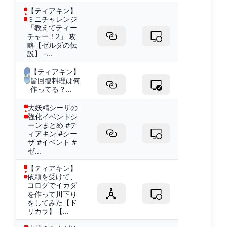
【ティアキン】
ミニチャレンジ
「教えてティー
チャー！2」 攻
略【ゼルダの伝
説】 -...
【ティアキン】
皆回復料理は何
作ってる？...
大妖精シーザの
強化イベントシ
ーンまとめ #テ
ィアキン #シー
ザ #イベント #
ゼ...
【ティアキン】
依頼を受けて、
コログでイカダ
を作って川下り
をしてみた【ド
リカラ】【...