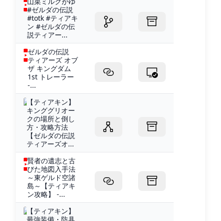
山菜ミルクがゆ
#ゼルダの伝説
#totk #ティアキ
ン #ゼルダの伝
説ティアー...
ゼルダの伝説
ティアーズ オブ
ザ キングダム
1st トレーラー
-...
【ティアキン】
キンググリオー
クの場所と倒し
方・攻略方法
【ゼルダの伝説
ティアーズオ...
賢者の遺志と古
びた地図入手法
～東ゲルド空諸
島～【ティアキ
ン攻略】 -...
【ティアキン】
最強装備・防具