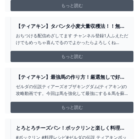
もっと読む
【ティアキン】タバンタ小麦大量収穫法！！無限
に小麦料理を作れるね #SHORTS #ゼルダの伝説 #
おちつける配信めざしてます チャンネル登録1人ふえただ
ゼルダの伝説ティアーズオブザキングダム -
けでもめっちゃ喜んでるのでよかったらよろしくね
YOUTUBE
Twitter: https://twitter.com/chanmoe_ch#ティアキン #
ティアーズオブザキングダム #ゼルダの伝説ティアーズオ
もっと読む
ブザキングダム #ゼルダの伝説 #ウルトラハンド
【ティアキン】最強馬の作り方！厳選無しで好き
な馬を最強化！馬の復活/蘇生方法も紹介！マーロ
ゼルダの伝説ティアーズオブザキングダム(ティアキン)の
ンの出現場所！【ゼルダの伝説ティアーズオブザ
攻略動画です。今回は馬を強化して最強にする＆馬を蘇
キングダム】 - YOUTUBE
生/復活させる方法を紹介させていただきました！馬の厳
選や捕まえ方調べた人も多いと思いますが！これでもう
もっと読む
解決！自分の好きな種類と見た目の馬の能力を最強にで
きます！マーロン様は料理好きということで結構めんど
くさいで...
とろとろチーズパン！ボックリンと楽しく料理
♪【ゼルダの伝説 ティアキン】#SHORTS -
#ボックリン #料理レシピ#ゼルダの伝説 ティアキンボッ