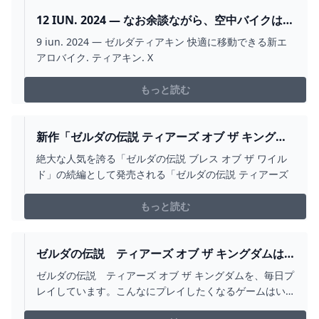
12 IUN. 2024 — なお余談ながら、空中バイクは国
内プレイヤーから「エアロバイク」と呼ばれるこ
9 iun. 2024 — ゼルダティアキン 快適に移動できる新エ
ともある。実をいえば、エアロバイクはフィット
アロバイク. ティアキン. X
ネスバイクの名称であり 2024
もっと読む
新作「ゼルダの伝説 ティアーズ オブ ザ キングダ
ム」購入前5つの注意点と対策
絶大な人気を誇る「ゼルダの伝説 ブレス オブ ザ ワイル
ド」の続編として発売される「ゼルダの伝説 ティアーズ
もっと読む
ゼルダの伝説 ティアーズ オブ ザ キングダムは
何が凄いのか しあわせなITせいかつ
ゼルダの伝説 ティアーズ オブ ザ キングダムを、毎日プ
レイしています。こんなにプレイしたくなるゲームはい
つぶりでしょうか。前作のブレスオブザワイルドも神ゲ