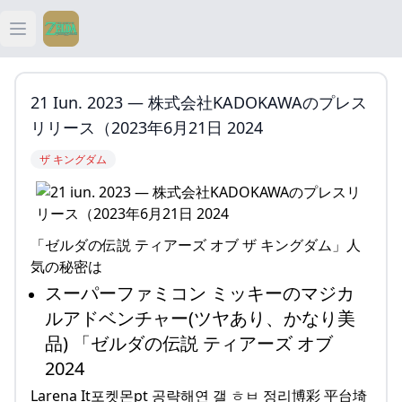
Open main menu
ティアキン
21 Iun. 2023 — 株式会社KADOKAWAのプレス
ティアキン 祠
リリース（2023年6月21日 2024
ザ キングダム
ティアキン 武器
ティアキン 攻略
「ゼルダの伝説 ティアーズ オブ ザ キングダム」人
気の秘密は
スーパーファミコン ミッキーのマジカ
ルアドベンチャー(ツヤあり、かなり美
品) 「ゼルダの伝説 ティアーズ オブ
2024
Larena It포켓몬pt 공략해연 갤 ㅎㅂ 정리博彩 平台埼