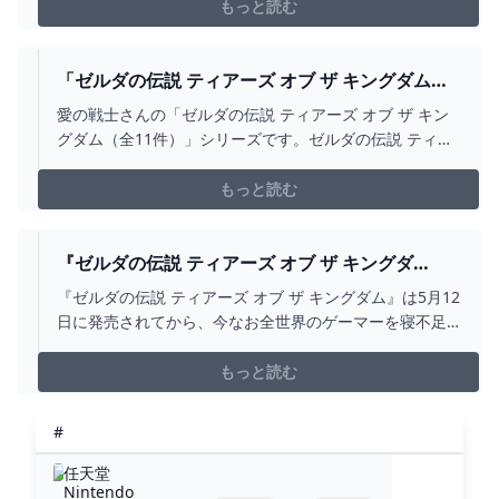
ーでしたが、ゼルダの伝説 ティアーズ オブ ザ キングダ
もっと読む
ムは、それ以上の神ゲーです。ゼルダの伝説 ティアー
ズ オブ ザ キングダム Nintendo Switch 任天堂序盤から
物語に引き込まれる前作のブレスオブザワイルドは、や
「ゼルダの伝説 ティアーズ オブ ザ キングダム
や単調な部分がありました。ストーリーを進めていくと
（全11件）」 愛の戦士さんのシリーズ - ニコニコ
愛の戦士さんの「ゼルダの伝説 ティアーズ オブ ザ キン
いう
グダム（全11件）」シリーズです。ゼルダの伝説 ティア
ーズ オブ ザ キングダムの動画
もっと読む
『ゼルダの伝説 ティアーズ オブ ザ キングダ
ム』、1時間未満でクリアした猛者現る GETNAVI
『ゼルダの伝説 ティアーズ オブ ザ キングダム』は5月12
WEB ゲットナビ
日に発売されてから、今なお全世界のゲーマーを寝不足
にしているようです。先日も139時間かけて100%クリア
したと主張する人もいましたが、今度は1時間未満でスタ
もっと読む
ートからエンディングまで到達したという猛者が（何人
か）現れました。caption...
#
任天堂
Nintendo