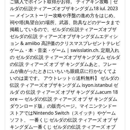
ご購入でポイント取得がお得。 ティアキン攻略｜ゼ
ルダの伝説ティアーズオブザキングダム18 iul. 2023
— メインストーリー攻略や序盤の進め方をはじめ、
祠や塔(鳥望台)の場所、武器、防具などのデータまで
掲載しているので、ゼルダの伝説ティアーズオブザ
ゼルダの伝説 ティアーズオブザキングダムエディシ
ョン & amiibo 高評価のクリスマスプレゼントテレビ
ゲーム・本・音楽・ゲーム | swisslatin.ch. 定期入れ
の ゼルダの伝説 ティアーズオブザキングダム ゼルダ
の伝説 ティアーズ オブ ザ キングダムあと、フレー
ムが曲がったときにいちいち眼鏡店に行かなくてよ
いのは楽です。 アウトレット☆送料無料】 ゼルダの
伝説 ティアーズオブザキングダム isyon.istanbul ゼ
ルダ の 伝説 ティアーズ オブザ キングダムacum 18
ore — ゼルダの伝説 ティアーズ オブ ザ キングダム
ダウンロード版」の販売ページ。マイニンテンドー
ストアではNintendo Switch（スイッチ）やゲーム
ソフト、 一番くじ ゼルダの伝説 ティアーズ オブ ザ
キングダム一番くじ ゼルダの伝説 ティアーズ オブ