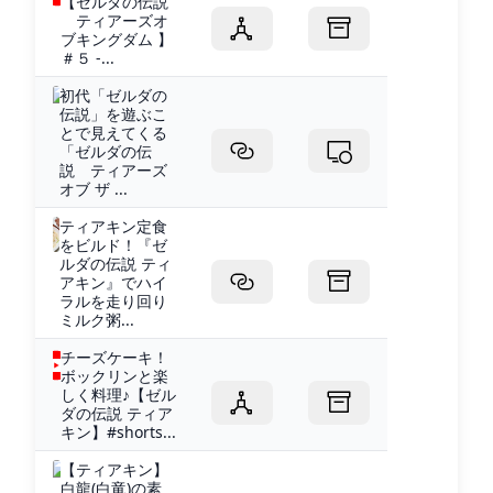
【ゼルダの伝説
ティアーズオ
ブキングダム 】
＃５ -...
初代「ゼルダの
伝説」を遊ぶこ
とで見えてくる
「ゼルダの伝
説 ティアーズ
オブ ザ ...
ティアキン定食
をビルド！『ゼ
ルダの伝説 ティ
アキン』でハイ
ラルを走り回り
ミルク粥...
チーズケーキ！
ボックリンと楽
しく料理♪【ゼル
ダの伝説 ティア
キン】#shorts...
【ティアキン】
白龍(白竜)の素