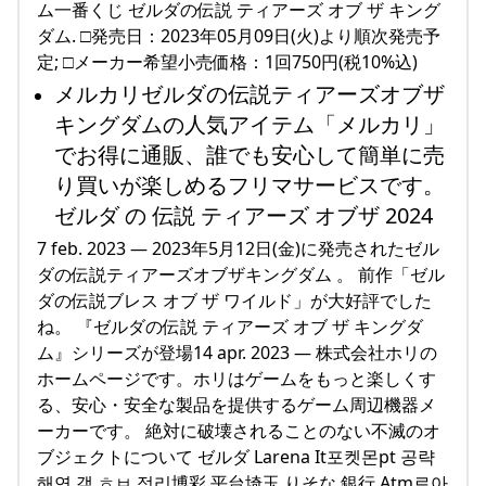
ム一番くじ ゼルダの伝説 ティアーズ オブ ザ キング
ダム. □発売日：2023年05月09日(火)より順次発売予
定; □メーカー希望小売価格：1回750円(税10%込)
メルカリゼルダの伝説ティアーズオブザ
キングダムの人気アイテム「メルカリ」
でお得に通販、誰でも安心して簡単に売
り買いが楽しめるフリマサービスです。
ゼルダ の 伝説 ティアーズ オブザ 2024
7 feb. 2023 — 2023年5月12日(金)に発売されたゼル
ダの伝説ティアーズオブザキングダム 。 前作「ゼル
ダの伝説ブレス オブ ザ ワイルド」が大好評でした
ね。 『ゼルダの伝説 ティアーズ オブ ザ キングダ
ム』シリーズが登場14 apr. 2023 — 株式会社ホリの
ホームページです。ホリはゲームをもっと楽しくす
る、安心・安全な製品を提供するゲーム周辺機器メ
ーカーです。 絶対に破壊されることのない不滅のオ
ブジェクトについて ゼルダ Larena It포켓몬pt 공략
해연 갤 ㅎㅂ 정리博彩 平台埼玉 りそな 銀行 Atm로아