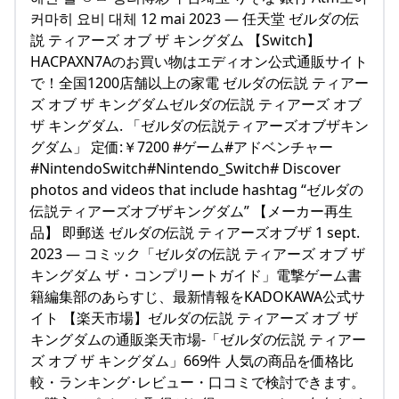
커마히 요비 대체 12 mai 2023 — 任天堂 ゼルダの伝
説 ティアーズ オブ ザ キングダム 【Switch】
HACPAXN7Aのお買い物はエディオン公式通販サイト
で！全国1200店舗以上の家電 ゼルダの伝説 ティアー
ズ オブ ザ キングダムゼルダの伝説 ティアーズ オブ
ザ キングダム. 「ゼルダの伝説ティアーズオブザキン
グダム」 定価:￥7200 #ゲーム#アドベンチャー
#NintendoSwitch#Nintendo_Switch# Discover
photos and videos that include hashtag “ゼルダの
伝説ティアーズオブザキングダム” 【メーカー再生
品】 即郵送 ゼルダの伝説 ティアーズオブザ 1 sept.
2023 — コミック「ゼルダの伝説 ティアーズ オブ ザ
キングダム ザ・コンプリートガイド」電撃ゲーム書
籍編集部のあらすじ、最新情報をKADOKAWA公式サ
イト 【楽天市場】ゼルダの伝説 ティアーズ オブ ザ
キングダムの通販楽天市場-「ゼルダの伝説 ティアー
ズ オブ ザ キングダム」669件 人気の商品を価格比
較・ランキング･レビュー・口コミで検討できます。