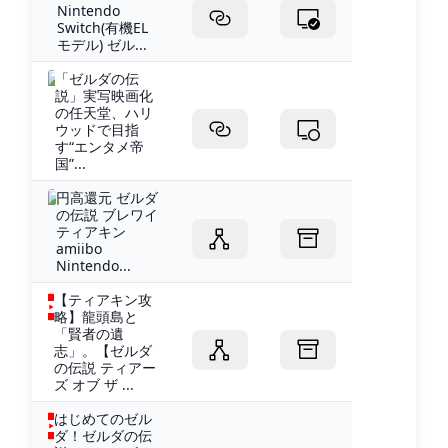
Nintendo
Switch(有機EL
モデル) ゼル...
「ゼルダの伝
説」実写映画化
の任天堂、ハリ
ウッドで目指
す“エンタメ帝
国”...
円高還元 ゼルダ
の伝説 ブレワイ
ティアキン
amiibo
Nintendo...
【ティアキン攻
略】龍頭島と
「賢者の遺
志」。【ゼルダ
の伝説 ティアー
ズ オブ ザ ...
はじめてのゼル
ダ！ゼルダの伝