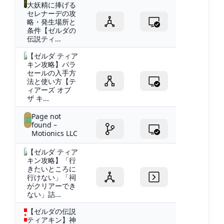
大妖精に捧げる
セレナーデの攻
略・発生場所と
条件【ゼルダの
伝説ティ...
【ゼルダ ティア
キン攻略】パラ
セールの入手方
法と使い方【テ
ィアーズ オブ
ザ キ...
Page not
found –
Motionics LLC
【ゼルダ ティア
キン攻略】「行
きたいところに
行けない」「祠
がクリアーでき
ない」詰...
【ゼルダの伝説
ティアキン】神