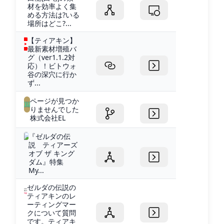
材を効率よく集
める方法は?いる
場所はどこ?...
【ティアキン】
最新素材増殖バ
グ（ver1.1.2対
応）！ビトウォ
谷の深穴に行か
ず...
ページが見つか
りませんでした
株式会社EL
『ゼルダの伝
説 ティアーズ
オブ ザ キング
ダム』特集
My...
ゼルダの伝説の
ティアキンのレ
ーティングマー
クについて質問
です。ティアキ