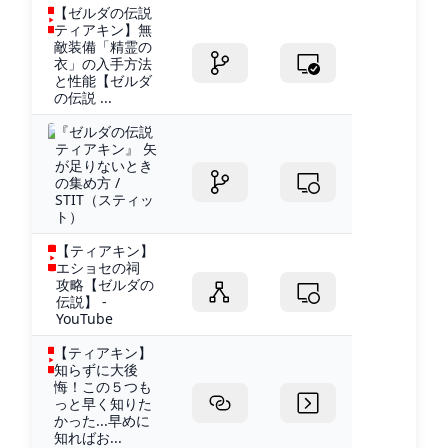
【ゼルダの伝説
ティアキン】無
敵装備「精霊の
衣」の入手方法
と性能【ゼルダ
の伝説 ...
『ゼルダの伝説
ティアキン』 矢
が足りないとき
の集め方 /
STIT（スティッ
ト）
【ティアキン】
エショセの祠
攻略【ゼルダの
伝説】 -
YouTube
【ティアキン】
知らずに大後
悔！この５つも
っと早く知りた
かった...早めに
知ればお...