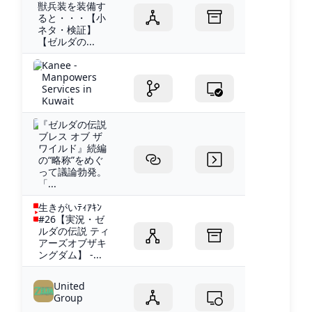
獣兵装を装備す
ると・・・【小
ネタ・検証】
【ゼルダの...
Kanee -
Manpowers
Services in
Kuwait
『ゼルダの伝説
ブレス オブ ザ
ワイルド』続編
の“略称”をめぐ
って議論勃発。
「...
生きがいﾃｨｱｷﾝ
#26【実況・ゼ
ルダの伝説 ティ
アーズオブザキ
ングダム】 -...
United
Group