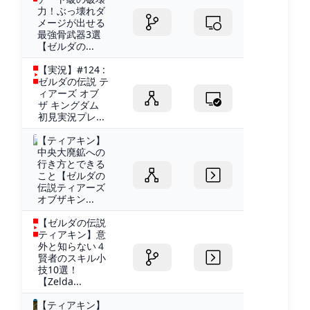
力！ぶっ壊れダ
メージが出せる
最強骨武器3選
【ゼルダの...
【実況】#124 :
ゼルダの伝説 テ
ィアーズ オブ
ザ キングダム
初見実況プレ...
【ティアキン】
中央大廃鉱への
行き方とできる
こと【ゼルダの
伝説ティアーズ
オブザキン...
【ゼルダの伝説
ティアキン】意
外と知らない４
賢者のスキル小
技10選！
【Zelda...
【ティアキン】