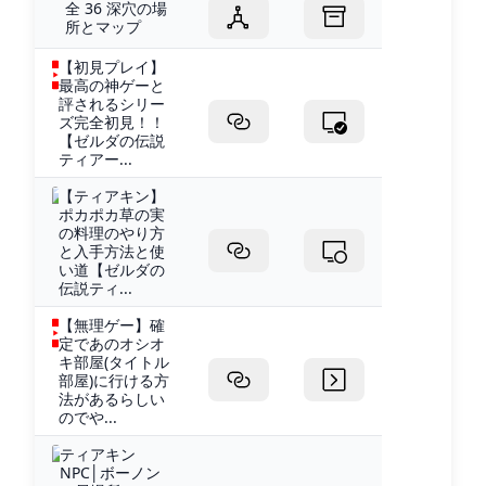
全 36 深穴の場
所とマップ
【初見プレイ】
最高の神ゲーと
評されるシリー
ズ完全初見！！
【ゼルダの伝説
ティアー...
【ティアキン】
ポカポカ草の実
の料理のやり方
と入手方法と使
い道【ゼルダの
伝説ティ...
【無理ゲー】確
定であのオシオ
キ部屋(タイトル
部屋)に行ける方
法があるらしい
のでや...
ティアキン
NPC│ボーノン