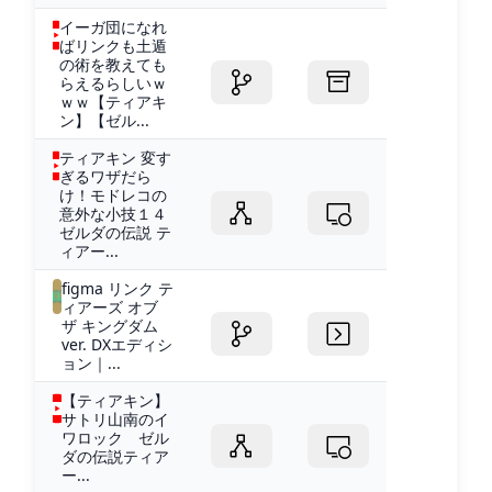
イーガ団になれ
ばリンクも土遁
の術を教えても
らえるらしいｗ
ｗｗ【ティアキ
ン】【ゼル...
ティアキン 変す
ぎるワザだら
け！モドレコの
意外な小技１４
ゼルダの伝説 テ
ィアー...
figma リンク テ
ィアーズ オブ
ザ キングダム
ver. DXエディシ
ョン｜...
【ティアキン】
サトリ山南のイ
ワロック ゼル
ダの伝説ティア
ー...