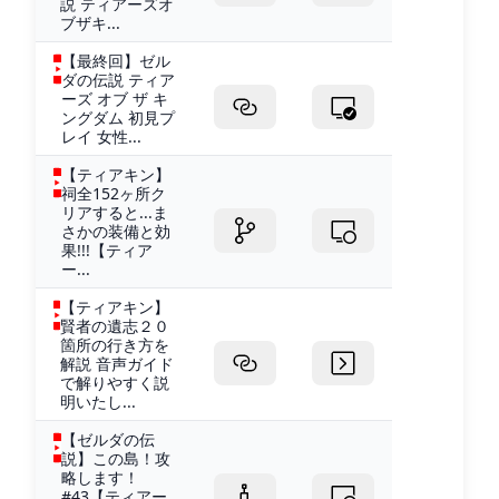
説 ティアーズオ
ブザキ...
【最終回】ゼル
ダの伝説 ティア
ーズ オブ ザ キ
ングダム 初見プ
レイ 女性...
【ティアキン】
祠全152ヶ所ク
リアすると...ま
さかの装備と効
果!!!【ティア
ー...
【ティアキン】
賢者の遺志２０
箇所の行き方を
解説 音声ガイド
で解りやすく説
明いたし...
【ゼルダの伝
説】この島！攻
略します！
#43【ティアー