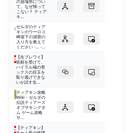
の居場所につい
て。なぜ帰って
こない？ ティア
キ...
ゼルダのティア
キンのウーロコ
岬崖下の洞窟の
入り方を教えて
ください -... -...
【生ブレワイ】
依頼を受けて、
ハイラル城の骨
ックスの目玉を
取り逃げできな
いか試す生...
ティアキン攻略
Wiki・ゼルダの
伝説ティアーズ
オブザキングダ
ム ゲーム攻略
サ...
【ティアキン】
チート級の破壊