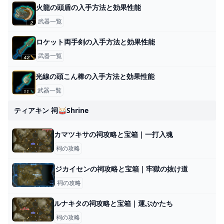
火龍の頭盾の入手方法と効果性能
武器一覧
ロケット両手剣の入手方法と効果性能
武器一覧
光線の頭こん棒の入手方法と効果性能
武器一覧
ティアキン 祠🥁shrine
カマツキサの祠攻略と宝箱｜一打入魂
祠の攻略
ジカイセンの祠攻略と宝箱｜牢獄の抜け道
祠の攻略
ルナキタの祠攻略と宝箱｜運ぶかたち
祠の攻略