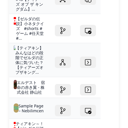
ズ オブ ザ キン
グダム】...
【ゼルダの伝
説】小ネタクイ
ズ #shorts #
ゲーム #任天堂
#...
【ティアキン】
みんなはどの段
階でゼルダの正
体に気づいた？
【ティアーズオ
ブザキング...
エルデスト 宿
命の赤き翼 - 株
式会社 静山社
Sample Page
– Nebilimcen
ティアキン～！