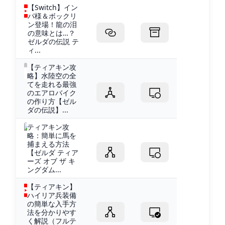
【Switch】イン
パ様＆ボックリ
ン登場！龍の泪
の意味とは…？
ゼルダの伝説 テ
ィ...
【ティアキン攻
略】水陸空の全
てを走れる最強
のエアロバイク
の作り方【ゼル
ダの伝説】...
ティアキン攻
略：簡単に馬を
捕まえる方法
【ゼルダ ティア
ーズ オブ ザ キ
ングダム...
【ティアキン】
ハイリア兵装備
の簡単な入手方
法を分かりやす
く解説（フルテ