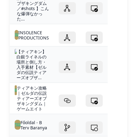
ブザキングダム
／#shots 】こん
な爆弾なかっ
た...
INSOLENCE
PRODUCTIONS
【ティアキン】
白銀ライネルの
場所と倒し方・
入手素材【ゼル
ダの伝説ティア
ーズオブザ...
ティアキン攻略
｜ゼルダの伝説
ティアーズオブ
ザキングダム｜
ゲームエイト
Főoldal - B
Terv Baranya