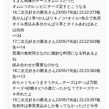
すまん画像がチーズオムレスだった
オムレツのレシピにチーズ足すとこうなる
16二次元好きの匿名さん23/05/19(金) 22:22:373報
告がんばり草+がんばりキノコ+オイル+魚介で魚貝
オイル煮込み多分がんばり草とオイルあればあと
は自由
>>24
17二次元好きの匿名さん23/05/19(金) 22:22:503報
告>>14
普通の食材同士なのに微妙な料理になる時あるよ
ね
組み合わせが重要なのかな
18二次元好きの匿名さん23/05/19(金) 22:23:362報
告>>13
めちゃくちゃうまそうやん…チーズはやっぱ万能
チーズ+砂糖キビ+小麦だったかな？でチーズケー
キ作れたよ
19二次元好きの匿名さん23/05/19(金) 22:23:397報
告前作は果実煮込みしか食ってなかったけど今作