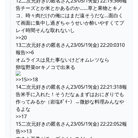
12二次元好きの匿名さん23/05/19(金) 22:19:366報
告チーズとか米とかあるのか……草と果物とキノ
コ、時々肉だけの俺にはまだ遠そうだな…面白く
て画面に集中し過ぎちゃうせいか酔いやすくてプ
レイ時間そんな取れないし
>>20
13二次元好きの匿名さん23/05/19(金) 22:20:0310
報告>>6
オムライスは見た事ないけどオムレツなら
卵塩野菜orキノコで出来る
>>15>>18
14二次元好きの匿名さん23/05/19(金) 22:21:318報
告米手に入れた！そうだなぁまずはおにぎりでも
作ってみるか（岩塩ﾎﾟｲｰ）→微妙な料理みんなや
るよな
>>17
15二次元好きの匿名さん23/05/19(金) 22:22:052報
告>>13