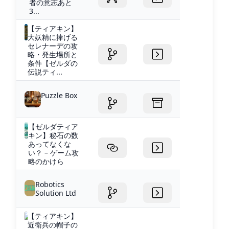
者の意志あと
3...
【ティアキン】
大妖精に捧げる
セレナーデの攻
略・発生場所と
条件【ゼルダの
伝説ティ...
Puzzle Box
【ゼルダティア
キン】秘石の数
あってなくな
い？ – ゲーム攻
略のかけら
Robotics
Solution Ltd
【ティアキン】
近衛兵の帽子の