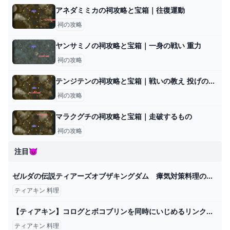
アネダミミカの祠攻略と宝箱｜往復運動
祠の攻略
ヤンサミノの祠攻略と宝箱｜一身の戦い 重力
祠の攻略
テンジテンの祠攻略と宝箱｜戦いの教え 投げの極意
祠の攻略
マラクグチの祠攻略と宝箱｜走破するもの
祠の攻略
注目😈
ゼルダの伝説ティアーズオブザキングダム 瘴気対策料理の作り方 マヨケ焼き山菜 ＃３８６ 【ティアキン】 - YouTube
ティアキン 料理
【ティアキン】コログとボコブリンを同時にいじめるリンク【ゼルダの伝説 ティアーズ オブ ザ キングダム】 - YouTube
ティアキン 料理