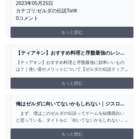
くってもあんまり回復量ないんだな : ゼルダの伝
2023年05月25日
説 ティアーズ オブ ザ キングダム攻略まとめ速報
カテゴリ:ゼルダの伝説TotK
0コメント
もっと読む
【ティアキン】おすすめ料理と序盤最強のレシピ
は？｜使い道やメリットについて【ゼルダの伝説
【ティアキン】おすすめ料理と序盤最強に効率いいもの
ティアーズオブザキングダム】 - 【遊戯王 最新情
は？｜使い道やメリットについて【ゼルダの伝説ティア
報】まいログ:遊戯王TCGやトレンド情報まとめ
ーズオブザキングダム】 ゼルダの伝説「ティアーズ オブ
ザ キングダム」における【ティアキン】おすすめ料理と
もっと読む
序盤最強に効率いいものは？｜使い道やメリットについ
て 最新情報はこちら⇒ティアキンの最新情報はこちら ⇒
ティアー…
俺はゼルダに向いてないかもしれない｜ジスロマ
ック
まず、僕はこのゼルダの伝説ってゲームを結構面白い
と思っている。タイトルに「向いてないかもしれない」
って書いてるけど、結構面白いと思ってる。たとえ相性
的に合わないと思うような相手だったとしても、人間と
もっと読む