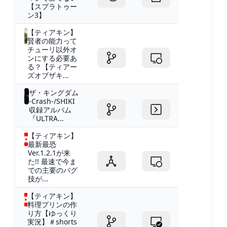
【スプラトゥー
ン3】
【ティアキン】
賢者の能力って
チューリ以外オ
ンにする必要あ
る？【ティアー
ズオブザキ...
ザ・キングダム
-Crash-/SHIKI
収録アルバム
『ULTRA...
【ティアキン】
最新最恐
Ver.1.2.1が来
た!! 最速で今ま
での主要のバグ
技が...
【ティアキン】
料理プリンの作
り方【ゆっくり
実況】＃shorts