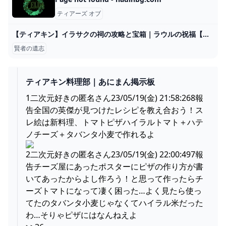
ティアーズ オブ
【ティアキン】イラサクの祠の攻略と宝箱｜ラウルの祝福【ゼルダの伝説ティアーズオブザキングダム】 - アルテマ
賢者の遺志
ティアキン料理部｜あにまん掲示板
1二次元好きの匿名さん23/05/19(金) 21:58:268報
告全国の英傑が見つけたレシピを教え合おう！ス
レ絵は新料理、トマトピザハイラルトマト＋ハテ
ノチーズ＋タバンタ小麦で作れるよ
2二次元好きの匿名さん23/05/19(金) 22:00:497報
告チーズ屋にあったポスターにピザの作り方が書
いてあったからよし作ろう！と思って作ったらチ
ーズトマトになって凄く困った…よく見たら使っ
てたのタバンタ小麦じゃなくてハイラル米だった
わ…そりゃピザにはなんねえよ