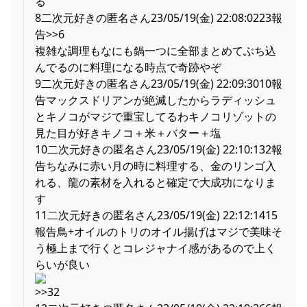
る
8二次元好きの匿名さん23/05/19(金) 22:08:0223報
告>>6
複雑な調理もなにも鍋一つに全部まとめてぶち込
んでるのに料理になる時点で奇跡やぞ
9二次元好きの匿名さん23/05/19(金) 22:09:3010報
告マックスドリアンが絶滅したからラディッシュ
とキノコがマジで重宝してるわキノコリゾットの
見た目が好きキノコ＋米＋バター＋塩
10二次元好きの匿名さん23/05/19(金) 22:10:132報
告ちなみに赤い月の時に料理する、金のリンゴ入
れる、龍の素材を入れると確定で大成功になりま
す
11二次元好きの匿名さん23/05/19(金) 22:12:1415
報告鳥+オイルのトリのオイル揚げはマジで美味そ
う極上まで行くとコレジャナイ感があるので上く
らいが良い
>>32