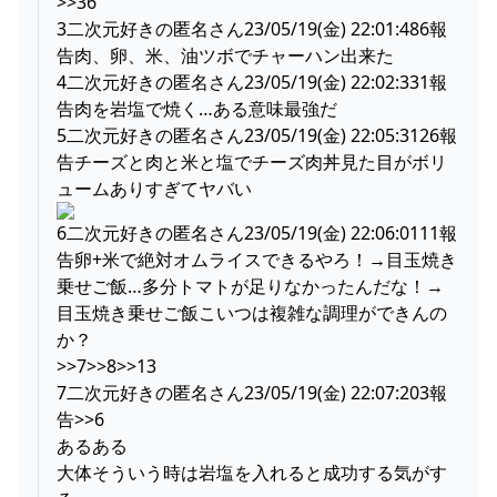
>>36
3二次元好きの匿名さん23/05/19(金) 22:01:486報
告肉、卵、米、油ツボでチャーハン出来た
4二次元好きの匿名さん23/05/19(金) 22:02:331報
告肉を岩塩で焼く…ある意味最強だ
5二次元好きの匿名さん23/05/19(金) 22:05:3126報
告チーズと肉と米と塩でチーズ肉丼見た目がボリ
ュームありすぎてヤバい
6二次元好きの匿名さん23/05/19(金) 22:06:0111報
告卵+米で絶対オムライスできるやろ！→目玉焼き
乗せご飯…多分トマトが足りなかったんだな！→
目玉焼き乗せご飯こいつは複雑な調理ができんの
か？
>>7>>8>>13
7二次元好きの匿名さん23/05/19(金) 22:07:203報
告>>6
あるある
大体そういう時は岩塩を入れると成功する気がす