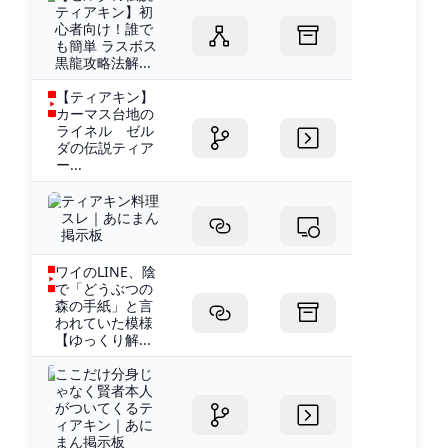
ティアキン】初
心者向け！誰で
も簡単 ラスボス
黒龍攻略法解...
【ティアキン】
カーマス台地の
ライネル ゼル
ダの伝説ティア
ー...
ティアキン料理
スレ｜あにまん
掲示板
ワイのLINE、陰
で「どうぶつの
森の手紙」と言
われていた模様
【ゆっくり解...
ここだけ分身じ
ゃなく賢者本人
がついてくるテ
ィアキン｜あに
まん掲示板