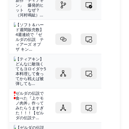
新作「ティアキ
ン」 爆発的ヒ
ット なぜ？
（河村鳴紘）...
【ソフト＆ハー
ド週間販売数】
4週連続で『ゼ
ルダの伝説 テ
ィアーズ オブ
ザ キン...
【ティアキン】
どんなに敵強く
てもヨロイダケ5
本料理して食っ
てから戦えば被
弾しても...
ゼルダの伝説で
食べた『上ケモ
ノ肉丼』作って
みたらうますぎ
た！！！【ゼル
ダの伝説テ...
【ゼルダの伝説