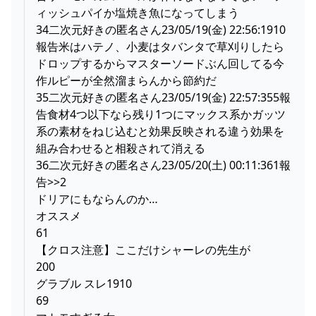
ィッシュパイか塩焼き魚になってしまう
34二次元好きの匿名さん23/05/19(金) 22:56:1910
報告米はハテノ、小麦はタバンタで草刈りしたら
ドロップするからマスターソードぶん回してる今
作ルピーが全然溜まらんから節約だ
35二次元好きの匿名さん23/05/19(金) 22:57:355報
告食材4つ以下なら残り1つにマックス系かガッツ
系の素材をねじ込むと効果反映される違う効果を
組み合わせると相殺されて消える
36二次元好きの匿名さん23/05/20(土) 00:11:361報
告>>2
ドリアにもならんのか…
オススメ
61
【クロス注意】ここだけシャーレの先生が
200
グラブル スレ1910
69