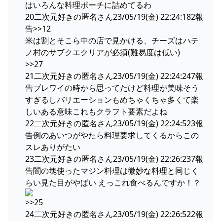
はいろんな料理ポーチに詰めてるわ
20二次元好きの匿名さん23/05/19(金) 22:24:182報
告>>12
米は割とそこら中の店で見かける、チーズはハテ
ノ村のサブクエクリアが必須(難易度は低い)
>>27
21二次元好きの匿名さん23/05/19(金) 22:24:247報
告ブレワイの時から思ってたけど料理が美味そう
すぎるしバリエーションもめちゃくちゃ多くて楽
しいある意味これもクラフト要素だよね
22二次元好きの匿名さん23/05/19(金) 22:24:523報
告例のあいつがやたら料理要求してくるからこの
スレありがたい
23二次元好きの匿名さん23/05/19(金) 22:26:237報
告闇の塊使ったマジン料理は微妙な料理と同じく
らい見た目がやばい えっこれ食べるんですか！？
>>25
24二次元好きの匿名さん23/05/19(金) 22:26:522報