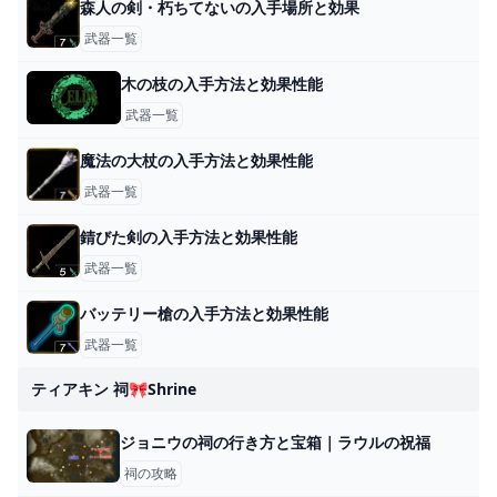
森人の剣・朽ちてないの入手場所と効果
武器一覧
木の枝の入手方法と効果性能
武器一覧
魔法の大杖の入手方法と効果性能
武器一覧
錆びた剣の入手方法と効果性能
武器一覧
バッテリー槍の入手方法と効果性能
武器一覧
ティアキン 祠🎀shrine
ジョニウの祠の行き方と宝箱｜ラウルの祝福
祠の攻略