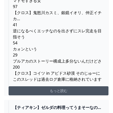
マトモすぎる女
97
【クロス】鬼怒川カスミ、銀鏡イオリ、仲正イチ
カ…
41
逆になるべくエッチなのを出さずにスレ完走を目
指そう
54
カォンという
29
ブルアカのストーリー構成上多分ないんだけどさ
200
【クロス】コイツ in アビドス砂漠 そのじゅーに
このスレッドは過去ログ倉庫に格納されています
もっと読む
【ティアキン】ゼルダの料理ってうまそーなのつ