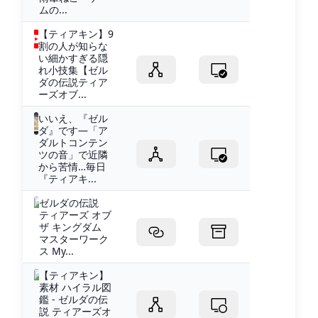
ムの...
【ティアキン】9
割の人が知らな
い細かすぎる隠
れ小技集【ゼル
ダの伝説ティア
ーズオブ...
いいえ、『ゼル
ダ』です―「ア
ダルトコンテン
ツの音」で近隣
から苦情…毎日
『ティアキ...
ゼルダの伝説
ティアーズ オブ
ザ キングダム
マスターワーク
ス My...
【ティアキン】
素材 ハイラル図
鑑 - ゼルダの伝
説 ティアーズオ