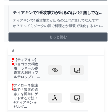
しては愛せるだろう。それと同じことだ。僕はこのゼル
ダってゲームが好きだ。 そもそも、僕ほどの天才がな
んのプラスにもならないようなただ罵詈雑言を吐き散ら
ティアキンで1番攻撃力が出るのはバク無しでなん
すだけの駄文を書くと思うのか？ だから、これからこ
ですか？モルドらジ... - YAHOO!知恵袋
ティアキンで1番攻撃力が出るのはバク無しでなんです
の記事を読むアナタもそなたも貴様も「あぁ、こんな困
か？モルドらジークの骨で料理とか服装で強化するやつ
った人もいるんだなぁ」と、それはそれは冷めた目で見
です。詳しくお願いします。 単発なら壊れかけの近衛の
守るがいい。 で、僕ってゼルダに向いてないかもしれ
両手剣(攻撃力＋10)、ギブドの骨、骨武器得意、攻...
もっと読む
ない。 なんで向いてないのか、
#
【ティアキン】
ジョゴウの祠攻
略 ラネール参
道東の洞窟（フ
ルテロップ） -...
フィローネ空諸
島で「賢者の遺
志」を簡単にゲ
ットする方法！
#ティアキン #
ゼルダ...