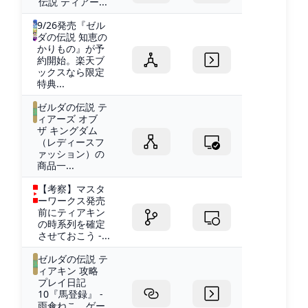
伝説 ティアー...
9/26発売『ゼル
ダの伝説 知恵の
かりもの』が予
約開始。楽天ブ
ックスなら限定
特典...
ゼルダの伝説 テ
ィアーズ オブ
ザ キングダム
（レディースフ
ァッション）の
商品一...
【考察】マスタ
ーワークス発売
前にティアキン
の時系列を確定
させておこう -...
ゼルダの伝説 テ
ィアキン 攻略
プレイ日記
10『馬登録』 -
雨傘ねこ ゲー