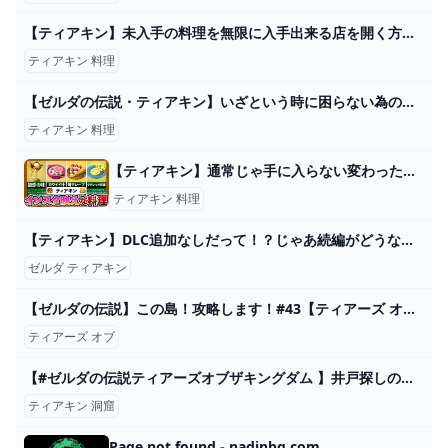
【ティアキン】未入手の料理を無限に入手出来る店を開く方法!! 宝箱屋 無料で海の幸をくれるよろず屋もOPEN!! ゼルダの伝説Totk 攻略 - YouTube
ティアキン 料理
【ゼルダの伝説・ティアキン】いざという時に困らない為の便利な食材採取場所＆料理レシピ紹介！｜ゲーム実況・攻略「ティアーズ オブ ザ キングダム｜Tears of the Kingdom」 - YouTube
ティアキン 料理
【ティアキン】通常じゃ手に入らない変わった料理 - YouTube
ティアキン 料理
【ティアキン】DLC追加なしだって！？じゃあ続編がどうなるか語ろうぜ！ - YouTube
ゼルダ ティアキン
【ゼルダの伝説】この島！攻略します！#43【ティアーズ オブ ザ キングダム】 - YouTube
ティアーズ オブ
【#ゼルダの伝説ティアーズオブザキングダム 】井戸探しの旅開始！ #61 【 ファニル･δ / セルフ受肉Vtuber 】 - YouTube
ティアキン 洞窟
Page not found - nadinbg.com