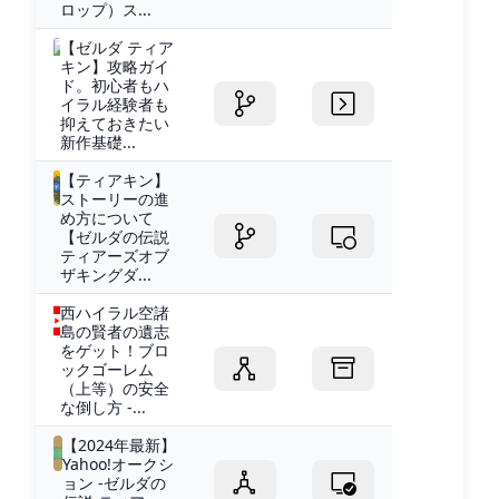
ロップ）ス...
【ゼルダ ティア
キン】攻略ガイ
ド。初心者もハ
イラル経験者も
抑えておきたい
新作基礎...
【ティアキン】
ストーリーの進
め方について
【ゼルダの伝説
ティアーズオブ
ザキングダ...
西ハイラル空諸
島の賢者の遺志
をゲット！ブロ
ックゴーレム
（上等）の安全
な倒し方 -...
【2024年最新】
Yahoo!オークシ
ョン -ゼルダの