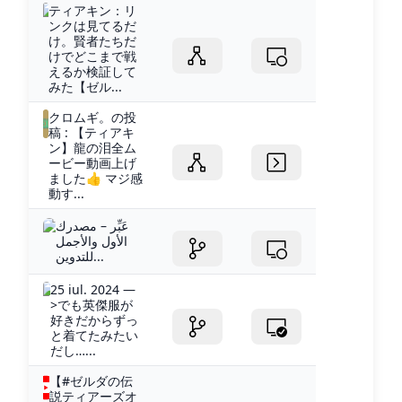
ティアキン：リ
ンクは見てるだ
け。賢者たちだ
けでどこまで戦
えるか検証して
みた【ゼル...
クロムギ。の投
稿 : 【ティアキ
ン】龍の泪全ム
ービー動画上げ
ました👍 マジ感
動す...
عَبِّر – مصدرك
الأول والأجمل
للتدوين...
25 iul. 2024 —
>でも英傑服が
好きだからずっ
と着てたみたい
だし…...
【#ゼルダの伝
説ティアーズオ