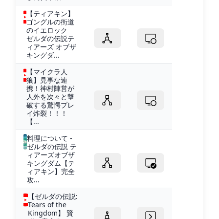
【ティアキン】
ゴングルの街道
のイエロック
ゼルダの伝説テ
ィアーズ オブザ
キングダ...
【マイクラ人
狼】見事な連
携！神村陣営が
人外を次々と撃
破する驚愕プレ
イ炸裂！！！
【...
料理について -
ゼルダの伝説 テ
ィアーズオブザ
キングダム【テ
ィアキン】完全
攻...
【ゼルダの伝説:
Tears of the
Kingdom】 賢