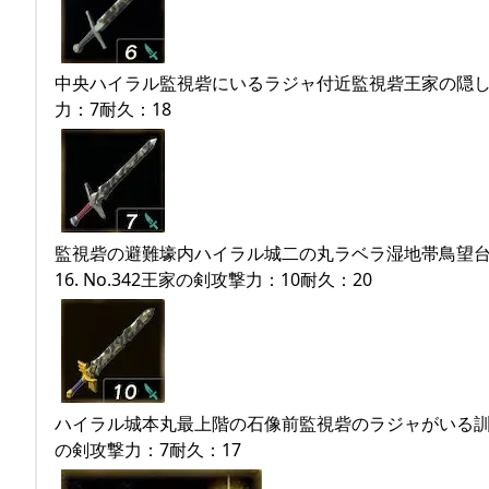
中央ハイラル監視砦にいるラジャ付近監視砦王家の隠し通路
力：7耐久：18
監視砦の避難壕内ハイラル城二の丸ラベラ湿地帯鳥望台
16. No.342王家の剣攻撃力：10耐久：20
ハイラル城本丸最上階の石像前監視砦のラジャがいる訓練場
の剣攻撃力：7耐久：17