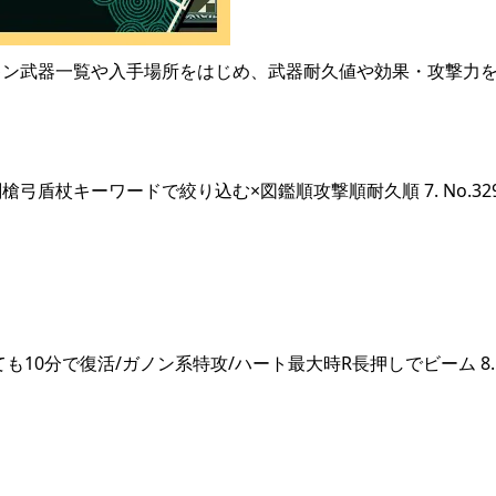
キン武器一覧や入手場所をはじめ、武器耐久値や効果・攻撃力
盾杖キーワードで絞り込む×図鑑順攻撃順耐久順 7. No.32
分で復活/ガノン系特攻/ハート最大時R長押しでビーム 8. No