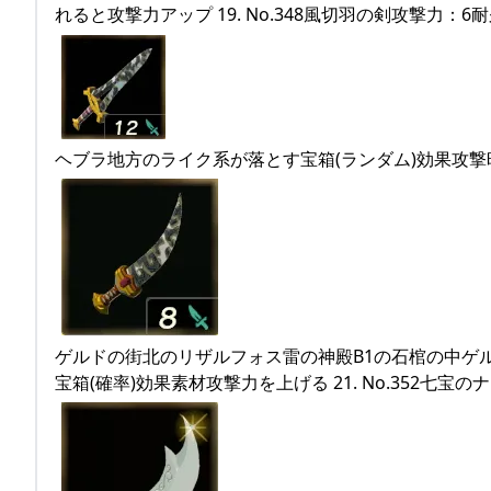
れると攻撃力アップ 19. No.348風切羽の剣攻撃力：6耐
ヘブラ地方のライク系が落とす宝箱(ランダム)効果攻撃時に
ゲルドの街北のリザルフォス雷の神殿B1の石棺の中ゲ
宝箱(確率)効果素材攻撃力を上げる 21. No.352七宝の