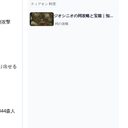
ティアキン 料理
ジオシニオの祠攻略と宝箱｜知恵の輪
剣攻撃
祠の攻略
り出せる
44森人