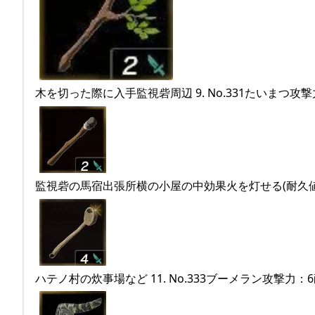
木を切った際に入手監視砦周辺 9. No.331たいまつ攻
監視砦の馬宿出張所横の小屋の中効果火を灯せる(耐久値が減
ハテノ村の炊事場など 11. No.333ブーメラン攻撃力：6