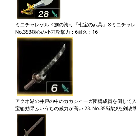
ミニチャレゲルド族の誇り『七宝の武具』※ミニチャレ行
No.353残心の小刀攻撃力：6耐久：16
アクオ湖の井戸の中のカカシイーガ団構成員を倒して入手
宝箱効果ふいうちの威力が高い 23. No.355錆びた剣攻