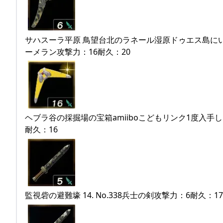
サハスーラ平原 鳥望台北のラネール湿原ドゥエス島にいる
ーメラン攻撃力：16耐久：20
ヘブラ谷の採掘場の宝箱amiiboこどもリンク1度入手した後
耐久：16
監視砦の避難壕 14. No.338兵士の剣攻撃力：6耐久：17