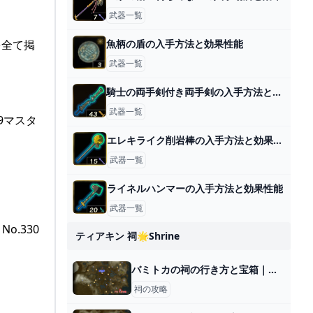
武器一覧
を全て掲
魚柄の盾の入手方法と効果性能
武器一覧
騎士の両手剣付き両手剣の入手方法と効果性能
武器一覧
9マスタ
エレキライク削岩棒の入手方法と効果性能
武器一覧
ライネルハンマーの入手方法と効果性能
武器一覧
.330
ティアキン 祠🌟shrine
バミトカの祠の行き方と宝箱｜ラウルの祝福
祠の攻略