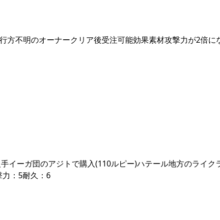
方不明のオーナークリア後受注可能効果素材攻撃力が2倍になる
イーガ団のアジトで購入(110ルピー)ハテール地方のライク
撃力：5耐久：6