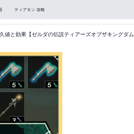
器
ティアキン 攻略
久値と効果【ゼルダの伝説ティアーズオブザキングダム