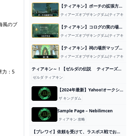
【ティアキン】ポーチの拡張方法と優先度【ゼルダの伝説ティアーズオブザキングダム】
ティアーズオブザキングダム(ティアキン)攻略
海風のブ
【ティアキン】コログの実の場所・マップまとめ｜全900箇所【ゼルダの伝説ティアーズオブザキングダム】
ティアーズオブザキングダム(ティアキン)攻略
【ティアキン】祠の場所マップと攻略一覧｜全152箇所【ゼルダの伝説ティアーズオブザキングダム】
ティアーズオブザキングダム(ティアキン)攻略
ティアキン～！【ゼルダの伝説 ティアーズオブキングダム 】＃５ - YouTube
撃力：5
ゼルダ ティアキン
【2024年最新】Yahoo!オークション -ゼルダの伝説 ティアーズ オブ ザ キングダムの中古品・新品・未使用品一覧
ザ キングダム
Sample Page – Nebilimcen
ティアキン 攻略
【ブレワイ】依頼を受けて、ラスボス戦でお触り厳禁バリアを超連打されてみた【ドリカラ】【ゼルダの伝説ブレスオブザワイルドBotW字幕実況バグ検証】 - YouTube