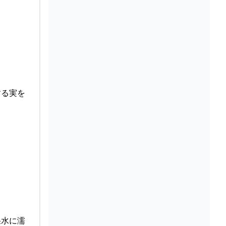
する実を
果水に濡