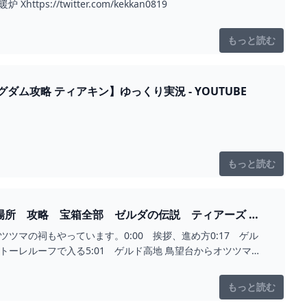
/twitter.com/kekkan0819
もっと読む
監視砦上空のリト族に話しかけれるのか検証【ゼルダの伝説ティアーズオブザキングダム攻略 ティアキン】ゆっくり実況 - YOUTUBE
もっと読む
場所 攻略 宝箱全部 ゼルダの伝説 ティアーズ オ
ツマの祠もやっています。0:00 挨拶、進め方0:17 ゲル
トーレルーフで入る5:01 ゲルド高地 鳥望台からオツツマの
もっと読む