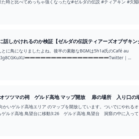
と比べてめっちゃ強くなったな#ゼルダの伝説 #ティアキン #欠陥暖炉 Xhttps:/
に鳥になりましたよね。後半の素敵なBGMは5h1a氏のCafé au
utu.be/4KIg8CGKuXU➖➖➖➖➖➖➖➖➖➖➖➖➖➖➖➖Twitter｜
r.com/minai__sakura➖➖➖➖➖➖➖➖➖➖➖➖➖➖➖➖#ゼルダの...
 オツツマの祠 ゲルド高地 マップ開放 扉の場所 入り口の
アキン㊲ - YOUTUBE
向かいゲルド高地エリア のマップを開放しています。ついでにやれるオツ
ゲルド高地 鳥望台に移動3:26 ゲルド高地 鳥望台 洞窟の中に入って