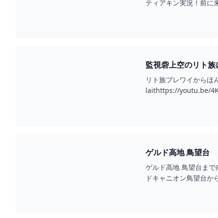
ティアキン実況！前に来た時
リト族ブレワイからほんと
laithttps://yo
https://twitte
ゲルド高地 鳥望台
ブ ザ キングダム ティ
ゲルド高地 鳥望台まで
ドキャニオン鳥望台から
祠に移動6:...