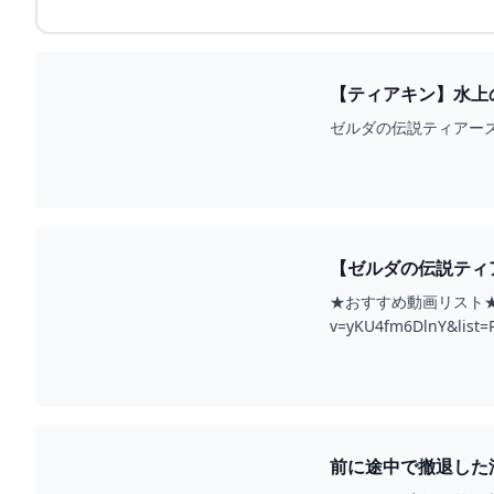
【ティアキン】水上
#ZELDA #SHORTS 
ゼルダの伝説ティアーズオブ
【ゼルダの伝説ティア
★おすすめ動画リスト★・「
v=yKU4fm6DlnY&l
前に途中で撤退した洞窟