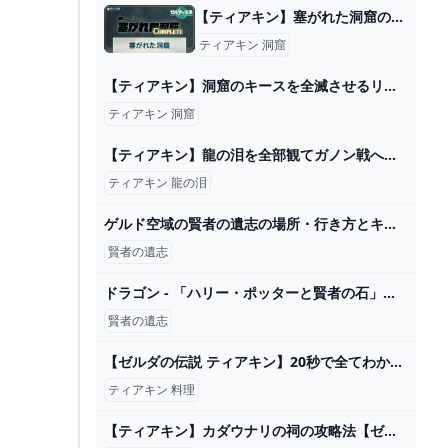
【ティアキン】塞がれた洞窟の発生場所とやり方【ゼルダの伝説ティアーズオブザキングダム】 - 神ゲー攻略
ティアキン 洞窟
【ティアキン】洞窟のキースを全滅させるリンク【ゼルダの伝説 ティアーズ オブ ザ キングダム】 - YouTube
ティアキン 洞窟
【ティアキン】龍の泪を全部観てガノン戦への気持ちを高める回 #54 【初見顔出し実況プレイ】 - YouTube
ティアキン 龍の泪
ゲルド空域の賢者の遺志の場所・行き方とキンググリオーク攻略！ - YouTube
賢者の遺志
ドラゴン - 「ハリー・ポッターと賢者の石」の生物 ｜ 映画スクエア
賢者の遺志
【ゼルダの伝説 ティアキン】20秒で全てわかる『料理レシピ』全228種類の一覧表【攻略/実況/評価/レビュー/海外の反応/考察/トレーラー/映像/ティアーズオブザキングダム】 - YouTube
ティアキン 料理
【ティアキン】カダウナリの祠の攻略法【ゼルダの伝説】 - YouTube