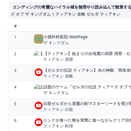
エンディングの奇麗なハイラル城を無理やり読み込んで散策するとヤバ
ズ オブ ザ キングダム | ティアキン 攻略 ゼルダ ティアキン
#
小酒外科医院-WebPage
1
ザ キングダム
【ティアキン】始まりの台地麓の洞窟 洞窟 - ゼ
2
ティアキン 洞窟
【ゼルダの伝説 ティアキン】水の神殿 簡単攻略手
3
ティアキン 攻略
話題のゲーム『ゼルダの伝説 ティアーズ オブ ザ
4
ザ キングダム
白龍ゼルダから退魔の剣マスターソードを受け取ろ
5
ティアキン 白龍
リンクが食べた物を実際に食べながらクリア目指
6
ティアキン 料理