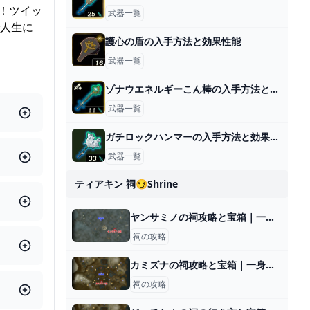
す！ツイッ
武器一覧
で人生に
護心の盾の入手方法と効果性能
武器一覧
ゾナウエネルギーこん棒の入手方法と効果性能
武器一覧
ガチロックハンマーの入手方法と効果性能
武器一覧
ティアキン 祠😏shrine
ヤンサミノの祠攻略と宝箱｜一身の戦い 重力
祠の攻略
カミズナの祠攻略と宝箱｜一身の戦い 初等
祠の攻略