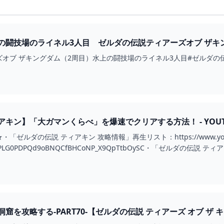
の闘技場のライネル3人目 ゼルダの伝説ティアーズオブ ザキン
- YOUTUBE
 ザキングダム（2周目）水上の闘技場のライネル3人目#ゼルダの伝説 #ティアキン#z
キン】「大ガマンくらべ」を爆速でクリアする方法！ - YOUT
ゼルダの伝説 ティアキン 攻略情報」再生リスト：https://www.youtub
ist=PLG0PDPQd9oBNQCfBHCoNP_X9QpTtbOySC・「ゼルダの伝説 テ
を攻略する-PART70-【ゼルダの伝説 ティアーズ オブ ザ キング