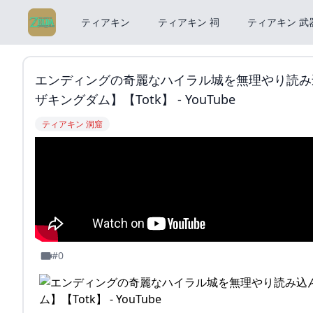
ティアキン
ティアキン 祠
ティアキン 武
エンディングの奇麗なハイラル城を無理やり読み込
ザキングダム】【Totk】 - YouTube
ティアキン 洞窟
#0