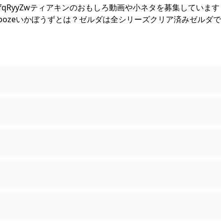
/Yc92fqRyyZwティアキンのおもしろ動画や小ネタを募集していま
com/Ikabozeいかぼうずとは？ゼルダは全シリーズクリア済みゼルダ