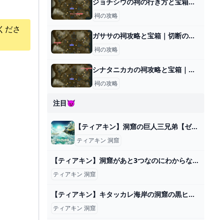
ジョチシウの祠の行き方と宝箱｜ラウルの祝福
祠の攻略
くださ
ガササの祠攻略と宝箱｜切断のタイミング
祠の攻略
シナタニカカの祠攻略と宝箱｜難しい時の対処法
祠の攻略
注目😈
【ティアキン】洞窟の巨人三兄弟【ゼルダの伝説 ティアーズオブザキングダム】 hyperWiki
ティアキン 洞窟
【ティアキン】洞窟があと3つなのにわからない件…見つけづらかった洞窟ってどこかある？【ティアーズオブザキングダム】 ゼルダの伝説ティアーズオブザキングダム(ティアキン)攻略まとめ-コログ速報
ティアキン 洞窟
【ティアキン】キタッカレ海岸の洞窟の黒ヒノックス ゼルダの伝説ティアーズ オブ ザ キングダム（2周目） #ゼルダの伝説 #ティアキン #zelda #shorts - YouTube
ティアキン 洞窟