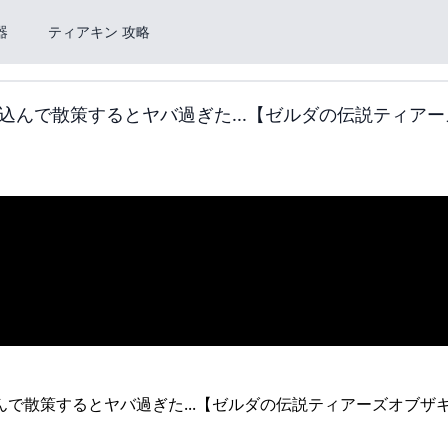
器
ティアキン 攻略
んで散策するとヤバ過ぎた...【ゼルダの伝説ティアー