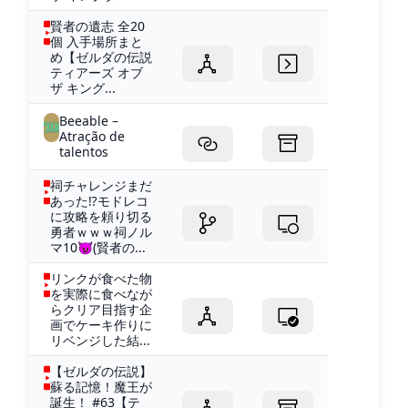
賢者の遺志 全20
個 入手場所まと
め【ゼルダの伝説
ティアーズ オブ
ザ キング...
Beeable –
Atração de
talentos
祠チャレンジまだ
あった⁉モドレコ
に攻略を頼り切る
勇者ｗｗｗ祠ノル
マ10😈(賢者の...
リンクが食べた物
を実際に食べなが
らクリア目指す企
画でケーキ作りに
リベンジした結...
【ゼルダの伝説】
蘇る記憶！魔王が
誕生！ #63【テ