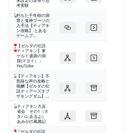
未設定の逆張り思
考実験
朽ちた千年樹の洞
窟と鬼神ブーツの
入手法【ティアキ
ン攻略】 とある
ゲームブ...
【ゼルダの伝説
ティアキン】東
ゲルド遺跡の洞
窟(マヨイ） -
YouTube
【ティアキン】不
気味な声の攻略と
報酬【ゼルダの伝
説ティアーズオブ
ザキングダム】...
ティアキン大反
省会 その1（ネ
タバレあるよ）
あみがの風雅記
『ゼルダの伝説