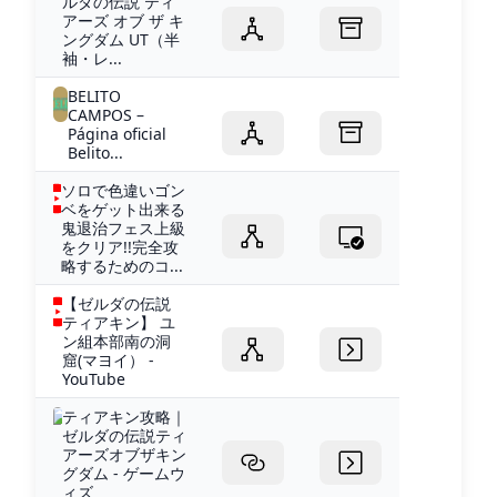
ルダの伝説 ティ
アーズ オブ ザ キ
ングダム UT（半
袖・レ...
BELITO
CAMPOS –
Página oficial
Belito...
ソロで色違いゴン
ベをゲット出来る
鬼退治フェス上級
をクリア!!完全攻
略するためのコ...
【ゼルダの伝説
ティアキン】 ユ
ン組本部南の洞
窟(マヨイ） -
YouTube
ティアキン攻略｜
ゼルダの伝説ティ
アーズオブザキン
グダム - ゲームウ
ィズ