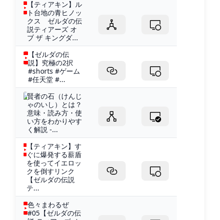
【ティアキン】ル
ト台地の青ヒノッ
クス ゼルダの伝
説ティアーズ オ
ブ ザ キングダ...
【ゼルダの伝
説】究極の2択
#shorts #ゲーム
#任天堂 #...
賢者の石（けんじ
ゃのいし）とは？
意味・読み方・使
い方をわかりやす
く解説 -...
【ティアキン】す
ぐに爆発する薪盾
を使ってイエロッ
クを倒すリンク
【ゼルダの伝説
テ...
色々まわるぜ
#05【ゼルダの伝