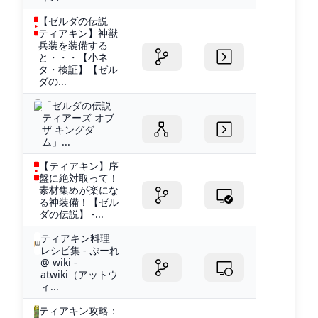
【ゼルダの伝説
ティアキン】神獣
兵装を装備する
と・・・【小ネ
タ・検証】【ゼル
ダの...
「ゼルダの伝説
ティアーズ オブ
ザ キングダ
ム」...
【ティアキン】序
盤に絶対取って！
素材集めが楽にな
る神装備！【ゼル
ダの伝説】 -...
ティアキン料理
レシピ集 - ぷーれ
@ wiki -
atwiki（アットウ
ィ...
ティアキン攻略：