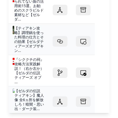
られてない盾の活
用術15選。お勧
めのスクラビルド
素材など【ゼル
ダ...
【ティアキン攻
略】調理鍋を使っ
た料理の仕方とそ
の効果【ゼルダテ
ィアーズオブザキ
ン...
『シククチの祠』
攻略方法実践解
説！（右か左か）
【ゼルダの伝説
ティアーズ オブ
...
【ゼルダの伝説
ティアキン】魔人
像 全6ヵ所を解放
しろ！暗闇・思い
出・ダーク装...