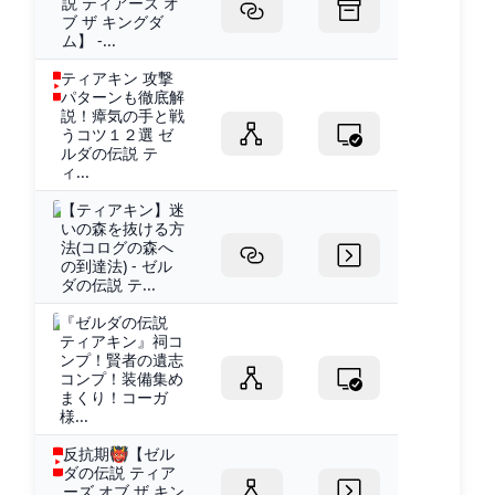
説 ティアーズ オ
ブ ザ キングダ
ム】 -...
ティアキン 攻撃
パターンも徹底解
説！瘴気の手と戦
うコツ１２選 ゼ
ルダの伝説 テ
ィ...
【ティアキン】迷
いの森を抜ける方
法(コログの森へ
の到達法) - ゼル
ダの伝説 テ...
『ゼルダの伝説
ティアキン』祠コ
ンプ！賢者の遺志
コンプ！装備集め
まくり！コーガ
様...
反抗期👹【ゼル
ダの伝説 ティア
ーズ オブ ザ キン