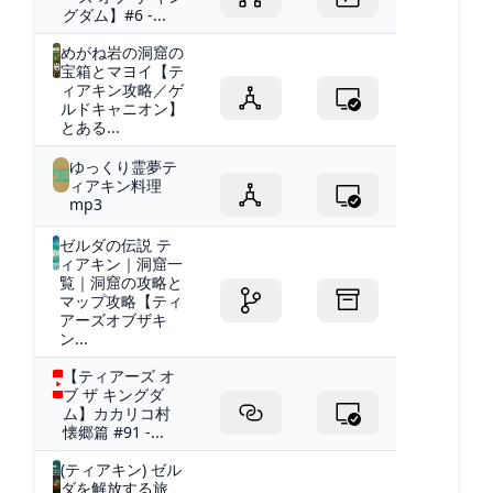
グダム】#6 -...
めがね岩の洞窟の
宝箱とマヨイ【テ
ィアキン攻略／ゲ
ルドキャニオン】
とある...
ゆっくり霊夢テ
ィアキン料理
mp3
ゼルダの伝説 テ
ィアキン｜洞窟一
覧｜洞窟の攻略と
マップ攻略【ティ
アーズオブザキ
ン...
【ティアーズ オ
ブ ザ キングダ
ム】カカリコ村
懐郷篇 #91 -...
(ティアキン) ゼル
ダを解放する旅