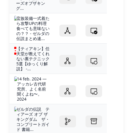
ーズオブザキン
グ...
蛮族装備一式着た
ら攻撃UPの料理
食べても意味ない
の？？ - ゼルダの
伝説まとめ速...
【ティアキン】任
天堂が教えてくれ
ない裏テクニック
5選【ゆっくり解
説】 -...
14 feb. 2024 —
アッカレ古代研
究所、よく名前
聞くよね〜。
2024
ゼルダの伝説 テ
ィアーズ オブ ザ
キングダム ザ・
コンプリートガイ
ド 書籍...