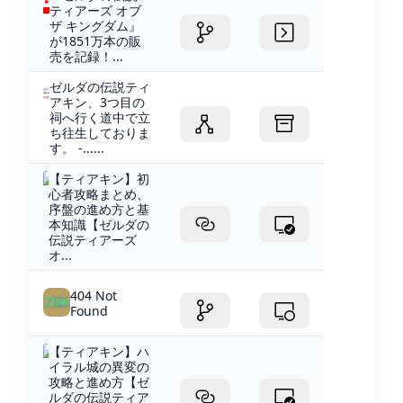
ティアーズ オブ
ザ キングダム』
が1851万本の販
売を記録！...
ゼルダの伝説ティ
アキン、3つ目の
祠へ行く道中で立
ち往生しておりま
す。 -......
【ティアキン】初
心者攻略まとめ、
序盤の進め方と基
本知識【ゼルダの
伝説ティアーズ
オ...
404 Not
Found
【ティアキン】ハ
イラル城の異変の
攻略と進め方【ゼ
ルダの伝説ティア