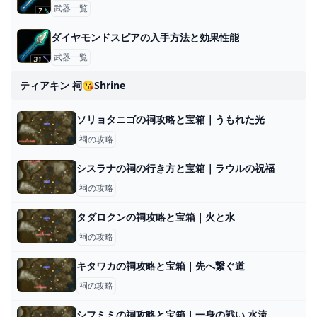
武器一覧
ダイヤモンドスピアの入手方法と効果性能
武器一覧
ティアキン 祠😘shrine
ソリョタニゴの祠攻略と宝箱｜うもれた光
祠の攻略
シスラナの祠の行き方と宝箱｜ラウルの祝福
祠の攻略
タダロクンの祠攻略と宝箱｜火と水
祠の攻略
キタワカの祠攻略と宝箱｜先へ繋ぐ道
祠の攻略
シフミミの祠攻略と宝箱｜一身の戦い 水流