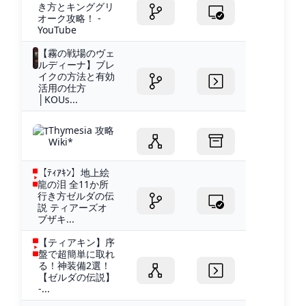
き方とキンググリ
オーク攻略！ -
YouTube
【霧の戦場のヴェ
ルディーナ】ブレ
イクの方法と有効
活用の仕方
│KOUs...
Thymesia 攻略
Wiki*
【ﾃｨｱｷﾝ】地上絵
龍の泪 全11か所
行き方ゼルダの伝
説 ティアーズオ
ブザキ...
【ティアキン】序
盤で超簡単に取れ
る！神装備2選！
【ゼルダの伝説】
-...