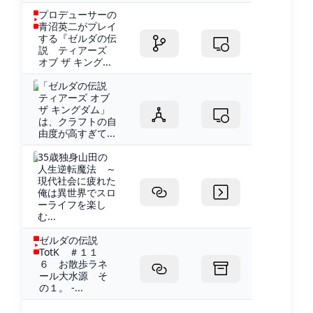
プロデューサーの
青沼英二がプレイ
する『ゼルダの伝
説 ティアーズ
オブ ザ キング...
「ゼルダの伝説
ティアーズ オブ
ザ キングダム」
は、クラフトの自
由度が高すぎて...
35歳独身山田の
人生逆転魔法 ～
現代社会に疲れた
俺は異世界でスロ
ーライフを楽し
む...
ゼルダの伝説
TotK ＃１１
６ お散歩ラネ
ール大水源 そ
の１。 -...