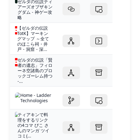
ゼルダの伝説ティ
アーズオブザキン
グダム - 神ゲー攻
略
【ゼルダの伝説
TotK】マーキン
グマップ ～全て
のほこら祠・井
戸・洞窟・深...
ゼルダの伝説「賢
者の遺志」フィロ
ーネ空諸島のブロ
ックゴーレム持つ
-...
Home - Ladder
Technologies
ティアキンで料
理をするリンク
の4コマ ぴこ さ
んのマンガ ツイ
コミ(...