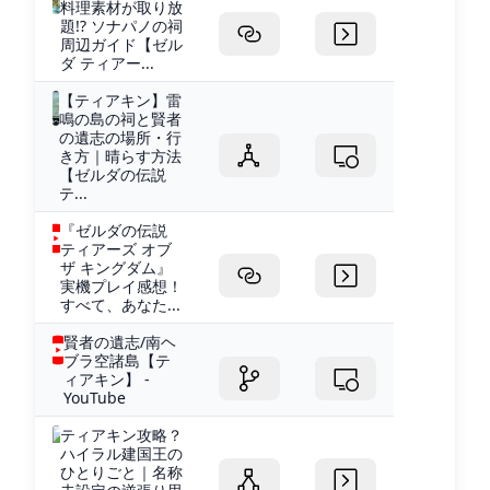
料理素材が取り放
題!? ソナパノの祠
周辺ガイド【ゼル
ダ ティアー...
【ティアキン】雷
鳴の島の祠と賢者
の遺志の場所・行
き方｜晴らす方法
【ゼルダの伝説
テ...
『ゼルダの伝説
ティアーズ オブ
ザ キングダム』
実機プレイ感想！
すべて、あなた...
賢者の遺志/南ヘ
ブラ空諸島【テ
ィアキン】 -
YouTube
ティアキン攻略？
ハイラル建国王の
ひとりごと｜名称