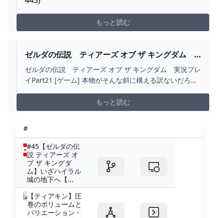
もっと読む
ゼルダの伝説 ティアーズ オブ ザ キングダム
実況プレイPART21 - ニコニコ動画
ゼルダの伝説 ティアーズ オブ ザ キングダム 実況プレ
イPart21 [ゲーム] 本物がそんな斜に構える訳ないだろ！
偽物だ！！
もっと読む
#
#45【ゼルダの伝
説 ティアーズ オ
ブ ザ キングダ
ム】いざハイラル
城の地下へ【...
【ティアキン】圧
巻のボリュームと
バリエーション -