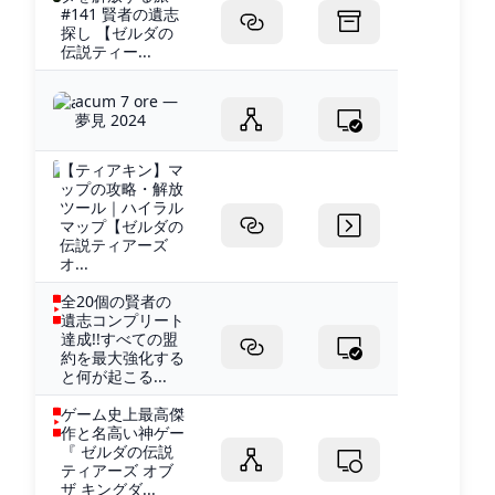
#141 賢者の遺志
探し 【ゼルダの
伝説ティー...
acum 7 ore —
夢見 2024
【ティアキン】マ
ップの攻略・解放
ツール｜ハイラル
マップ【ゼルダの
伝説ティアーズ
オ...
全20個の賢者の
遺志コンプリート
達成!!すべての盟
約を最大強化する
と何が起こる...
ゲーム史上最高傑
作と名高い神ゲー
『 ゼルダの伝説
ティアーズ オブ
ザ キングダ...