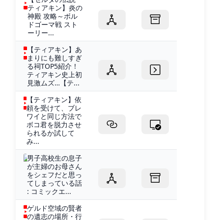
ティアキン】炎の
神殿 攻略～ボル
ドゴーマ戦 スト
ーリー...
【ティアキン】あ
まりにも難しすぎ
る祠TOP5紹介！
ティアキン史上初
見激ムズ…【テ...
【ティアキン】依
頼を受けて、ブレ
ワイと同じ方法で
ボコ君を脱力させ
られるか試して
み...
男子高校生の息子
が主婦のお母さん
をシェフだと思っ
てしまっている話
: コミックエ...
ゲルド空域の賢者
の遺志の場所・行