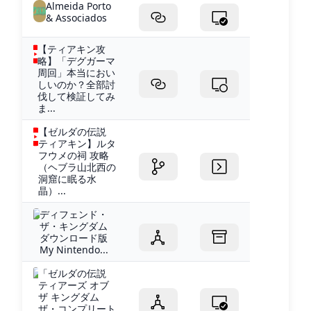
Almeida Porto
& Associados
【ティアキン攻
略】「デグガーマ
周回」本当におい
しいのか？全部討
伐して検証してみ
ま...
【ゼルダの伝説
ティアキン】ルタ
フウメの祠 攻略
（ヘブラ山北西の
洞窟に眠る水
晶）...
ディフェンド・
ザ・キングダム
ダウンロード版
My Nintendo...
「ゼルダの伝説
ティアーズ オブ
ザ キングダム
ザ・コンプリート