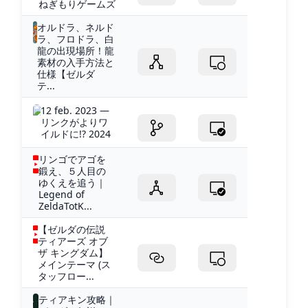
ねぎもりゲームズ
オルドラ、ネルド
ラ、フロドラ、白
龍の出現場所！龍
素材の入手方法と
仕様【ゼルダ
テ...
12 feb. 2023 —
リンクがよりワ
イルドに!? 2024
リンゴでアゴを
鍛え、５人目の
ゆくえを追う｜
Legend of
ZeldaTotK...
【ゼルダの伝説
ティアーズ オブ
ザ キングダム】
メインテーマ (ス
タッフロー...
ティアキン攻略｜