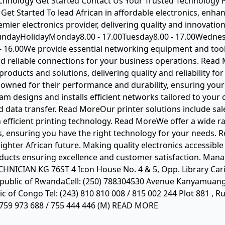
chnology Get Started Contact Us Your Trusted Technology P
 Get Started To lead African in affordable electronics, enh
emier electronics provider, delivering quality and innovati
undayHolidayMonday8.00 - 17.00Tuesday8.00 - 17.00Wednesda
- 16.00We provide essential networking equipment and tool
nd reliable connections for your business operations. Rea
products and solutions, delivering quality and reliability f
owned for their performance and durability, ensuring your
m designs and installs efficient networks tailored to you
data transfer. Read MoreOur printer solutions include sale
 efficient printing technology. Read MoreWe offer a wide r
, ensuring you have the right technology for your needs. 
ighter African future. Making quality electronics accessible
roducts ensuring excellence and customer satisfaction. M
HNICIAN KG 76ST 4 Icon House No. 4 & 5, Opp. Library Cari
Republic of RwandaCell: (250) 788304530 Avenue Kanyamuang
c of Congo Tel: (243) 810 810 008 / 815 002 244 Plot 881 , 
 759 973 688 / 755 444 446 (M) READ MORE