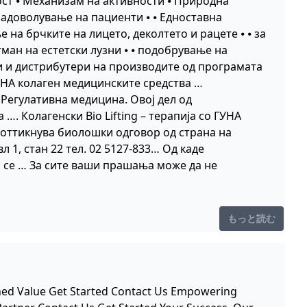
ост ⦁ Механизам на активности ⦁ Природна
 задоволување на пациенти ⦁ ⦁ Едноставна
 на брчките на лицето, деколтето и рацете ⦁ ⦁ за
етман на естетски лузни ⦁ ⦁ подобрување на
и и дистрибутери на производите од програмата
УНА колаген медицинските средства …
Регулативна медицина. Овој дел од
. Колагенски Bio Lifting – терапија со ГУНА
 поттикнува биолошки одговор од страна на
 1, стан 22 тел. 02 5127-833… Од каде
 се … За сите ваши прашања може да не
もっと読む
ched Value Get Started Contact Us Empowering