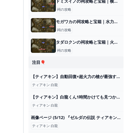
ドミズイノの祠攻略と宝箱｜横たわる通り道
祠の攻略
モガワカの祠攻略と宝箱｜水力発電
祠の攻略
タダロクンの祠攻略と宝箱｜火と水
祠の攻略
注目🎈
【ティアキン】自動回復×超火力の槍が最強すぎる！しかも序盤から作れてヤバいｗ【ゼルダの伝説ティアーズオブザキングダム】 - YouTube
ティアキン 白龍
【ティアキン】白龍くん1時間かけても見つからなくてキレそう｜ぽちぽちゲーム速報
ティアキン 白龍
画像ページ (5/12) 『ゼルダの伝説 ティアキン』UTコレクションが発売中、ラインアップ一挙紹介。白龍の瞳から落ちる泪が印象的 ゲーム・エンタメ最新情報のファミ通.com
ティアキン 白龍