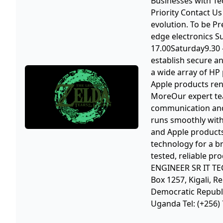
Businesses with Te
Priority Contact Us
evolution. To be Pr
edge electronics S
17.00Saturday9.30 
establish secure a
a wide array of HP 
Apple products ren
MoreOur expert tea
communication and 
runs smoothly with
and Apple products
technology for a br
tested, reliable p
ENGINEER SR IT TEC
Box 1257, Kigali, 
Democratic Republi
Uganda Tel: (+256)