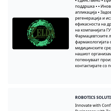
⦁ Единствено ⦁ Еф
поддршка ⦁ ⦁ Инов
апликација ⦁ Задо
регенерација и исх
ефикасноста на д
на компанијата ГУ
Фармацевтските л
фармакологијата с
медицинските сред
нашиот организам 
потекнуваат прои
контактирате со 
ROBOTICS SOLUT
Innovate with Conf