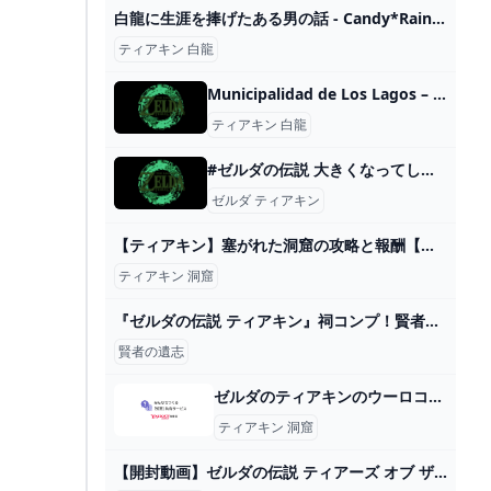
白龍に生涯を捧げたある男の話 - Candy*Rainy - BOOTH
ティアキン 白龍
Municipalidad de Los Lagos – Sitio oficial de la Municipalidad de Los Lagos
ティアキン 白龍
#ゼルダの伝説 大きくなってしまった 時のオカリナ - pramaiのイラスト - pixiv
ゼルダ ティアキン
【ティアキン】塞がれた洞窟の攻略と報酬【ゼルダの伝説ティアーズオブザキングダム】 - ゲームウィズ
ティアキン 洞窟
『ゼルダの伝説 ティアキン』祠コンプ！賢者の遺志コンプ！装備集めまくり！コーガ様もボコボコにして決戦準備は今度こそ完了･･･！【プレイ日記10】 : もゲつぶ。【元ゲーム情報サイト編集者のつぶやき。】
賢者の遺志
ゼルダのティアキンのウーロコ岬崖下の洞窟の入り方を教えてください -... - Yahoo!知恵袋
ティアキン 洞窟
【開封動画】ゼルダの伝説 ティアーズ オブ ザ キングダム エディション 最高すぎ！！ - YouTube