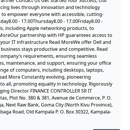
artner Contact Us Get Started Your Success, Our
ancing lives through innovation and technology
on to empower everyone with accessible, cutting-
y8.00 - 17.00Thursday8.00 - 17.00Friday8.00 -
s, including Apple networking products, to
d MoreOur partnership with HP guarantees access to
or your IT infrastructure Read MoreWe offer Dell and
 business stays productive and competitive. Read
r company’s requirements, ensuring seamless
s, maintenance, and support, ensuring your office
ange of computers, including desktops, laptops,
Read More Constantly evolving, pioneering
 to all, promoting equality in technology. Rigorously
anaging Director FINANCE CONTROLLER SR IT
tas, Plot No. 380 & 381, Avenue de Commerce, P. O.
a, Next Raw Bank, Goma City (North Kivu Province),
Rubaga Road, Old Kampala P. O. Box 30322, Kampala-