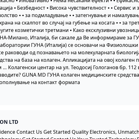
икасно ⦁ Иновативно ⦁ Нема несакани ефекти ⦁ ⦁ Ефикасн
ација ⦁ Безбедност ⦁ Висока чувствителност ⦁ ⦁ Сервис и
волство ⦁ ⦁ за подмладување ⦁ ⦁ затегнување и намалување
рана на скалпот во случај на губење на косата ⦁ ⦁ за тр
ругите козметички третмани ⦁ Како ексклузивни увозниц
НА-Милано, Италија, би сакале да Ве информираме за Г
аборатории ГУНА (Италија) се основачи на Физиолошки 
е раководи од познавањето на молекуларната биологија …
ства на база на колаген. Апликацијата на овој колаген
… Колагенски центар на ул. Теодосиј Гологанов бр. 112 вл
зводите? GUNA MD ГУНА колаген медицинските средства
пополнување на контакт формата
ION LTD
idence Contact Us Get Started Quality Electronics, Unmat