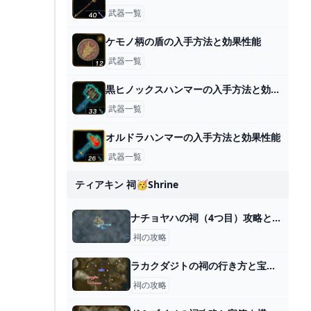
武器一覧
ケモノ柄の盾の入手方法と効果性能
武器一覧
黒ヒノックスハンマーの入手方法と効果性能
武器一覧
オルドラハンマーの入手方法と効果性能
武器一覧
ティアキン 祠🥳shrine
ナチョヤハの祠（4つ目）攻略と行き方｜戻る力
祠の攻略
ラカクダジトの祠の行き方と宝箱｜ラウルの祝福
祠の攻略