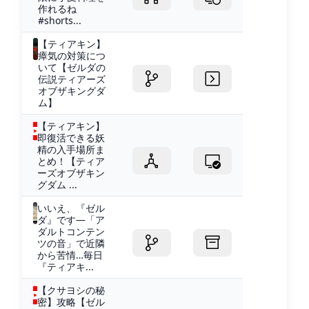
作れるね
#shorts...
【ティアキン】
瘴気の対策につ
いて【ゼルダの
伝説ティアーズ
オブザキングダ
ム】
【ティアキン】
即復活できる妖
精の入手場所ま
とめ！【ティア
ーズオブザキン
グダム ...
いいえ、『ゼル
ダ』です―「ア
ダルトコンテン
ツの音」で近隣
から苦情…毎日
『ティアキ...
【クサヨシの秘
密】攻略【ゼル