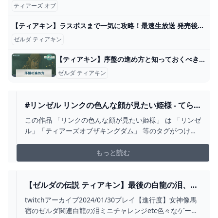
ティアーズ オブ
【ティアキン】ラスボスまで一気に攻略！最速生放送 発売後0時から part１『ゼルダの伝説 ティアーズ オブ ザ キングダム』 - YouTube
ゼルダ ティアキン
【ティアキン】序盤の進め方と知っておくべきこと【ゼルダの伝説ティアーズオブザキングダム】 - 神ゲー攻略
ゼルダ ティアキン
#リンゼル リンクの色んな顔が見たい姫様 - てらい
ちごのマンガ #ティアーズオブザキングダム #ゼ
この作品 「リンクの色んな顔が見たい姫様」 は 「リンゼ
ルダの伝説 - PIXIV
ル」「ティアーズオブザキングダム」 等のタグがつけら
れた「てらいちご」さんの漫画です。 「ティアキン後ま
だギリギリ付き合ってないリンゼルです彼のことをもっ
もっと読む
と知りたいって100年前の日記に書いてたけど、今でもそ
う思ってたら可…
【ゼルダの伝説 ティアキン】最後の白龍の泪、そ
して復活のマスターソード その25 - YOUTUBE
twitchアーカイブ2024/01/30プレイ【進行度】女神像馬
宿のゼルダ関連白龍の泪ミニチャレンジetc色々なゲーム