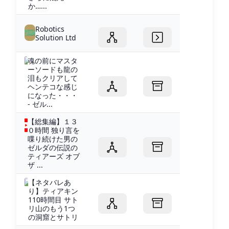
か…...
Robotics
Solution Ltd
魂の前にマスタ
ーソードも龍の
泪もクリアして
ヘンテコな感じ
になった・・・
- ゼル...
【総集編】１３
０時間 独り言を
喋り続けた男の
ゼルダの伝説の
ティアーズ オブ
ザ ...
【ネタバレあ
り】ティアキン
110時間目 サト
リ山のもう1つ
の洞窟とサトリ