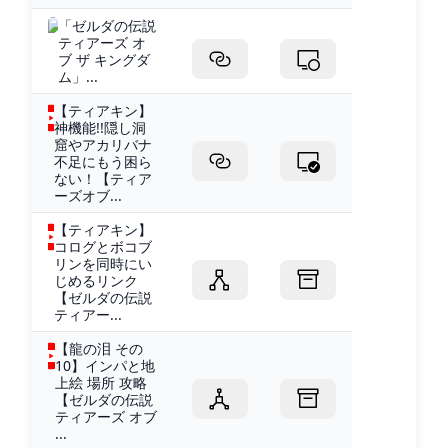
「ゼルダの伝説
ティアーズ オ
ブ ザ キングダ
ム」...
【ティアキン】
神機能!!隠し洞
窟やアカリバナ
不足にもう困ら
ない！【ティア
ーズオブ...
【ティアキン】
コログとボコブ
リンを同時にい
じめるリンク
【ゼルダの伝説
ティアー...
【龍の泪 その
10】インパと地
上絵 場所 攻略
【ゼルダの伝説
ティアーズ オブ
...