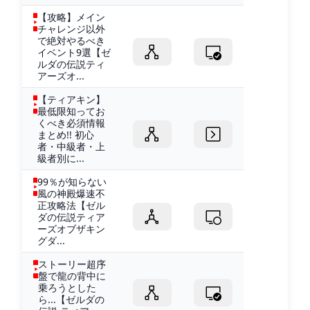
【攻略】メイン
チャレンジ以外
で絶対やるべき
イベント9選【ゼ
ルダの伝説ティ
アーズオ...
【ティアキン】
最低限知ってお
くべき必須情報
まとめ!! 初心
者・中級者・上
級者別に...
99％が知らない
風の神殿爆速不
正攻略法【ゼル
ダの伝説ティア
ーズオブザキン
グダ...
ストーリー超序
盤で龍の背中に
乗ろうとした
ら...【ゼルダの