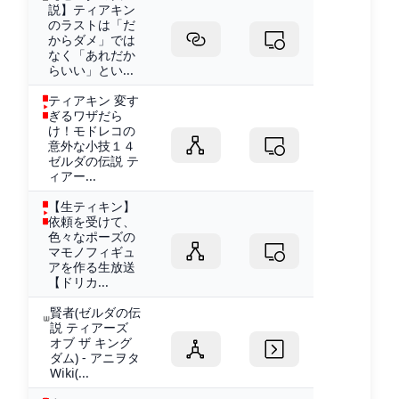
説】ティアキン
のラストは「だ
からダメ」では
なく「あれだか
らいい」とい...
ティアキン 変す
ぎるワザだら
け！モドレコの
意外な小技１４
ゼルダの伝説 テ
ィアー...
【生ティキン】
依頼を受けて、
色々なポーズの
マモノフィギュ
アを作る生放送
【ドリカ...
賢者(ゼルダの伝
説 ティアーズ
オブ ザ キング
ダム) - アニヲタ
Wiki(...