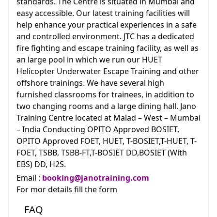
standards. The Centre is situated in Mumbai and
easy accessible. Our latest training facilities will
help enhance your practical experiences in a safe
and controlled environment. JTC has a dedicated
fire fighting and escape training facility, as well as
an large pool in which we run our HUET
Helicopter Underwater Escape Training and other
offshore trainings. We have several high
furnished classrooms for trainees, in addition to
two changing rooms and a large dining hall. Jano
Training Centre located at Malad – West – Mumbai
– India Conducting OPITO Approved BOSIET,
OPITO Approved FOET, HUET, T-BOSIET,T-HUET, T-
FOET, TSBB, TSBB-FT,T-BOSIET DD,BOSIET (With
EBS) DD, H2S.
Email :
booking@janotraining.com
For mor details fill the form
FAQ