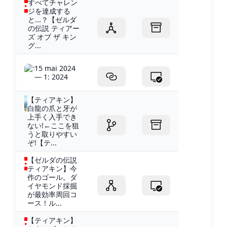
すべてチャレン
ジを達成する
と...？【ゼルダ
の伝説 ティアー
ズ オブ ザ キン
グ...
15 mai 2024
— 1: 2024
【ティアキン】
白龍の爪と牙が
上手く入手でき
ない!←ここを狙
うと取りやすい
ぞ!【テ...
【ゼルダの伝説
ティアキン】今
作のゴール。ダ
イヤモンド採掘
が最効率周回コ
ース！ル...
【ティアキン】