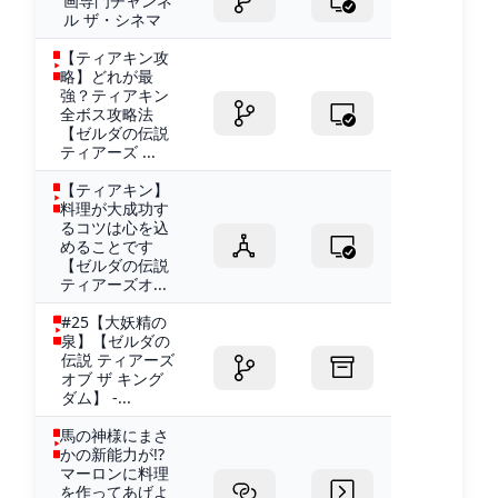
画専門チャンネ
ル ザ・シネマ
【ティアキン攻
略】どれが最
強？ティアキン
全ボス攻略法
【ゼルダの伝説
ティアーズ ...
【ティアキン】
料理が大成功す
るコツは心を込
めることです
【ゼルダの伝説
ティアーズオ...
#25【大妖精の
泉】【ゼルダの
伝説 ティアーズ
オブ ザ キング
ダム】 -...
馬の神様にまさ
かの新能力が!?
マーロンに料理
を作ってあげよ