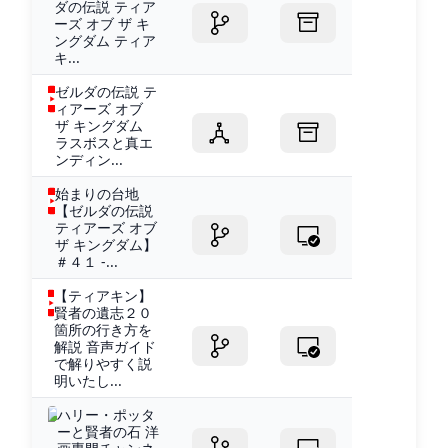
ダの伝説 ティア
ーズ オブ ザ キ
ングダム ティア
キ...
ゼルダの伝説 テ
ィアーズ オブ
ザ キングダム
ラスボスと真エ
ンディン...
始まりの台地
【ゼルダの伝説
ティアーズ オブ
ザ キングダム】
＃４１ -...
【ティアキン】
賢者の遺志２０
箇所の行き方を
解説 音声ガイド
で解りやすく説
明いたし...
ハリー・ポッタ
ーと賢者の石 洋