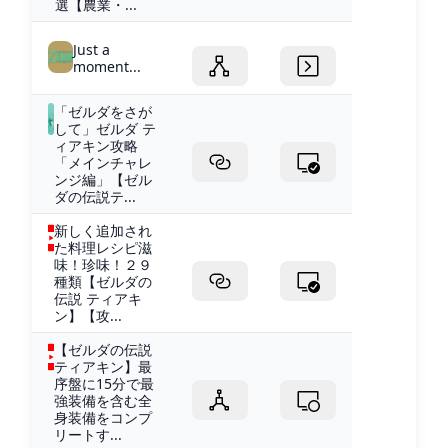
選【農業・...
Just a
moment...
「ゼルダをさが
して」ゼルダ テ
ィアキン攻略
「メインチャレ
ンジ編」【ゼル
ダの伝説テ...
新しく追加され
た料理レシピ滋
味！珍味！２９
種類【ゼルダの
伝説 ティアキ
ン】【攻...
【ゼルダの伝説
ティアキン】最
序盤に15分で最
強装備を含む全
身装備をコンプ
リートす...