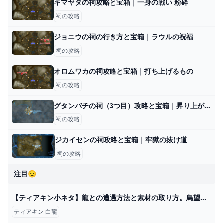
キマヤタの祠攻略と宝箱｜一身の戦い 粉砕
祠の攻略
ジョニウの祠の行き方と宝箱｜ラウルの祝福
祠の攻略
オロムワカの祠攻略と宝箱｜打ち上げるもの
祠の攻略
グタンバチの祠（3つ目）攻略と宝箱｜昇り上がる力
祠の攻略
ジカイセンの祠攻略と宝箱｜牢獄の抜け道
祠の攻略
注目😉
【ティアキン小ネタ】龍との遭遇方法と素材の取り方。鳥望台で飛ぶのがオススメ【ゼルダの伝説】 - GAME Watch
ティアキン 白龍