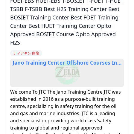
FOET-EBS HUET-EBS T-BOSIET T-FOET T-HUET
TSBB F-TSBB Best H2S Training Center Best
BOSIET Training Center Best FOET Training
Center Best HUET Training Center Opito
Approved BOSIET Course Opito Approved
H2S
ティアキン 白龍
Jano Training Center Offsh
Welcome To JTC The Jano Training Centre JTC was
established in 2016 as a purpose-built training
centre, specializing in safety training for the oil
and gas and marine industries. JTC is a leading
and specialist in providing world class Safety
training to global and regional approved