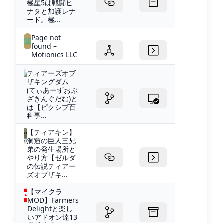
極星5は戦闘ヒ
ナタと加護レナ
ード。極...
Page not
found –
Motionics LLC
ティアーズオブ
ザキングダム
(てぃあーずおぶ
ざきんぐだむ)と
は【ピクシブ百
科事...
【ティアキン】
洞窟の巨人三兄
弟の発生場所と
やり方【ゼルダ
の伝説ティアー
ズオブザキ...
【マイクラ
MOD】Farmers
Delightと楽し
いアドオン達13