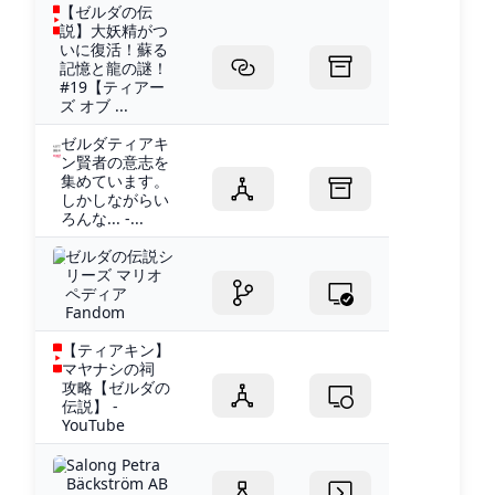
【ゼルダの伝
説】大妖精がつ
いに復活！蘇る
記憶と龍の謎！
#19【ティアー
ズ オブ ...
ゼルダティアキ
ン賢者の意志を
集めています。
しかしながらい
ろんな... -...
ゼルダの伝説シ
リーズ マリオ
ペディア
Fandom
【ティアキン】
マヤナシの祠
攻略【ゼルダの
伝説】 -
YouTube
Salong Petra
Bäckström AB