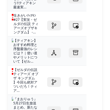
う!!ティアキン
最速実...
生きがいﾃｨｱｷﾝ
#27【実況・ゼ
ルダの伝説 ティ
アーズオブザキ
ングダム】 -...
【ティアキン】
おすすめ料理と
序盤最強のレシ
ピは？｜使い道
やメリットにつ
いて【ゼル...
【ゼルダの伝説
ティアーズ オブ
ザ キングダム
】今回も絶対ア
ツいだろ！ティ
ア...
『まおりゅう』
5月27日生放送
まとめ。新たな