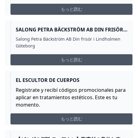
をしていると思うのでゲームのプレイの続きなどは、再
生リストからだと検索しやすいと思いますBroadcasted
もっと読む
live on Twitch -- Watch live at https://w...
SALONG PETRA BÄCKSTRÖM AB DIN FRISÖR I
LINDHOLMEN GÖTEBORG
Salong Petra Bäckström AB Din frisör i Lindholmen
Göteborg
もっと読む
EL ESCULTOR DE CUERPOS
Registrate y recibí códigos promocionales para
aplicar en tratamientos estéticos. Este es tu
momento.
もっと読む