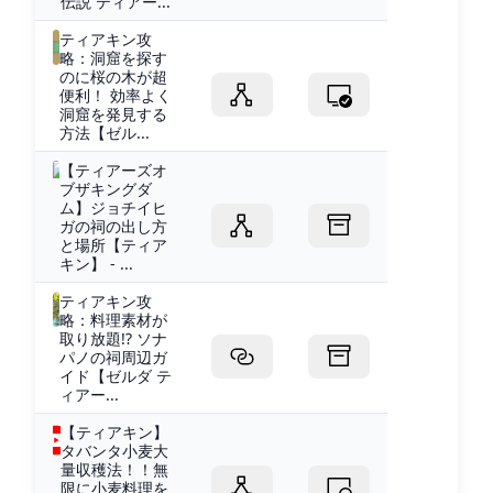
伝説 ティアー...
ティアキン攻
略：洞窟を探す
のに桜の木が超
便利！ 効率よく
洞窟を発見する
方法【ゼル...
【ティアーズオ
ブザキングダ
ム】ジョチイヒ
ガの祠の出し方
と場所【ティア
キン】 - ...
ティアキン攻
略：料理素材が
取り放題!? ソナ
パノの祠周辺ガ
イド【ゼルダ テ
ィアー...
【ティアキン】
タバンタ小麦大
量収穫法！！無
限に小麦料理を