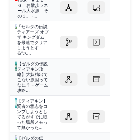
６ お散歩ラネ
ール大水源 そ
の１。 -...
「ゼルダの伝説
ティアーズ オブ
ザ キングダム」
を最速でクリア
しようとす
る“ス...
【ゼルダの伝説
ティアキン攻
略】大妖精出て
こない原因って
なに？ – ゲーム
攻略...
【ティアキン】
賢者の意志をコ
ンプしようとし
てるがすでに取
った場所メモっ
て無かった...
【ゼルダの伝