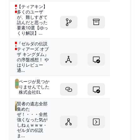
【ティアキン】
多くのユーザ
が、難しすぎて
詰んだと思った
要素10選【ゆっ
くり解説】...
『ゼルダの伝説
ティアーズ オブ
ザ キングダム』
の序盤感想！ や
はりレビュー
通...
ページが見つか
りませんでした
株式会社EL
賢者の遺志全部
集めた
ぜ！・・・全然
強くなった気が
しねぇｗｗｗ -
ゼルダの伝説
ま...