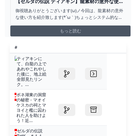
【ゼルダの伝説 ティアキン】龍素材の意外な使い
方( *´艸｀) - YOUTUBE
御視聴ありがとうございます(ω)ノ今回は、龍素材の意外
な使い方を紹介致します(*´ω｀)ちょっとシステム的な部
分に関わってくる事ですが、何かに発展すれば面白いか
なと思い編集、投稿致しました(;´∀｀)何か面白い事を自分
もっと読む
で考えて見たかったのですが、考えて考えて閃きません
でした(-_-;)まだまだ動画更新していき...
#
ティアキンに
て、白龍の上で
あれやこれやし
た後に、地上絵
全部見たリン
ク。...
ボネ湖東の洞窟
の秘密 - マオイ
ケスカの祠とマ
ヨイと檻に囚わ
れた人を助けよ
う！近...
ゼルダの伝説
TotK ＃１１