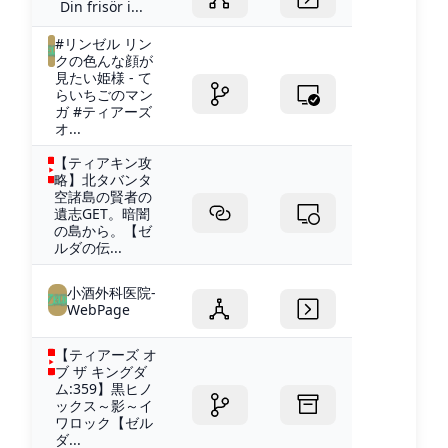
Din frisör i...
#リンゼル リン
クの色んな顔が
見たい姫様 - て
らいちごのマン
ガ #ティアーズ
オ...
【ティアキン攻
略】北タバンタ
空諸島の賢者の
遺志GET。暗闇
の島から。【ゼ
ルダの伝...
小酒外科医院-
WebPage
【ティアーズ オ
ブ ザ キングダ
ム:359】黒ヒノ
ックス～影～イ
ワロック【ゼル
ダ...