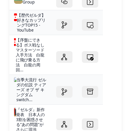
Group
【歴代ゼルダ】
好きなカップリ
ングTOP15 -
YouTube
【序盤にでき
る】ボス戦なし
マスターソード
入手方法 白龍
に飛び乗る方
法 白龍の周
回...
当季大流行 ゼル
ダの伝説 ティア
ーズ オブ ザ キ
ングダム
switch...
『ゼルダ』新作
発表 日本人の
3割を困惑させ
る“あの問題”が
さらに混沌