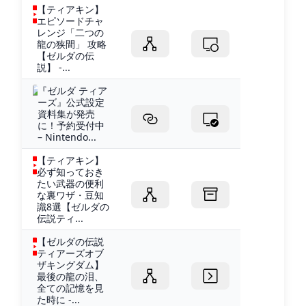
【ティアキン】
エピソードチャ
レンジ「二つの
龍の狭間」 攻略
【ゼルダの伝
説】 -...
『ゼルダ ティア
ーズ』公式設定
資料集が発売
に！予約受付中
– Nintendo...
【ティアキン】
必ず知っておき
たい武器の便利
な裏ワザ・豆知
識8選【ゼルダの
伝説ティ...
【ゼルダの伝説
ティアーズオブ
ザキングダム】
最後の龍の泪、
全ての記憶を見
た時に -...