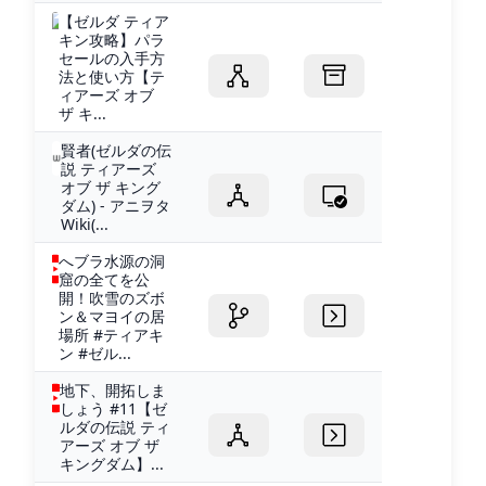
【ゼルダ ティア
キン攻略】パラ
セールの入手方
法と使い方【テ
ィアーズ オブ
ザ キ...
賢者(ゼルダの伝
説 ティアーズ
オブ ザ キング
ダム) - アニヲタ
Wiki(...
へブラ水源の洞
窟の全てを公
開！吹雪のズボ
ン＆マヨイの居
場所 #ティアキ
ン #ゼル...
地下、開拓しま
しょう #11【ゼ
ルダの伝説 ティ
アーズ オブ ザ
キングダム】...