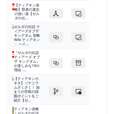
【ティアキン攻
略】賢者の遺志
の使い道【ゼル
ダの伝...
ゼルダの伝説 テ
ィアーズオブザ
キングダム 攻略
Wiki ティアキン
： ヘイ...
『ゼルダの伝説
ティアーズ オブ
ザ キングダム』
が楽しみな10の
理由 -...
【ティアキン小
ネタ】ゾナニウ
ムざくざく！ 始
まりの空島の採
掘ポイントをご
紹介【ゼ...
ティアキン攻略
｜ゼルダの伝説