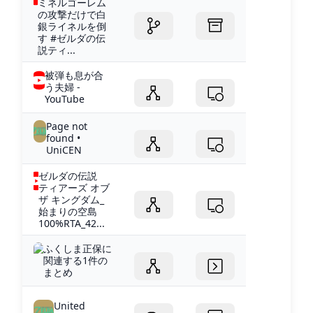
ミネルゴーレム
の攻撃だけで白
銀ライネルを倒
す #ゼルダの伝
説ティ...
被弾も息が合
う夫婦 -
YouTube
Page not
found •
UniCEN
ゼルダの伝説
ティアーズ オブ
ザ キングダム_
始まりの空島
100%RTA_42...
ふくしま正保に
関連する1件の
まとめ
United