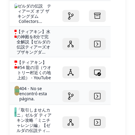
ゼルダの伝説 テ
ィアーズ オブ ザ
キングダム
Collectors...
【ティアキン】水
の神殿を8分で完
全解説【ゼルダの
伝説ティアーズオ
ブザキングダ...
【ティアキン】
#54 龍の泪（ウオ
トリー村近くの地
上絵） - YouTube
404 - No se
encontró esta
página.
「取引しませんカ
ニ」ゼルダ ティア
キン攻略「ミニチ
ャレンジ編」【ゼ
ルダの伝説ティ...