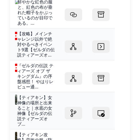
鮮やかな紅色の服
と、紅色の布が垂
れた帽子をかぶっ
ているのが目印で
ある。...
【攻略】メインチ
ャレンジ以外で絶
対やるべきイベン
ト9選【ゼルダの伝
説ティアーズオ...
『ゼルダの伝説 テ
ィアーズ オブ ザ
キングダム』の序
盤感想！ やはりレ
ビュー通...
【ティアキン】女
神像の場所と出来
ること｜水底の女
神像【ゼルダの伝
説ティアーズオ
ブ...
【ティアキン攻
略】蛮族の服（防