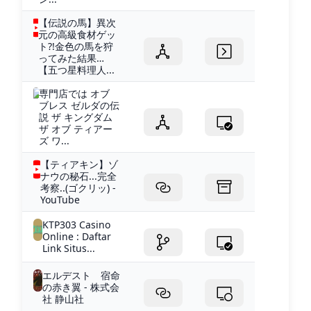
【伝説の馬】異次
元の高級食材ゲッ
ト?!金色の馬を狩
ってみた結果…
【五つ星料理人...
専門店では オブ
ブレス ゼルダの伝
説 ザ キングダム
ザ オブ ティアー
ズ ワ...
【ティアキン】ゾ
ナウの秘石...完全
考察..(ゴクリッ) -
YouTube
KTP303 Casino
Online : Daftar
Link Situs...
エルデスト 宿命
の赤き翼 - 株式会
社 静山社