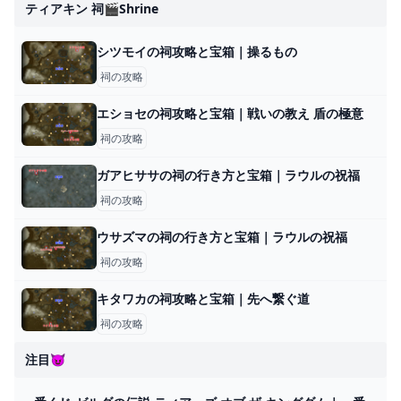
ティアキン 祠🎬shrine
シツモイの祠攻略と宝箱｜操るもの
祠の攻略
エショセの祠攻略と宝箱｜戦いの教え 盾の極意
祠の攻略
ガアヒササの祠の行き方と宝箱｜ラウルの祝福
祠の攻略
ウサズマの祠の行き方と宝箱｜ラウルの祝福
祠の攻略
キタワカの祠攻略と宝箱｜先へ繋ぐ道
祠の攻略
注目😈