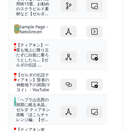
用術15選。お勧め
のスクラビルド素
材など【ゼルダ...
Sample Page –
Nebilimcen
【ティアキン】一
度も地上に降り立
たずに白龍に乗ろ
うとしたら...【ゼ
ルダの伝説 ...
【ゼルダの伝説テ
ィアキン】賢者の
神殿地下の洞窟(マ
ヨイ） - YouTube
「へブラ山北西の
洞窟に眠る水晶」
ゼルダ ティアキン
攻略「ほこらチャ
レンジ編」【ゼ...
【ティアキン攻