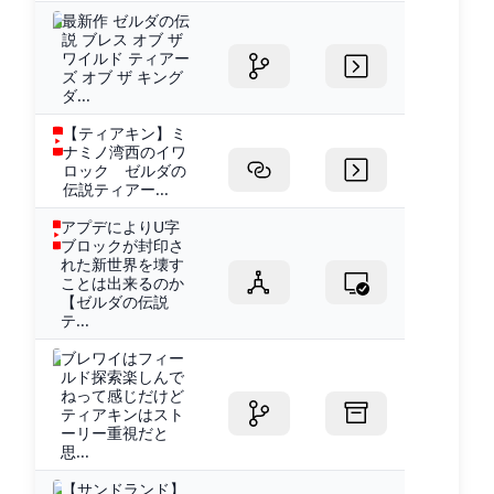
最新作 ゼルダの伝
説 ブレス オブ ザ
ワイルド ティアー
ズ オブ ザ キング
ダ...
【ティアキン】ミ
ナミノ湾西のイワ
ロック ゼルダの
伝説ティアー...
アプデによりU字
ブロックが封印さ
れた新世界を壊す
ことは出来るのか
【ゼルダの伝説
テ...
ブレワイはフィー
ルド探索楽しんで
ねって感じだけど
ティアキンはスト
ーリー重視だと
思...
【サンドランド】