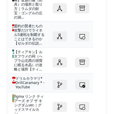
具）の場所と取り
方｜ラムダの財
宝・ゴングルの丘
の洞...
盟約の賢者たちの
攻撃だけでライネ
ル5連戦を制覇する
ことはできるのか
【ゼルダの伝説...
【ティアキン】ル
タフウメの祠（へ
ブラ山北西の洞窟
に眠る水晶）の攻
略と場所【ティ...
ドリルカラマリ*
DrillCaramary * -
YouTube
figma リンク ティ
アーズ オブ ザ キ
ングダムver.｜グ
ッドスマイルカ
ン...