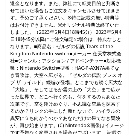
返金となります。また、弊社にて転売目的と判断さ
せて頂いた場合もご注文をキャンセルさせて頂きま
す。予めご了承ください。※特に記載の無い特典等
はお付けできません。※オリジナル特典は終了いた
しました。（2023年5月4日18時45分） 2023年5月4
日18時45分以降にご注文確定の場合は、特典なしと
なります。■商品名：ゼルダの伝説 Tears of the
Kingdom Nintendo Switch■メーカー:任天堂株式会
社■ジャンル：アクション / アドベンチャー■対応機
種：Nintendo Switch■型番：HAC-P-AXN7A果てな
き冒険は、大空へ広がる。『ゼルダの伝説 ブレス オ
ブ ザ ワイルド』続編が登場。どこまでも続く広大な
「大地」、そしてはるか雲の上の「大空」まで広が
った世界で、どこへ行くのも、何をするのもあなた
次第です。空を翔けめぐり、不思議な空島を探索す
るのか？リンクの手にした新たな力で、ハイラルの
異変に立ち向かうのか？あなただけの果てなき冒険
が、再び始まります。(C) Nintendo※画像はイメージ
です予告なく変更される場合がございます。 記載の