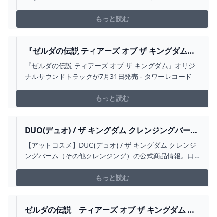
なしのキャラクターくじ！必ずいずれかの商品が手に入
ります！さらにお店で最後のくじを引くと特別なラスト
もっと読む
ワン賞が手に入ります！
『ゼルダの伝説 ティアーズ オブ ザ キングダム』
オリジナルサウンドトラックが7月31日発売 -
『ゼルダの伝説 ティアーズ オブ ザ キングダム』オリジ
TOWER RECORDS ONLINE
ナルサウンドトラックが7月31日発売 - タワーレコード
もっと読む
DUO(デュオ) / ザ キングダム クレンジングバーム
の公式商品情報｜美容・化粧品情報はアットコス
【アットコスメ】DUO(デュオ) / ザ キングダム クレンジ
メ
ングバーム（その他クレンジング）の公式商品情報。口
コミ（17件）や写真による評判、ザ キングダム クレンジ
ングバームに関する記事やQ&Aをチェックできます。美
もっと読む
容・化粧品のクチコミ情報を探すなら@cosme！
ゼルダの伝説 ティアーズ オブ ザ キングダム パ