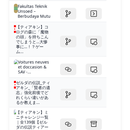
Fakultas Teknik
Unsoed –
Berbudaya Mutu
【ティアキン】コ
ログの森に「魔物
の頭」を持ちこん
でしまうと…大惨
事に…！？ゲー
ム...
Voitures neuves
et doccasion &
SAV -...
ゼルダの伝説_ティ
アキン_「賢者の遺
志」強化前後でど
れくらい違いがあ
るか教えま...
【ティアキン】ミ
ニチャレンジ一覧
｜全139個【ゼル
ダの伝説ティアー