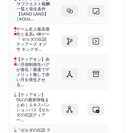
サブクエスト報酬
一覧と発生条件
【SAND LAND】
│KOUs...
ゲーム史上最高傑
作と名高い神ゲー
『 ゼルダの伝説
ティアーズ オブ
ザ キングダ...
【ティアキン】赤
い月強制発生バグ
が進化！最速でデ
メリット無しで赤
い月を発生させ
る...
【ティアキン】
DLCの最新情報ま
とめ｜エキスパン
ションパス【ゼル
ダの伝説ティア
ー...
『ゼルダの伝説 テ