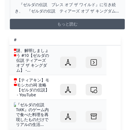
ーフェクトガイド パーフェクトガイド 書籍情報
『ゼルダの伝説 ブレス オブ ザ ワイルド』に引き続
ファミ通と電撃の攻略本
き、 『ゼルダの伝説 ティアーズ オブ ザ キングダム』
の完全攻略本がファミ通から発売！ 地上、空、地底の
詳細マップを本書と付録ポスターにバッチリ...
もっと読む
#
謎、解明しましょ
う #10【ゼルダの
伝説 ティアーズ
オブ ザ キングダ
ム】 -...
【ティアキン】モ
モシカの祠 攻略
【ゼルダの伝説】
- YouTube
『ゼルダの伝説
TotK』のゲーム内
で食べた料理を再
現したものだけで
リアルの生活...