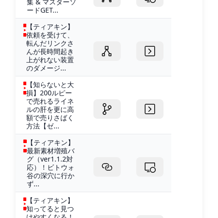
集 & マスターソ
ードGET...
【ティアキン】
依頼を受けて、
転んだリンクさ
んが長時間起き
上がれない装置
のダメージ...
【知らないと大
損】200ルピー
で売れるライネ
ルの肝を更に高
額で売りさばく
方法【ゼ...
【ティアキン】
最新素材増殖バ
グ（ver1.1.2対
応）！ビトウォ
谷の深穴に行か
ず...
【ティアキン】
知ってると見つ
けやすくなる！