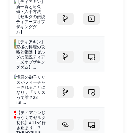
【ティアキン】
盾一覧と耐久
値・入手方法
【ゼルダの伝説
ティアーズオブ
ザキングダ
ム】...
【ティアキン】
究極の料理の攻
略と報酬【ゼル
ダの伝説ティア
ーズオブザキン
グダム】...
憎悪の御子リリ
スがフィーチャ
ーされることに
なり，「リリス
って誰？28
iul....
【ティアキンじ
ゃなくてゼルダ
初代】#4 Lv4行
き止まり！？
THE HYRULE...