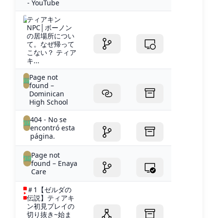
- YouTube
ティアキン
NPC│ボーノン
の居場所につい
て。なぜ帰って
こない？ ティア
キ...
Page not
found –
Dominican
High School
404 - No se
encontró esta
página.
Page not
found – Enaya
Care
＃1【ゼルダの
伝説】ティアキ
ン初見プレイの
切り抜き~始ま