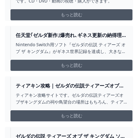
です。CD・DVD・動画の視聴・購入ができます。
もっと読む
任天堂｢ゼルダ新作｣爆売れ､ギネス更新の納得理由
超有名シリーズだが､人気が落ちていた過去も ゲ
Nintendo Switch用ソフト『ゼルダの伝説 ティアーズ オ
ーム・エンタメ 東洋経済オンライン
ブ ザ キングダム』がギネス世界記録を達成し、大きな話
題となっている。今回達成した記録は「最も早く売れた
任天堂ゲーム（fastest-selling Nintendo videoga…
もっと読む
ティアキン攻略｜ゼルダの伝説ティアーズオブザ
キングダム｜ゲームエイト
ティアキン攻略サイトです。ゼルダの伝説ティアーズオ
ブザキングダムの祠や鳥望台の場所はもちろん、ティア
キン攻略に必要な祠の場所や防具・装備の入手方法、ス
トーリー攻略順やボスの倒し方など役立つ情報を網羅し
もっと読む
ています。
ゼルダの伝説 ティアーズ オブ ザ キングダム ソー