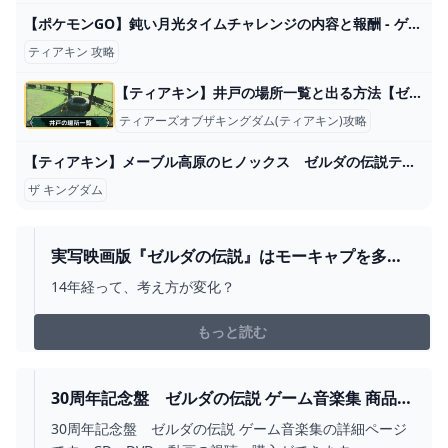
【ポケモンGO】鈍い月光タイムチャレンジの内容と報酬 - ゲームウィズ
ティアキン 攻略
【ティアキン】井戸の場所一覧と出る方法【ゼルダの伝説ティアーズオブザキングダム】
ティアーズオブザキングダム(ティアキン)攻略
【ティアキン】メーブル高原のヒノックス ゼルダの伝説ティアーズ オブ ザ キングダム #ゼルダの伝説 #ティアキン #zelda - YouTube
ザ キングダム
実写映画版『ゼルダの伝説』はモーキャプを多用
しない“地に足ついた作品”に。かつては「アバタ
14年経って、考え方が変化？
ー」のような映画を想像していた監督が考えを明
かす―海外報道 GAME*SPARK - 国内・海外ゲー
もっと読む
ム情報サイト
30周年記念盤 ゼルダの伝説 ゲーム音楽集 商品情
報 日本コロムビアオフィシャルサイト
30周年記念盤 ゼルダの伝説 ゲーム音楽集の詳細ページ