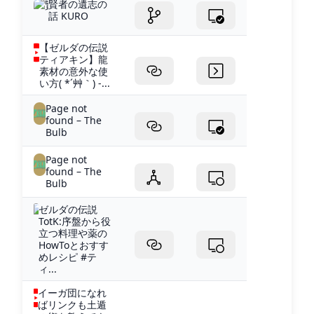
賢者の遺志の
話 KURO
【ゼルダの伝説
ティアキン】龍
素材の意外な使
い方( *´艸｀) -...
Page not
found – The
Bulb
Page not
found – The
Bulb
ゼルダの伝説
TotK:序盤から役
立つ料理や薬の
HowToとおすす
めレシピ #テ
ィ...
イーガ団になれ
ばリンクも土遁