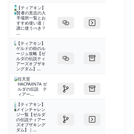
【ティアキン】
賢者の意志の入
手場所一覧とお
すすめ使い道｜
誰に使うべき？
...
【ティアキン】
ゲルドの街のル
ージュ攻略【ゼ
ルダの伝説ティ
アーズオブザキ
ングダム】...
任天堂
HACPAXN7A ゼ
ルダの伝説 テ
ィアー...
【ティアキン】
メインチャレン
ジ一覧【ゼルダ
の伝説ティアー
ズオブザキング
ダム】｜...