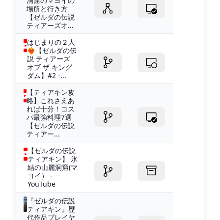
洞窟のマヨイの
場所と行き方
【ゼルダの伝説
ティアーズオ...
はじまりの２人
❤️‍🔥【ゼルダの伝
説 ティアーズ
オブ ザ キング
ダム】#2 -...
【ティアキン攻
略】これさえあ
れば十分！コス
パ最強料理7選
【ゼルダの伝説
ティアー...
【ゼルダの伝説
ティアキン】 氷
結の山麗洞窟(マ
ヨイ） -
YouTube
『ゼルダの伝説
ティアキン』歴
代作品プレイヤ