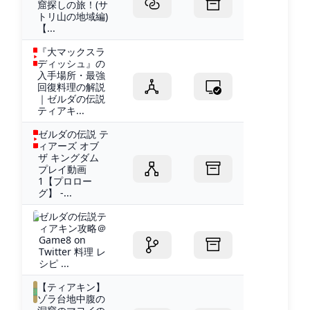
窟探しの旅！(サ
トリ山の地域編)
【...
『大マックスラ
ディッシュ』の
入手場所・最強
回復料理の解説
｜ゼルダの伝説
ティアキ...
ゼルダの伝説 テ
ィアーズ オブ
ザ キングダム
プレイ動画
1【プロロー
グ】 -...
ゼルダの伝説テ
ィアキン攻略＠
Game8 on
Twitter 料理 レ
シピ ...
【ティアキン】
ゾラ台地中腹の