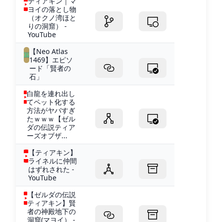
ティアキン｜マ
ヨイの落とし物
（オクノ湾ほと
りの洞窟） -
YouTube
【Neo Atlas
1469】エピソ
ード「賢者の
石」
白龍を連れ出し
てペット化する
方法がヤバすぎ
たｗｗｗ【ゼル
ダの伝説ティア
ーズオブザ...
【ティアキン】
ライネルに仲間
はずれされた -
YouTube
【ゼルダの伝説
ティアキン】賢
者の神殿地下の
洞窟(マヨイ） -