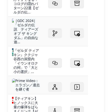
コログの隠れパ
ターン22選【ゼ
ルダの伝...
［GDC 2024］
「ゼルダの伝
説 ティアーズ
オブ ザ キング
ダム」の自由な
遊...
『ゼルダ ティア
キン』ククジャ
谷西の洞窟内
「イウンオロク
の祠」で「大と
小の選択」...
Prime Video：
エラゴン／遺志
を継ぐ者
【ティアキン】
ヒノックスに大
量の爆弾をばら
まくリンク【ゼ