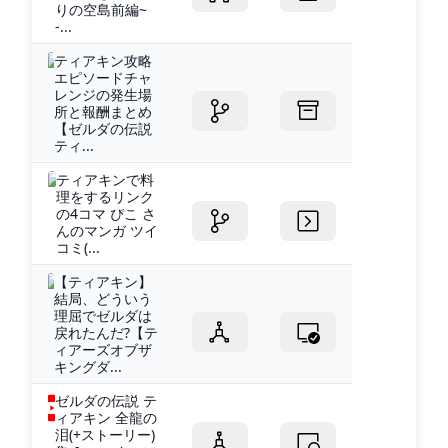
りの空島前編~
-...
ティアキン攻略
エピソードチャ
レンジの発生場
所と報酬まとめ
【ゼルダの伝説
ティ...
ティアキンで料
理をするリンク
の4コマ ぴこ さ
んのマンガ ツイ
コミ(...
【ティアキン】
結局、どういう
理屈でゼルダは
戻れたんだ?【テ
ィアーズオブザ
キングダ...
ゼルダの伝説 テ
ィアキン 全龍の
泪(+ストーリー)