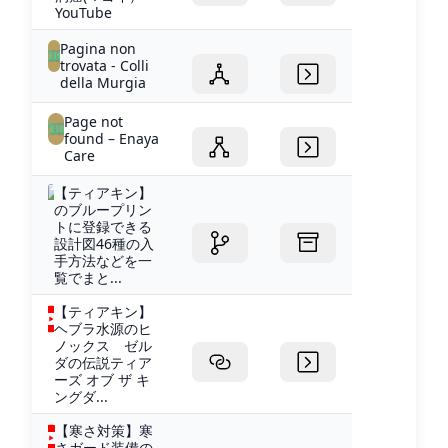
YouTube
Pagina non
trovata - Colli
della Murgia
Page not
found – Enaya
Care
【ティアキン】
のブループリン
トに登録できる
設計図46種の入
手方法などを一
覧でまと...
【ティアキン】
ヘブラ水源のヒ
ノックス ゼル
ダの伝説ティア
ーズ オブ ザ キ
ングダ...
【寒さ対策】寒
さガード装備の