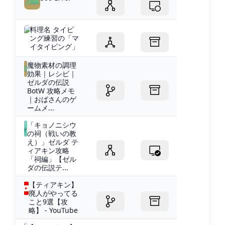
料理名 タイピ
ング練習の「マ
イタイピング」
魔物素材の調理
効果｜レシピ｜
ゼルダの伝説
BotW 攻略メモ
｜おばさんのゲ
ームメ...
「キョノニシウ
の祠（戦いの教
え）」ゼルダ テ
ィアキン攻略
「祠編」【ゼル
ダの伝説テ...
【ティアキン】
廃人がやってる
こと9選【攻
略】 - YouTube