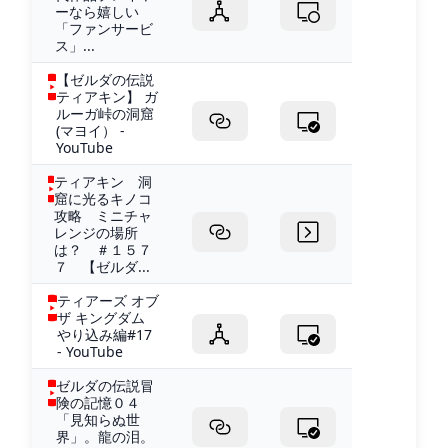
ーなら嬉しい
「ファンサービ
ス」...
【ゼルダの伝説
ティアキン】 ガ
ルーガ峠の洞窟
(マヨイ） -
YouTube
ティアキン 洞
窟に光るキノコ
攻略 ミニチャ
レンジの場所
は？ ＃１５７
７ 【ゼルダ...
ティアーズ オブ
ザ キングダム
やり込み編#17
- YouTube
ゼルダの伝説冒
険の記憶０４
「見知らぬ世
界」。龍の泪。