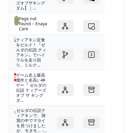
ズオブザキング
ダム】｜...
Page not
found – Enaya
Care
ティアキン定食
をビルド！『ゼ
ルダの伝説 ティ
アキン』でハイ
ラルを走り回
り、ミルク...
ゲーム史上最高
傑作と名高い神
ゲー『 ゼルダの
伝説 ティアーズ
オブ ザ キング
ダ...
ゼルダの伝説テ
ィアキンで、洞
窟の中でマヨイ
を見つけました
が、モタモ... -...