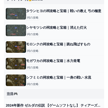
タウンヒヨの祠攻略と宝箱｜戦いの教え 弓の極意
祠の攻略
シヤモツシの祠攻略と宝箱｜消えた灯火
祠の攻略
モロンクの祠攻略と宝箱｜跳ね飛ばすもの
祠の攻略
モガワカの祠攻略と宝箱｜水力発電
祠の攻略
シフミミの祠攻略と宝箱｜一身の戦い 水流
祠の攻略
注目🎮
2024年新作 ゼルダの伝説 【ゲームソフトなし】 ティアーズオブザキングダム ニンテンドー3DS/2DS - bestcheerstone.com