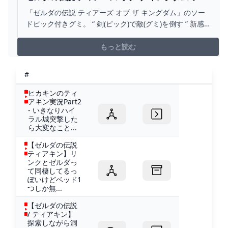
ドピック＆グミ｜発売日：2023年5月15日｜バン
「ゼルダの伝説 ティアーズ オブ ザ キングダム」のソー
ダイ キャンディ公式サイト
ドピック付きグミ。 “ 剣(ピック)で敵(グミ)を倒す ” 新感
覚の菓子商品です！ ソードピックは人気の武器5種をライ
ンナップ。まれに黄金の剣（ピック）が・・!? 敵（グ
もっと読む
ミ）はチュチュで、全4種（ぶどう...
#
ヒカキンのティ
アキン実況Part2
- いきなりハイ
ラル城突撃した
ら大変なこと...
【ゼルダの伝説
ティアキン】リ
ンクとゼルダっ
て同棲してるっ
ぽいけどベッド1
つしか無...
【ゼルダの伝説
/ ティアキン】
探索しながら洞