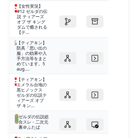
【女性実況】
#12 ゼルダの伝
説 ティアーズ
オブ ザ キング
ダムで癒される
【テ...
【ティアキン】
防具「思い出の
服」の効果や入
手方法等をまと
めています。5
aug....
【ティアキン】
エメラル台地の
黒ヒノックス
ゼルダの伝説テ
ィアーズ オブ
ザ キン...
ゼルダの伝説総
合スレ - 二次元
裏＠ふたば