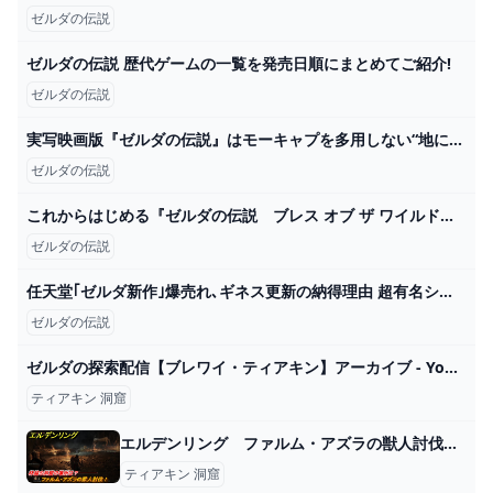
ゼルダの伝説
ゼルダの伝説 歴代ゲームの一覧を発売日順にまとめてご紹介!
ゼルダの伝説
実写映画版『ゼルダの伝説』はモーキャプを多用しない“地に足ついた作品”に。かつては「アバター」のような映画を想像していた監督が考えを明かす―海外報道 Game*Spark - 国内・海外ゲーム情報サイト
ゼルダの伝説
これからはじめる『ゼルダの伝説 ブレス オブ ザ ワイルド』 - YouTube
ゼルダの伝説
任天堂｢ゼルダ新作｣爆売れ､ギネス更新の納得理由 超有名シリーズだが､人気が落ちていた過去も ゲーム・エンタメ 東洋経済オンライン
ゼルダの伝説
ゼルダの探索配信【ブレワイ・ティアキン】アーカイブ - YouTube
ティアキン 洞窟
エルデンリング ファルム・アズラの獣人討伐！ 林脇の洞窟の場所は？ 【ELDEN RING】 - ニコニコ動画
ティアキン 洞窟