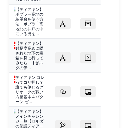
【ティアキン】
ポプラー高地の
鳥望台を使う方
法・ポプラー高
地北の井戸の中
にいる男を...
【ティアキン】
難易度高めに隠
された地下の宝
箱を見に行って
みたら...【ゼル
ダの伝...
ティアキン コレ
ってゴリ押し？
誰でも倒せるグ
リオークの戦い
方超基本４パタ
ーン ゼ...
【ティアキン】
メインチャレン
ジ一覧【ゼルダ
の伝説ティアー