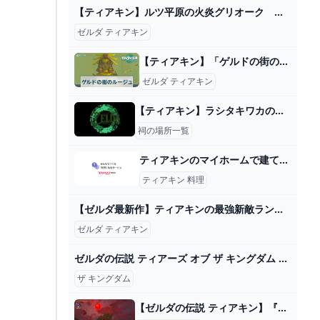
【ティアキン】ルツ平原の火炎グリオーク ゼルダの伝説ティアーズオブザキングダム #ゼルダの伝説 #ティアキン #zelda #shorts - YouTube
ゼルダ ティアキン
【ティアキン】「ゲルドの街のルージュ」の攻略チャート【ゼルダの伝説ティアーズオブザキングダム】 - 神ゲー攻略
ゼルダ ティアキン
【ティアキン】ラシタキワカの祠攻略と宝箱｜一身の戦い 操縦【ゼルダの伝説ティアーズオブザキングダム】
祠の場所一覧
ティアキンのマイホームで建てることができる料理の部屋って一度鍋に火をつ... - Yahoo!知恵袋
ティアキン 料理
【ゼルダ最新作】ティアキンの最強新敵ランキング【ゼルダの伝説ティアーズオブザキングダム】【Totk】 - YouTube
ゼルダ ティアキン
ゼルダの伝説 ティアーズ オブ ザ キングダム ラスボスと真エンディング「UHD60fps４Ｋ」見るゲーム。 - YouTube
ザ キングダム
【ゼルダの伝説 ティアキン】『赤い月』の発生を遅らせる方法【お役立ち小ネタ】 GAME魂.com