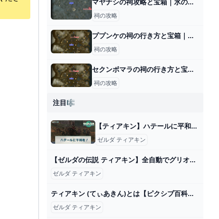
マヤナシの祠攻略と宝箱｜氷の導き
祠の攻略
ププンケの祠の行き方と宝箱｜ラウルの祝福
祠の攻略
セクンボマラの祠の行き方と宝箱｜ラウルの祝福
祠の攻略
注目🎼
【ティアキン】ハテールに平和を！の攻略と報酬【ゼルダの伝説ティアーズオブザキングダム】 - 神ゲー攻略
ゼルダ ティアキン
【ゼルダの伝説 ティアキン】全自動でグリオークを倒せます。序盤でも初心者でもOK 最強ゾナウギア 大砲 ティアーズオブザキングダム Totk - YouTube
ゼルダ ティアキン
ティアキン (てぃあきん)とは【ピクシブ百科事典】
ゼルダ ティアキン