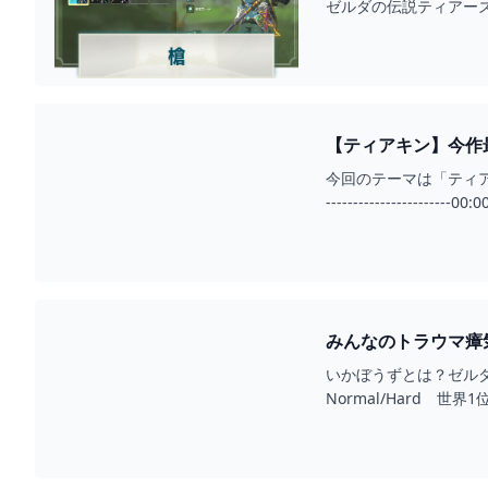
ゼルダの伝説ティアーズ
【ティアキン】今作
YOUTUBE
今回のテーマは「ティア
------------------
みんなのトラウマ瘴
ザキングダム】【TOTK
いかぼうずとは？ゼル
Normal/Hard 世界