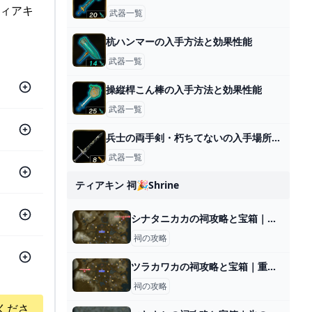
ティアキ
武器一覧
杭ハンマーの入手方法と効果性能
武器一覧
操縦桿こん棒の入手方法と効果性能
武器一覧
兵士の両手剣・朽ちてないの入手場所と効果
武器一覧
ティアキン 祠🎉shrine
シナタニカカの祠攻略と宝箱｜難しい時の対処法
祠の攻略
ツラカワカの祠攻略と宝箱｜重なる通り道
祠の攻略
くださ