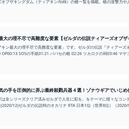
オブザキングダム（ティアキン/totk）の槍一覧を掲載。槍の攻撃力
最大の理不尽で高難度な要素【ゼルダの伝説ティアーズオブザキ
キン最大の理不尽で高難度な要素」です。ゼルダの伝説『ティアーズオブザキン
-----00:00 OP00:13 SOSの手紙01:21 パパセの根 02:26 ツカロクの祠03:46 マ
気の手を圧倒的に弄ぶ最終殺戮兵器４選！ゾナウギアでいじめ
】 - YOUTUBE
ダは全シリーズクリア済みゼルダで人生に彩を。をテーマに様々なコンテ
1位(2020/12)ゼルダの伝説時のオカリナ RTA 日本1位（世界8位）（202