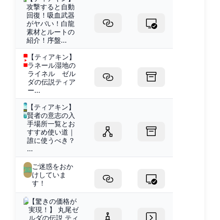
攻撃すると自動
回復！吸血武器
がヤバい！白龍
素材とルートの
紹介！序盤...
【ティアキン】
ラネール湿地の
ライネル ゼル
ダの伝説ティア
ー...
【ティアキン】
賢者の意志の入
手場所一覧とお
すすめ使い道｜
誰に使うべき？
...
ご迷惑をおか
けしていま
す！
【驚きの価格が
実現！】 丸尾ゼ
ルダの伝説 ティ