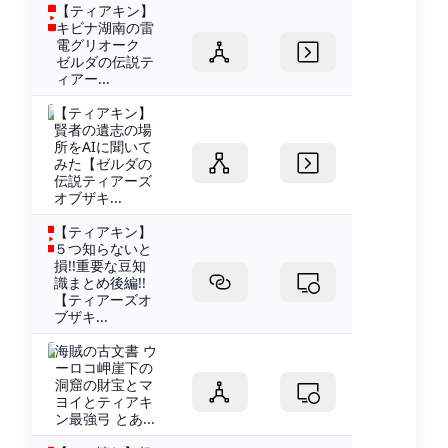
【ティアキン】
キビナ湖南の雷
電グリオーク
ゼルダの伝説テ
ィアー...
【ティアキン】
賢者の遺志の場
所をAIに聞いて
みた【ゼルダの
伝説ティアーズ
オブザキ...
【ティアキン】
５つ知らないと
損!!重要な豆知
識まとめ後編!!
【ティアーズオ
ブザキ...
海賊の古文書 ウ
ーロコ岬崖下の
洞窟の財宝とマ
ヨイとティアキ
ン最強弓 とあ...