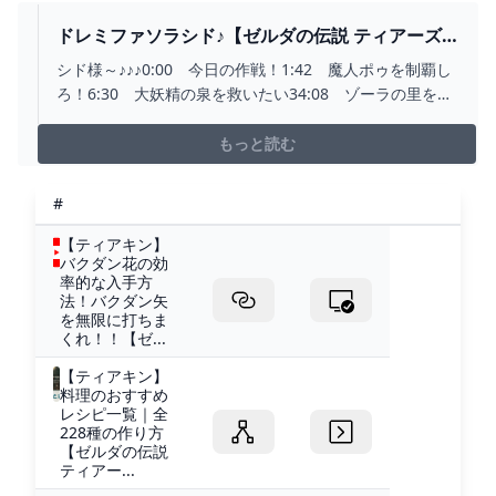
ドレミファソラシド♪【ゼルダの伝説 ティアーズ
オブ ザ キングダム】#9 - YOUTUBE
シド様～♪♪♪0:00 今日の作戦！1:42 魔人ポゥを制覇し
ろ！6:30 大妖精の泉を救いたい34:08 ゾーラの里を救
え！🌈サブチャンネル👉
https://www.youtube.com/@Reyekun📷インスタ👉
もっと読む
https://www.instagram.com/rejekun/🐦Twitter...
#
【ティアキン】
バクダン花の効
率的な入手方
法！バクダン矢
を無限に打ちま
くれ！！【ゼ...
【ティアキン】
料理のおすすめ
レシピ一覧｜全
228種の作り方
【ゼルダの伝説
ティアー...