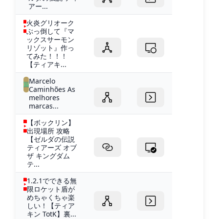
アー...
火炎グリオーク
ぶっ倒して『マ
ックスサーモン
リゾット』作っ
てみた！！！
【ティアキ...
Marcelo
Caminhões As
melhores
marcas...
【ボックリン】
出現場所 攻略
【ゼルダの伝説
ティアーズ オブ
ザ キングダム
テ...
1.2.1でできる無
限ロケット盾が
めちゃくちゃ楽
しい！【ティア
キン TotK】裏...