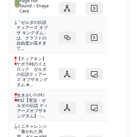
Page not
found – Enaya
Care
「ゼルダの伝説
ティアーズ オブ
ザ キングダム」
は、クラフトの
自由度が高すぎ
て...
【ティアキン】
ケポラ峠のイエ
ロック ゼルダ
の伝説ティアー
ズ オブザキング
ダム #...
生きがいﾃｨｱｷﾝ
#32【実況・ゼ
ルダの伝説 ティ
アーズオブザキ
ングダム】 -...
ミニチャレンジ
「塞がれた洞
窟」ガルーガ峠