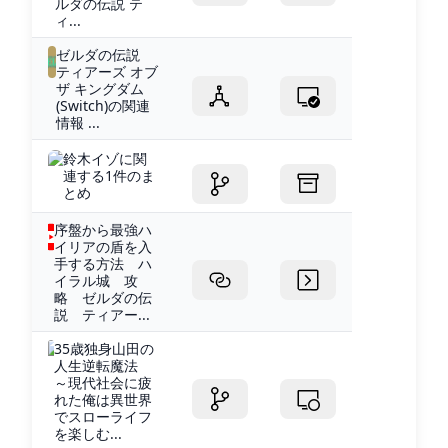
ルダの伝説 テ
ィ...
ゼルダの伝説
ティアーズ オブ
ザ キングダム
(Switch)の関連
情報 ...
鈴木イゾに関
連する1件のま
とめ
序盤から最強ハ
イリアの盾を入
手する方法 ハ
イラル城 攻
略 ゼルダの伝
説 ティアー...
35歳独身山田の
人生逆転魔法
～現代社会に疲
れた俺は異世界
でスローライフ
を楽しむ...