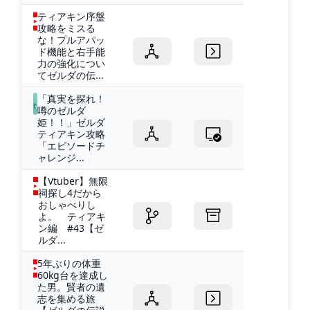
ティアキン序盤
攻略をミスる
な！プルアパッ
ド機能と右手能
力の強化につい
てゼルダの伝...
「真実を探れ！
噂のゼルダ
姫！！」ゼルダ
ティアキン攻略
「エピソードチ
ャレンジ...
【Vtuber】無限
祠探し4だから
おしゃべりし
よ。 ティアキ
ン編 #43【ゼ
ルダ...
5年ぶりの体重
60kg台を達成し
た男。賢者の遺
志を集める旅