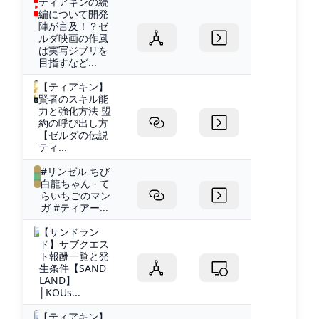
ティアキンの続
編について開発
陣が言及！？ゼ
ルダ映画の作風
は実写ジブリを
目指すなど...
【ティアキン】
賢者のスキル能
力と強化方法 盟
約の呼び出し方
【ゼルダの伝説
ティ...
#リンゼル ちび
白龍ちゃん - て
らいちごのマン
ガ #ティアー...
【サンドラン
ド】サブクエス
ト報酬一覧と発
生条件【SAND
LAND】
│KOUs...
【ティアキン】