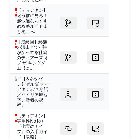
【ティアキン】
迷う前に見ろ！
超快適なおすす
め攻略ルートま
とめ！ -...
【最終回】終盤
の演出全てが神
がかってる社築
のティアーズ オ
ブ ザ キングダ
ム【に...
『【※ネタバ
レ】ゼルダ ティ
アキン37＊小話
／ハイリア城地
下、賢者の祝
福』
【ティアキン】
実用性No1の
『七宝のナイ
フ』の入手ガイ
ド【攻略】 -...