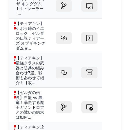
ザ キングダム
1st トレーラー
-...
【ティアキン】
ケポラ峠のイエ
ロック ゼルダ
の伝説ティアー
ズ オブザキング
ダム #...
【ティアキン】
最強クラスの武
器と防具の組み
合わせ7選。戦
術もあわせて紹
介！【攻...
【ゼルダの伝
説】白龍 vs 黒
竜！暴走する魔
王ガノンドロフ
との戦いの結末
は如何...
【ティアキン攻