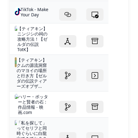
TikTok - Make
Your Day
【ティアキン】
ニンジシの祠の
攻略方法！【ゼ
ルダの伝説
TotK】
【ティアキン】
クムの源流洞窟
のマヨイの場所
と行き方【ゼル
ダの伝説ティア
ーズオブザ...
ハリー・ポッタ
ーと賢者の石 :
作品情報 - 映
画.com
「私を探して」
ってセリフと同
時ぐらいに白龍