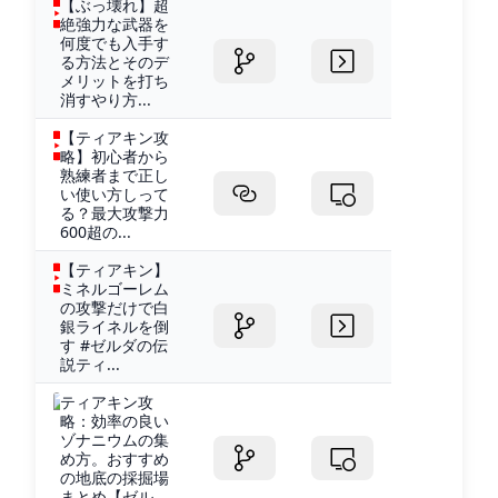
【ぶっ壊れ】超
絶強力な武器を
何度でも入手す
る方法とそのデ
メリットを打ち
消すやり方...
【ティアキン攻
略】初心者から
熟練者まで正し
い使い方しって
る？最大攻撃力
600超の...
【ティアキン】
ミネルゴーレム
の攻撃だけで白
銀ライネルを倒
す #ゼルダの伝
説ティ...
ティアキン攻
略：効率の良い
ゾナニウムの集
め方。おすすめ
の地底の採掘場
まとめ【ゼル...