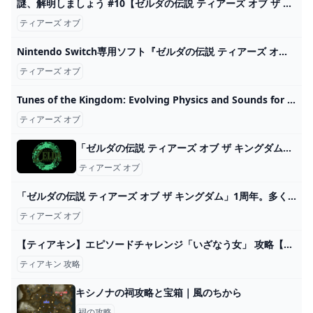
謎、解明しましょう #10【ゼルダの伝説 ティアーズ オブ ザ キングダム】 - YouTube
ティアーズ オブ
Nintendo Switch専用ソフト『ゼルダの伝説 ティアーズ オブ ザ キングダム』の発売時期に合わせて登場した一番くじの再販売が決定！｜ローソン公式サイト
ティアーズ オブ
Tunes of the Kingdom: Evolving Physics and Sounds for ‘The Legend of Zelda: Tears of the Kingdom’ - GDC 2024で任天堂による『ゼルダの伝説 ティアーズ オブ ザ キングダム』の講演映像が公開！全て物理で動かす世界！広大な世界の音響設計とは！？
ティアーズ オブ
「ゼルダの伝説 ティアーズ オブ ザ キングダム」オリジナルサウンドトラック【初回数量限定生産盤】: 商品カテゴリー CD/DVD/Blu-ray/レコード/グッズの通販サイト【コロムビアミュージックショップ】
ティアーズ オブ
「ゼルダの伝説 ティアーズ オブ ザ キングダム」1周年。多くの人が夢中になったハイラルでの新しい冒険を振り返る - GAME Watch
ティアーズ オブ
【ティアキン】エピソードチャレンジ「いざなう女」 攻略【ゼルダの伝説】 - YouTube
ティアキン 攻略
キシノナの祠攻略と宝箱｜風のちから
祠の攻略