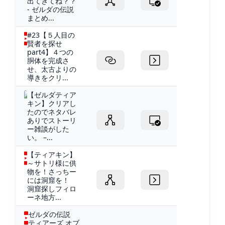
出てきてね？？
- ゼルダの伝説
まとめ...
#23【５人目の
賢者を探せ
part4】４つの
胴体を完成さ
せ、太古よりの
導きをクリ...
【ゼルダティア
キン】クリアし
たのでネタバレ
ありでストーリ
ー雑談がした
い。 –...
【ティアキン】
～サトリ様に供
物を！さっちー
には洞窟を！
洞窟探しフィロ
ーネ地方...
ゼルダの伝説
ティアーズ オブ