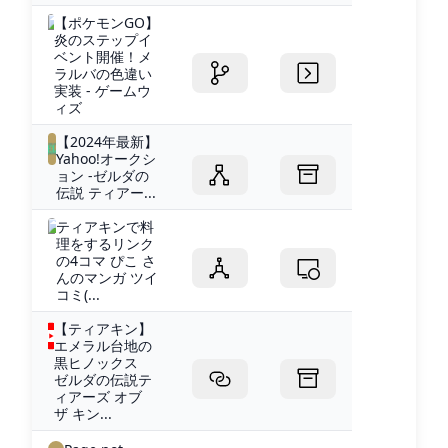
【ポケモンGO】
炎のステップイ
ベント開催！メ
ラルバの色違い
実装 - ゲームウ
ィズ
【2024年最新】
Yahoo!オークシ
ョン -ゼルダの
伝説 ティアー...
ティアキンで料
理をするリンク
の4コマ ぴこ さ
んのマンガ ツイ
コミ(...
【ティアキン】
エメラル台地の
黒ヒノックス
ゼルダの伝説テ
ィアーズ オブ
ザ キン...