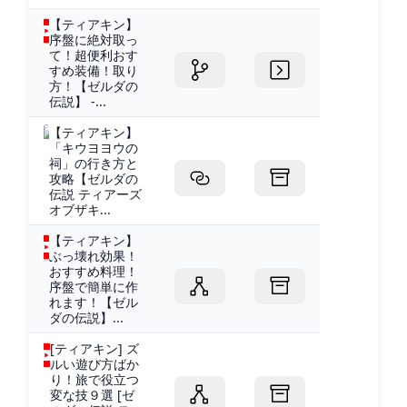
【ティアキン】
序盤に絶対取っ
て！超便利おす
すめ装備！取り
方！【ゼルダの
伝説】 -...
【ティアキン】
「キウヨヨウの
祠」の行き方と
攻略【ゼルダの
伝説 ティアーズ
オブザキ...
【ティアキン】
ぶっ壊れ効果！
おすすめ料理！
序盤で簡単に作
れます！【ゼル
ダの伝説】...
[ティアキン] ズ
ルい遊び方ばか
り！旅で役立つ
変な技９選 [ゼ