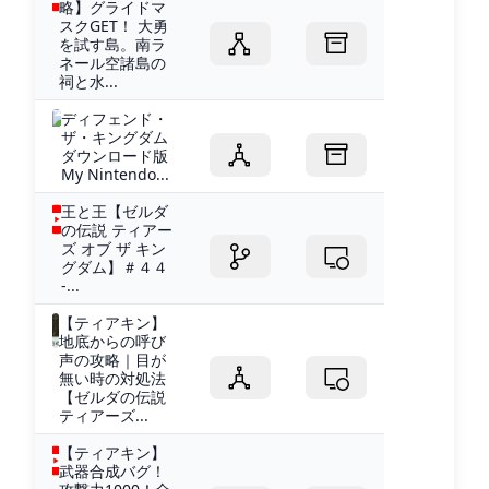
略】グライドマ
スクGET！ 大勇
を試す島。南ラ
ネール空諸島の
祠と水...
ディフェンド・
ザ・キングダム
ダウンロード版
My Nintendo...
王と王【ゼルダ
の伝説 ティアー
ズ オブ ザ キン
グダム】＃４４
-...
【ティアキン】
地底からの呼び
声の攻略｜目が
無い時の対処法
【ゼルダの伝説
ティアーズ...
【ティアキン】
武器合成バグ！