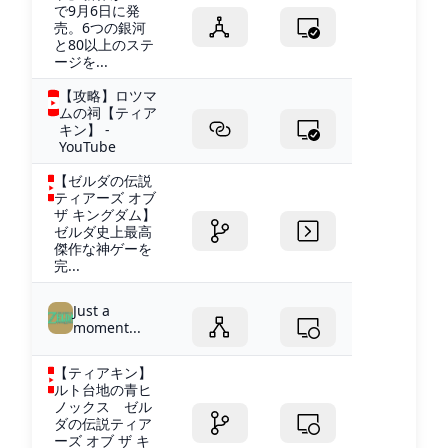
で9月6日に発
売。6つの銀河
と80以上のステ
ージを...
【攻略】ロツマ
ムの祠【ティア
キン】 -
YouTube
【ゼルダの伝説
ティアーズ オブ
ザ キングダム】
ゼルダ史上最高
傑作な神ゲーを
完...
Just a
moment...
【ティアキン】
ルト台地の青ヒ
ノックス ゼル
ダの伝説ティア
ーズ オブ ザ キ