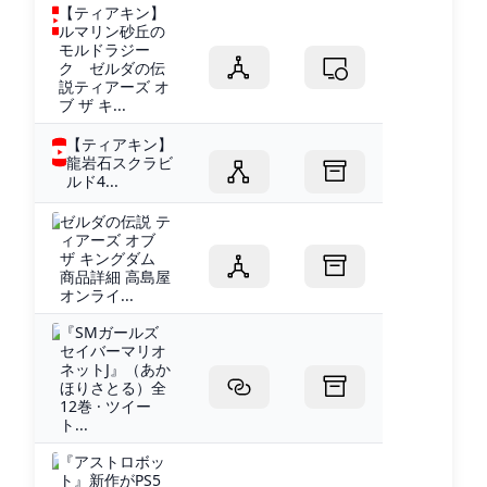
【ティアキン】
ルマリン砂丘の
モルドラジー
ク ゼルダの伝
説ティアーズ オ
ブ ザ キ...
【ティアキン】
龍岩石スクラビ
ルド4...
ゼルダの伝説 テ
ィアーズ オブ
ザ キングダム
商品詳細 高島屋
オンライ...
『SMガールズ
セイバーマリオ
ネットJ』（あか
ほりさとる）全
12巻 · ツイー
ト...
『アストロボッ
ト』新作がPS5