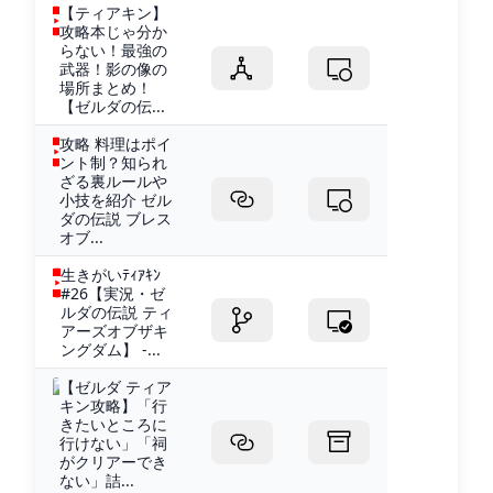
【ティアキン】
攻略本じゃ分か
らない！最強の
武器！影の像の
場所まとめ！
【ゼルダの伝...
攻略 料理はポイ
ント制？知られ
ざる裏ルールや
小技を紹介 ゼル
ダの伝説 ブレス
オブ...
生きがいﾃｨｱｷﾝ
#26【実況・ゼ
ルダの伝説 ティ
アーズオブザキ
ングダム】 -...
【ゼルダ ティア
キン攻略】「行
きたいところに
行けない」「祠
がクリアーでき
ない」詰...