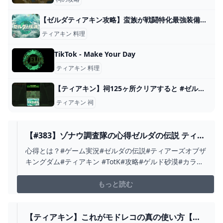
【ゼルダティアキン攻略】蛮族が戦闘特化最強装備としては一番か。料理攻撃アップは意味ある？ – ゲーム攻略のかけら
ティアキン 料理
TikTok - Make Your Day
ティアキン 料理
【ティアキン】祠125ヶ所クリアすると #ゼルダの伝説ティアーズオブザキングダム - YouTube
ティアキン 祠
【#383】ゾナウ調査隊の心得ゼルダの伝説 ティア
ーズ オブ ザ キングダム - YOUTUBE
心得とは？#ゲーム実況#ゼルダの伝説#ティアーズオブザ
キングダム#ティアキン #TotK#攻略#ゲルド砂漠#カラカ
ラバザール
もっと読む
【ティアキン】これがモドレコの真の使い方【ゼ