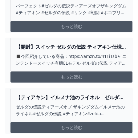
ルダの伝説 ティアーズ オブ ザ キングダム】 -
パーフェクト#ゼルダの伝説ティアーズオブザキングダム
YOUTUBE
#ティアキン #ゼルダの伝説 #リンク #戦闘 #ボコブリン
#モドレコ
もっと読む
【開封】スイッチ ゼルダの伝説 ティアキン仕様の
レビュー！【ティアーズ オブ ザ キングダ
◼今回紹介している商品：https://amzn.to/41TiTsb⤷ ニ
ム/NINTENDO SWITCH/有機ELモデル】 -
ンテンドースイッチ有機ELモデル ゼルダの伝説 ティアー
YOUTUBE
ズ オブ ザ キングダムエディション---------✧----------------
--✧------------------✧---------※ この動画にはテロップ（字
もっと読む
幕）...
【ティアキン】イルメナ池のライネル ゼルダの
伝説ティアーズオブ ザキングダム #ゼルダの伝説
ゼルダの伝説ティアーズオブ ザキングダムイルメナ池の
#ティアキン #ZELDA #SHORTS - YOUTUBE
ライネル#ゼルダの伝説 #ティアキン#zelda
#zeldatearsofthekingdom #shorts
もっと読む