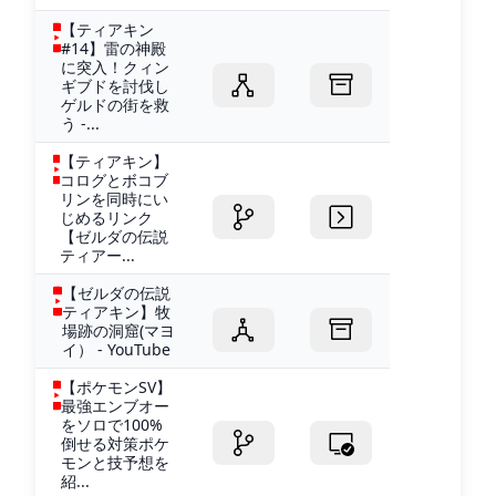
【ティアキン
#14】雷の神殿
に突入！クィン
ギブドを討伐し
ゲルドの街を救
う -...
【ティアキン】
コログとボコブ
リンを同時にい
じめるリンク
【ゼルダの伝説
ティアー...
【ゼルダの伝説
ティアキン】牧
場跡の洞窟(マヨ
イ） - YouTube
【ポケモンSV】
最強エンブオー
をソロで100%
倒せる対策ポケ
モンと技予想を
紹...