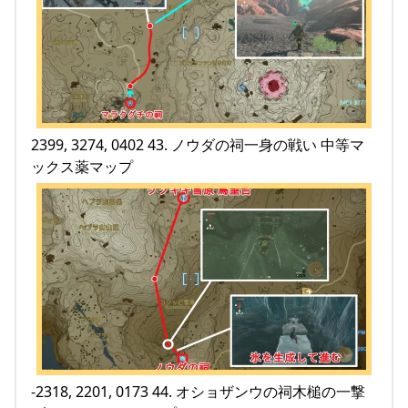
2399, 3274, 0402 43. ノウダの祠一身の戦い 中等マ
ックス薬マップ
-2318, 2201, 0173 44. オショザンウの祠木槌の一撃