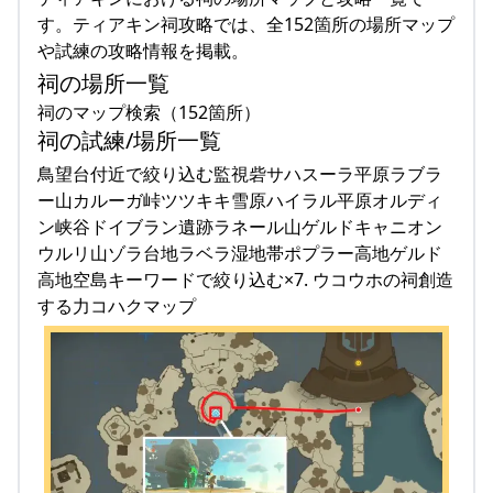
す。ティアキン祠攻略では、全152箇所の場所マップ
や試練の攻略情報を掲載。
祠の場所一覧
祠のマップ検索（152箇所）
祠の試練/場所一覧
鳥望台付近で絞り込む監視砦サハスーラ平原ラブラ
ー山カルーガ峠ツツキキ雪原ハイラル平原オルディ
ン峡谷ドイブラン遺跡ラネール山ゲルドキャニオン
ウルリ山ゾラ台地ラベラ湿地帯ポプラー高地ゲルド
高地空島キーワードで絞り込む×7. ウコウホの祠創造
する力コハクマップ