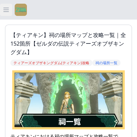
Open main menu
ティアキン
【ティアキン】祠の場所マップと攻略一覧｜全
ティアキン 祠
152箇所【ゼルダの伝説ティアーズオブザキン
グダム】
ティアキン 武器
ティアーズオブザキングダム(ティアキン)攻略
祠の場所一覧
ティアキン 攻略
ティアキンにおける祠の場所マップと攻略一覧で