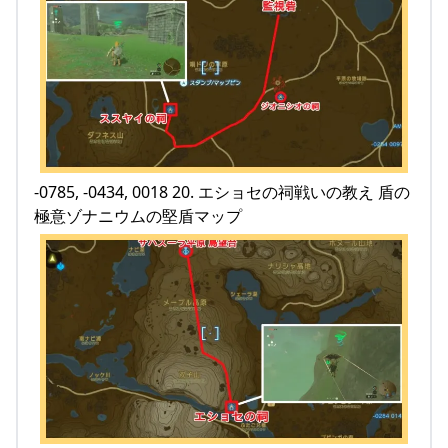
-0785, -0434, 0018 20. エショセの祠戦いの教え 盾の
極意ゾナニウムの堅盾マップ