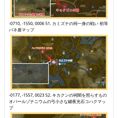
-0710, -1550, 0006 51. カミズナの祠一身の戦い 初等
バネ盾マップ
-0177, -1557, 0023 52. キカクンの祠闇を照らすもの
オパールゾナニウムの弓小さな鍵夜光石コハクマッ
プ