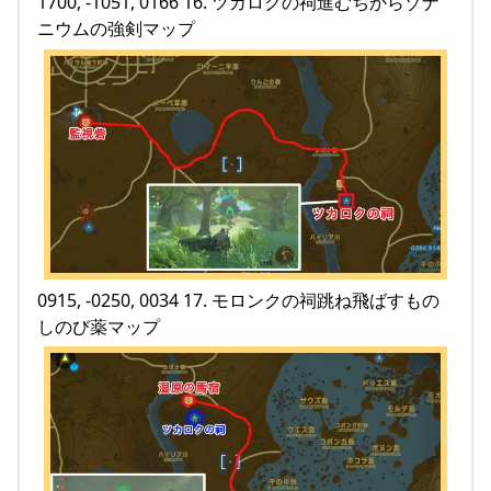
1700, -1051, 0166 16. ツカロクの祠進むちからゾナ
ニウムの強剣マップ
0915, -0250, 0034 17. モロンクの祠跳ね飛ばすもの
しのび薬マップ