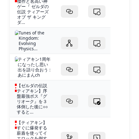
傑作と名高い神
ゲー『 ゼルダの
伝説 ティアーズ
オブ ザ キング
ダ...
Tunes of the
Kingdom:
Evolving
Physics...
ティアキン1周年
になったし思い
出を語り合おう :
あにまんch
【ゼルダの伝説
ティアキン】序
盤最強ボス『グ
リオーク』を３
体倒した後に○○
すると...
【ティアキン】
すぐに爆発する
薪盾を使ってイ
エロックを倒す