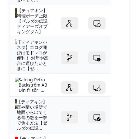
【ティアキン】
料理ポーチ上限
【ゼルダの伝説
ティアーズオブ
キングダム】
【ティアキン小
ネタ】コログ運
びはモドレコが
便利！ 対岸や高
台に運びたいと
きに【ゼ...
Salong Petra
Bäckström AB
Din frisör i...
【ティアキン】
夜や暗い場所で
地面から出てく
る骨の敵を一撃
で倒す方法【ゼ
ルダの伝説...
【ティアキン】