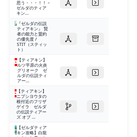
思う・・・！！ –
ゼルダのティア
キン...
『ゼルダの伝説
ティアキン』 賢
者の能力と盟約
の優先度 /
STIT（スティッ
ト）
【ティアキン】
ルツ平原の火炎
グリオーク ゼ
ルダの伝説ティ
アー...
【ティアキン】
ニプシヨウタの
根付近のフリザ
ゲイラ ゼルダ
の伝説ティアー
ズ オブ ...
【ゼルダティア
キン攻略】白龍