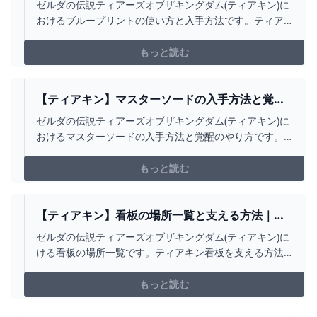
方｜5つ目の能力【ゼルダの伝説ティアーズオブザ
ゼルダの伝説ティアーズオブザキングダム(ティアキン)に
キングダム】
おけるブループリントの使い方と入手方法です。ティア
キン5つ目の能力「ブループリント」の使い方や入手方法
を掲載しています。
もっと読む
【ティアキン】マスターソードの入手方法と覚醒
のやり方【ゼルダの伝説ティアーズオブザキング
ゼルダの伝説ティアーズオブザキングダム(ティアキン)に
ダム】
おけるマスターソードの入手方法と覚醒のやり方です。
ティアキンマスターソードの覚醒方法法をはじめ、2つの
入手ルートやマスターソードの攻撃力について掲載して
もっと読む
います。
【ティアキン】看板の場所一覧と支える方法｜カ
バンダ看板【ゼルダの伝説ティアーズオブザキン
ゼルダの伝説ティアーズオブザキングダム(ティアキン)に
グダム】
ける看板の場所一覧です。ティアキン看板を支える方法
をはじめ、カバンダの看板の場所とマップ位置を全て掲
載しています。
もっと読む