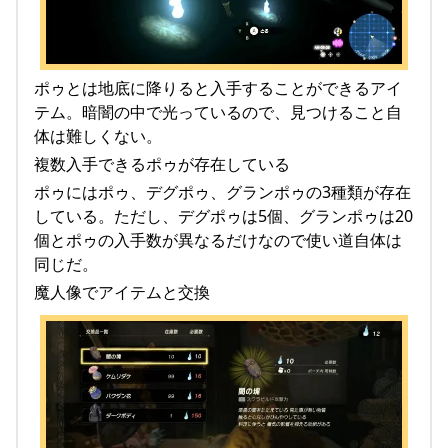
ポゥとは地底に降りると入手することができるアイ
テム。暗闇の中で光っているので、見つけること自
体は難しくない。
複数入手できるポゥが存在している
ポゥにはポゥ、デグポゥ、グランポゥの3種類が存在
している。ただし、デグポゥは5個、グランポゥは20
個とポゥの入手数が異なるだけなので使い道自体は
同じだ。
魔人像でアイテムと交換