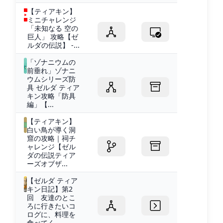
【ティアキン】
ミニチャレンジ
「未知なる 空の
巨人」 攻略【ゼ
ルダの伝説】 -...
「ゾナニウムの
前垂れ」ゾナニ
ウムシリーズ防
具 ゼルダ ティア
キン攻略「防具
編」【...
【ティアキン】
白い鳥が導く洞
窟の攻略｜祠チ
ャレンジ【ゼル
ダの伝説ティア
ーズオブザ...
【ゼルダ ティア
キン日記】第2
回 友達のとこ
ろに行きたいコ
ログに、料理を
食べてく...