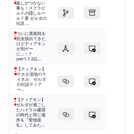
返しがつかない
事も！スクラビ
ルドの隠しルー
ル７選 ゼルダの
伝説 ...
ついに黒龍戦を
完全脱出できた
けどティアキン
が別ゲー
に…！？
(ver1.1.2以...
【ティアキン】
テホタ湿地のラ
イネル ゼルダ
の伝説ティア
ー...
【ティアキン】
ゼルダが過ごし
たハイラル建国
の時代と同じ場
所を『聖地巡
礼』してみた...