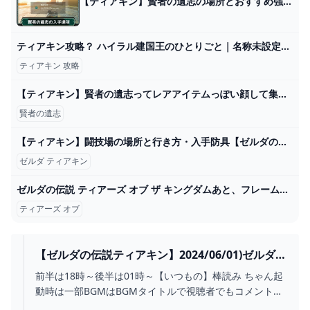
【ティアキン】賢者の遺志の場所とおすすめ強化優先度【ゼルダの伝説ティアーズオブザキングダム】 - ゲームウィズ
ティアキン攻略？ ハイラル建国王のひとりごと｜名称未設定の逆張り思考実験
ティアキン 攻略
【ティアキン】賢者の遺志ってレアアイテムっぽい顔して集めても攻撃力上がるだけとかショボいな : ゼルダの伝説 ティアーズ オブ ザ キングダム攻略まとめ速報
賢者の遺志
【ティアキン】闘技場の場所と行き方・入手防具【ゼルダの伝説ティアーズオブザキングダム】 - ゲームウィズ
ゼルダ ティアキン
ゼルダの伝説 ティアーズ オブ ザ キングダムあと、フレームが曲がったときにいちいち眼鏡店に行かなくてよいのは楽です。 2024
ティアーズ オブ
【ゼルダの伝説ティアキン】2024/06/01)ゼルダの
伝説ティアキンだけど、スプラトゥーン３の話も
前半は18時～後半は01時～【いつもの】棒読み ちゃん起
入る。 - YOUTUBE
動時は一部BGMはBGMタイトルで視聴者でもコメント鳴
らせます。オンラインでプレイします。(18禁コンテンツ