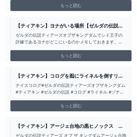
時はエラー発生で使用不能)時々、再現BGMやオリジナル
もっと読む
BGMを流しながら配信します。【制作、再現のBGMと
曲】オリジナルBGMhttps://bowl...
【ティアキン】ヨナがいる場所【ゼルダの伝説テ
ィアーズオブザキングダム】
ゼルダの伝説ティアーズオブザキングダムでシド王子の
許嫁であるヨナがどこにいるのかメモしておきます。
（ストーリーの進行具合でヨナの居場所が変わりますが
今回の記事は、シドがミファー公園にいる状態、リンク
もっと読む
が
【ティアキン】コログを囮にライネルを倒すリン
ク【ゼルダの伝説 ティアーズ オブ ザ キングダ
ナイスコログ#ゼルダの伝説ティアーズオブザキングダム
ム】 - YOUTUBE
#ティアキン #ゼルダの伝説 #コログ #ライネル #ゾナウ
ギア #最強 #リンク #switch
もっと読む
【ティアキン】アージェ台地の黒ヒノックス ゼ
ルダの伝説ティアーズ オブ ザ キングダム #ゼルダ
ゼルダの伝説ティアーズ オブ ザ キングダムアージェ台地