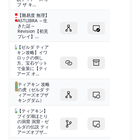
ブ ザ キ...
【難易度 無理】
ASTLIBRA ～生
きた証～
Revision【初見
プレイ】...
【ゼルダ ティア
キン攻略】イワ
ロックの倒し
方。宝石ゲット
で金策に【ティ
アーズ オ...
ティアキン 攻略
の虎（ゼルダ テ
ィアーズオブザ
キングダム）
【ティアキン】
ブイダ湖ほとり
の洞窟 洞窟 - ゼ
ルダの伝説 ティ
アーズオブザ...