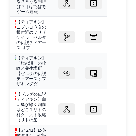
なさそうな料理
は？｜ぽちぽち
ゲーム速報
【ティアキン】
ニプシヨウタの
根付近のフリザ
ゲイラ ゼルダ
の伝説ティアー
ズ オブ ...
【ティアキン】
「龍の泪」の攻
略と発生場所
【ゼルダの伝説
ティアーズオブ
ザキングダ...
【ゼルダの伝説
ティアキン】白
い鳥が導く洞窟
はどこ？リトの
村クエスト攻略
（リトの架...
【#1242】Ex英
傑ダルケルの詩