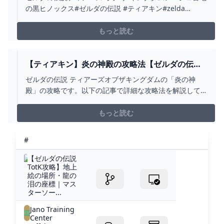
の伝説 #ティアキン #ZELDA #SHORTS -
の黒ヒノックス#ゼルダの伝説 #ティアキン#zelda
YOUTUBE
#zeldatearsofthekingdom #shorts
もっと読む
【ティアキン】炎の神殿の攻略法【ゼルダの伝
説】 - YOUTUBE
ゼルダの伝説 ティアーズオブザキングダムの「炎の神
殿」の攻略です。以下の記事で詳細な攻略法を解説して
います。https://gamepedia.jp/zelda-
totk/archives/2660
もっと読む
#
【ゼルダの伝説
TotK攻略】地上
絵の場所・龍の
泪の座標｜マス
ターソー...
Jano Training
Center