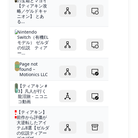
の宝箱とマヨイ
【ティアキン攻
略／ゲルドキャ
ニオン】 とあ
る...
Nintendo
Switch（有機EL
モデル） ゼルダ
の伝説 ティア
ー...
Page not
found –
Motionics LLC
【ティアキン＃
3】凡人が行く
龍泪旅 - ニコニ
コ動画
【ティアキン】
前作から評価が
大逆転したアイ
テム8選【ゼルダ
の伝説ティアー