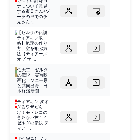
でシドの許嫁ヨ
ナについて意見
する夜見さん+ゾ
ーラの里での夜
見さんま...
【ゼルダの伝説
ティアキン攻
略】気球の作り
方。空を飛ぶ方
法【ティアーズ
オブ ザ ...
任天堂「ゼルダ
の伝説」実写映
画化 ソニー系
と共同出資 - 日
本経済新聞
ティアキン 変す
ぎるワザだら
け！モドレコの
意外な小技１４
ゼルダの伝説 テ
ィアー...
【性能差】ブレ