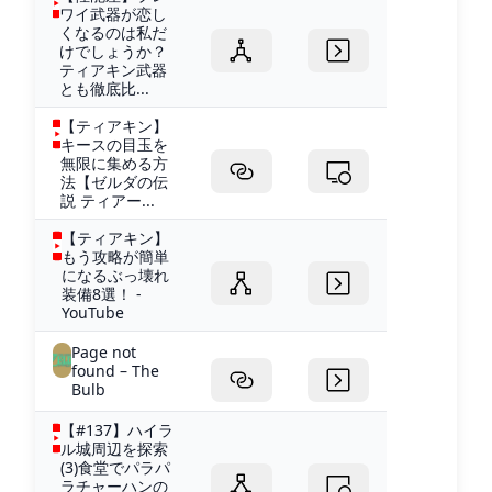
ワイ武器が恋し
くなるのは私だ
けでしょうか？
ティアキン武器
とも徹底比...
【ティアキン】
キースの目玉を
無限に集める方
法【ゼルダの伝
説 ティアー...
【ティアキン】
もう攻略が簡単
になるぶっ壊れ
装備8選！ -
YouTube
Page not
found – The
Bulb
【#137】ハイラ
ル城周辺を探索
(3)食堂でパラパ
ラチャーハンの