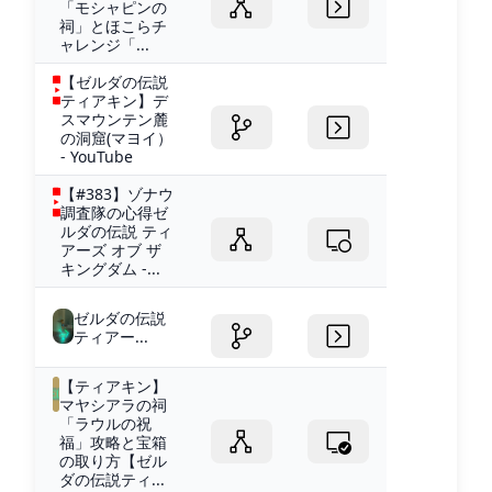
「モシャピンの
祠」とほこらチ
ャレンジ「...
【ゼルダの伝説
ティアキン】デ
スマウンテン麓
の洞窟(マヨイ）
- YouTube
【#383】ゾナウ
調査隊の心得ゼ
ルダの伝説 ティ
アーズ オブ ザ
キングダム -...
ゼルダの伝説
ティアー...
【ティアキン】
マヤシアラの祠
「ラウルの祝
福」攻略と宝箱
の取り方【ゼル
ダの伝説ティ...