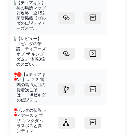
【ティアキン】
祠の場所マップ
と攻略｜全152
箇所掲載【ゼル
ダの伝説ティア
ーズオブ...
【レビュー】
『ゼルダの伝
説 ティアーズ
オブ ザ キング
ダム』 体感3倍
のスゴい...
🔴【#ティアキ
ン 】＃２２ 雷
鳴の島 5人目の
賢者次こそ
は！！ #ゼルダ
の伝説テ...
ゼルダの伝説 テ
ィアーズ オブ
ザ キングダム
ラスボスと真エ
ンディン...