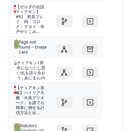
【ゼルダの伝説
ティアキン】
#92 初見プレ
イ 祠・コロ
グ・マヨイ・井
戸やりこみ...
Page not
found – Enaya
Care
ティアキン1周
年になったし思
い出を語り合お
う : あにまんch
【ティアキン攻
略】ハイリア大
橋「火炎グリオ
ーク」を誰でも
簡単に倒せる討
伐方法と出...
Robotics
Solution Ltd