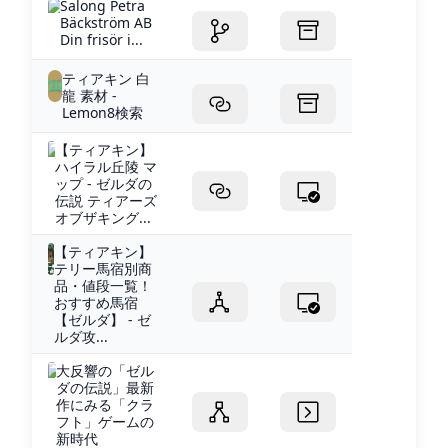
Salong Petra
Bäckström AB
Din frisör i...
ティアキン 白
龍 素材 -
Lemon8検索
【ティアキン】
ハイラル丘陵 マ
ップ - ゼルダの
伝説 ティアーズ
オブザキング...
【ティアキン】
テリー馬宿別商
品・値段一覧！
おすすめ馬宿
【ゼルダ】 - ゼ
ルダ攻...
大反響の「ゼル
ダの伝説」最新
作にみる「クラ
フト」ゲームの
新時代