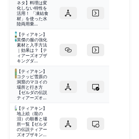
ネタ】料理は変
化しない特性を
活用！ 「凍結食
材」を使った水
陸両用乗...
【ティアキン】
英傑の服の強化
素材と入手方法
｜効果は？【テ
ィアーズオブザ
キングダ...
【ティアキン】
コクッピ雪原の
洞窟のマヨイの
場所と行き方
【ゼルダの伝説
ティアーズオ...
【ティアキン】
地上絵（龍の
泪）の順番と場
所一覧【ゼルダ
の伝説ティアー
ズオブザキン...