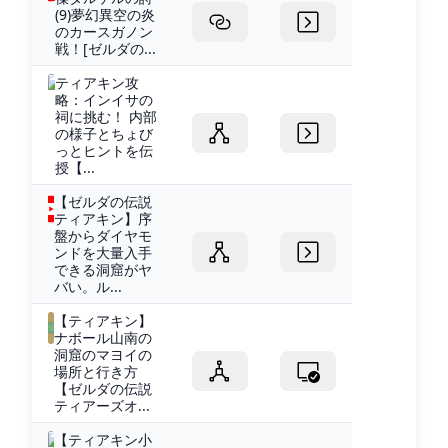
(9)夢幻異空の炎
のカースガノン
戦！[ゼルダの...
ティアキン攻
略：インイサの
祠に挑む！ 内部
の様子とちょび
っとヒントを伝
授【...
【ゼルダの伝説
ティアキン】序
盤からダイヤモ
ンドを大量入手
できる洞窟がヤ
バい。ル...
【ティアキン】
ナボール山南の
洞窟のマヨイの
場所と行き方
【ゼルダの伝説
ティアーズオ...
【ティアキン小