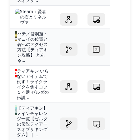
ズオブザ...
Steam：賢者
の石とミネル
ヴァ
ハテノ砦洞窟：
マヨイの位置と
砦へのアクセス
方法【ティアキ
ン攻略】 とあ
る...
ティアキン いら
ないアイテムで
倒す！ライクラ
イクを倒すコツ
１４選 ゼルダの
伝説 ...
【ティアキン】
メインチャレン
ジ一覧【ゼルダ
の伝説ティアー
ズオブザキング
ダム】｜...