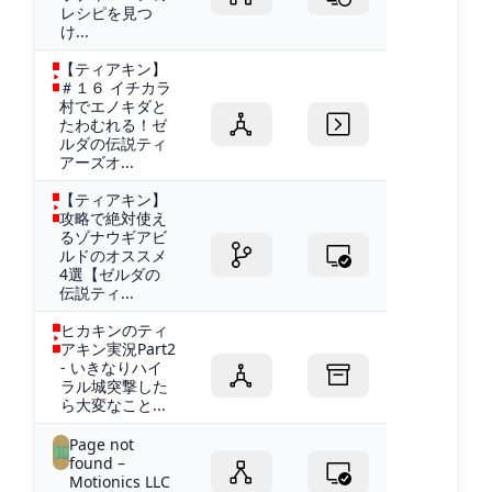
レシピを見つ
け...
【ティアキン】
＃１６ イチカラ
村でエノキダと
たわむれる！ゼ
ルダの伝説ティ
アーズオ...
【ティアキン】
攻略で絶対使え
るゾナウギアビ
ルドのオススメ
4選【ゼルダの
伝説ティ...
ヒカキンのティ
アキン実況Part2
- いきなりハイ
ラル城突撃した
ら大変なこと...
Page not
found –
Motionics LLC