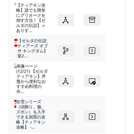
【ティアキン攻
略】誰でも簡単
にグリオークを
倒す方法！【ゼ
ルダの伝説】 »
ありす...
【ゼルダの伝説
ティアーズ オブ
ザ キングダム】
第2...
画像ページ
(12/21) 【ゼルダ
ティアキン】序
盤から便利なお
すすめ料理の
作...
吹雪シリーズ
（頭飾り、服、
ズボン）を入手
できる洞窟の攻
略【ティアキン
攻略】 -...