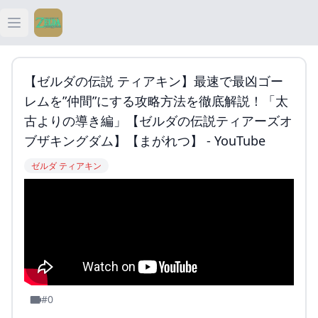
Open main menu
ティアキン
【ゼルダの伝説 ティアキン】最速で最凶ゴー
ティアキン 祠
レムを”仲間”にする攻略方法を徹底解説！「太
古よりの導き編」【ゼルダの伝説ティアーズオ
ティアキン 武器
ブザキングダム】【まがれつ】 - YouTube
ゼルダ ティアキン
ティアキン 攻略
#0