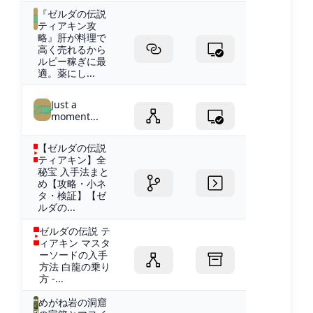
『ゼルダの伝説
ティアキン攻
略』肝が料理で
高く売れるから
ルピー稼ぎに最
適。薬にし...
Just a
moment...
【ゼルダの伝説
ティアキン】全
秘宝 入手法まと
め【攻略・小ネ
タ・検証】【ゼ
ルダの...
ゼルダの伝説 テ
ィアキン マスタ
ーソードの入手
方法 白龍の乗り
方 -...
めがね岩の洞窟