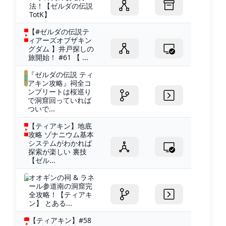
法！【ゼルダの伝説
TotK】
【#ゼルダの伝説テ
ィアーズオブザキン
グダム 】井戸探しの
旅開始！ #61 【 ...
『ゼルダの伝説 ティ
アキン攻略』祠全コ
ンプリートは桜巡り
で洞窟回っていれば
ついで...
【ティアキン】地底
攻略 ゾナニウム基本
システムがわかれば
探索が楽しい 裏技
【ゼル...
オオギンの祠 & ラネ
ール参道南の洞窟完
全攻略！【ティアキ
ン】 とある...
【ティアキン】#58