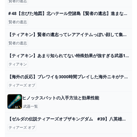
賢者の遺志
＃48【古びた地図】北ハテール空諸島【賢者の遺志】進まないゼルダの伝説 ティアーズ オブ ザ キングダム - YouTube
賢者の遺志
【ティアキン】賢者の遺志ってレアアイテムっぽい顔して集めても攻撃力上がるだけとかショボいな : ゼルダの伝説 ティアーズ オブ ザ キングダム攻略まとめ速報
賢者の遺志
【ティアキン】あまり知られてない特殊効果が強すぎる武器10選【ゼルダの伝説ティアーズオブザキングダム/ティアキン】【ゆっくり解説】 - YouTube
ティアキン
【海外の反応】ブレワイを3000時間プレイした海外ニキがティアキンをプレイした結果ｗｗ【ゼルダの伝説 ティアーズ オブ ザ キングダム】 - YouTube
ティアーズ オブ
ヒノックスバットの入手方法と効果性能
武器一覧
【ゼルダの伝説ティアーズオブザキングダム #39】八英雄を追って、宝珠探し！ - YouTube
ティアーズ オブ