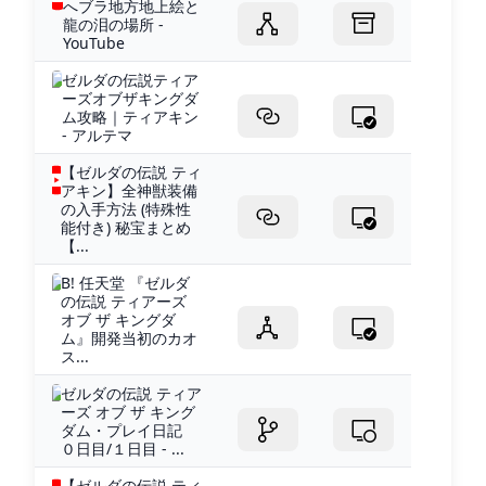
へブラ地方地上絵と
龍の泪の場所 -
YouTube
ゼルダの伝説ティア
ーズオブザキングダ
ム攻略｜ティアキン
- アルテマ
【ゼルダの伝説 ティ
アキン】全神獣装備
の入手方法 (特殊性
能付き) 秘宝まとめ
【...
B! 任天堂 『ゼルダ
の伝説 ティアーズ
オブ ザ キングダ
ム』開発当初のカオ
ス...
ゼルダの伝説 ティア
ーズ オブ ザ キング
ダム・プレイ日記
０日目/１日目 - ...
【ゼルダの伝説 ティ