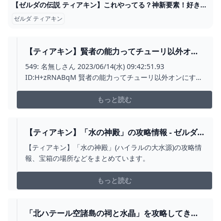
【ゼルダの伝説 ティアキン】これやってる？神新要素！好きな魔物を自由に配置して飾れる等身大フィギュアが面白い！！僕だけの魔物コレクション【ティアーズオブザキングダム】Part19 - YouTube
ゼルダ ティアキン
【ティアキン】賢者の能力ってチューリ以外オン
にする必要ある？【ティアーズオブザキングダ
549: 名無しさん 2023/06/14(水) 09:42:51.93
ム】 ゼルダの伝説ティアーズオブザキングダム(テ
ID:H+zRNABqM 賢者の能力ってチューリ以外オンにする
ィアキン)攻略まとめ-コログ速報
必要ある？ 今チューリとシドとユンまで持ってるけど近
づかないと発動できない+ Aボタン統一だから微妙
もっと読む
【ティアキン】「水の神殿」の攻略情報 - ゼルダ
の伝説 ティアーズオブザキングダム 攻略WIKI テ
【ティアキン】「水の神殿」(ハイラルの大水源)の攻略情
ィアキン ： ヘイグ攻略まとめWIKI
報、宝箱の場所などをまとめています。
もっと読む
「北ハテール空諸島の祠と水晶」を攻略してきま