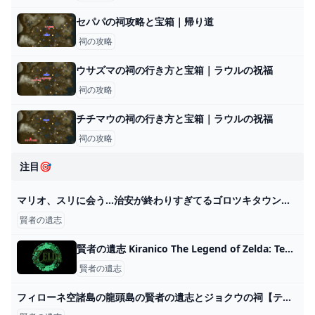
セパパの祠攻略と宝箱｜帰り道
祠の攻略
ウサズマの祠の行き方と宝箱｜ラウルの祝福
祠の攻略
チチマウの祠の行き方と宝箱｜ラウルの祝福
祠の攻略
注目🎯
マリオ、スリに会う…治安が終わりすぎてるゴロツキタウン🥶ｗ【ペーパーマリオRPG リメイク Part2】【女性実況】 - YouTube
賢者の遺志
賢者の遺志 Kiranico The Legend of Zelda: Tears of the Kingdom
賢者の遺志
フィローネ空諸島の龍頭島の賢者の遺志とジョクウの祠【ティアキン攻略】 とあるゲームブログの軌跡