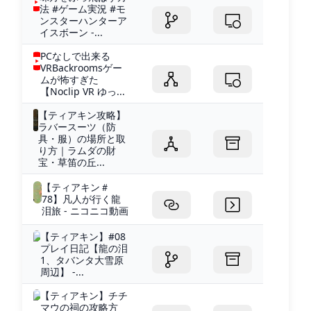
法 #ゲーム実況 #モ
ンスターハンターア
イスボーン -...
PCなしで出来る
VRBackroomsゲー
ムが怖すぎた
【Noclip VR ゆっ...
【ティアキン攻略】
ラバースーツ（防
具・服）の場所と取
り方｜ラムダの財
宝・草笛の丘...
【ティアキン＃
78】凡人が行く龍
泪旅 - ニコニコ動画
【ティアキン】#08
プレイ日記【龍の泪
1、タバンタ大雪原
周辺】 -...
【ティアキン】チチ
マウの祠の攻略方