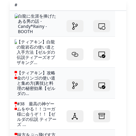
#
白龍に生涯を捧げた
ある男の話 -
Candy*Rainy -
BOOTH
【ティアキン】白龍
の龍岩石の使い道と
入手方法【ゼルダの
伝説ティアーズオブ
ザキング...
【ティアキン】攻略
金のリンゴの使い道
と集め方(裏技)と料
理の秘密効果【ゼル
ダの...
#38 最高の神ゲー
ムをやる！！コーガ
様に会うぞ！！【ゼ
ルダの伝説 ティアー
ズ ...
味方をぶっ飛ばす方