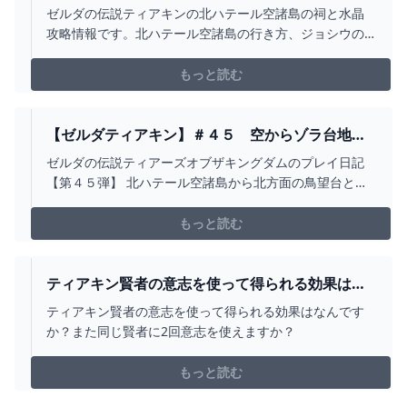
した - ゲームブログちゅこっと陽だまる
ゼルダの伝説ティアキンの北ハテール空諸島の祠と水晶
攻略情報です。北ハテール空諸島の行き方、ジョシウの
祠の場所、水晶の場所と運び方、ゾナウギア製造機から
入手できるアイテムなどを紹介しています。
もっと読む
【ゼルダティアキン】＃４５ 空からゾラ台地鳥
望台とジルダグマチの祠へ、さらにジョンサウの
ゼルダの伝説ティアーズオブザキングダムのプレイ日記
祠も攻略 - フィンのゲームブログ
【第４５弾】 北ハテール空諸島から北方面の鳥望台と祠
を攻略。ほぼ空の旅。
もっと読む
ティアキン賢者の意志を使って得られる効果はな
んですか？また同じ賢者に... - YAHOO!知恵袋
ティアキン賢者の意志を使って得られる効果はなんです
か？また同じ賢者に2回意志を使えますか？
もっと読む