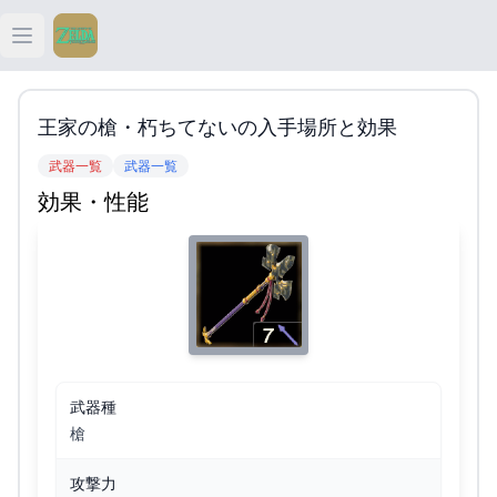
Open main menu
ティアキン
王家の槍・朽ちてないの入手場所と効果
ティアキン 祠
武器一覧
武器一覧
効果・性能
ティアキン 武器
ティアキン 攻略
武器種
槍
攻撃力