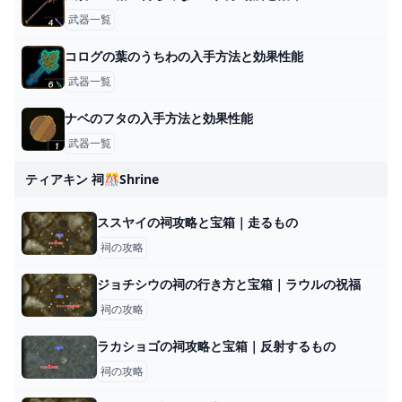
武器一覧
コログの葉のうちわの入手方法と効果性能
武器一覧
ナベのフタの入手方法と効果性能
武器一覧
ティアキン 祠🎊shrine
ススヤイの祠攻略と宝箱｜走るもの
祠の攻略
ジョチシウの祠の行き方と宝箱｜ラウルの祝福
祠の攻略
ラカショゴの祠攻略と宝箱｜反射するもの
祠の攻略