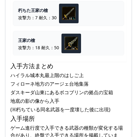
朽ちた王家の槍
攻撃力：7 耐久：30
王家の槍
攻撃力：18 耐久：50
入手方法まとめ
ハイラル城本丸最上階のはしご上
フィローネ地方のアージェ台地集落
ダスキーダ山東にあるボコブリンの拠点の宝箱
地底の影の像から入手
(※朽ちている同名武器を一度壊した後に出現)
入手場所
ゲーム進行度で入手できる武器の種類が変化する場
合があり、終盤で入手できる場所を掲載していま