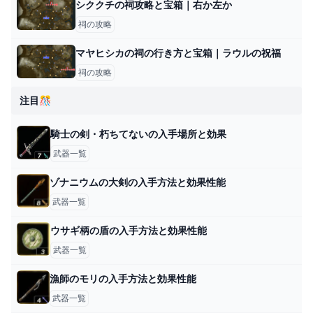
シククチの祠攻略と宝箱｜右か左か
祠の攻略
マヤヒシカの祠の行き方と宝箱｜ラウルの祝福
祠の攻略
注目🎊
騎士の剣・朽ちてないの入手場所と効果
武器一覧
ゾナニウムの大剣の入手方法と効果性能
武器一覧
ウサギ柄の盾の入手方法と効果性能
武器一覧
漁師のモリの入手方法と効果性能
武器一覧