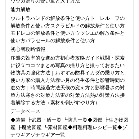
ワッカ飾りの使い道と入手方法
能力解放
ウルトラハンドの解放条件と使い方トーレルーフの
解放条件と使い方スクラビルドの解放条件と使い方
モドレコの解放条件と使い方ウツシエの解放条件と
使い方パラセールの解放条件と使い方
初心者攻略情報
序盤の効率的な進め方初心者攻略ガイド戦闘・探索
に役立つコツまとめ写真の撮り方と撮っておきたい
物防具の強化方法｜おすすめ防具イカダの乗り方と
使い方家の購入方法赤い月の発生条件と影響時間の
進め方｜時間経過方法天候の変え方と影響暑さの対
策方法寒さの対策方法雷の対策方法熱の対策方法接
着解除する方法（素材を剝がすやり方）
データベース
◆装備 ┣武器・盾一覧 ┗防具一覧◆図鑑 ┣生き物図
鑑 ┣魔物図鑑 ┗素材図鑑◆料理料理レシピ一覧◆ゾ
ナウギアゾナウギア一覧