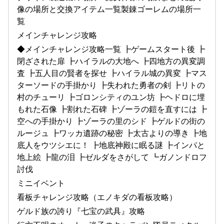
像の場所と交換アイテム一覧製錬ゴーレムの場所一
覧
メインチャレンジ攻略
◆メインチャレンジ攻略一覧 ┣ゲームスタート後 ┣
閉ざされた扉 ┣ハイラルの大地へ ┣四地方の異変調
査 ┣五人目の賢者を探せ ┣ハイラル城の異変 ┣マス
ターソードの手掛かり ┣失われた勇者の剣 ┣リトの
村のチューリ ┣ゴロンシティのユン坊 ┣ヘドロに埋
もれた石像 ┣割れた石碑 ┣ゾーラの鎧を直すには ┣
空への手掛かり ┣ゾーラの里のシド ┣ゲルドの街の
ルージュ ┣ワッカ遺跡の秘密 ┣太古よりの導き ┣地
底人をウツシエに！ ┣地底神殿に眠る謎 ┣インパと
地上絵 ┣龍の泪 ┣ゼルダをさがして ┗ガノンドロフ
討伐
ミニイベント
看板チャレンジ攻略（エノキダの看板攻略）
ゲルド族の誇り『七宝の武具』攻略