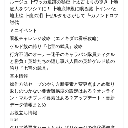
ルージュ ┣ワッカ遺跡の秘密 ┣太古よりの導き ┣地
底人をウツシエに！ ┣地底神殿に眠る謎 ┣インパと
地上絵 ┣龍の泪 ┣ゼルダをさがして ┗ガノンドロフ
討伐
ミニイベント
看板チャレンジ攻略（エノキダの看板攻略）
ゲルド族の誇り『七宝の武具』攻略
行方不明のオーナー迷子のキャラバン隊員ティクル
と勝負！英雄たちの隠し事八人目の英雄ゲルド族の
誇り『七宝の武具』
基本情報
操作方法セーブのやり方新要素と変更点まとめ取り
返しのつかない要素難易度の設定はある？オンライ
ン・マルチプレイ要素はある？アップデート・更新
データ情報まとめ
お役立ち情報
Tips
クリア後要素ハートとがんばりゲージの強化優先度