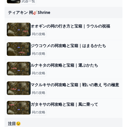
武器一覧
ティアキン 祠🎸shrine
オオギンの祠の行き方と宝箱｜ラウルの祝福
祠の攻略
ジウコウメの祠攻略と宝箱｜はまるかたち
祠の攻略
ルナキタの祠攻略と宝箱｜運ぶかたち
祠の攻略
マクルキサの祠攻略と宝箱｜戦いの教え 弓の極意
祠の攻略
ガタキサの祠攻略と宝箱｜風に乗って
祠の攻略
注目😉