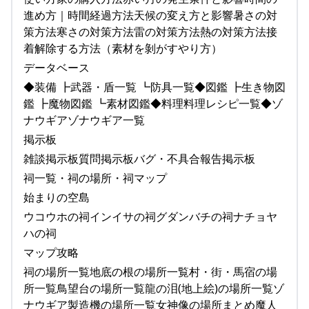
進め方｜時間経過方法天候の変え方と影響暑さの対
策方法寒さの対策方法雷の対策方法熱の対策方法接
着解除する方法（素材を剝がすやり方）
データベース
◆装備 ┣武器・盾一覧 ┗防具一覧◆図鑑 ┣生き物図
鑑 ┣魔物図鑑 ┗素材図鑑◆料理料理レシピ一覧◆ゾ
ナウギアゾナウギア一覧
掲示板
雑談掲示板質問掲示板バグ・不具合報告掲示板
祠一覧・祠の場所・祠マップ
始まりの空島
ウコウホの祠インイサの祠グダンバチの祠ナチョヤ
ハの祠
マップ攻略
祠の場所一覧地底の根の場所一覧村・街・馬宿の場
所一覧鳥望台の場所一覧龍の泪(地上絵)の場所一覧ゾ
ナウギア製造機の場所一覧女神像の場所まとめ魔人