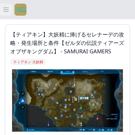
Open main menu
ティアキン
【ティアキン】大妖精に捧げるセレナーデの攻
ティアキン 祠
略・発生場所と条件【ゼルダの伝説ティアーズ
オブザキングダム】 - SAMURAI GAMERS
ティアキン 武器
ティアキン 大妖精
ティアキン 攻略