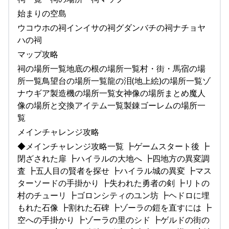
始まりの空島
ウコウホの祠インイサの祠グダンバチの祠ナチョヤ
ハの祠
マップ攻略
祠の場所一覧地底の根の場所一覧村・街・馬宿の場
所一覧鳥望台の場所一覧龍の泪(地上絵)の場所一覧ゾ
ナウギア製造機の場所一覧女神像の場所まとめ魔人
像の場所と交換アイテム一覧製錬ゴーレムの場所一
覧
メインチャレンジ攻略
◆メインチャレンジ攻略一覧 ┣ゲームスタート後 ┣
閉ざされた扉 ┣ハイラルの大地へ ┣四地方の異変調
査 ┣五人目の賢者を探せ ┣ハイラル城の異変 ┣マス
ターソードの手掛かり ┣失われた勇者の剣 ┣リトの
村のチューリ ┣ゴロンシティのユン坊 ┣ヘドロに埋
もれた石像 ┣割れた石碑 ┣ゾーラの鎧を直すには ┣
空への手掛かり ┣ゾーラの里のシド ┣ゲルドの街の