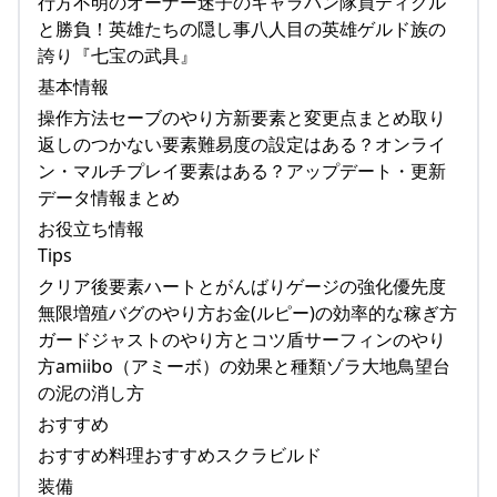
行方不明のオーナー迷子のキャラバン隊員ティクル
と勝負！英雄たちの隠し事八人目の英雄ゲルド族の
誇り『七宝の武具』
基本情報
操作方法セーブのやり方新要素と変更点まとめ取り
返しのつかない要素難易度の設定はある？オンライ
ン・マルチプレイ要素はある？アップデート・更新
データ情報まとめ
お役立ち情報
Tips
クリア後要素ハートとがんばりゲージの強化優先度
無限増殖バグのやり方お金(ルピー)の効率的な稼ぎ方
ガードジャストのやり方とコツ盾サーフィンのやり
方amiibo（アミーボ）の効果と種類ゾラ大地鳥望台
の泥の消し方
おすすめ
おすすめ料理おすすめスクラビルド
装備