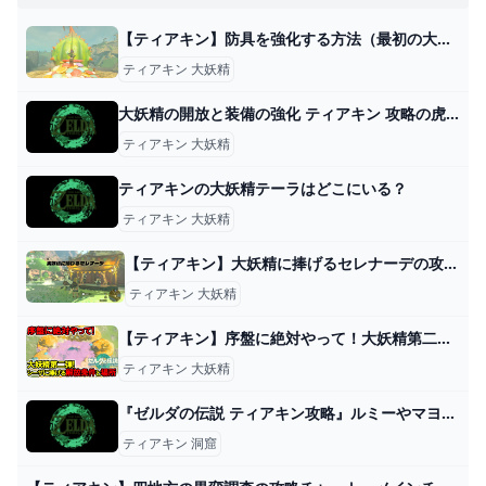
【ティアキン】防具を強化する方法（最初の大妖精テーラがいる場所）【ゼルダの伝説ティアーズオブザキングダム】
ティアキン 大妖精
大妖精の開放と装備の強化 ティアキン 攻略の虎（ゼルダ ティアーズオブザキングダム）
ティアキン 大妖精
ティアキンの大妖精テーラはどこにいる？
ティアキン 大妖精
【ティアキン】大妖精に捧げるセレナーデの攻略と報酬【ゼルダの伝説ティアーズオブザキングダム】 - ゲームウィズ
ティアキン 大妖精
【ティアキン】序盤に絶対やって！大妖精第二弾！シーザに捧げる解放条件と場所！【ゼルダの伝説】 - YouTube
ティアキン 大妖精
『ゼルダの伝説 ティアキン攻略』ルミーやマヨイのセンサーは一長一短。洞窟の入り口をズバリ教えてくれるマーカーが欲しい。 ゲーム特化速報！
ティアキン 洞窟