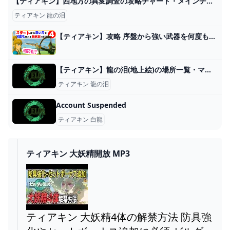
【ティアキン】四地方の異変調査の攻略チャート・メインチャレンジ攻略【ゼルダの伝説ティアーズオブザキングダム】 - SAMURAI GAMERS
ティアキン 龍の泪
【ティアキン】攻略 序盤から強い武器を何度も取れる最強の無限ループ裏技【ゼルダの伝説 ティアーズ オブ ザ キングダム】 - YouTube
【ティアキン】龍の泪(地上絵)の場所一覧・マップ画像付き【ゼルダの伝説ティアーズオブザキングダム】 - SAMURAI GAMERS
ティアキン 龍の泪
Account Suspended
ティアキン 白龍
ティアキン 大妖精開放 MP3
ティアキン 大妖精4体の解禁方法 防具強