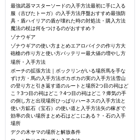
最強武器マスターソードの入手方法最初に手に入る
服（古びたトーガ）の入手方法序盤おすすめ最強防
具・盾ハイリアの盾が壊れた時の対処法・購入方法
魔法の杖は何をつけるのがおすすめ？
ゾナウギア
ゾナウギアの使い方まとめエアロバイクの作り方大
砲槍の作り方と使い方バッテリー最大値の増やし方
場所・入手方法
ポーチの拡張方法｜ボックリンがいる場所馬を手な
ずけ方・馬の入手方法ポカポカの実の入手方法雪山
の登り方と引き返す道のルートと場所2つ目の祠はど
こ？3つ目の祠はどこ？4つ目の祠はどこ？瘴気の手
の倒し方と出現場所ひっぱりハーネスの入手方法と
使い方鉱石（宝石）の使い道と入手方法矢の稼ぎで
効率の良い場所まとめ石はどこにある？・石の入手
場所
デクの木サマの場所と解放条件