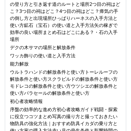
の登り方と引き返す道のルートと場所2つ目の祠はど
こ？3つ目の祠はどこ？4つ目の祠はどこ？瘴気の手
の倒し方と出現場所ひっぱりハーネスの入手方法と
使い方鉱石（宝石）の使い道と入手方法矢の稼ぎで
効率の良い場所まとめ石はどこにある？・石の入手
場所
デクの木サマの場所と解放条件
ワッカ飾りの使い道と入手方法
能力解放
ウルトラハンドの解放条件と使い方トーレルーフの
解放条件と使い方スクラビルドの解放条件と使い方
モドレコの解放条件と使い方ウツシエの解放条件と
使い方パラセールの解放条件と使い方
初心者攻略情報
序盤の効率的な進め方初心者攻略ガイド戦闘・探索
に役立つコツまとめ写真の撮り方と撮っておきたい
物防具の強化方法｜おすすめ防具イカダの乗り方と
使い方家の購入方法赤い月の発生条件と影響時間の