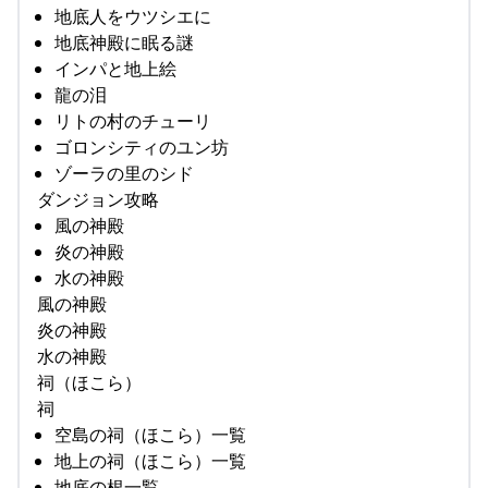
地底人をウツシエに
地底神殿に眠る謎
インパと地上絵
龍の泪
リトの村のチューリ
ゴロンシティのユン坊
ゾーラの里のシド
ダンジョン攻略
風の神殿
炎の神殿
水の神殿
風の神殿
炎の神殿
水の神殿
祠（ほこら）
祠
空島の祠（ほこら）一覧
地上の祠（ほこら）一覧
地底の根一覧