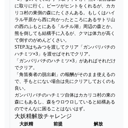
に取りに行く。ビーツがヒントをくれるが、カカ
リコ村の東側の森にたくさんある。もしくはハイ
ラル平原から西に向かったところにあるサトリ山
の西のふもとにある「ルチル湖」周辺の森とか。
熊を倒しても結構手に入るが、クマは体力が高く
て倒すのがめんどくさい。
STEP.3はちみつを渡してクリア「ガンバリバチの
ハチミツ×3」を渡せばそれでクリア。
「ガンバリバチのハチミツ×3」があればそれだけ
でクリア。
「角笛奏者の脱出劇」の報酬がそのまま使えるの
で、手もとにない場合は先にクリアしておくのも
良い。
ガンバリバチのハチミツ自体はカカリコ村の東の
森にもあるし、森をウロウロしていると結構ある
のでそんなに困ることはないはず。
大妖精解放チャレンジ
大妖精
前提
解放