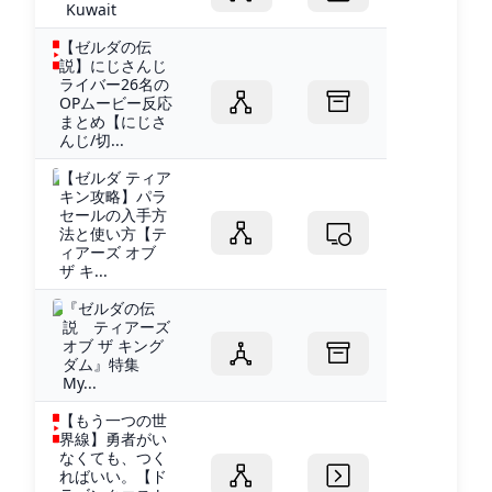
Kuwait
【ゼルダの伝
説】にじさんじ
ライバー26名の
OPムービー反応
まとめ【にじさ
んじ/切...
【ゼルダ ティア
キン攻略】パラ
セールの入手方
法と使い方【テ
ィアーズ オブ
ザ キ...
『ゼルダの伝
説 ティアーズ
オブ ザ キング
ダム』特集
My...
【もう一つの世
界線】勇者がい
なくても、つく
ればいい。【ド