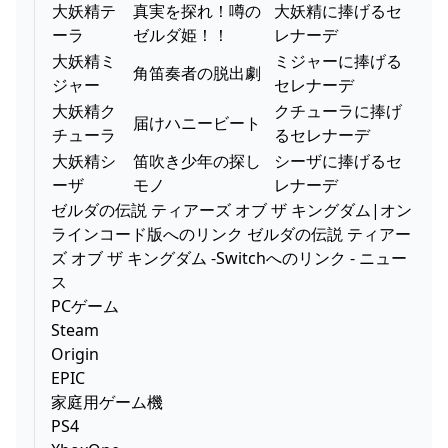
大妖精テ
真実を探れ！噂の
大妖精に捧げるセ
ーラ
ゼルダ姫！！
レナーデ
大妖精ミ
ミジャーに捧げる
角笛奏者の脱出劇
ジャー
セレナーデ
大妖精ク
クチューラに捧げ
届けハニービート
チューラ
るセレナーデ
大妖精シ
笛吹き少年の探し
シーザに捧げるセ
ーザ
モノ
レナーデ
ゼルダの伝説 ティアーズ オブ ザ キングダム|オン
ラインコード版へのリンク ゼルダの伝説 ティアー
ズ オブ ザ キングダム -Switchへのリンク - ニュー
ス
PCゲーム
Steam
Origin
EPIC
家庭用ゲーム機
PS4