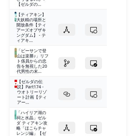
【ゼルダの...
【ティアキン】
大妖精の場所と
開放条件【ティ
アーズオブザキ
ングダム】 - テ
ィアキ...
「ビーサンで登
山は楽勝♪」リフ
ト係員からの忠
告を無視した20
代男性の末...
【ゼルダの伝
説】Part174 -
ウオトリーリゾ
ート計画【ティ
アー...
「ハイリア湖の
祠と水晶」ゼル
ダ ティアキン攻
略「ほこらチャ
レンジ編」【ゼ