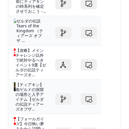
前にティアキン
の時系列を確定
させておこう -...
ゼルダの伝説
Tears of the
Kingdom （テ
ィアーズ オブ
ザ ...
【攻略】メイン
チャレンジ以外
で絶対やるべき
イベント9選【ゼ
ルダの伝説ティ
アーズオ...
【ティアキン】︎
南ゲルドの洞窟
の場所と入手ア
イテム【ゼルダ
の伝説ティアー
ズオブザ...
【フォールガイ
ズ】今日怖い夢
みたから話聞い