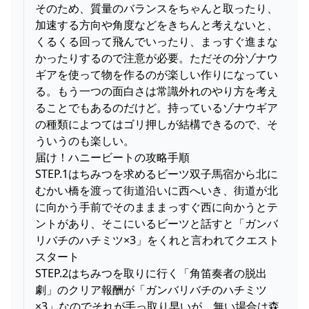
そのため、質量のバランスをちゃんと取ったり、
加速する方向や角度などをきちんと考えないと、
くるくる回って飛んでいったり、まっすぐ進まな
かったりするので注意が必要。ただその分ゾナウ
ギアを使って物を作るのが楽しい作りになってい
る。もう一つの面白さは常識外れのやり方を考え
ることでもあるのだけど。持っているゾナウギア
の種類によつてはゴリ押しが結構できるので、そ
ういうのも楽しい。
届け！ハニービートの攻略手順
STEP.1はちみつを求めるビーツ双子馬宿から北に
むかい橋を渡って街道沿いに西へいき、街道が北
に向かう手前でそのまままっすぐ西に向かうとテ
ントがあり、そこにいるビーツと話すと「ガンバ
リバチのハチミツ×3」をくれと言われてクエスト
スタート
STEP.2はちみつを取りに行く「角笛奏者の脱出
劇」のクリア報酬が「ガンバリバチのハチミツ
×3」なのでそれが手っ取り早いが、無い場合は森