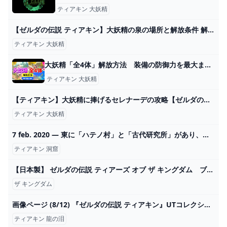
ティアキン 大妖精
【ゼルダの伝説 ティアキン】大妖精の泉の場所と解放条件 解説 /装備を最大強化する方法【ゼルダの伝説 ティアーズ オブ ザ キングダム】ミロヤン【totk】 - YouTube
ティアキン 大妖精
大妖精「全4体」解放方法 装備の防御力を最大まで強化 テーラ クチューラ シーザ ミジャー 大妖精に捧げるセレナーデ 攻略 ゼルダの伝説 ティアーズ オブ ザ キングダム ティアキン - YouTube
ティアキン 大妖精
【ティアキン】大妖精に捧げるセレナーデの攻略【ゼルダの伝説ティアーズオブザキングダム】｜ゲームエイト
ティアキン 大妖精
7 feb. 2020 — 東に「ハテノ村」と「古代研究所」があり、南には「ウオトリー村」があります。 2024
ティアキン 洞窟
【日本製】 ゼルダの伝説 ティアーズ オブ ザ キングダム ブレスオブザワイルド Nintendo Switch - zimplow.co.zw
ザ キングダム
画像ページ (8/12) 『ゼルダの伝説 ティアキン』UTコレクションが発売中、ラインアップ一挙紹介。白龍の瞳から落ちる泪が印象的 ゲーム・エンタメ最新情報のファミ通.com
ティアキン 龍の泪