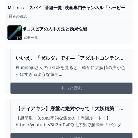
Ｍｉｓｓ．スパイ│番組一覧│映画専門チャンネル「ムービープラス」
賢者の遺志
ボコスピアの入手方法と効果性能
武器一覧
いいえ、『ゼルダ』です―「アダルトコンテンツ
の音」で近隣から苦情…毎日『ティアキン』して
PlumsojuさんのTikTokを見ると、確かに大妖精の声が色
いただけなのに GAME*SPARK - 国内・海外ゲー
っぽすぎるような気も…
ム情報サイト
もっと読む
【ティアキン】序盤に絶対やって！大妖精第二
弾！シーザに捧げる解放条件と場所！【ゼルダの
【超簡単！矢の効率的な集め方！周回ルート！】
伝説】 - YOUTUBE
https://youtu.be/3ffZhlTsiPQ【序盤で超簡単！バクダン
花入手の周回ルート！】https://youtu.be/M40-VDFV_Xg