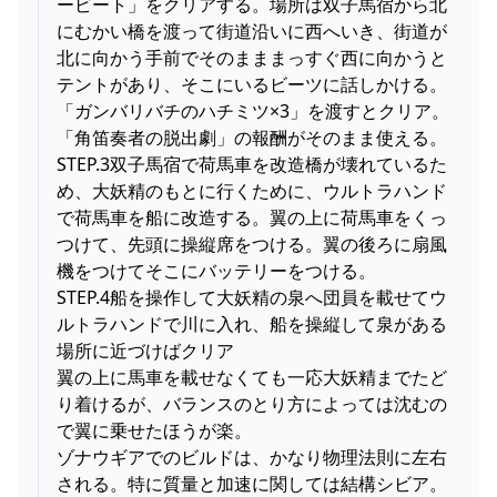
ービート」をクリアする。場所は双子馬宿から北
にむかい橋を渡って街道沿いに西へいき、街道が
北に向かう手前でそのまままっすぐ西に向かうと
テントがあり、そこにいるビーツに話しかける。
「ガンバリバチのハチミツ×3」を渡すとクリア。
「角笛奏者の脱出劇」の報酬がそのまま使える。
STEP.3双子馬宿で荷馬車を改造橋が壊れているた
め、大妖精のもとに行くために、ウルトラハンド
で荷馬車を船に改造する。翼の上に荷馬車をくっ
つけて、先頭に操縦席をつける。翼の後ろに扇風
機をつけてそこにバッテリーをつける。
STEP.4船を操作して大妖精の泉へ団員を載せてウ
ルトラハンドで川に入れ、船を操縦して泉がある
場所に近づけばクリア
翼の上に馬車を載せなくても一応大妖精までたど
り着けるが、バランスのとり方によっては沈むの
で翼に乗せたほうが楽。
ゾナウギアでのビルドは、かなり物理法則に左右
される。特に質量と加速に関しては結構シビア。