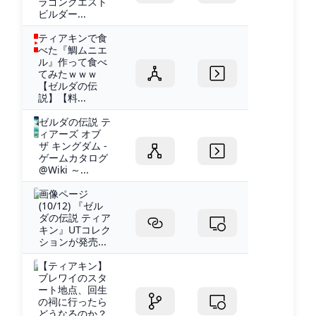
ラゴンクエスト
ビルダー...
ティアキンで食
べた『鯛ムニエ
ル』作って食べ
てみたｗｗｗ
【ゼルダの伝
説】【料...
ゼルダの伝説 テ
ィアーズ オブ
ザ キングダム -
ゲームカタログ
@Wiki ～...
画像ページ
(10/12) 『ゼル
ダの伝説 ティア
キン』UTコレク
ションが発売...
【ティアキン】
ブレワイのスタ
ート地点、回生
の祠に行ったら
どうなるのか？