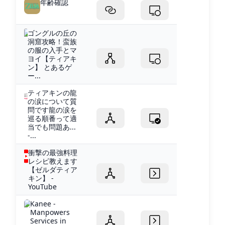
年齢確認
ゴングルの丘の
洞窟攻略！蛮族
の服の入手とマ
ヨイ【ティアキ
ン】 とあるゲ
ー...
ティアキンの龍
の涙について質
問です龍の涙を
巡る順番って適
当でも問題あ...
-...
衝撃の最強料理
レシピ教えます
【ゼルダティア
キン】 -
YouTube
Kanee -
Manpowers
Services in