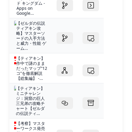
ド キングダム -
Apps on
Google...
【ゼルダの伝説
ティアキン攻
略】マスターソ
ードの入手方法
と威力・性能 ゲ
ーム...
【ティアキン】
作中で謎のまま
だったマップ“12
コ”を徹底解説
【総集編】 -...
【ティアキン】
ミニチャレン
ジ：洞窟の巨人
三兄弟の攻略チ
ャート【ゼルダ
の伝説ティ...
【考察】マスタ
ーワークス発売