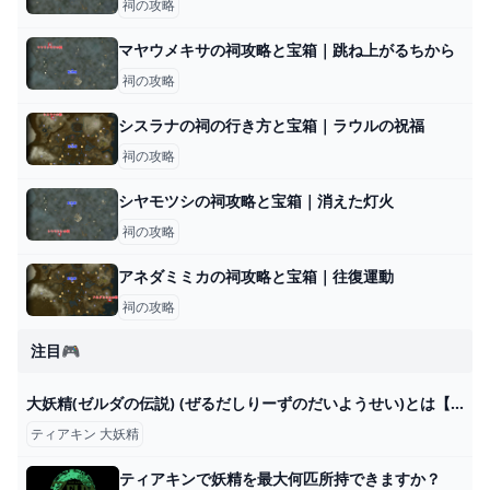
祠の攻略
マヤウメキサの祠攻略と宝箱｜跳ね上がるちから
祠の攻略
シスラナの祠の行き方と宝箱｜ラウルの祝福
祠の攻略
シヤモツシの祠攻略と宝箱｜消えた灯火
祠の攻略
アネダミミカの祠攻略と宝箱｜往復運動
祠の攻略
注目🎮
大妖精(ゼルダの伝説) (ぜるだしりーずのだいようせい)とは【ピクシブ百科事典】
ティアキン 大妖精
ティアキンで妖精を最大何匹所持できますか？