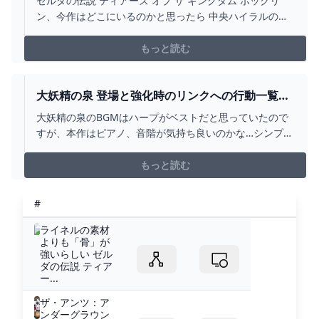
ゼルダの伝説 ティアーズ オブ ザ キングダム ボックリ
に。 自由奔放な人の日記。
ン、今作はどこにいるのかと思ったら 中央ハイラルの監
視砦の中に配置されていました。 初期にこの場所に来た
時には居なかったので メインを１つクリアすると監視砦
もっと読む
に移動するのかなあと予想。 本来は初期の場所は別のと
ころに配置されているんだろうけどねえ。 ボックリン
に…
大妖精の泉 登場と強化時のリンクへの行動一覧
【ティアキン】 - イマカラ
大妖精の泉のBGMはハープがベストだと思っていたので
すが、本作はピアノ、音階が気持ち良いのかな…シンプル
で良き
もっと読む
#
ライネルの素材
よりも「骨」が
強いらしい ゼル
ダの伝説 ティア
ー...
ザ・アンツ：ア
ンダーグラウン