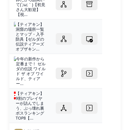
て(´;ω;｀)【初見
さん大歓迎】
【視...
【ティアキン】
洞窟の場所一覧
とマップ・入手
防具【ゼルダの
伝説ティアーズ
オブザキン...
今年の新作から
定番まで！ ゼル
ダの伝説 ワイル
ド ザ オブ ワイ
ルド、ティア
ー...
【ティアキン】
9割のプレイヤ
ーが詰んでしま
う、ぶっ壊れ裏
ボスランキング
TOP8【...