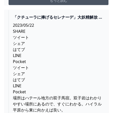
チャンネル登録はこちら
もっと読む
→https://www.youtube.com/channel/UCw9KIulF701...
「クチューラに捧げるセレナーデ」大妖精解放 ゼ
ルダ ティアキン攻略「エピソードチャレンジ編」
2023/05/22
【ゼルダの伝説ティアーズオブザキングダム攻
SHARE
略】 GAMEGAMINGGAMES
ツイート
シェア
はてブ
LINE
Pocket
ツイート
シェア
はてブ
LINE
Pocket
場所はハテール地方の双子馬宿。双子岩はわかり
やすい場所にあるので、すぐにわかる。ハイラル
平原から東に向かえば良い。