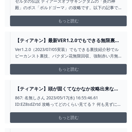
ゼルダの伝説 ティアーズオブザキングダムの「炎の神
殿」のボス「ボルドゴーマ」の攻略です。以下の記事で
詳細な攻略法を解説しています。
https://gamepedia.jp/zelda-totk/archives/2660
もっと読む
【ティアキン】最新VER1.2.0でもできる無限裏技
3選まとめ【ゼルダの伝説 ティアーズ オブ ザ キン
Ver1.2.0（2023/07/05実装）でもできる裏技紹介秒でル
グダム】【ZELDA TEARS OF THE KINGDOM】攻
ピーカンスト裏技、バクダン花無限回収、強制赤い月無
略 - YOUTUBE
限（ビトゥオ谷やハイラル城下でできる無限増殖技は
Ver1.2.0で修正されました）【ティアキン】おすすめ動画
もっと読む
★Ver1.2.0対応最強無限増殖
https://www.youtube.com/wat...
【ティアキン】頭が固くてなかなか攻略出来ない
んだけど、攻略見ないで謎解き、ストーリー進め
867: 名無しさん 2023/05/17(水) 16:55:46.61
られてる人いる? ゼルダの伝説ティアーズオブザ
ID:EZ8sdZrtd 攻略ってどのくらい見てる？ 何も見ずにず
キングダム(ティアキン)攻略まとめ-コログ速報
っとやり続けてたらマジでキリないよな 869: 名無しさん
2023/05/17(水) 16:
もっと読む