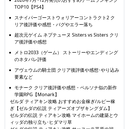
TOP10【PS4】
スナイパーゴーストウォリアーコントラクト2 ク
リア後評価や感想・バグやエラー落ち
超次元ゲイム ネプテューヌ Sisters vs Sisters クリ
ア後評価や感想
メトロ2033（ゲーム） ストーリーやエンディング
のネタバレ評価
アヴェウムの騎士団 クリア後評価や感想･やり込み
要素など
モナーク クリア後評価や感想・ペルソナ似の新作
学園RPG【Monark】
ゼルダ ティアキン攻略 おすすめお金稼ぎ/ルピー稼
ぎ【ゼルダの伝説 ティアーズオブザキングダム】
ゼルダの伝説 ティアキン攻略 マイホームの建築とウ
ィッダの独り立ち･ヒダマリ草
ゼルダの伝説 ティアキン攻略 サハスーラ平原の祠