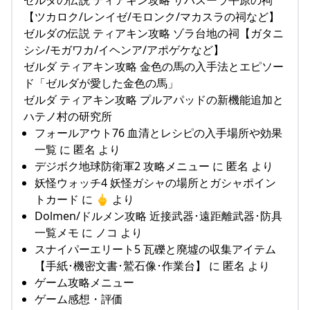
【ツカロク/レンイゼ/モロンク/マカスラの祠など】
ゼルダの伝説 ティアキン攻略 ゾラ台地の祠【ガタニ
シシ/モガワカ/イヘンア/アポゲケなど】
ゼルダ ティアキン攻略 金色の馬の入手法とエピソー
ド「ゼルダが愛した金色の馬」
ゼルダ ティアキン攻略 プルアパッドの新機能追加と
ハテノ村の研究所
フォールアウト76 血清とレシピの入手場所や効果
一覧 に 匿名 より
デジボク地球防衛軍2 攻略メニュー に 匿名 より
妖怪ウォッチ4 妖怪ガシャの場所とガシャポイン
トカード に 🖕 より
Dolmen/ドルメン攻略 近接武器･遠距離武器･防具
一覧メモ に ノコ より
スナイパーエリート5 瓦礫と廃墟の収集アイテム
【手紙･機密文書･鷲石像･作業台】 に 匿名 より
ゲーム攻略メニュー
ゲーム感想・評価