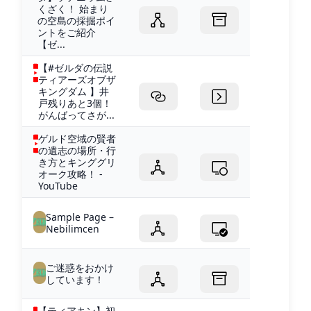
くざく！ 始まり
の空島の採掘ポイ
ントをご紹介
【ゼ...
【#ゼルダの伝説
ティアーズオブザ
キングダム 】井
戸残りあと3個！
がんばってさが...
ゲルド空域の賢者
の遺志の場所・行
き方とキンググリ
オーク攻略！ -
YouTube
Sample Page –
Nebilimcen
ご迷惑をおかけ
しています！
【ティアキン】初