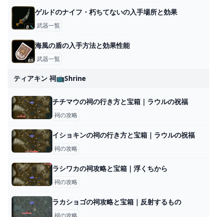
ゲルドのナイフ・朽ちてないの入手場所と効果
武器一覧
海風の盾の入手方法と効果性能
武器一覧
ティアキン 祠📺shrine
チチマウの祠の行き方と宝箱｜ラウルの祝福
祠の攻略
イショキンの祠の行き方と宝箱｜ラウルの祝福
祠の攻略
ラシワカの祠攻略と宝箱｜浮くちから
祠の攻略
ラカショゴの祠攻略と宝箱｜反射するもの
祠の攻略