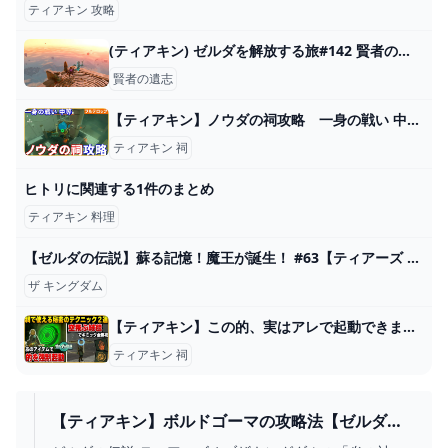
ティアキン 攻略
(ティアキン) ゼルダを解放する旅#142 賢者の遺志探し 【ゼルダの伝説ティーアズオブザキングダム 】 - ニコニコ動画
賢者の遺志
【ティアキン】ノウダの祠攻略 一身の戦い 中等（フルテロップ） - YouTube
ティアキン 祠
ヒトリに関連する1件のまとめ
ティアキン 料理
【ゼルダの伝説】蘇る記憶！魔王が誕生！ #63【ティアーズ オブ ザ キングダム】 - YouTube
ザ キングダム
【ティアキン】この的、実はアレで起動できます。超難関祠「イウンオロクの祠」の攻略法と祠で使える二種類のテクニックを紹介！！【ゼルダの伝説】【攻略】 - YouTube
ティアキン 祠
【ティアキン】ボルドゴーマの攻略法【ゼルダの
伝説】 - YOUTUBE