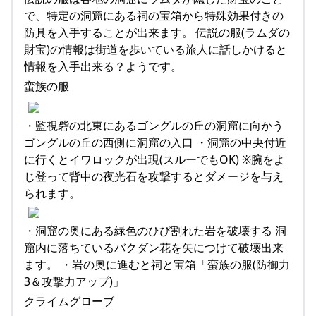
で、特定の洞窟にある祠の宝箱から特殊効果付きの
防具を入手することが出来ます。 伝説の服(ラムダの
財宝)の情報は街道を歩いている旅人に話しかけると
情報を入手出来る？ようです。
蛮族の服
・監視砦の北東にあるゴングルの丘の洞窟に向かう
ゴングルの丘の西側に洞窟の入口 ・洞窟の中央付近
に行くとイワロックが出現(スルーでもOK) ※腕をよ
じ登って背中の夜光石を攻撃するとダメージを与え
られます。
・洞窟の奥にある緑色のひび割れた岩を破壊する 洞
窟内に落ちているバクダン花を矢につけて破壊出来
ます。 ・岩の奥に進むと祠と宝箱「蛮族の服(防御力
3＆攻撃力アップ)」
クライムグローブ