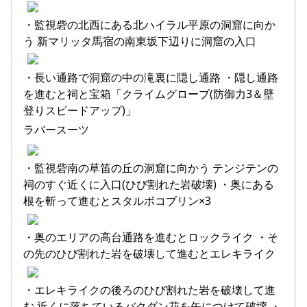
・監視砦の北西にある北ハイラル平原の洞窟に向か
う 新マリッタ馬宿の南東坂下辺りに洞窟の入口
・長い通路で洞窟の中の滝裏に隠し通路 ・隠し通路
を進むと祠と宝箱「クライムグローブ(防御力3＆壁
登りスピードアップ)」
ラバースーツ
・監視砦南の草笛の丘の洞窟に向かう テンジテンの
祠のすぐ近くに入口(ひび割れた岩破壊) ・奥にある
根を斬って進むとスタルボコブリン×3
・奥のエリアの高台通路を進むとロックライク ・そ
の先のひび割れた岩を破壊して進むとエレキライク
・エレキライクの後ろのひび割れた岩を破壊して進
む 近くに落ちているバクダン花を矢につけて破壊 ・