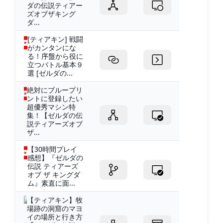
ダの伝説ティアー
ズオブザキング
ダ...
[ティアキン] 戦闘
がカンタンにな
る！序盤から役に
立つバトル基本９
選 [ゼルダの...
絶対にブループリ
ントに登録したい
超優秀マシン特
集！【ゼルダの伝
説ティアーズオブ
ザ...
【30時間プレイ
感想】『ゼルダの
伝説 ティアーズ
オブ ザ キングダ
ム』素直に面...
【ティアキン】牧
場跡の洞窟のマヨ
イの場所と行き方