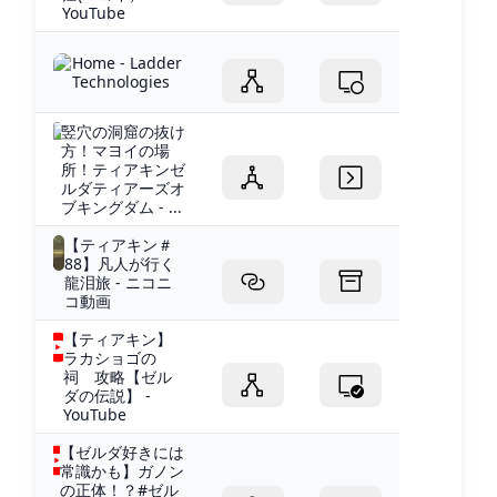
YouTube
Home - Ladder
Technologies
竪穴の洞窟の抜け
方！マヨイの場
所！ティアキンゼ
ルダティアーズオ
ブキングダム - ...
【ティアキン＃
88】凡人が行く
龍泪旅 - ニコニ
コ動画
【ティアキン】
ラカショゴの
祠 攻略【ゼル
ダの伝説】 -
YouTube
【ゼルダ好きには
常識かも】ガノン
の正体！？#ゼル