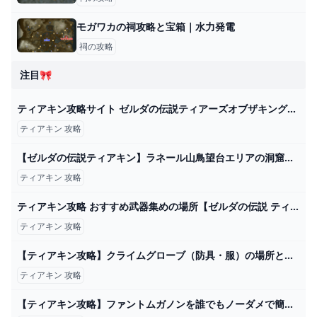
モガワカの祠攻略と宝箱｜水力発電
祠の攻略
注目🎀
ティアキン攻略サイト ゼルダの伝説ティアーズオブザキングダム - ゲームライン
ティアキン 攻略
【ゼルダの伝説ティアキン】ラネール山鳥望台エリアの洞窟＆マヨイを全攻略 Part127 - YouTube
ティアキン 攻略
ティアキン攻略 おすすめ武器集めの場所【ゼルダの伝説 ティアーズオブザキングダム】
ティアキン 攻略
【ティアキン攻略】クライムグローブ（防具・服）の場所と取り方｜ラムダの財宝・北ハイラル平原の洞窟【ゼルダティアーズオブザキングダム】│KOUs gameplay guide
ティアキン 攻略
【ティアキン攻略】ファントムガノンを誰でもノーダメで簡単に倒す方法 ジャスト回避不要【ティアーズオブザキングダム】 - YouTube