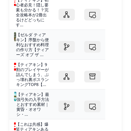
心者必見！隠し要
素も分かる！？完
全攻略本が2冊出
るけどどっちに
す...
【ゼルダ ティア
キン】序盤から便
利なおすすめ料理
の作り方【ティア
ーズ オブ ザ ...
【ティアキン】9
割のプレイヤーが
詰んでしまう、ぶ
っ壊れ裏ボスラン
キングTOP8【...
【ティアキン】最
強弓矢の入手方法
とおすすめ素材｜
黄昏・オオワ
シ・...
【これは共感】爆
笑ティアキンある