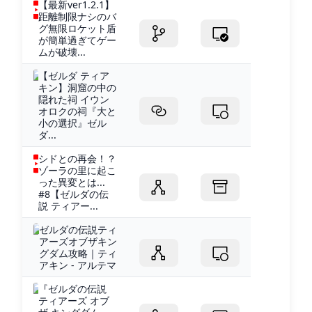
【最新ver1.2.1】
距離制限ナシのバ
グ無限ロケット盾
が簡単過ぎてゲー
ムが破壊...
【ゼルダ ティア
キン】洞窟の中の
隠れた祠 イウン
オロクの祠『大と
小の選択』ゼル
ダ...
シドとの再会！？
ゾーラの里に起こ
った異変とは...
#8【ゼルダの伝
説 ティアー...
ゼルダの伝説ティ
アーズオブザキン
グダム攻略｜ティ
アキン - アルテマ
『ゼルダの伝説
ティアーズ オブ