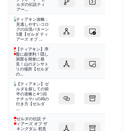
ルダの伝説ティ
アー...
ティアキン攻略：
見逃しやすいコロ
グの出現パターン
5選【ゼルダ ティ
アーズ オブ ...
【ティアキン】序
盤に超便利！隠し
洞窟を簡単に発
見！山のヌシサト
リの場所【ゼルダ
の...
【ティアキン】ゼ
ルダを探しての前
半の攻略と4つ目
ナチョヤハの祠の
行き方【ゼルダ
...
ゼルダの伝説 テ
ィアーズ オブ ザ
キングダム 初見