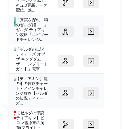
ザ キングダム』
v1.2.0更新データ
配信。進...
「真実を探れ！噂
のゼルダ姫！！」
ゼルダ ティアキ
ン攻略「エピソー
ドチャレンジ...
「ゼルダの伝説
ティアーズ オブ
ザ キングダム
ザ・コンプリート
ガイド」電撃...
【ティアキン】龍
の泪の攻略チャー
ト・メインチャレ
ンジ攻略【ゼルダ
の伝説ティアー
ズ...
【ゼルダの伝説
ティアキン】ビ
ロン雪原東の洞
窟(マヨイ） -