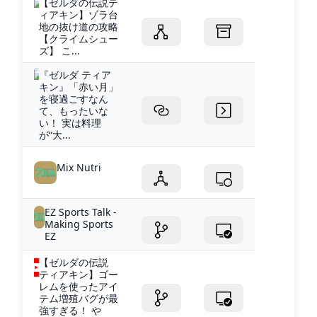
【ゼルダの伝説テ
ィアキン】ゾラ台
地の抜け道の攻略
【クライムシュー
ズ】 こ...
『ゼルダ ティア
キン』「赤い月」
を寝過ごすなん
て、もったいな
い！ 実は料理
が“大...
Mix Nutri
EZ Sports Talk -
Making Sports
EZ
【ゼルダの伝説
ティアキン】ゴー
レムを使ったアイ
テム増殖バグが最
強すぎる！ や