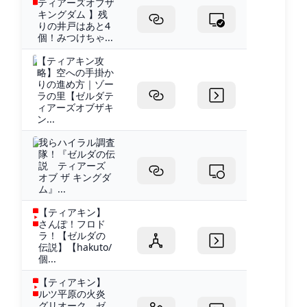
ティアーズオブザ
キングダム 】残
りの井戸はあと4
個！みつけちゃ...
【ティアキン攻
略】空への手掛か
りの進め方｜ゾー
ラの里【ゼルダテ
ィアーズオブザキ
ン...
我らハイラル調査
隊！『ゼルダの伝
説 ティアーズ
オブ ザ キングダ
ム』...
【ティアキン】
さんぽ！フロド
ラ！【ゼルダの
伝説】【hakuto/
個...
【ティアキン】
ルツ平原の火炎
グリオーク ゼ