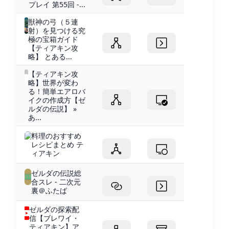
プレイ 第55回 -...
獣神の弓（５連
射）を見つける究
極の宝箱ガイド
【ティアキン攻
略】 とある...
【ティアキン攻
略】世界が変わ
る！簡単エアロバ
イクの作成方【ゼ
ルダの伝説】 »
あ...
料理のおすすめ
レシピまとめ テ
ィアキン
ゼルダの伝説総
合スレ - 二次元
裏＠ふたば
ゼルダの探索配
信【ブレワイ・
ティアキン】ア