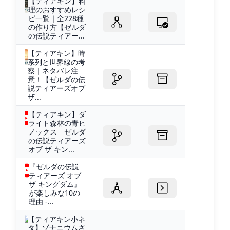
【ティアキン】料
理のおすすめレシ
ピ一覧｜全228種
の作り方【ゼルダ
の伝説ティアー...
【ティアキン】時
系列と世界線の考
察｜ネタバレ注
意！【ゼルダの伝
説ティアーズオブ
ザ...
【ティアキン】ダ
ライト森林の青ヒ
ノックス ゼルダ
の伝説ティアーズ
オブ ザ キン...
『ゼルダの伝説
ティアーズ オブ
ザ キングダム』
が楽しみな10の
理由 -...
【ティアキン小ネ
タ】ゾナニウムざ