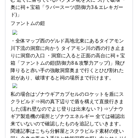
奥に祠＋宝箱「ラバースーツ(防御力3＆エレキガー
ド)」
ファントムの鎧
・全体マップ西のゲルド高地北東にあるタイアモン
川下流の洞窟に向かう タイアモン川の西の行き止ま
りに洞窟の入口 ・洞窟に入ると正面の高台に祠＋宝
箱「ファントムの鎧(防御力8＆攻撃力アップ)」飛び
降りると赤い手の強敵洞窟奥まで行くとひび割れた
岩があり、破壊すると祠の場所まで行けます。
私の場合はゾナウギアカプセルのロケットを盾にス
クラビルド⇒祠の真下辺りで盾を構えて直接行きま
した(濡れ壁なのでよじ登りは出来ない？) ⇒ゾナウ
ギア製造機の場所とゾナウエネルギー 全ては確認出
来ていないので確認したものを追記していきます。
関連記事はこちら分解屋とスクラビルド素材の使い