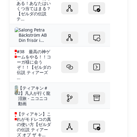
ある！あなたはい
くつ当てはまる？
【ゼルダの伝説
テ...
Salong Petra
Bäckström AB
Din frisör i...
#38 最高の神ゲ
ームをやる！！コ
ーガ様に会う
ぞ！！【ゼルダの
伝説 ティアーズ
...
【ティアキン＃
2】凡人が行く龍
泪旅 - ニコニコ
動画
【ティアキン】こ
れがモドレコの真
の使い方【ゼルダ
の伝説 ティアー
ズ オブ ザ キ...