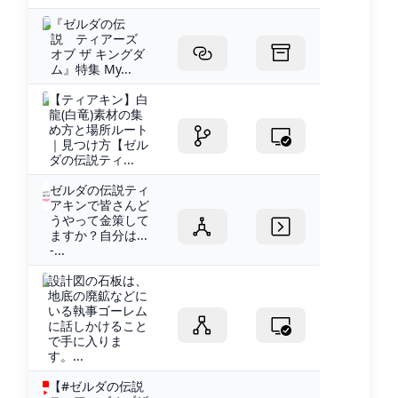
『ゼルダの伝
説 ティアーズ
オブ ザ キングダ
ム』特集 My...
【ティアキン】白
龍(白竜)素材の集
め方と場所ルート
｜見つけ方【ゼル
ダの伝説ティ...
ゼルダの伝説ティ
アキンで皆さんど
うやって金策して
ますか？自分は...
-...
設計図の石板は、
地底の廃鉱などに
いる執事ゴーレム
に話しかけること
で手に入りま
す。...
【#ゼルダの伝説