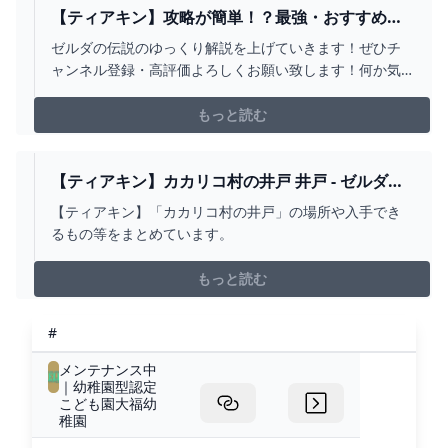
【ティアキン】攻略が簡単！？最強・おすすめス
クラビルド素材8選！！
ゼルダの伝説のゆっくり解説を上げていきます！ぜひチ
【ゼルダの伝説 ティアーズオブザキングダム】 -
ャンネル登録・高評価よろしくお願い致します！何か気
YOUTUBE
になることややって欲しい企画がありましたらコメント
欄にお書きください！！なるべく実行します！いや実行
もっと読む
します！！#ティアーズオブザキングダム#ゆっくり解説#
ゼルダの伝説
【ティアキン】カカリコ村の井戸 井戸 - ゼルダの
伝説 ティアーズオブザキングダム 攻略WIKI ティ
【ティアキン】「カカリコ村の井戸」の場所や入手でき
アキン ： ヘイグ攻略まとめWIKI
るもの等をまとめています。
もっと読む
#
メンテナンス中
｜幼稚園型認定
こども園大福幼
稚園