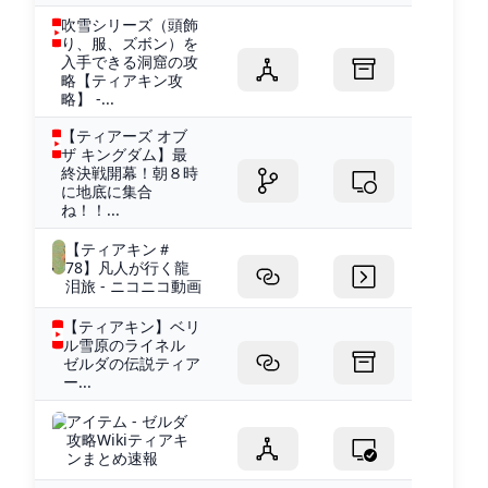
吹雪シリーズ（頭飾
り、服、ズボン）を
入手できる洞窟の攻
略【ティアキン攻
略】 -...
【ティアーズ オブ
ザ キングダム】最
終決戦開幕！朝８時
に地底に集合
ね！！...
【ティアキン＃
78】凡人が行く龍
泪旅 - ニコニコ動画
【ティアキン】ベリ
ル雪原のライネル
ゼルダの伝説ティア
ー...
アイテム - ゼルダ
攻略Wikiティアキ
ンまとめ速報