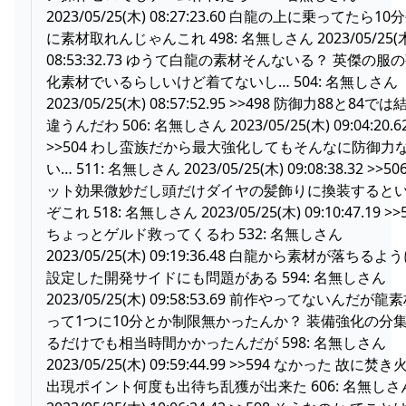
2023/05/25(木) 08:27:23.60 白龍の上に乗ってたら10
に素材取れんじゃんこれ 498: 名無しさん 2023/05/25(
08:53:32.73 ゆうて白龍の素材そんないる？ 英傑の服
化素材でいるらしいけど着てないし… 504: 名無しさん
2023/05/25(木) 08:57:52.95 >>498 防御力88と84では
違うんだわ 506: 名無しさん 2023/05/25(木) 09:04:20.6
>>504 わし蛮族だから最大強化してもそんなに防御力
い… 511: 名無しさん 2023/05/25(木) 09:08:38.32 >>50
ット効果微妙だし頭だけダイヤの髪飾りに換装すると
ぞこれ 518: 名無しさん 2023/05/25(木) 09:10:47.19 >>
ちょっとゲルド救ってくるわ 532: 名無しさん
2023/05/25(木) 09:19:36.48 白龍から素材が落ちるよ
設定した開発サイドにも問題がある 594: 名無しさん
2023/05/25(木) 09:58:53.69 前作やってないんだが龍
って1つに10分とか制限無かったんか？ 装備強化の分
るだけでも相当時間かかったんだが 598: 名無しさん
2023/05/25(木) 09:59:44.99 >>594 なかった 故に焚き
出現ポイント何度も出待ち乱獲が出来た 606: 名無しさ