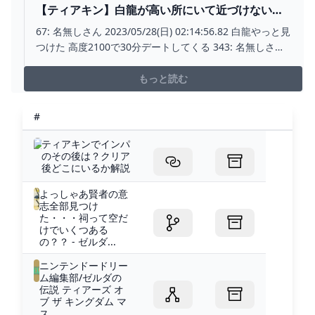
【ティアキン】白龍が高い所にいて近づけないん
だけど… ゼルダの伝説ティアキンまとめっち ゼル
67: 名無しさん 2023/05/28(日) 02:14:56.82 白龍やっと見
ダの伝説ティアーズ オブ ザ キングダム
つけた 高度2100で30分デートしてくる 343: 名無しさん
2023/05/28(日) 07:51:23.85 マスソ抜いた後、全然白龍み
かけなかった
もっと読む
#
ティアキンでインパ
のその後は？クリア
後どこにいるか解説
よっしゃあ賢者の意
志全部見つけ
た・・・祠って空だ
けでいくつある
の？？ - ゼルダ...
ニンテンドードリー
ム編集部/ゼルダの
伝説 ティアーズ オ
ブ ザ キングダム マ
ス...