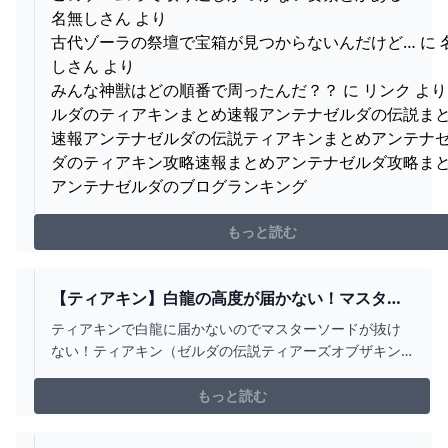
名無しさん より
古代ゾーラの祭壇で宝箱が見つからないんだけど… に 
しさん より
みんな神獣はどの順番で周ったんだ？？ に リンク より
ルダのティアキンまとめ速報アンテナゼルダの伝説ま
速報アンテナゼルダの伝説ティアキンまとめアンテナ
ダのティアキン攻略速報まとめアンテナゼルダ攻略ま
アンテナゼルダのブログランキング
もっと読む
【ティアキン】白龍の高度が届かない！マスター
ソード抜けない！ 令和の知恵袋
ティアキンで白龍に届かないのでマスターソードが抜け
ない！ティアキン（ゼルダの伝説ティアーズオブザキン
グダム）で白龍の高度がはるか上空で届かない場合、ど
うすれば良いんでしょうか？白龍の高度はどこで下が
もっと読む
る？ミナッカレ空諸島【ティアキン】白龍の高