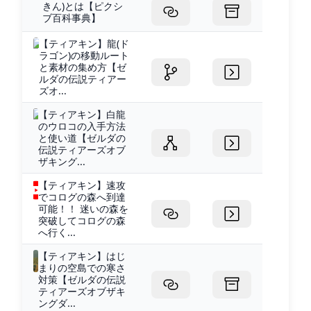
きん)とは【ピクシ
ブ百科事典】
【ティアキン】龍(ド
ラゴン)の移動ルート
と素材の集め方【ゼ
ルダの伝説ティアー
ズオ...
【ティアキン】白龍
のウロコの入手方法
と使い道【ゼルダの
伝説ティアーズオブ
ザキング...
【ティアキン】速攻
でコログの森へ到達
可能！！ 迷いの森を
突破してコログの森
へ行く...
【ティアキン】はじ
まりの空島での寒さ
対策【ゼルダの伝説
ティアーズオブザキ
ングダ...