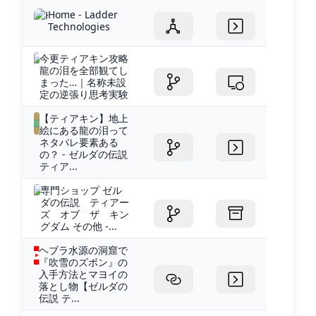
Home - Ladder
Technologies
今更ティアキン攻略
龍の泪を全部観てし
まった…｜名称未設
定の逆張り思考実験
【ティアキン】地上
絵にある龍の泪って
ネタバレ要素ある
の？ - ゼルダの伝説
ティア...
専門ショップ ゼル
ダの伝説 ティアー
ズ オブ ザ キン
グダム その他 -...
ヘブラ水源の洞窟で
『吹雪のズボン』の
入手方法とマヨイの
落とし物【ゼルダの
伝説 テ...