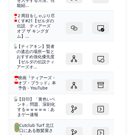
を入手する方法、性
能紹...
２周目をしゃぶり尽
くす#21【ゼルダの
伝説 ティアーズ
オブ ザ キングダ
ム】...
【ティアキン】賢者
の遺志の場所一覧と
おすすめ強化優先度
【ゼルダの伝説ティ
アーズオ...
映画『ティアーズ・
オブ・ブラッド』本
予告 - YouTube
【目印】「黄色いペ
ンキ」問題、深刻化
するｗｗｗｗｗ : あ
まゲー速報
Cutclub Turf 北江
口にある散髪屋さ