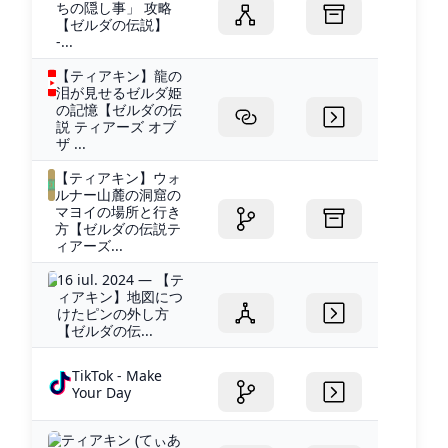
ちの隠し事」 攻略
【ゼルダの伝説】
-...
【ティアキン】龍の
泪が見せるゼルダ姫
の記憶【ゼルダの伝
説 ティアーズ オブ
ザ ...
【ティアキン】ウォ
ルナー山麓の洞窟の
マヨイの場所と行き
方【ゼルダの伝説テ
ィアーズ...
16 iul. 2024 — 【テ
ィアキン】地図につ
けたピンの外し方
【ゼルダの伝...
TikTok - Make
Your Day
ティアキン (てぃあ