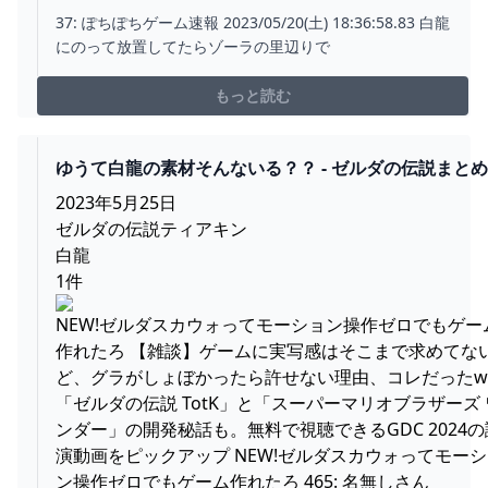
ちしてるのがいいんだ？｜ぽちぽちゲーム速報
37: ぽちぽちゲーム速報 2023/05/20(土) 18:36:58.83 白龍
にのって放置してたらゾーラの里辺りで
もっと読む
ゆうて白龍の素材そんないる？？ - ゼルダの伝説まと
報｜ティアキン｜ブレワイ
2023年5月25日
ゼルダの伝説ティアキン
白龍
1件
NEW!ゼルダスカウォってモーション操作ゼロでもゲー
作れたろ 【雑談】ゲームに実写感はそこまで求めてな
ど、グラがしょぼかったら許せない理由、コレだったw
「ゼルダの伝説 TotK」と「スーパーマリオブラザーズ 
ンダー」の開発秘話も。無料で視聴できるGDC 2024の
演動画をピックアップ NEW!ゼルダスカウォってモー
ン操作ゼロでもゲーム作れたろ 465: 名無しさん