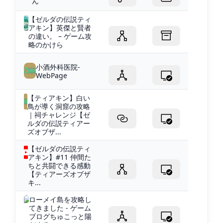
ん
【ゼルダの伝説ティ
アキン】英傑と賢者
の違い。 – ゲーム攻
略のかけら
小酒外科医院-
WebPage
【ティアキン】白い
鳥が導く洞窟の攻略
｜祠チャレンジ【ゼ
ルダの伝説ティアー
ズオブザ...
【ゼルダの伝説ティ
アキン】#11 仲間た
ちと共闘できる感動
【ティアーズオブザ
キ...
ローメイ島を攻略し
てきました - ゲーム
ブログちゅこっと陽