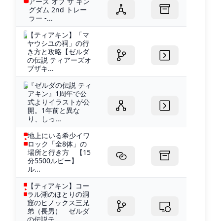
アーズ オブ ザ キン
グダム 2nd トレー
ラー -...
【ティアキン】「マ
ヤウシユの祠」の行
き方と攻略【ゼルダ
の伝説 ティアーズオ
ブザキ...
『ゼルダの伝説 ティ
アキン』1周年で公
式よりイラストが公
開。1年前と異な
り、しっ...
地上にいる希少イワ
ロック「全8体」の
場所と行き方 【15
分5500ルピー】
ル...
【ティアキン】コー
ラル湖のほとりの洞
窟のヒノックス三兄
弟（長男） ゼルダ
の伝説テ...