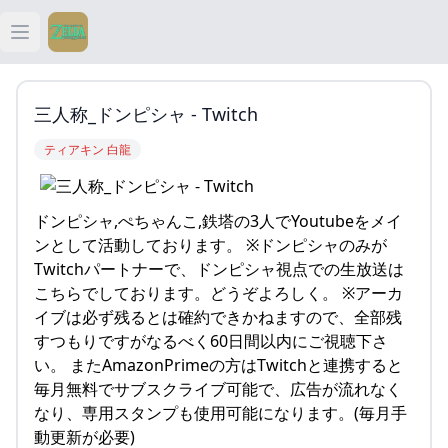
Open main menu
ティアキン
三人称_ドンピシャ - Twitch
ティアキン 祠
ティアキン 白龍
ティアキン 武器
ドンピシャ,ぺちゃんこ,鉄塔の3人でYoutubeをメイ
ティアキン 攻略
ンとして活動しております。 ※ドンピシャのみが
Twitchパートナーで、ドンピシャ視点での生放送は
こちらでしております。どうぞよろしく。 ※アーカ
イブは必ず残るとは確約できかねますので、全部残
すつもりですがなるべく60日間以内にご視聴下さ
い。 またAmazonPrimeの方はTwitchと連携すると
毎月無料でサブスクライブ可能で、広告が流れなく
なり、専用スタンプも使用可能になります。(毎月手
動更新が必要)