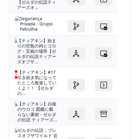
【ゼルダの伝説ティ
アーズオ...
Segurança
Privada - Grupo
Patrulha
【ティアキン】始ま
りの空島の祠とコロ
グ・宝箱の場所【ゼ
ルダの伝説ティアー
ズオブザ...
【ティアキン】#17
引き続き気になって
たところ散策してい
くよ！！ 【ゼルダ
の...
【ティアキン】白龍
のウロコ 図鑑に載
らない素材 - ゼルダ
の伝説 ティアーズ...
ゼルダの伝説：ブレ
スオブザワイルド 近