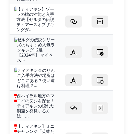
【ティアキン】ゾー
ラの槍の性能と入手
方法【ゼルダの伝説
ティアーズオブザキ
ングダ...
ゼルダの伝説シリー
ズのおすすめ人気ラ
ンキング12選
【2024年】 マイベ
スト
ティアキン金のりん
ご入手方法や場所は
どこにある？使い道
は料理？...
西ハイラル地方のマ
ヨイのヌシを探せ！
ティアキンの隠れた
洞窟を発見する方
法！...
【ティアキン】ミニ
チャレンジ「英雄た