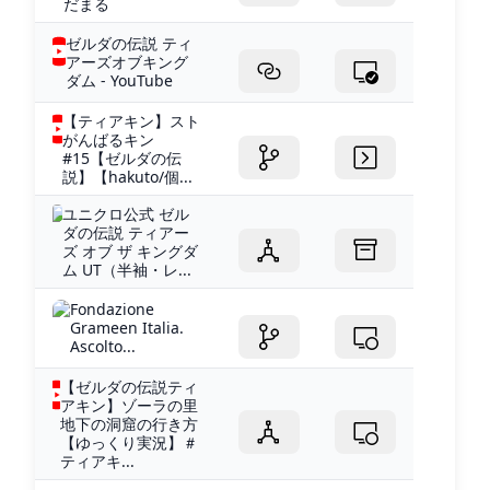
だまる
ゼルダの伝説 ティ
アーズオブキング
ダム - YouTube
【ティアキン】スト
がんばるキン
#15【ゼルダの伝
説】【hakuto/個...
ユニクロ公式 ゼル
ダの伝説 ティアー
ズ オブ ザ キングダ
ム UT（半袖・レ...
Fondazione
Grameen Italia.
Ascolto...
【ゼルダの伝説ティ
アキン】ゾーラの里
地下の洞窟の行き方
【ゆっくり実況】＃
ティアキ...