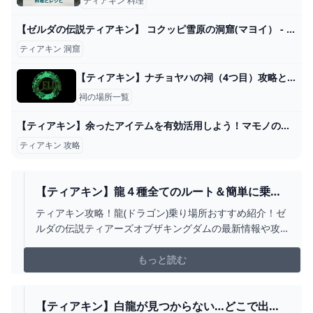
ティアキン 料理
【ゼルダの伝説ティアキン】 コクッピ雪原の洞窟(マヨイ） - YouTube
ティアキン 洞窟
【ティアキン】ナチョヤハの祠（4つ目）攻略と行き方｜戻る力【ゼルダの伝説ティアーズオブザキングダム】
祠の場所一覧
【ティアキン】余ったアイテムを有効活用しよう！マモノの面白い倒し方8選【ゼルダの伝説ティアーズオブザキングダム/ティアキン】【ゆっくり解説】 - YouTube
ティアキン 攻略
【ティアキン】龍４種全てのルート＆簡単に乗れ
る場所紹介！白龍・ネルドラ・フロドラ・オルド
ティアキン攻略！龍(ドラゴン)乗り場所おすすめ紹介！ゼ
ラ【ティアーズオブザキングダム】 - YOUTUBE
ルダの伝説ティアーズオブザキングダムの最新情報や攻
略メインのチャンネルです！●ティアキン攻略おすすめ動
画・コログのお面早めにGETして！
もっと読む
https://youtu.be/wb3bkNNi8j4・パラセール不要になる
ほど遠くに飛ぶ方法https://youtu....
【ティアキン】白龍が見つからない…どこで出待