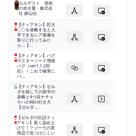
エルデスト 宿命
の赤き翼 - 株式会
社 静山社
【ティアキン】巨大
〇〇を攻略すると入
手できるレア装備を
取りに行ってみた
ら...【...
【ティアキン】バグ
マスターソード増殖
バグ（ver1.1.2対
応）！これで確実に
バ...
【ティアキン】ゼル
ダを探しての前半の
攻略と4つ目ナチョ
ヤハの祠の行き方
【ゼルダ ...
【ゼルダの伝説ティ
アキン】黒く染め上
げて！？ゾーラの里
周辺で見つけにくい