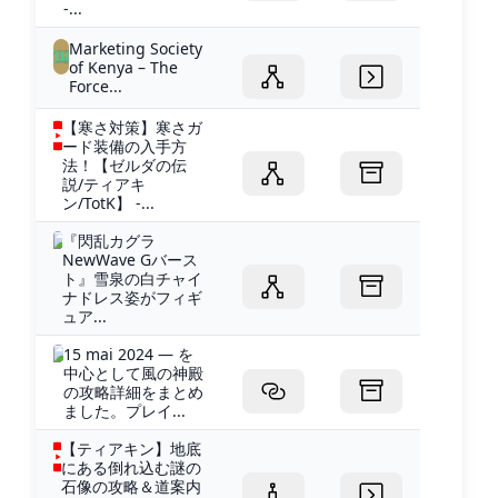
-...
Marketing Society
of Kenya – The
Force...
【寒さ対策】寒さガ
ード装備の入手方
法！【ゼルダの伝
説/ティアキ
ン/TotK】 -...
『閃乱カグラ
NewWave Gバース
ト』雪泉の白チャイ
ナドレス姿がフィギ
ュア...
15 mai 2024 — を
中心として風の神殿
の攻略詳細をまとめ
ました。プレイ...
【ティアキン】地底
にある倒れ込む謎の
石像の攻略＆道案内