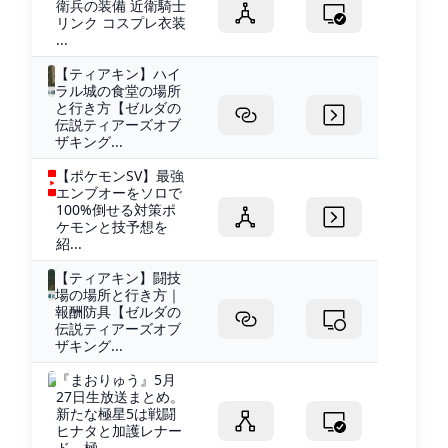
衛兵の装備 近衛騎士
リンク コスプレ衣装
...
【ティアキン】ハイ
ラル城の食堂の場所
と行き方【ゼルダの
伝説ティアーズオブ
ザキング...
【ポケモンSV】最強
エンブオーをソロで
100%倒せる対策ポ
ケモンと技予想を
紹...
【ティアキン】闘技
場の場所と行き方｜
報酬防具【ゼルダの
伝説ティアーズオブ
ザキング...
『まおりゅう』5月
27日生放送まとめ。
新たな極星5は戦闘
ヒナタと加護レナー
ド。極...