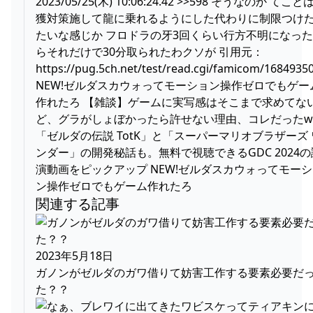
2023/05/25(木) 10:06:24.42 >>598 そうなのか てこと
獲対策施して龍に乗れるようにした代わりに制限つけ
たいな感じか フロドラの牙3回くらい行方不明になっ
らそれだけで30分取られたわクソが 引用元：
https://pug.5ch.net/test/read.cgi/famicom/1684935
NEW!ゼルダスカウォってモーション操作ゼロでもゲー
作れたろ 【雑談】ゲームに実写感はそこまで求めてな
ど、グラがしょぼかったら許せない理由、コレだったw
「ゼルダの伝説 TotK」と「スーパーマリオブラザーズ 
ンダー」の開発秘話も。無料で視聴できるGDC 2024の
演動画をピックアップ NEW!ゼルダスカウォってモー
ン操作ゼロでもゲーム作れたろ
関連する記事
2023年5月18日
ガノンがゼルダのガワ借りて妨害工作する要素必要だ
た？？