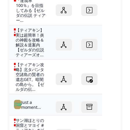
『達成率
100％』を目指
してみる【ゼル
ダの伝説 ティア
ー...
【ティアキン】
実は超簡単！炎
の神殿を攻略＆
解説＆道案内
【ゼルダの伝説
ティアーズオ...
【ティアキン攻
略】北タバンタ
空諸島の賢者の
遺志GET。暗闇
の島から。【ゼ
ルダの伝...
Just a
moment...
サン湖ほとりの
洞窟とマヨイ #