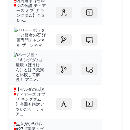
凶刃迫る【ゼル
ダの伝説 ティア
ーズ オブ ザ キ
ングダム】＃５
５ -...
ハリー・ポッタ
ーと賢者の石 洋
画専門チャンネ
ル ザ・シネマ
3ページ目：
『キングダム』
龐煖（ほうけ
ん）とは？史実
と比較して解
説！ アニメ...
【ゼルダの伝説
ティアーズ オブ
ザ キングダム
】今回も絶対ア
ツいだろ！ティ
ア...
生きがいﾃｨｱｷﾝ
#27【実況・ゼ