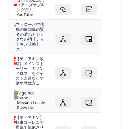
ィアーズオブキ
ングダム -
YouTube
フィローネ空諸
島の龍頭島の賢
者の遺志とジョ
クウの祠【ティ
アキン攻略】
と...
【ティアキン攻
略】メインスト
ーリー「ガノン
ドロフ」をジャ
スト回避なしで
倒す討伐方...
Page not
found -
Mission Locale
Rives de...
【ティアキン】
執事ゴーレムを
瘴気で気絶させ