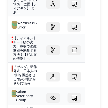
場所・位置【テ
ィアキン】 と
あ...
WordPress ›
Error
【ティアキン】
チート級の火
力！序盤で強敵
軍団を瞬殺する
方法！【ゼルダ
の伝説】 -...
『ゼルダ』新作
発表 日本人の
3割を困惑させ
る“あの問題”が
さらに混沌...
Salam
Veterinary
Group