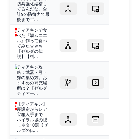
防具強化結構し
てるんだな。合
計9の防御力で最
後までゴ...
ティアキンで食
べた『鯛ムニエ
ル』作って食べ
てみたｗｗｗ
【ゼルダの伝
説】【料...
ティアキン攻
略：武器・弓・
斧の集め方。お
すすめの補充場
所は？【ゼルダ
ティアー...
【ティアキン】
裏設定からレア
宝箱入手まで！
ハイラル城の隠
しネタ10選【ゼ
ルダの伝...