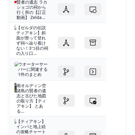
賢者の遺志 ラカ
ショゴの祠から
行く所の【訂正
動画】 Zelda...
【ゼルダの伝説
ティアキン】斜
面が滑って登れ
ず祠へ辿り着け
ない！3つ目の祠
の入り口...
ウオーターサー
バーに関連する
1件のまとめ
南オルディン空
諸島の賢者の遺
志と古びた地図
の取り方【ティ
アキン】 とあ
る...
【ティアキン】
インパと地上絵
の攻略チャート