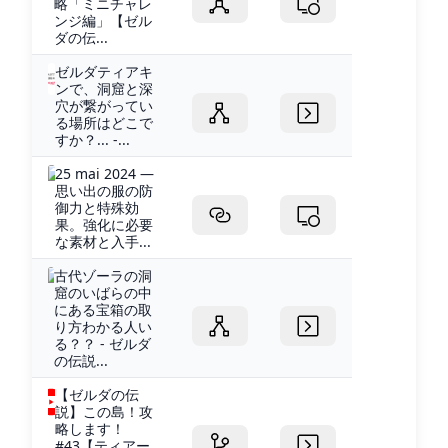
略「ミニチャレ
ンジ編」【ゼル
ダの伝...
ゼルダティアキ
ンで、洞窟と深
穴が繋がってい
る場所はどこで
すか？... -...
25 mai 2024 —
思い出の服の防
御力と特殊効
果。強化に必要
な素材と入手...
古代ゾーラの洞
窟のいばらの中
にある宝箱の取
り方わかる人い
る？？ - ゼルダ
の伝説...
【ゼルダの伝
説】この島！攻
略します！
#43【ティアー