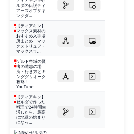
ティアキン #ゼ
ルダの伝説ティ
アーズオブザキ
ングダ...
【ティアキン】
マックス素材の
おすすめ入手場
所まとめ！マッ
クストリュフ・
マックスラ...
ゲルド空域の賢
者の遺志の場
所・行き方とキ
ンググリオーク
攻略！ -
YouTube
【ティアキン】
ゼルダで作った
料理で24時間生
活したら、最高
に地獄の始まり
になっ...
<NSw>ゼルダの