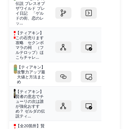
伝説 ブレスオブ
ザワイルド プレ
イ日記 「ゲル
ドの街、恋のレ
ッ...
【ティアキン】
この石売ります
攻略 セクンボ
マラの祠 （フ
ルテロップ）ほ
こらチャレ...
【ティアキン】
攻撃力アップ最
大値と方法まと
め
【ティアキン】
賢者の意志でチ
ューリの次は誰
が強化おすす
め？ ゼルダの伝
説ティ...
【全20箇所】賢