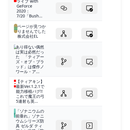
ライブ with
GeForce
2020：
7/20「Bush...
ページが見つか
りませんでした
株式会社EL
あり得ない偶然
は実は必然だっ
た 「ティアー
ズ・オブ・ブラ
ッド」は傑作ノ
ワール・ア...
【ティアキン】
最新Ver.1.2.1で
能力移植バグ!!
これで魔王の弓
5連射も英...
「ゾナニウムの
前垂れ」ゾナニ
ウムシリーズ防
具 ゼルダ ティ