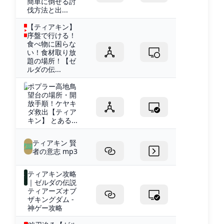
簡単に倒せる討
伐方法と出...
【ティアキン】
序盤で行ける！
食べ物に困らな
い！食材取り放
題の場所！【ゼ
ルダの伝...
ポプラー高地鳥
望台の場所・開
放手順！ケヤキ
ダ救出【ティア
キン】 とある...
ティアキン 賢
者の意志 mp3
ティアキン攻略
｜ゼルダの伝説
ティアーズオブ
ザキングダム -
神ゲー攻略