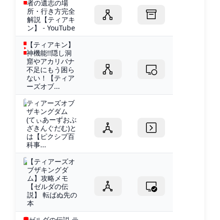
者の遺志の場
所・行き方完全
解説【ティアキ
ン】 - YouTube
【ティアキン】
神機能!!隠し洞
窟やアカリバナ
不足にもう困ら
ない！【ティア
ーズオブ...
ティアーズオブ
ザキングダム
(てぃあーずおぶ
ざきんぐだむ)と
は【ピクシブ百
科事...
【ティアーズオ
ブザキングダ
ム】攻略メモ
【ゼルダの伝
説】 転ばぬ先の
本
ゼルダの伝説 テ