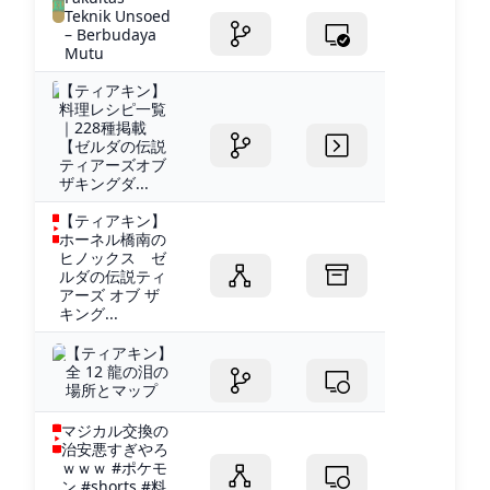
Teknik Unsoed
– Berbudaya
Mutu
【ティアキン】
料理レシピ一覧
｜228種掲載
【ゼルダの伝説
ティアーズオブ
ザキングダ...
【ティアキン】
ホーネル橋南の
ヒノックス ゼ
ルダの伝説ティ
アーズ オブ ザ
キング...
【ティアキン】
全 12 龍の泪の
場所とマップ
マジカル交換の
治安悪すぎやろ
ｗｗｗ #ポケモ
ン #shorts #料