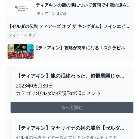
ティアキンの龍の涙について質問です龍の涙を巡る順番って適当でも問題あ... - Yahoo!知恵袋
ティアキン 龍の泪
【ゼルダの伝説 ティアーズ オブ ザ キングダム】メインエピソードあふれかえってる！！【ときのそら/Tokinosora/ホロライブ 】 - YouTube
ティアーズ オブ
【ティアキン】攻略が簡単になる！スクラビルドまとめ！！【ゼルダの伝説 ティアーズオブザキングダム】 - YouTube
【ティアキン】龍の泪終わった、超鬱展開じゃ
ん… : ゼルダの伝説 ティアーズ オブ ザ キングダム
2023年05月30日
攻略まとめ速報
カテゴリ:ゼルダの伝説TotK 0コメント
もっと読む
【ティアキン】マヤリイナの祠の場所【ゼルダの
伝説ティアーズオブザキングダム】 - SAMURAI
ゼルダの伝説ティアーズオブザキングダム(ティアキ