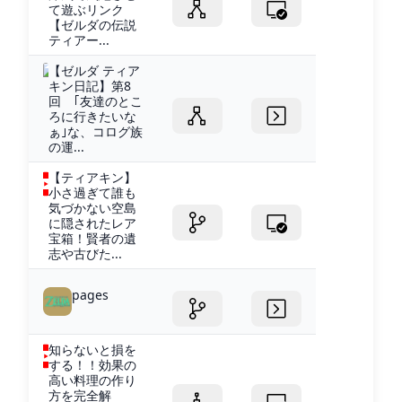
て遊ぶリンク
【ゼルダの伝説
ティアー...
【ゼルダ ティア
キン日記】第8
回 ｢友達のとこ
ろに行きたいな
ぁ｣な、コログ族
の運...
【ティアキン】
小さ過ぎて誰も
気づかない空島
に隠されたレア
宝箱！賢者の遺
志や古びた...
pages
知らないと損を
する！！効果の
高い料理の作り
方を完全解