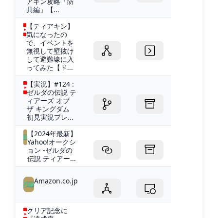
アキン攻略「防
具編」【...
【ティアキン】
気になったの
で、イベントを
無視して壁抜け
して避難壕に入
ってみた【ド...
【実況】#124 :
ゼルダの伝説 テ
ィアーズ オブ
ザ キングダム
初見実況プレ...
【2024年最新】
Yahoo!オークシ
ョン -ゼルダの
伝説 ティアー...
Amazon.co.jp
クリア記念に