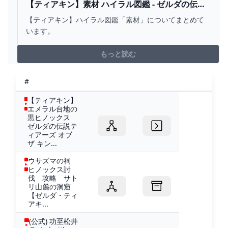
【ティアキン】素材 ハイラル図鑑 - ゼルダの伝説
ティアーズオブザキングダム 攻略WIKI ティアキ
【ティアキン】ハイラル図鑑「素材」についてまとめて
ン ： ヘイグ攻略まとめWIKI
います。
もっと読む
#
【ティアキン】
エメラル台地の
黒ヒノックス
ゼルダの伝説テ
ィアーズ オブ
ザ キン...
ウサズマの祠
ヒノックス討
伐 攻略 サト
リ山麓の洞窟
【ゼルダ・ティ
アキ...
(公式) 功至松井