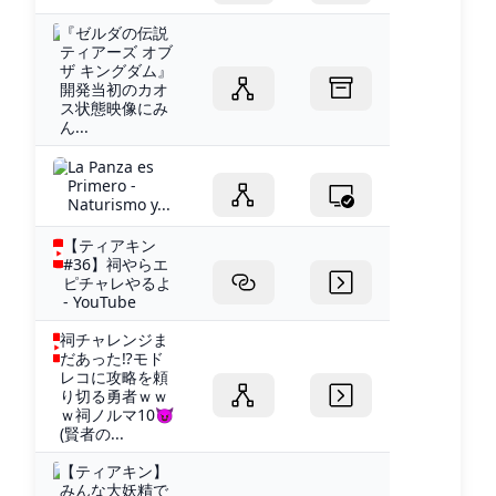
『ゼルダの伝説
ティアーズ オブ
ザ キングダム』
開発当初のカオ
ス状態映像にみ
ん...
La Panza es
Primero -
Naturismo y...
【ティアキン
#36】祠やらエ
ピチャレやるよ
- YouTube
祠チャレンジま
だあった⁉モド
レコに攻略を頼
り切る勇者ｗｗ
ｗ祠ノルマ10😈
(賢者の...
【ティアキン】
みんな大妖精で