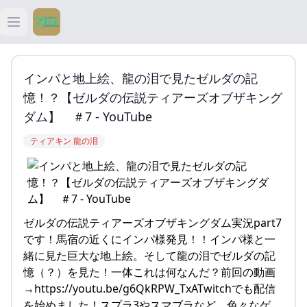
Open main menu
ティアキン
インパと地上絵、龍の泪で見たゼルダの記
ティアキン 祠
憶！？【ゼルダの伝説ティアーズオブザキング
ダム】 ＃7 - YouTube
ティアキン 武器
ティアキン 龍の泪
ティアキン 攻略
ゼルダの伝説ティアーズオブザキングダム実況part7
です！馬宿の近くにインパ様発見！！インパ様と一
緒に見た巨大な地上絵。そして龍の泪でゼルダの記
憶（？）を見た！一体これは何なんだ？前回の動画
→https://youtu.be/g6QkRPW_TxATwitchでも配信
を始めました！スプラ3やスマブラなど、色々なゲ…