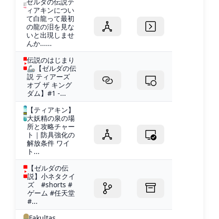
ゼルダの伝説テ
ィアキンについ
て白龍って最初
の龍の泪を見な
いと出現しませ
んか......
伝説のはじまり
🦾【ゼルダの伝
説 ティアーズ
オブ ザ キング
ダム】#1 -...
【ティアキン】
大妖精の泉の場
所と攻略チャー
ト｜防具強化の
解放条件 ワイ
ト...
【ゼルダの伝
説】小ネタクイ
ズ #shorts #
ゲーム #任天堂
#...
Fakultas