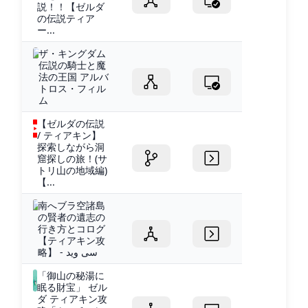
説！！【ゼルダ
の伝説ティア
ー...
ザ・キングダム
伝説の騎士と魔
法の王国 アルバ
トロス・フィル
ム
【ゼルダの伝説
/ ティアキン】
探索しながら洞
窟探しの旅！(サ
トリ山の地域編)
【...
南へブラ空諸島
の賢者の遺志の
行き方とコログ
【ティアキン攻
略】 - سی وید
「御山の秘湯に
眠る財宝」 ゼル
ダ ティアキン攻