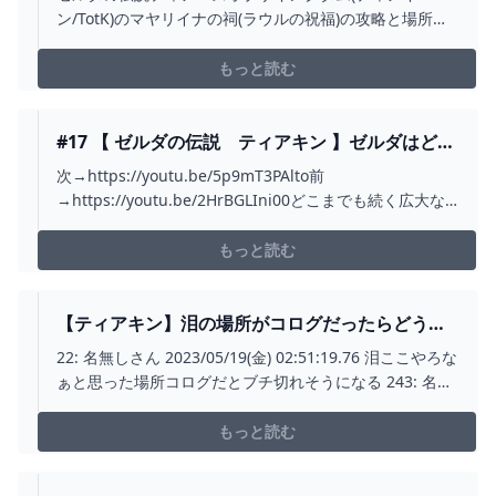
GAMERS
ン/TotK)のマヤリイナの祠(ラウルの祝福)の攻略と場所を
掲載しています。マヤリイナの祠の場所マップ、攻略手
順、謎解きの答え、入手できる宝箱・アイテムなどもま
もっと読む
とめているので参考にしてください。
#17 【 ゼルダの伝説 ティアキン 】ゼルダはどこ
にいるんだ？ 龍の泪「 ゼルダの伝説 ティアー
次→https://youtu.be/5p9mT3PAlto前
ズ・オブ・ザ・キングダム （ TEARS OF THE
→https://youtu.be/2HrBGLIni00どこまでも続く広大な
KINGDOM ）」 - YOUTUBE
「大地」、そしてはるか雲の上の「大空」まで広がった
世界で、どこへ行くのも、何をするのもあなた次第で
もっと読む
す。空を翔けめぐり、不思議な空島を探索するのか？リ
ンクの手にした新たな力で、...
【ティアキン】泪の場所がコログだったらどうし
てる？ ゼルダの伝説ティアキンまとめっち ゼルダ
22: 名無しさん 2023/05/19(金) 02:51:19.76 泪ここやろな
の伝説ティアーズ オブ ザ キングダム
ぁと思った場所コログだとブチ切れそうになる 243: 名無
しさん 2023/05/19(金) 06:59:57.31 >>22 ムカつくから毎
回
もっと読む