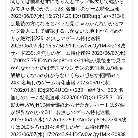
関しては横着せずにちゃんとマップ拡大して端から
みてきゃ見つかる。228: 名無しのゲーム特化速報
2023/06/07(水) 16:57:14.29 ID:+BBRuqq1a>>213根
は最後の方になるとパッと見じゃわかんないからマ
ップ最大にして確認するしかないよ地下から埋めた
方が絶対楽229: 名無しのゲーム特化速報
2023/06/07(水) 16:57:56.91 ID:Iw0vcQy1M>>213城
サイド239: 名無しのゲーム特化速報 2023/06/07(水)
17:00:47.75 ID:NmGsp8c+a>>213俺が最後まで見つ
からなかったのはデスマウンテンの東側地底の根も
解放してないの分からないくらい照らす範囲狭い
243: 名無しのゲーム特化速報 2023/06/07(水)
17:02:01.61 ID:jSRG4UECr>>239一緒だわ。309: 名
無しのゲーム特化速報 2023/06/07(水) 17:25:31.06
ID:0WsVWjHC0祠全部終わらせたが、ハートは37個
が限界なのか？311: 名無しのゲーム特化速報
2023/06/07(水) 17:26:13.25 ID:NmGsp8c+a>>309残
りはDLCやろね314: 名無しのゲーム特化速報
2023/06/07(水) 17:26:43.94 ID:Iw0vcQy1M>>30938