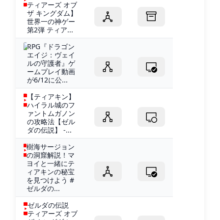
ティアーズ オブ
ザ キングダム】
世界一の神ゲー
第2弾 ティア...
RPG『ドラゴン
エイジ：ヴェイ
ルの守護者』ゲ
ームプレイ動画
が6/12に公...
【ティアキン】
ハイラル城のフ
ァントムガノン
の攻略法【ゼル
ダの伝説】 -...
樹海サージョン
の洞窟解説！マ
ヨイと一緒にテ
ィアキンの秘宝
を見つけよう #
ゼルダの...
ゼルダの伝説
ティアーズ オブ