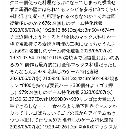
クス一個使った料理だらけになってしまった横着せ
ずに馬宿の壁にはられてるレシピを参考に3つくらい
材料混ぜて凝った料理を作るべきなのか？それは回
復量多いのか？676: 名無しのゲーム特化速報
2023/06/07(水) 19:28:13.86 ID:sj4zc3m50>>674ポー
チ圧迫避けようとすると即全快のマックス料理か一
枠で複数持てる素焼き料理の二択になっちゃうんス
よね682: 名無しのゲーム特化速報 2023/06/07(水)
19:31:03.54 ID:RiJCGLUAa素焼きで回復量おおいのあ
るの？ 前作も最終的には全部マックス料理だったし
そんなもんよ939: 名無しのゲーム特化速報
2023/06/07(水) 21:09:46.53 ID:sj4zc3m50>>682焼き
リンゴ400も持てば実質ハート300個分よ（ゴリ押
し）979: 名無しのゲーム特化速報 2023/06/07(水)
21:39:53.37 ID:vshU999D0>>939リンゴは大量に入
手できるしな・・・ 食べるより地下世界でマスクか
ぶってリンゴばらまいてゴブの籠からアイテムぬき
つつ 採掘してたなぁ677: 名無しのゲーム特化速報
2023/06/07(水) 19:29:40.26 ID:xJiXhkRx0マックス系