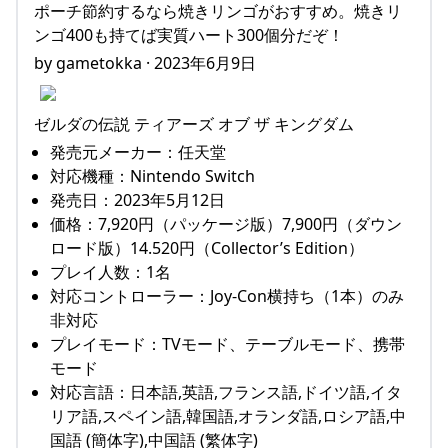
ポーチ節約するなら焼きリンゴがおすすめ。焼きリ
ンゴ400も持てば実質ハート300個分だぞ！
by gametokka · 2023年6月9日
ゼルダの伝説 ティアーズ オブ ザ キングダム
発売元メーカー：任天堂
対応機種：Nintendo Switch
発売日：2023年5月12日
価格：7,920円（パッケージ版）7,900円（ダウン
ロード版）14.520円（Collector’s Edition）
プレイ人数：1名
対応コントローラー：Joy-Con横持ち（1本）のみ
非対応
プレイモード：TVモード、テーブルモード、携帯
モード
対応言語：日本語,英語,フランス語,ドイツ語,イタ
リア語,スペイン語,韓国語,オランダ語,ロシア語,中
国語 (簡体字),中国語 (繁体字)