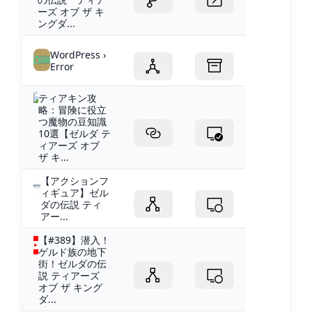
ーズ オブ ザ キ
ングダ...
WordPress ›
Error
ティアキン攻
略：冒険に役立
つ魔物の豆知識
10選【ゼルダ テ
ィアーズ オブ
ザ キ...
【アクションフ
ィギュア】ゼル
ダの伝説 ティ
アー...
【#389】潜入！
ゲルド族の地下
街！ゼルダの伝
説 ティアーズ
オブ ザ キング
ダ...