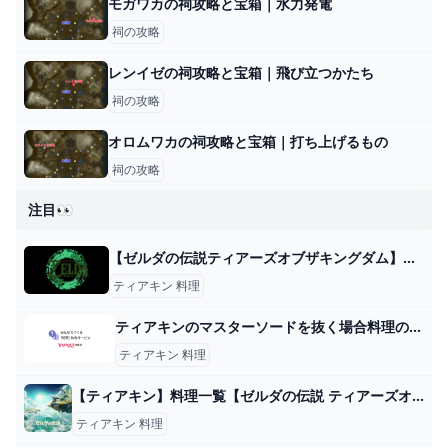
モガワカの祠攻略と宝箱｜水力発電
祠の攻略
レンイゼの祠攻略と宝箱｜飛び立つかたち
祠の攻略
オロムワカの祠攻略と宝箱｜打ち上げるもの
祠の攻略
注目👀
【ゼルダの伝説ティアーズオブザキングダム】雷対策と影響【ティアキン】 ゲーム攻略サイト AlGest
ティアキン 料理
ティアキンのマスターソードを抜く場合料理のみで頑張りゲージを無くなりかけたら追... - Yahoo!知恵袋
ティアキン 料理
【ティアキン】料理一覧【ゼルダの伝説 ティアーズオブザキングダム】 hyperWiki
ティアキン 料理