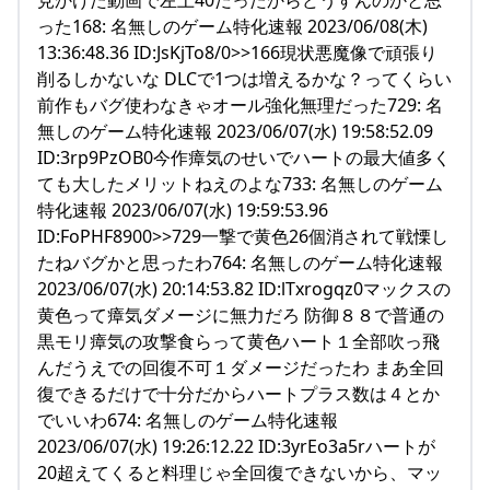
った168: 名無しのゲーム特化速報 2023/06/08(木)
13:36:48.36 ID:JsKjTo8/0>>166現状悪魔像で頑張り
削るしかないな DLCで1つは増えるかな？ってくらい
前作もバグ使わなきゃオール強化無理だった729: 名
無しのゲーム特化速報 2023/06/07(水) 19:58:52.09
ID:3rp9PzOB0今作瘴気のせいでハートの最大値多く
ても大したメリットねえのよな733: 名無しのゲーム
特化速報 2023/06/07(水) 19:59:53.96
ID:FoPHF8900>>729一撃で黄色26個消されて戦慄し
たねバグかと思ったわ764: 名無しのゲーム特化速報
2023/06/07(水) 20:14:53.82 ID:lTxrogqz0マックスの
黄色って瘴気ダメージに無力だろ 防御８８で普通の
黒モリ瘴気の攻撃食らって黄色ハート１全部吹っ飛
んだうえでの回復不可１ダメージだったわ まあ全回
復できるだけで十分だからハートプラス数は４とか
でいいわ674: 名無しのゲーム特化速報
2023/06/07(水) 19:26:12.22 ID:3yrEo3a5rハートが
20超えてくると料理じゃ全回復できないから、マッ