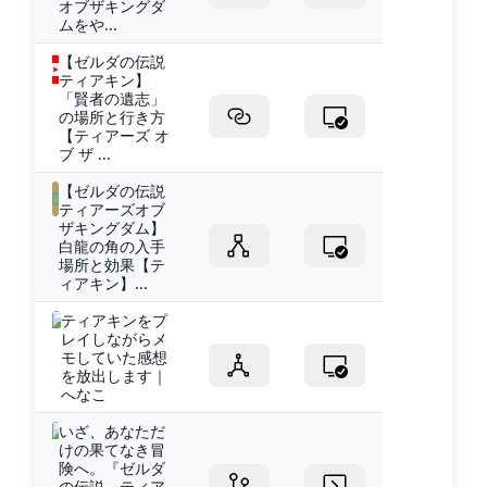
オブザキングダ
ムをや...
【ゼルダの伝説
ティアキン】
「賢者の遺志」
の場所と行き方
【ティアーズ オ
ブ ザ ...
【ゼルダの伝説
ティアーズオブ
ザキングダム】
白龍の角の入手
場所と効果【テ
ィアキン】...
ティアキンをプ
レイしながらメ
モしていた感想
を放出します｜
へなこ
いざ、あなただ
けの果てなき冒
険へ。『ゼルダ
の伝説 ティア