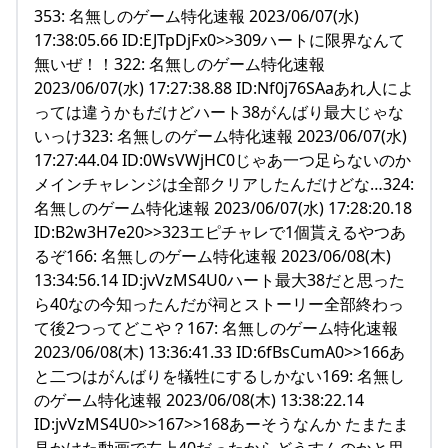
353: 名無しのゲーム特化速報 2023/06/07(水)
17:38:05.66 ID:EJTpDjFx0>>309ハートに限界なんて
無いぜ！！322: 名無しのゲーム特化速報
2023/06/07(水) 17:27:38.88 ID:Nf0j76SAaあれ人によ
っては違うかもだけどハート38がんばり最大じゃな
いっけ323: 名無しのゲーム特化速報 2023/06/07(水)
17:27:44.04 ID:0WsVWjHC0じゃあ一つ足らないのか
メインチャレンジは全部クリアしたんだけどな…324:
名無しのゲーム特化速報 2023/06/07(水) 17:28:20.18
ID:B2w3H7e20>>323エピチャレで1個貰えるやつあ
るぞ166: 名無しのゲーム特化速報 2023/06/08(木)
13:34:56.14 ID:jvVzMS4U0ハート最大38だと思った
ら40なの今知ったんだが祠とストーリー全部終わっ
て後2つってどこや？167: 名無しのゲーム特化速報
2023/06/08(木) 13:36:41.33 ID:6fBsCumA0>>166あ
と二つはがんばりを犠牲にするしかない169: 名無し
のゲーム特化速報 2023/06/08(木) 13:38:22.14
ID:jvVzMS4U0>>167>>168あーそうなんか たまたま
見かけた動画で左上40だったからどうすんのかと思