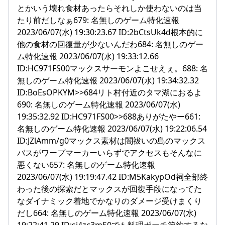
とかいう壊れ食材あったらそれしか使わないのは当
たり前だしなぁ679: 名無しのゲーム特化速報
2023/06/07(水) 19:30:23.67 ID:2bCtsUk4d根本的に
他の食材の回復量が少ないんだわ684: 名無しのゲー
ム特化速報 2023/06/07(水) 19:33:12.66
ID:HC971FS00マックスサーモンよこせえぇ。688: 名
無しのゲーム特化速報 2023/06/07(水) 19:34:32.32
ID:BoEsOPKYM>>684リト村付近のタマ湖におるよ
690: 名無しのゲーム特化速報 2023/06/07(水)
19:35:32.92 ID:HC971FS00>>688ありがたやー661:
名無しのゲーム特化速報 2023/06/07(水) 19:22:06.54
ID:JZlAmm/g0マックス素材は闇祓いの島のマックス
バスがワープマーカーいらずでアクセスもそんなに
悪くない657: 名無しのゲーム特化速報
2023/06/07(水) 19:19:47.42 ID:M5KakypOd祠全部終
わった後の探索だとマックスが回復手段になってた
なダイナミック着地でかなりのダメージ受けまくり
だし664: 名無しのゲーム特化速報 2023/06/07(水)
19:22:41.29 ID:sj4zc3m50でも料理ポーチ節約するな