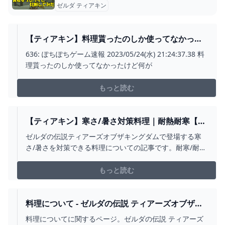
ゼルダ ティアキン
【ティアキン】料理貰ったのしか使ってなかった
けど何が1番使い勝手いいんだろ？｜ぽちぽちゲー
636: ぽちぽちゲーム速報 2023/05/24(水) 21:24:37.38 料
ム速報
理貰ったのしか使ってなかったけど何が
もっと読む
【ティアキン】寒さ/暑さ対策料理｜耐熱耐寒【テ
ィアーズオブザキングダム】 - MYGAME8
ゼルダの伝説ティアーズオブザキングダムで登場する寒
さ/暑さを対策できる料理についての記事です。耐寒/耐暑
料理について知りたい方はチェックしてください！
もっと読む
料理について - ゼルダの伝説 ティアーズオブザキ
ングダム【ティアキン】完全攻略WIKI
料理についてに関するページ。ゼルダの伝説 ティアーズ