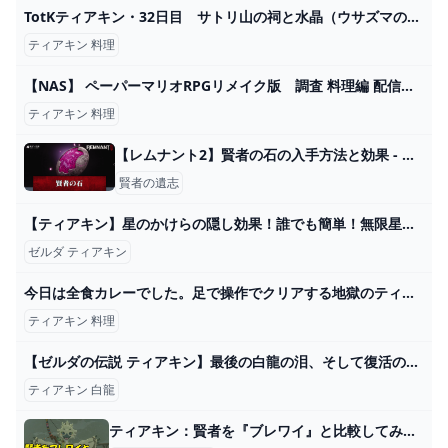
TotKティアキン・32日目 サトリ山の祠と水晶（ウサズマの祠） - ちょっとしたゲーム日記：楽天ブログ
ティアキン 料理
【NAS】 ペーパーマリオRPGリメイク版 調査 料理編 配信 【配信/2024/05/27】 - YouTube
ティアキン 料理
【レムナント2】賢者の石の入手方法と効果 - 神ゲー攻略
賢者の遺志
【ティアキン】星のかけらの隠し効果！誰でも簡単！無限星のかけら集め！【ゼルダの伝説】 - YouTube
ゼルダ ティアキン
今日は全食カレーでした。足で操作でクリアする地獄のティアキン#5【ゼルダの伝説ティアーズオブザキングダム】 - YouTube
ティアキン 料理
【ゼルダの伝説 ティアキン】最後の白龍の泪、そして復活のマスターソード その25 - YouTube
ティアキン 白龍
ティアキン：賢者を『ブレワイ』と比較してみた。1番変化があったキャラクターは？【ゼルダ ティアーズ オブ ザ キングダム日記＃48】 - 電撃オンライン