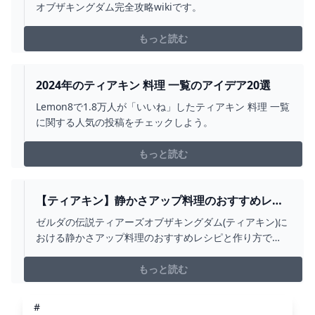
オブザキングダム完全攻略wikiです。
もっと読む
2024年のティアキン 料理 一覧のアイデア20選
Lemon8で1.8万人が「いいね」したティアキン 料理 一覧
に関する人気の投稿をチェックしよう。
もっと読む
【ティアキン】静かさアップ料理のおすすめレシ
ピ【ゼルダの伝説ティアーズオブザキングダム】 -
ゼルダの伝説ティアーズオブザキングダム(ティアキン)に
ゲームウィズ
おける静かさアップ料理のおすすめレシピと作り方で
す。滑り止め料理を作るのに必要な素材や料理レシピを
掲載しているので、ティアキン静かさアップ料理の参考
もっと読む
にどうぞ。
#