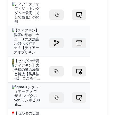
ティアーズ・オ
ブ・ザ・キング
ダムの最高（そ
して最低）の発
明
【ティアキン】
賢者の意志、チ
ューリの次は誰
が強化おすす
め？【ティアー
ズオブザキン...
【ゼルダの伝説
ティアキン】大
妖精の泉の場所
と解放【防具強
化】 こころぐ...
figmaリンク テ
ィアーズ オブ
ザ キングダム
ver. ワンホビ38
新...
【ゼルダの伝説