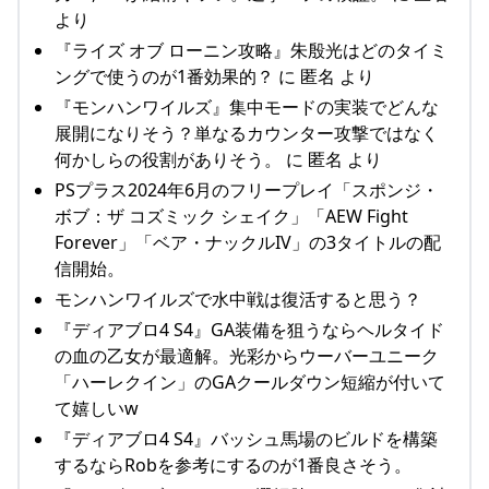
より
『ライズ オブ ローニン攻略』朱殷光はどのタイミ
ングで使うのが1番効果的？ に 匿名 より
『モンハンワイルズ』集中モードの実装でどんな
展開になりそう？単なるカウンター攻撃ではなく
何かしらの役割がありそう。 に 匿名 より
PSプラス2024年6月のフリープレイ「スポンジ・
ボブ：ザ コズミック シェイク」「AEW Fight
Forever」「ベア・ナックルIV」の3タイトルの配
信開始。
モンハンワイルズで水中戦は復活すると思う？
『ディアブロ4 S4』GA装備を狙うならヘルタイド
の血の乙女が最適解。光彩からウーバーユニーク
「ハーレクイン」のGAクールダウン短縮が付いて
て嬉しいw
『ディアブロ4 S4』バッシュ馬場のビルドを構築
するならRobを参考にするのが1番良さそう。