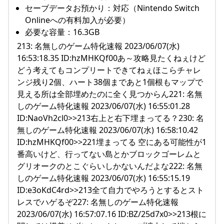
セーブデータお預かり：対応（Nintendo Switch
Onlineへの有料加入が必要）
必要な容量：16.3GB
213: 名無しのゲーム特化速報 2023/06/07(水)
16:53:18.35 ID:hzMHKQf00あ～攻略見たくねぇけど
どう考えてもコンプリートできてねぇほこらチャレ
ンジ残り2個、ハート38個まであと1個根もマップで
見える所は全部埋めたのに全く見つからん221: 名無
しのゲーム特化速報 2023/06/07(水) 16:55:01.28
ID:NaoVh2cl0>>213右上と右下埋まってる？230: 名
無しのゲーム特化速報 2023/06/07(水) 16:58:10.42
ID:hzMHKQf00>>221埋まってる 空にある可能性が1
番高いけど、行ってない島とかブロックゴーレムと
グリオークのとこぐらいしかないんだよな222: 名無
しのゲーム特化速報 2023/06/07(水) 16:55:15.19
ID:e3oKdC4rd>>213全て自力でやろうとするとスト
レスでハゲるぞ227: 名無しのゲーム特化速報
2023/06/07(水) 16:57:07.16 ID:BZ/25d7x0>>213根に