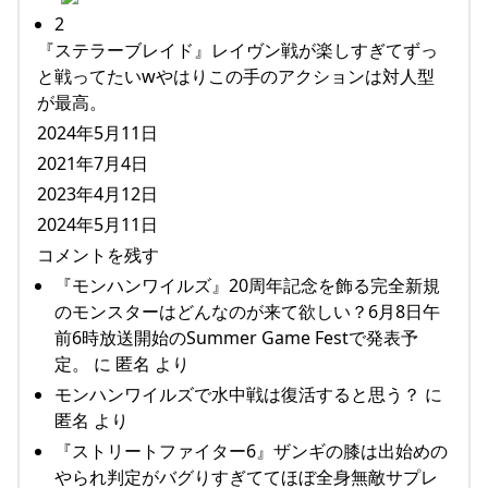
2
『ステラーブレイド』レイヴン戦が楽しすぎてずっ
と戦ってたいwやはりこの手のアクションは対人型
が最高。
2024年5月11日
2021年7月4日
2023年4月12日
2024年5月11日
コメントを残す
『モンハンワイルズ』20周年記念を飾る完全新規
のモンスターはどんなのが来て欲しい？6月8日午
前6時放送開始のSummer Game Festで発表予
定。 に 匿名 より
モンハンワイルズで水中戦は復活すると思う？ に
匿名 より
『ストリートファイター6』ザンギの膝は出始めの
やられ判定がバグりすぎててほぼ全身無敵サプレ