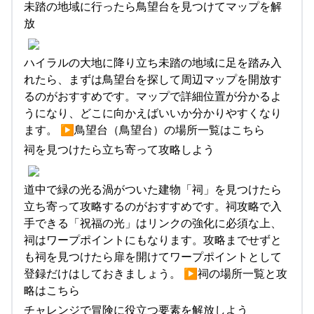
未踏の地域に行ったら鳥望台を見つけてマップを解
放
ハイラルの大地に降り立ち未踏の地域に足を踏み入
れたら、まずは鳥望台を探して周辺マップを開放す
るのがおすすめです。マップで詳細位置が分かるよ
うになり、どこに向かえばいいか分かりやすくなり
ます。 ▶︎鳥望台（鳥望台）の場所一覧はこちら
祠を見つけたら立ち寄って攻略しよう
道中で緑の光る渦がついた建物「祠」を見つけたら
立ち寄って攻略するのがおすすめです。祠攻略で入
手できる「祝福の光」はリンクの強化に必須な上、
祠はワープポイントにもなります。攻略までせずと
も祠を見つけたら扉を開けてワープポイントとして
登録だけはしておきましょう。 ▶︎祠の場所一覧と攻
略はこちら
エ
チャレンジで冒険に役立つ要素を解放しよう