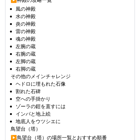
▶︎神殿の攻略一覧
風の神殿
水の神殿
炎の神殿
雷の神殿
魂の神殿
左腕の蔵
右腕の蔵
左脚の蔵
右脚の蔵
その他のメインチャレンジ
ヘドロに埋もれた石像
割れた石碑
空への手掛かり
ゾーラの鎧を直すには
インパと地上絵
地底人をウツシエに
鳥望台（塔）
▶︎鳥望台（塔）の場所一覧とおすすめ順番