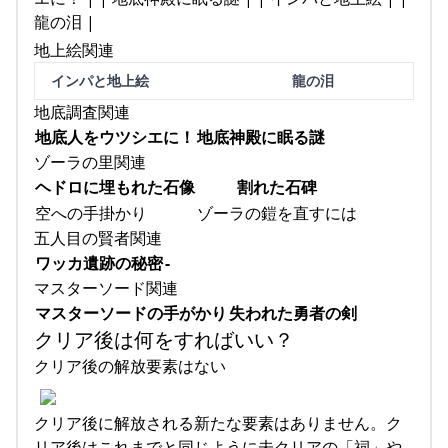
龍の泪 |
地上絵関連
インパと地上絵
龍の泪
地底調査関連
地底人をウツシエに！
地底神殿に眠る謎
ゾーラの里関連
ヘドロに埋もれた石像
割れた石碑
空への手掛かり
ゾーラの鎧を直すには
五人目の賢者関連
ワッカ遺跡の秘密
-
マスターソード関連
マスターソードの手がかり
失われた勇者の剣
クリア後は何をすればいい？
クリア後の解放要素はない
クリア後に解放される新たな要素はありません。ク
リア後はこれまでと同じように未クリアの「祠」や