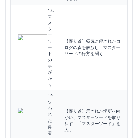
18.
マ
ス
タ
ー
ソ
【寄り道】瘴気に侵されたコ
ー
ログの森を解放し、マスター
ド
ソードの行方を聞く
の
手
が
か
り
19.
失
わ
【寄り道】示された場所へ向
れ
かい、マスターソードを取り
た
戻す→「マスターソード」を
勇
入手
者