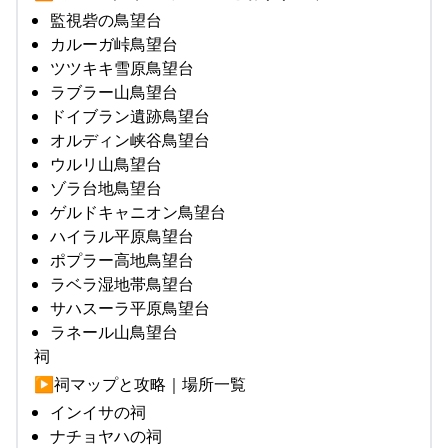
監視砦の鳥望台
カルーガ峠鳥望台
ツツキキ雪原鳥望台
ラブラー山鳥望台
ドイブラン遺跡鳥望台
オルディン峡谷鳥望台
ウルリ山鳥望台
ゾラ台地鳥望台
ゲルドキャニオン鳥望台
ハイラル平原鳥望台
ポプラー高地鳥望台
ラベラ湿地帯鳥望台
サハスーラ平原鳥望台
ラネール山鳥望台
祠
▶︎祠マップと攻略｜場所一覧
インイサの祠
ナチョヤハの祠