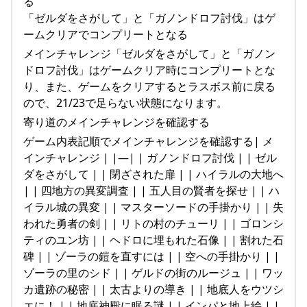
る
「ゼルダをさがして」と「ガノンドロフ討伐」はゲ
ームクリアでコンプリートとなる
メインチャレンジ「ゼルダをさがして」と「ガノン
ドロフ討伐」はゲームクリア時にコンプリートとな
り、また、ゲームをクリアするとラスボス前に戻る
ので、21/23で足らない状態になります。
寄り道のメインチャレンジを確認する
ゲーム内表記順でメインチャレンジを確認する| メ
インチャレンジ | |—| | ガノンドロフ討伐 | | ゼル
ダをさがして | | 閉ざされた扉 | | ハイラルの大地へ
| | 四地方の異変調査 | | 五人目の賢者を探せ | | ハ
イラル城の異変 | | マスターソードの手掛かり | | 失
われた勇者の剣 | | リトの村のチューリ | | ゴロンシ
ティのユン坊 | | ヘドロに埋もれた石像 | | 割れた石
碑 | | ゾーラの鎧を直すには | | 空への手掛かり | |
ゾーラの里のシド | | ゲルドの街のルージュ | | ワッ
カ遺跡の秘密 | | 太古よりの導き | | 地底人をウツシ
エに！ | | 地底神殿に眠る謎 | | インパと地上絵 | |