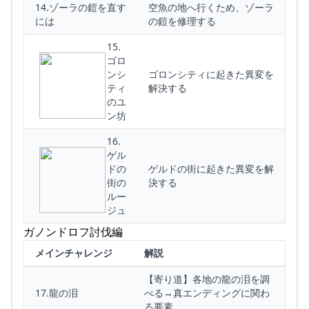
14.ゾーラの鎧を直す
空魚の地へ行くため、ゾーラ
には
の鎧を修理する
15.
ゴロ
ンシ
ゴロンシティに起きた異変を
ティ
解決する
のユ
ン坊
16.
ゲル
ドの
ゲルドの街に起きた異変を解
街の
決する
ルー
ジュ
ガノンドロフ討伐編
メインチャレンジ
解説
【寄り道】各地の龍の泪を調
17.龍の泪
べる→真エンディングに関わ
る要素