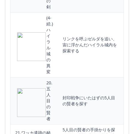
の
剣
(4-
続.)
ハ
イ
リンクを呼ぶゼルダを追い、
ラ
宙に浮かんだハイラル城内を
ル
探索する
城
の
異
変
20.
五
人
封印戦争にいたはずの5人目
目
の賢者を探す
の
賢
者
5人目の賢者の手掛かりを探
21.ワッカ遺跡の秘