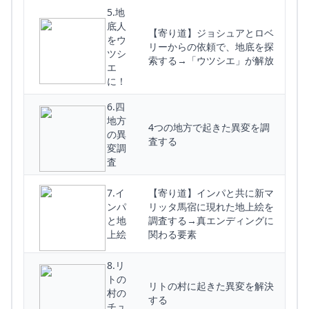
5.地
底人
【寄り道】ジョシュアとロベ
をウ
リーからの依頼で、地底を探
ツシ
索する→「ウツシエ」が解放
エ
に！
6.四
地方
4つの地方で起きた異変を調
の異
査する
変調
査
7.イ
【寄り道】インパと共に新マ
ンパ
リッタ馬宿に現れた地上絵を
と地
調査する→真エンディングに
上絵
関わる要素
8.リ
トの
リトの村に起きた異変を解決
村の
する
チュ