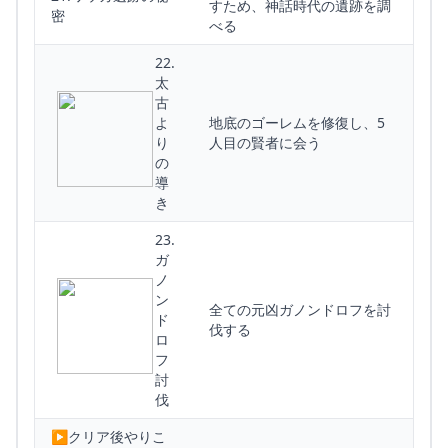
すため、神話時代の遺跡を調
密
べる
22.
太
古
よ
地底のゴーレムを修復し、5
り
人目の賢者に会う
の
導
き
23.
ガ
ノ
ン
全ての元凶ガノンドロフを討
ド
伐する
ロ
未
フ
踏
討
の
食
伐
地
べ
祠
域
▶︎クリア後やりこ
物
を
に