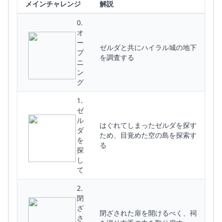
メインチャレンジ
解説
0.
オ
ー
ゼルダと共にハイラル城の地下
プ
を調査する
ニ
ン
グ
1.
ゼ
ル
はぐれてしまったゼルダを探す
ダ
ため、目覚めた空の島を探索す
を
る
探
し
て
2.
閉
ざ
閉ざされた扉を開けるべく、祠
さ