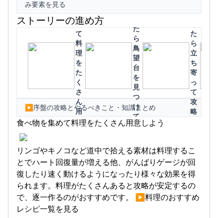
み要素を見る
を
見
行
集
つ
ストーリーの進め方
っ
め
け
た
て
た
ら
料
ら
鳥
理
立
望
を
ち
台
た
寄
を
く
っ
見
さ
て
つ
ん
攻
け
▶︎序盤の攻略とやるべきこと・知識まとめ
用
略
て
意
し
食べ物を集めて料理をたくさん用意しよう
マ
し
よ
ッ
よ
う
プ
リンゴやキノコなど道中で拾える素材は料理するこ
う
を
とでハート回復量が増える他、がんばりゲージが回
解
復したり速く動けるようになったり様々な効果を得
放
られます。料理がたくさんあると攻略が安定するの
で、逐一作るのがおすすめです。 ▶︎料理のおすすめ
レシピ一覧を見る