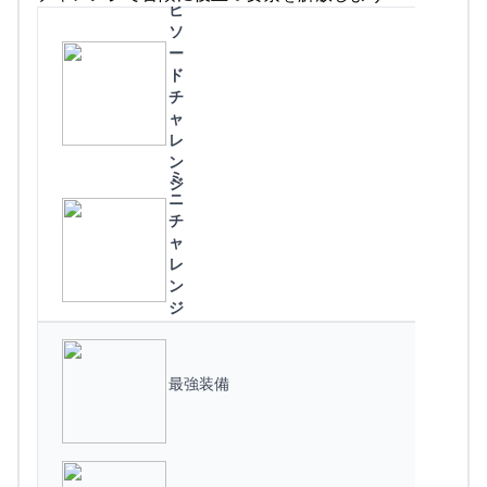
ピ
ソ
ー
ド
チ
ャ
レ
ン
ミ
ジ
ニ
チ
ャ
レ
ン
ジ
最強装備