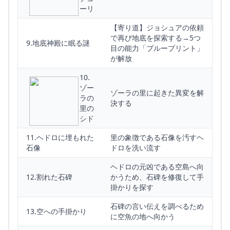
ーリ
【寄り道】ジョシュアの依頼
で再び地底を探索する→5つ
9.地底神殿に眠る謎
目の能力「ブループリント」
が解放
10.
ゾー
ゾーラの里に起きた異変を解
ラの
決する
里の
シド
11.ヘドロに埋もれた
里の象徴である石像を汚すヘ
石像
ドロを洗い流す
ヘドロの元凶である空島へ向
12.割れた石碑
かうため、石碑を修復して手
掛かりを探す
石碑の言い伝えを調べるため
13.空への手掛かり
に空魚の地へ向かう