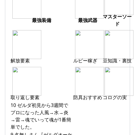
マスターソー
最強装備
最強武器
ド
解放要素
ルピー稼ぎ
豆知識・裏技
取り返し要素
防具おすすめ
コログの実
10 ゼルダ初見から3週間で
プロになった人風→水→炎
→雷→魂でいって魂が1番簡
単でした。
9 名無しさん『ゼルダオーケ