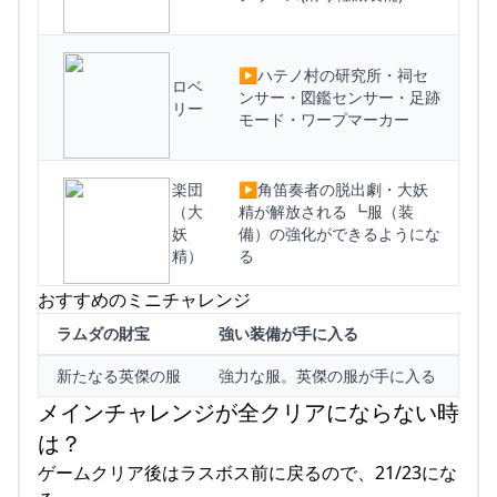
▶︎ハテノ村の研究所・祠セ
ロベ
ンサー・図鑑センサー・足跡
リー
モード・ワープマーカー
楽団
▶︎角笛奏者の脱出劇・大妖
（大
精が解放される ┗服（装
妖
備）の強化ができるようにな
精）
る
おすすめのミニチャレンジ
ラムダの財宝
強い装備が手に入る
新たなる英傑の服
強力な服。英傑の服が手に入る
メインチャレンジが全クリアにならない時
は？
ゲームクリア後はラスボス前に戻るので、21/23にな