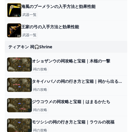
海風のブーメランの入手方法と効果性能
武器一覧
王家の弓の入手方法と効果性能
武器一覧
ティアキン 祠🎧shrine
オショザンウの祠攻略と宝箱｜木槌の一撃
祠の攻略
タキイハバノの祠の行き方と宝箱｜祠から出る方法
祠の攻略
ジウコウメの祠攻略と宝箱｜はまるかたち
祠の攻略
モツシシの祠の行き方と宝箱｜ラウルの祝福
祠の攻略