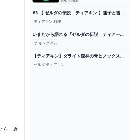
#3 【 ゼルダの伝説 ティアキン 】迷子と雪国のピリ辛料理 「 ゼルダの伝説 ティアーズ・オブ・ザ・キングダム （ TEARS OF THE KINGDOM ）」 - YouTube
ティアキン 料理
いまだから語れる『ゼルダの伝説 ティアーズ オブ ザ キングダム』開発者インタビュー。“遊び優先”を貫いて完成させた驚異の続編【ティアキン】 ゲーム・エンタメ最新情報のファミ通.com
ザ キングダム
【ティアキン】ダライト森林の青ヒノックス ゼルダの伝説ティアーズ オブ ザ キングダム #ゼルダの伝説 #ティアキン #zelda #shorts - YouTube
ゼルダ ティアキン
たら、近