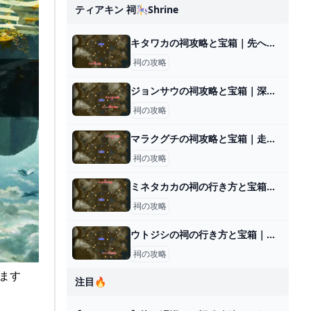
ティアキン 祠🎠shrine
キタワカの祠攻略と宝箱｜先へ繋ぐ道
祠の攻略
ジョンサウの祠攻略と宝箱｜深く 強く
祠の攻略
マラクグチの祠攻略と宝箱｜走破するもの
祠の攻略
ミネタカカの祠の行き方と宝箱｜ラウルの祝福
祠の攻略
ウトジシの祠の行き方と宝箱｜ラウルの祝福
祠の攻略
らます
注目🔥