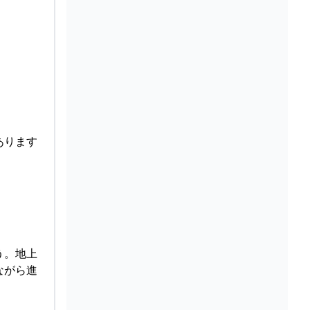
あります
う。地上
ながら進