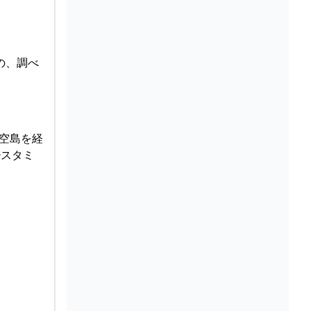
の、調べ
る空島を経
※スタミ