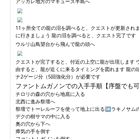
アッカレ地方のマキューズ半島へ
11ヶ所全ての龍の泪を調べると、クエストが更新され
に行きましょう 龍の泪を調べると、クエスト完了です
ウルリ山鳥望台から飛んで龍の頭へ
クエストが完了すると、付近の上空に龍が出現します 
由すると、龍が近くに来るタイミングを図れます 龍の
ナ2ゲージ分（5回強化分）が必要です
ファントムガノンでの入手手順【序盤でも
チロリの森の穴から地底に入る
北西に進み祭壇へ
祭壇でトーレルーフを使って地上に出る➡︎ラキノサム
デクの樹サマの中に入る
奥の穴から下へ
瘴気の手を倒す
ファントムガノンを倒す