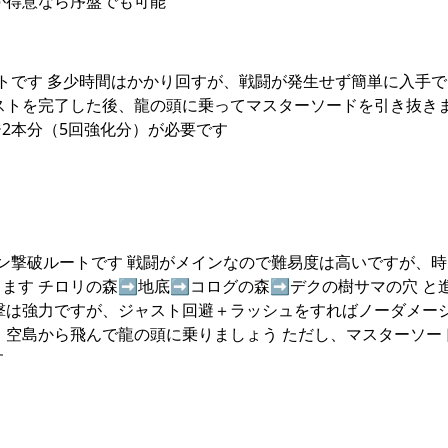
が得意なら序盤でも可能
トです 多少時間はかかり回すが、戦闘が発生せず簡単に入手で
ストを完了した後、龍の頭に乗ってマスターソードを引き抜き
2本分（5回強化分）が必要です
ン撃破ルートです 戦闘がメインなので難易度は高いですが、時
す チロリの森➡︎地底➡︎コログの森➡︎デクの樹サマの穴 と
撃は強力ですが、ジャスト回避＋ラッシュをすればノーダメー
、空島から飛んで龍の頭に乗りましょう ただし、マスターソー
す