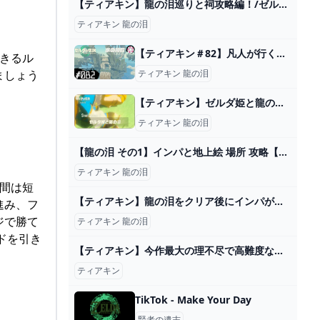
【ティアキン】龍の泪巡りと祠攻略編！/ゼルダの伝説 ティアーズオブザキングダム【フィルン・シィ/Vtuber】#12 - YouTube
ティアキン 龍の泪
【ティアキン＃82】凡人が行く龍泪旅 - ニコニコ動画
きるル
ティアキン 龍の泪
ましょう
【ティアキン】ゼルダ姫と龍の泪【ストーリーネタバレ考察】
ティアキン 龍の泪
【龍の泪 その1】インパと地上絵 場所 攻略【ゼルダの伝説 ティアーズ オブ ザ キングダム ティアキン】 - YouTube
ティアキン 龍の泪
間は短
【ティアキン】龍の泪をクリア後にインパがいる場所【ゼルダの伝説ティアーズオブザキングダム】
進み、フ
ジで勝て
ティアキン 龍の泪
ドを引き
【ティアキン】今作最大の理不尽で高難度な要素【ゼルダの伝説ティアーズオブザキングダム/ティアキン】【ゆっくり解説】 - YouTube
ティアキン
TikTok - Make Your Day
賢者の遺志