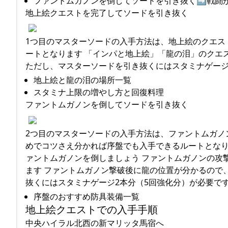
ファントムガノンを倒してソードを引き抜く➡︎戦闘
地上絵クエストを完了してソードを引き抜く
1つ目のマスターソードの入手方法は、地上絵のクエス
ートとなります 「インパと地上絵」「龍の泪」のクエ
ただし、マスターソードを引き抜くにはスタミナゲージ
地上絵と龍の泪の場所一覧
スタミナ上限の増やし方と回復料理
ファントムガノンを倒してソードを引き抜く
2つ目のマスターソードの入手方法は、ファントムガノ
めでコツさえ分かれば序盤でも入手できるルートとなりま
ァントムガノンを倒しましょう ファントムガノンの攻
ます ファントムガノン撃破後に龍の位置が分かるので
抜くにはスタミナゲージ2本分（5回強化分）が必要で
序盤のおすすめ防具装備一覧
地上絵クエストでの入手手順
中央ハイラル北西の新マリッタ馬宿へ