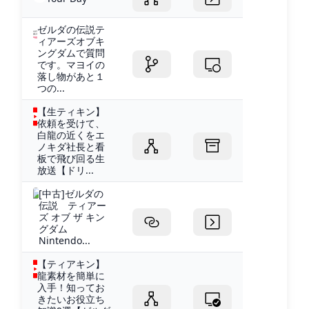
ゼルダの伝説テ
ィアーズオブキ
ングダムで質問
です。マヨイの
落し物があと１
つの...
【生ティキン】
依頼を受けて、
白龍の近くをエ
ノキダ社長と看
板で飛び回る生
放送【ドリ...
[中古]ゼルダの
伝説 ティアー
ズ オブ ザ キン
グダム
Nintendo...
【ティアキン】
龍素材を簡単に
入手！知ってお
きたいお役立ち