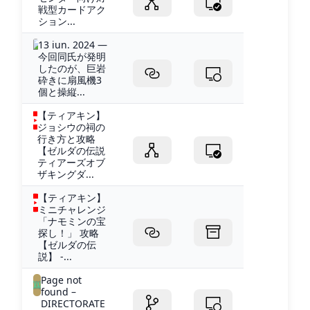
戦型カードアク
ション...
13 iun. 2024 —
今回同氏が発明
したのが、巨岩
砕きに扇風機3
個と操縦...
【ティアキン】
ジョシウの祠の
行き方と攻略
【ゼルダの伝説
ティアーズオブ
ザキングダ...
【ティアキン】
ミニチャレンジ
「ナモミンの宝
探し！」 攻略
【ゼルダの伝
説】 -...
Page not
found –
DIRECTORATE