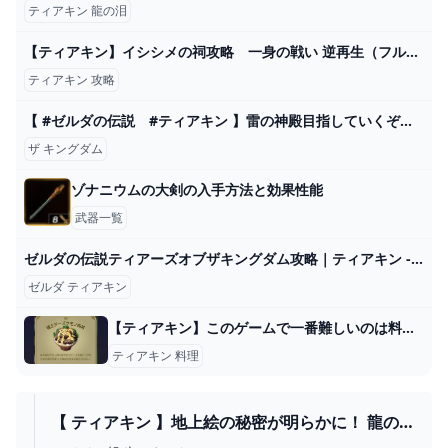
ティアキン 龍の泪
【ティアキン】イシシメの祠攻略 一身の戦い 逆再生（フルテロップ） - YouTube
ティアキン 攻略
【 #ゼルダの伝説 #ティアキン 】雷の神殿目指していくぞ～！さすがにルージュは使えるよね？#26 【 #個人Vtuber / #夢乃ねる】ゼルダの伝説 ティアーズ オブ ザ キングダム - YouTube
ザ キングダム
ゾナニウムの大剣の入手方法と効果性能
武器一覧
ゼルダの伝説ティアーズオブザキングダム攻略｜ティアキン - アルテマ
ゼルダ ティアキン
【ティアキン】このゲームで一番難しいのは料理だよな【ティアーズオブザキングダム】 ゼルダの伝説ティアーズオブザキングダム(ティアキン)攻略まとめ-コログ速報
ティアキン 料理
【 ティアキン 】地上絵の秘密が明らかに！ 龍の
泪 編！ ゼルダの伝説ティアーズオブキングダム