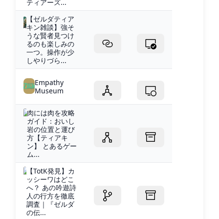
ティアーズ...
【ゼルダティア
キン雑談】強そ
うな賢者見つけ
るのも楽しみの
一つ。操作が少
しやりづら...
Empathy
Museum
肉には肉を攻略
ガイド：おいし
岩の位置と運び
方【ティアキ
ン】 とあるゲー
ム...
【TotK発見】カ
ッシーワはどこ
へ？ あの吟遊詩
人の行方を徹底
調査｜『ゼルダ
の伝...