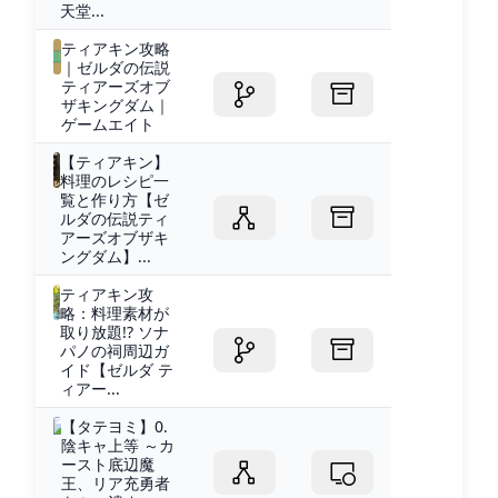
天堂...
ティアキン攻略
｜ゼルダの伝説
ティアーズオブ
ザキングダム｜
ゲームエイト
【ティアキン】
料理のレシピ一
覧と作り方【ゼ
ルダの伝説ティ
アーズオブザキ
ングダム】...
ティアキン攻
略：料理素材が
取り放題!? ソナ
パノの祠周辺ガ
イド【ゼルダ テ
ィアー...
【タテヨミ】0.
陰キャ上等 ～カ
ースト底辺魔
王、リア充勇者