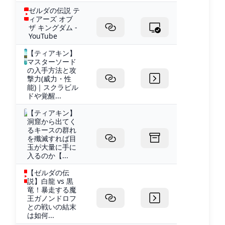
ゼルダの伝説 テ
ィアーズ オブ
ザ キングダム -
YouTube
【ティアキン】
マスターソード
の入手方法と攻
撃力(威力・性
能)｜スクラビル
ドや覚醒...
【ティアキン】
洞窟から出てく
るキースの群れ
を殲滅すれば目
玉が大量に手に
入るのか【...
【ゼルダの伝
説】白龍 vs 黒
竜！暴走する魔
王ガノンドロフ
との戦いの結末
は如何...