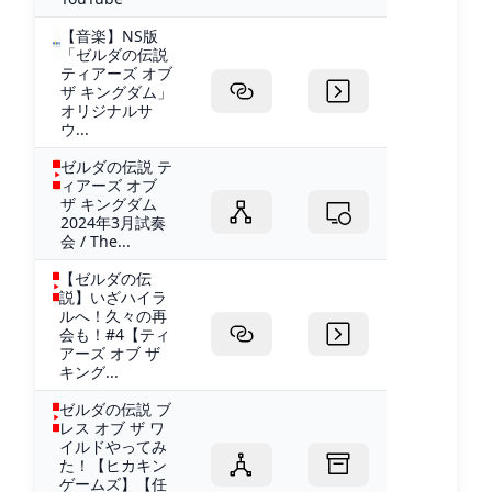
【音楽】NS版
「ゼルダの伝説
ティアーズ オブ
ザ キングダム」
オリジナルサ
ウ...
ゼルダの伝説 テ
ィアーズ オブ
ザ キングダム
2024年3月試奏
会 / The...
【ゼルダの伝
説】いざハイラ
ルへ！久々の再
会も！#4【ティ
アーズ オブ ザ
キング...
ゼルダの伝説 ブ
レス オブ ザ ワ
イルドやってみ
た！【ヒカキン
ゲームズ】【任