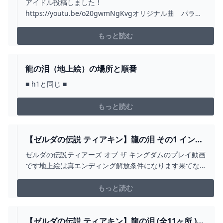
アイドル投稿しました！
【ホロライブ/沙花叉クロヱ】 - YOUTUBE
https://youtu.be/o20gwmNgKvgオリジナル曲 パララ
イズ がデジタルリリースされました！
https://cover.lnk.to/ParalyzeMVはこちら
もっと読む
https://www.youtube.com/watch?v=rFbJlErkcGwめちょ
かわお写真カンザリ...
龍の泪（地上絵）の場所と順番
■ h1と同じ ■
もっと読む
【ゼルダの伝説 ティアキン】龍の泪 その1 インパ
と地上絵 場所 行き方 攻略【ティアーズオブザキ
ゼルダの伝説ティアーズ オブ ザ キングダムのプレイ動画
ングダム】 - YOUTUBE
です地上絵は真エンディング解放条件になります果てな
き冒険は、大空へ広がる。『ゼルダの伝説 ブレス オブ
ザ ワイルド』続編が登場。チャンネル登録はこちら 評
もっと読む
価、コメント気軽にどうぞ
→https://www.youtube.com/channel/UCDiKd...
【ゼルダの伝説 ティアキン】龍の泪 (全11ヶ所 )地