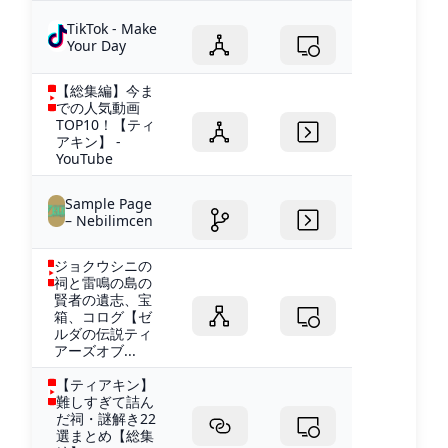
TikTok - Make
Your Day
【総集編】今ま
での人気動画
TOP10！【ティ
アキン】 -
YouTube
Sample Page
– Nebilimcen
ジョクウシニの
祠と雷鳴の島の
賢者の遺志、宝
箱、コログ【ゼ
ルダの伝説ティ
アーズオブ...
【ティアキン】
難しすぎて詰ん
だ祠・謎解き22
選まとめ【総集