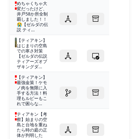
めちゃくちゃ大
変だったけど、
井戸58か所全制
覇しました！！
😭【ゼルダの伝
説 ティ...
【ティアキン】
はじまりの空島
での寒さ対策
【ゼルダの伝説
ティアーズオブ
ザキングダ...
【ティアキン】
最強金策！ケモ
ノ肉を無限に入
手する方法！料
理もルピーもこ
れで困らな...
ティアキン【考
察】始まりの空
島と台地を重ね
たら時の庭の正
体が判明した