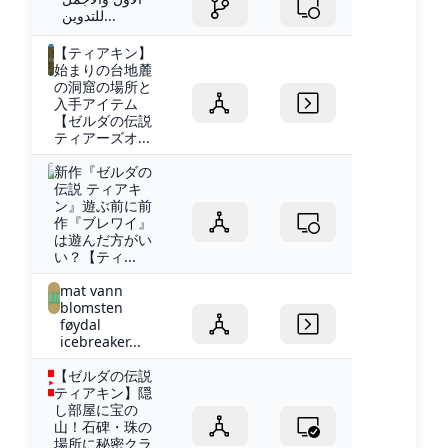
للتدوين...
【ティアキン】
始まりの台地麓
の洞窟の場所と
入手アイテム
【ゼルダの伝説
ティアーズオ...
新作『ゼルダの
伝説 ティアキ
ン』遊ぶ前に前
作『ブレワイ』
は遊んだ方がい
い？【ティ...
mat vann
blomsten
føydal
icebreaker...
【ゼルダの伝説
ティアキン】隠
し部屋に宝の
山！石碑・珠の
場所に秘密クラ