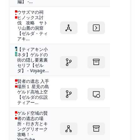
編】 -...
ウサズマの祠
ヒノックス討
伐 攻略 サト
リ山麓の洞窟
【ゼルダ・ティ
アキ...
【ティアキン小
ネタ】ゲルドの
街の隠し要素裏
セリフ【ゼル
ダ】 - Voyage...
賢者の遺志 入手
場所１ 星見の島
ゲルド高地上空
【ゼルダの伝説
ティアー...
ゲルド空域の賢
者の遺志の場
所・行き方とキ
ンググリオーク
攻略！ -
YouTube