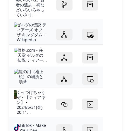
者の遺志・祠な
どいろいろやっ
ていきま...
ゼルダの伝説 テ
ィアーズ オブ
ザ キングダム -
Wikipedia
価格.com - 任
天堂 ゼルダの
伝説 ティアー...
龍の泪（地上
絵）の場所と
順番
くっつけちゃう
ぞ～【ティアキ
ン】 -
2024/5/31(金)
20:11...
TikTok - Make
Your Day