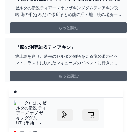
上絵の場所 /イベントまとめ マスターソード 【ゼ
ゼルダの伝説ティアーズオブザキングダムティアキン攻
ルダの伝説 ティアーズ オブ ザ キングダム】真エ
略 龍の泪(なみだ)の場所まとめ龍の泪・地上絵の場所一覧
ンディング【TOTK】 - YOUTUBE
全１１ヶ所00:00 龍の泪00:09 イベント発生条件03:29 イ
ベント204:06 龍の泪1 タバンタヒル07:47 龍の泪2 ベー
もっと読む
レ谷12:17 龍の泪3 モルセ湖南15:55 龍の泪4 サフィア
ス...
『龍の泪完結@ティアキン』
地上絵を巡り、過去のゼルダの物語を見る龍の泪のイベ
ント、ラストに現れたマキューズのイベントに行きまし
た。いよいよゼルダが秘石を飲んで龍へと姿を変える様
子が見れ…
もっと読む
#
ユニクロ公式 ゼ
ルダの伝説 ティ
アーズ オブ ザ
キングダム
UT（半袖・レ...