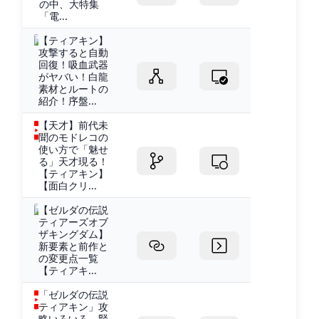
の中、大特集
「電...
【ティアキン】
攻撃すると自動
回復！吸血武器
がヤバい！白龍
素材とルートの
紹介！序盤...
【天才】前代未
聞のモドレコの
使い方で「魅せ
る」天才現る！
【ティアキン】
【面白クリ...
【ゼルダの伝説
ティアーズオブ
ザキングダム】
新要素と前作と
の変更点一覧
【ティアキ...
「ゼルダの伝説
ティアキン」攻
略いろいろ。賢