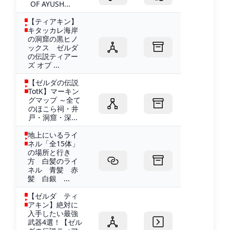
OF AYUSH...
【ティアキン】
キタッカレ海岸
の洞窟の黒ヒノ
ックス ゼルダ
の伝説ティアー
ズ オブ ...
【ゼルダの伝説
TotK】マーキン
グマップ ～全て
のほこら祠・井
戸・洞窟・深...
地上にいるライ
ネル「全15体」
の場所と行き
方 白髪のライ
ネル 青髪 赤
髪 白銀 ...
【ゼルダ ティ
アキン】絶対に
入手したい最強
武器4選！【ゼル