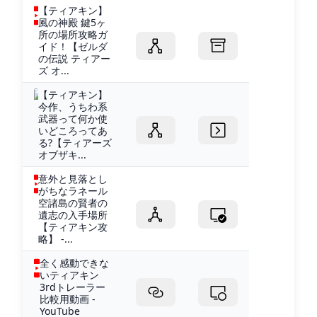
【ティアキン】
風の神殿 鍵5ヶ
所の場所攻略ガ
イド！【ゼルダ
の伝説 ティアー
ズ オ...
【ティアキン】
今作、うちわ系
武器って何か使
いどころってあ
る?【ティアーズ
オブザキ...
意外と見落とし
がちなラネール
空諸島の賢者の
遺志の入手場所
【ティアキン攻
略】 -...
全く感動できな
いティアキン
3rdトレーラー
比較用動画 -
YouTube