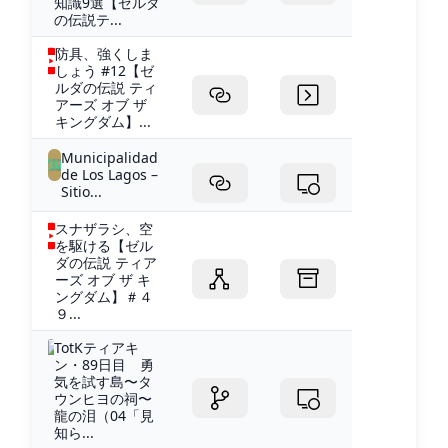
知識9選【ゼルダ
の伝説テ...
防具、強くしま
しょう #12【ゼ
ルダの伝説 ティ
アーズ オブ ザ
キングダム】...
Municipalidad
de Los Lagos –
Sitio...
スナザラシ、空
を駆ける【ゼル
ダの伝説 ティア
ーズ オブ ザ キ
ングダム】＃４
９...
TotKティアキ
ン・89日目 勇
気を試す島〜タ
ウンヒヨの祠〜
龍の泪（04「見
知ら...