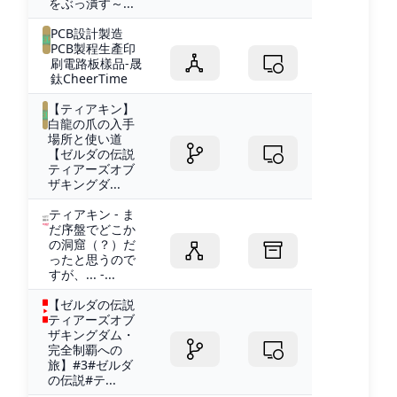
をぶっ潰す～...
PCB設計製造
PCB製程生產印
刷電路板樣品-晟
鈦CheerTime
【ティアキン】
白龍の爪の入手
場所と使い道
【ゼルダの伝説
ティアーズオブ
ザキングダ...
ティアキン - ま
だ序盤でどこか
の洞窟（？）だ
ったと思うので
すが、... -...
【ゼルダの伝説
ティアーズオブ
ザキングダム・
完全制覇への
旅】#3#ゼルダ
の伝説#テ...