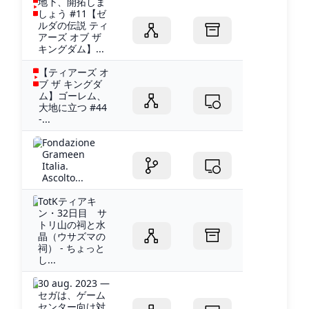
地下、開拓しま
しょう #11【ゼ
ルダの伝説 ティ
アーズ オブ ザ
キングダム】...
【ティアーズ オ
ブ ザ キングダ
ム】ゴーレム、
大地に立つ #44
-...
Fondazione
Grameen
Italia.
Ascolto...
TotKティアキ
ン・32日目 サ
トリ山の祠と水
晶（ウサズマの
祠） - ちょっと
し...
30 aug. 2023 —
セガは、ゲーム
センター向け対