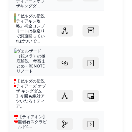
ティアーズオブ
ザキングダ...
『ゼルダの伝説
ティアキン攻
略』祠全コンプ
リートは桜巡り
で洞窟回ってい
ればついで...
ヴェルザード
（転スラ）の徹
底解説・考察ま
とめ - RENOTE
リノート
【ゼルダの伝説
ティアーズ オブ
ザ キングダム
】今回も絶対ア
ツいだろ！ティ
ア...
【ティアキン】
龍岩石スクラビ
ルド4...