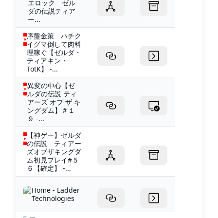
エロック ゼル
ダの伝説ティア
ー...
序盤金策 ハチク
イグマ倒して肉料
理稼ぐ【ゼルダ・
ティアキン・
TotK】 -...
異変の中心【ゼ
ルダの伝説 ティ
アーズ オブ ザ キ
ングダム】＃１
９ -...
【神ゲー】ゼルダ
の伝説 ティアー
ズオブザキングダ
ム初見プレイ#５
６【確定】 -...
Home - Ladder
Technologies