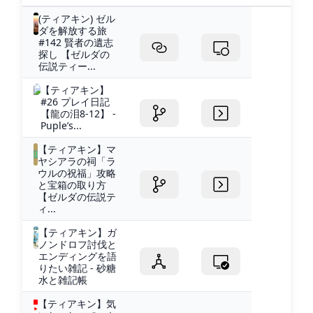
(ティアキン) ゼル
ダを解放する旅
#142 賢者の遺志
探し 【ゼルダの
伝説ティー...
【ティアキン】
#26 プレイ日記
【龍の泪8-12】 -
Puple’s...
【ティアキン】マ
ヤシアラの祠「ラ
ウルの祝福」攻略
と宝箱の取り方
【ゼルダの伝説テ
ィ...
【ティアキン】ガ
ノンドロフ討伐と
エンディングを語
りたい雑記 - 砂糖
水と雑記帳
【ティアキン】気