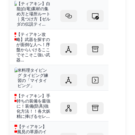
【ティアキン】白
龍(白竜)素材の集
め方と場所ルート
｜見つけ方【ゼル
ダの伝説ティ...
【ティアキン攻
略】武器を探すの
が面倒な人へ！序
盤からいけるここ
でそこそこ強い武
器...
米料理タイピン
グ タイピング練
習の「マイタイ
ピング」
【ティアキン】手
持ちの装備を最強
に！装備(防具)強
化方法！！各大妖
精に捧げるセレ...
【ティアキン】
風見の草原のイ