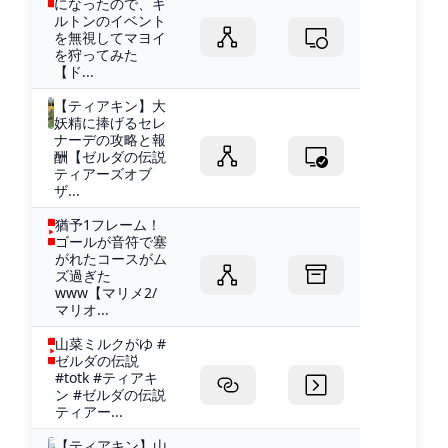
になったので、キ
ルトンのイベント
を無視してマヨイ
を狩ってみた
【ド...
【ティアキン】大
妖精に捧げるセレ
ナーデの攻略と報
酬【ゼルダの伝説
ティアーズオブ
ザ...
猶予1フレーム！
ゴールが音符で塞
がれたコースがム
ズ過ぎた
www【マリメ2/
マリオ...
山菜ミルクがゆ #
ゼルダの伝説
#totk #ティアキ
ン #ゼルダの伝説
ティアー...
【ティアキン】山