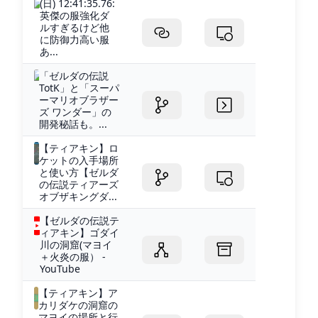
(日) 12:41:35.76:
英傑の服強化ダ
ルすぎるけど他
に防御力高い服
あ...
「ゼルダの伝説
TotK」と「スーパ
ーマリオブラザー
ズ ワンダー」の
開発秘話も。...
【ティアキン】ロ
ケットの入手場所
と使い方【ゼルダ
の伝説ティアーズ
オブザキングダ...
【ゼルダの伝説テ
ィアキン】ゴダイ
川の洞窟(マヨイ
＋火炎の服） -
YouTube
【ティアキン】ア
カリダケの洞窟の
マヨイの場所と行