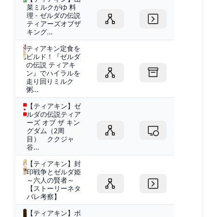
菜ミルクがゆ 料
理 - ゼルダの伝説
ティアーズオブザ
キング...
ティアキン定食を
ビルド！『ゼルダ
の伝説 ティアキ
ン』でハイラルを
走り回りミルク
粥...
【ティアキン】ゼ
ルダの伝説ティア
ーズ オブ ザ キン
グダム（2周
目） ククジャ
谷...
【ティアキン】封
印戦争とゼルダ姫
～六人の賢者～
【ストーリーネタ
バレ考察】
【ティアキン】ボ