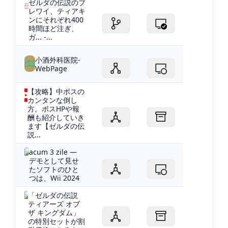
ゼルダの伝説のブ
レワイ、ティアキ
ンにそれぞれ400
時間ほど注ぎ、
ガ... -...
小酒外科医院-
WebPage
【攻略】中ボスの
カンタンな倒し
方。ボスHPや報
酬も紹介していき
ます【ゼルダの伝
説...
acum 3 zile —
デモとして見せ
たソフトのひと
つは、Wii 2024
「ゼルダの伝説
ティアーズ オブ
ザ キングダム」
の特別セットが割