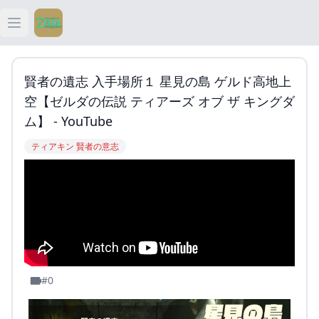
Open main menu
ティアキン
賢者の遺志 入手場所１ 星見の島 ゲルド高地上
ティアキン 祠
空【ゼルダの伝説 ティアーズ オブ ザ キングダ
ム】 - YouTube
ティアキン 武器
ティアキン 賢者の意志
ティアキン 攻略
#0