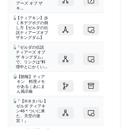
アーズ オブ ザ
キ...
【ティアキン】歩
く木デグボグの倒
し方【ゼルダの伝
説ティアーズオブ
ザキングダム】
『ゼルダの伝説
ティアーズ オブ
ザ キングダム』
で、リンクは“料
理中とにかくい...
【朗報】ティア
キン 料理メモ
がある｜あにま
ん掲示板
『【※ネタバレ】
ゼルダ ティアキ
ン46＊ついに来
た、天空の迷
宮！』