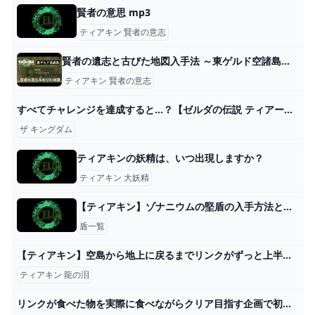
賢者の意思 mp3
ティアキン 賢者の意志
賢者の遺志と古びた地図入手法 ～東ゲルド空諸島～【ティアキン攻略】 - YouTube
ティアキン 賢者の意志
すべてチャレンジを達成すると...？【ゼルダの伝説 ティアーズ オブ ザ キングダム】#18 - YouTube
ザ キングダム
ティアキンの妖精は、いつ出現しますか？
ティアキン 大妖精
【ティアキン】ゾナニウムの堅盾の入手方法と効果性能【ゼルダの伝説ティアーズオブザキングダム】
盾一覧
【ティアキン】空島から地上に戻るまでリンクがずっと上半身裸だったのは俺だけ？【ゼルダの伝説ティアーズオブザキングダム】
ティアキン 龍の泪
リンクが食べた物を実際に食べながらクリア目指す企画で初ライネルに挑んでみた！【ティアキン】【料理】【ゼルダの伝説ティアーズオブザキングダム】Part9 - YouTube