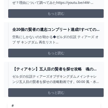
【攻略/実況/評価/レビュー/海外の反応/考察/トレ
ぜ？理由について調べてみたhttps://youtu.be/i4W-
ーラー/映像/ティアーズオブザキングダム】 -
Ye_9_Qc最新作ティアキンの海外の反応がもはやとんでも
YOUTUBE
ないことになってる件についてww空島でやれること。武
もっと読む
器をパワーアップするには何の素材がいいのか？
https://youtu.be/KJ...
全20個の賢者の遺志コンプリート達成!!すべての
盟約を最大強化すると何が起こるの!?ティアキン
空島にしかないのが助かる◆ゼルダの伝説 ティアーズ オ
最速実況PART134【ゼルダの伝説 ティアーズ オブ
ブ ザ キングダム 再生リスト
ザ キングダム】 - YOUTUBE
↓https://youtu.be/yHnw2VSzlKI?
list=PLSszGF__n8Ssi1wn8WlhjWto075w6yARn◆ゼルダ
もっと読む
の伝説 ブレス オブ ザ ワイルド 再生リスト
↓https://youtu.be/d...
【ティアキン】五人目の賢者を探せ攻略 魂の神
殿 太古よりの導き（フルテロップ） - YOUTUBE
ゼルダの伝説ティアーズオブザキングダムメインチャレ
ンジ五人目の賢者を探せの攻略動画です。00:00 風・水・
炎・雷の神殿クリア後からスタート00:19 ハイラル城の異
変03:32 ファントムガノン戦04:41 ワッカ遺跡の秘密
もっと読む
08:12 雷鳴の島14:39 龍頭島15:11 太古よりの導き16:23
右脚の蔵19...
#