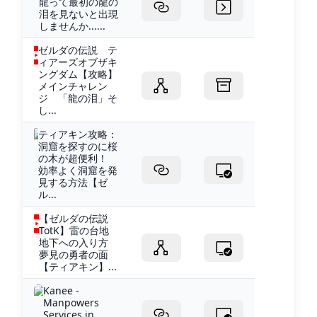
龍って最初の龍の
泪を見ないと出現
しませんか......
ゼルダの伝説 テ
ィアーズオブザキ
ングダム【攻略】
メインチャレン
ジ 「龍の泪」そ
し...
ティアキン攻略：
洞窟を探すのに桜
の木が超便利！
効率よく洞窟を発
見する方法【ゼ
ル...
【ゼルダの伝説
TotK】雷の台地
地下への入り方
夢見の勇者の面
【ティアキン】...
Kanee -
Manpowers
Services in