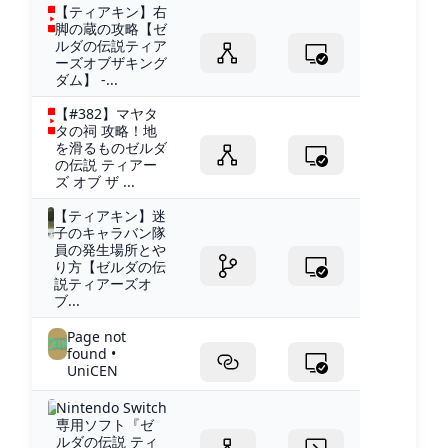
【ティアキン】右
脚の蔵の攻略【ゼ
ルダの伝説ティア
ーズオブザキング
ダム】 -...
【#382】マヤタ
タの祠 攻略！地
を滑るものゼルダ
の伝説 ティアー
ズ オブ ザ ...
【ティアキン】迷
子のキャラバン隊
員の発生場所とや
り方【ゼルダの伝
説ティアーズオ
ブ...
Page not
found •
UniCEN
Nintendo Switch
専用ソフト『ゼ
ルダの伝説 ティ