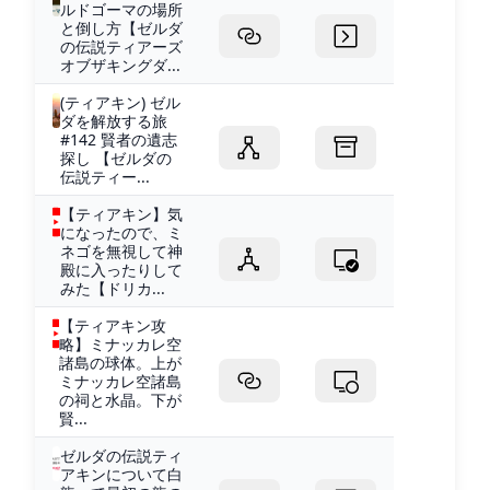
ルドゴーマの場所
と倒し方【ゼルダ
の伝説ティアーズ
オブザキングダ...
(ティアキン) ゼル
ダを解放する旅
#142 賢者の遺志
探し 【ゼルダの
伝説ティー...
【ティアキン】気
になったので、ミ
ネゴを無視して神
殿に入ったりして
みた【ドリカ...
【ティアキン攻
略】ミナッカレ空
諸島の球体。上が
ミナッカレ空諸島
の祠と水晶。下が
賢...
ゼルダの伝説ティ
アキンについて白