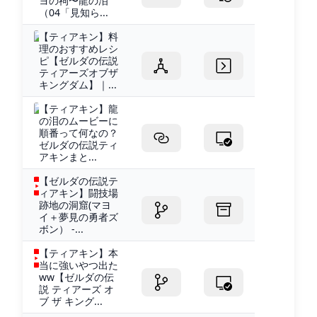
ヨの祠〜龍の泪
（04「見知ら...
【ティアキン】料
理のおすすめレシ
ピ【ゼルダの伝説
ティアーズオブザ
キングダム】｜...
【ティアキン】龍
の泪のムービーに
順番って何なの？
ゼルダの伝説ティ
アキンまと...
【ゼルダの伝説テ
ィアキン】闘技場
跡地の洞窟(マヨ
イ＋夢見の勇者ズ
ボン） -...
【ティアキン】本
当に強いやつ出た
ww【ゼルダの伝
説 ティアーズ オ
ブ ザ キング...