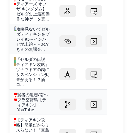
ティアーズ オブ
ザ キングダム】
ゼルダ史上最高傑
作な神ゲーを完...
攻略見ないでゼル
ダティアキンをプ
レイ#5～インパ
と地上絵～ - おか
きんの無課金...
『ゼルダの伝説
ティアキン攻略』
ゾナウギアの鍋に
サスペンション効
果がある！？盾
ロ...
賢者の遺志/南ヘ
ブラ空諸島【テ
ィアキン】 -
YouTube
【ティアキン攻
略】簡単だからミ
スらない！「空島