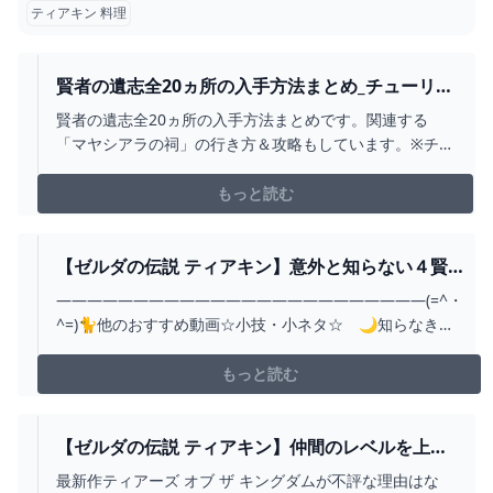
ティアキン 料理
賢者の遺志全20ヵ所の入手方法まとめ_チューリ、
ユン坊、シド、ルージュ、ミネルの強化方法_マヤ
賢者の遺志全20ヵ所の入手方法まとめです。関連する
シアラの祠行き方＆攻略【ゼルダの伝説ティアー
「マヤシアラの祠」の行き方＆攻略もしています。※チュ
ズオブザキングダム】 - YOUTUBE
ーリ、ユン坊、シド、ルージュ、ミネルの強化方法等。■
目次0:00 オープニング0:10 概要2:00 賢者の遺志14:18 賢
もっと読む
者の遺志25:17 賢者の遺志36:35 賢者の遺志47:21 賢者の
遺志58:02 ...
【ゼルダの伝説 ティアキン】意外と知らない４賢
者のスキル小技10選！【ZELDA TEARS OF
――――――――――――――――――――――――(=^・
KINGDOM】 - YOUTUBE
^=)🐈他のおすすめ動画☆小技・小ネタ☆ 🌙知らなきゃ
損する小技5選＋α https://www.youtube.com/watch?
v=icRL_Fak54k 🌙誰でも簡単ライネル討伐！放置も可能
もっと読む
ティアキン式「対ライネル新戦法」 https://...
【ゼルダの伝説 ティアキン】仲間のレベルを上げ
て攻撃力を高める方法・賢者の意思の入手場所
最新作ティアーズ オブ ザ キングダムが不評な理由はな