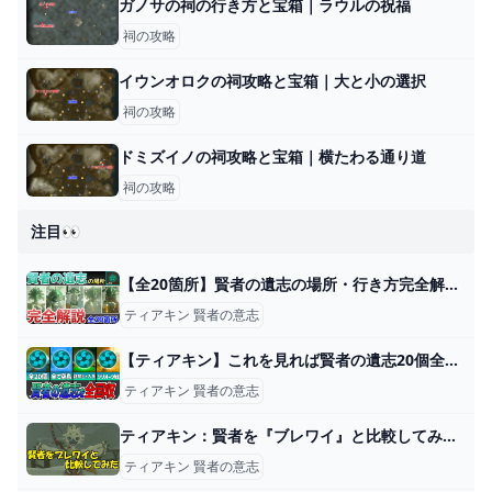
ガノサの祠の行き方と宝箱｜ラウルの祝福
祠の攻略
イウンオロクの祠攻略と宝箱｜大と小の選択
祠の攻略
ドミズイノの祠攻略と宝箱｜横たわる通り道
祠の攻略
注目👀
【全20箇所】賢者の遺志の場所・行き方完全解説【ティアキン】 - YouTube
ティアキン 賢者の意志
【ティアキン】これを見れば賢者の遺志20個全部集まる！全回収ツアー - YouTube
ティアキン 賢者の意志
ティアキン：賢者を『ブレワイ』と比較してみた。1番変化があったキャラクターは？【ゼルダ ティアーズ オブ ザ キングダム日記＃48】 - 電撃オンライン
ティアキン 賢者の意志