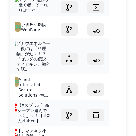
継ぐ者 - そーれ
りぽーと
小酒外科医院-
WebPage
ゾナウエネルギー
回復には「料理
鍋」が効く！？
『ゼルダの伝説
ティアキン』海外
で話...
Allied
Integrated
Secure
Solutions Pvt....
【#スプラ3 】新
シーズン遊んで
いくよ～！【 #新
人vtuber 】 -...
【ティアキン小