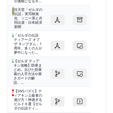
引価格になるキ...
任天堂「ゼルダの
伝説」実写映画
化 ソニー系と共
同出資 - 日本経済
新聞
「ゼルダの伝説
ティアーズ オブ
ザ キングダム」1
周年。多くの人が
夢中になった...
【ゼルダ ティア
キン攻略】防寒ま
とめ。古びた防寒
着の入手方法や寒
さガードの解
説、...
【SNSバズり】テ
ィアキン上級者の
遊び方！神過ぎる
ビルド６選【ゼル
ダの伝説ティ...