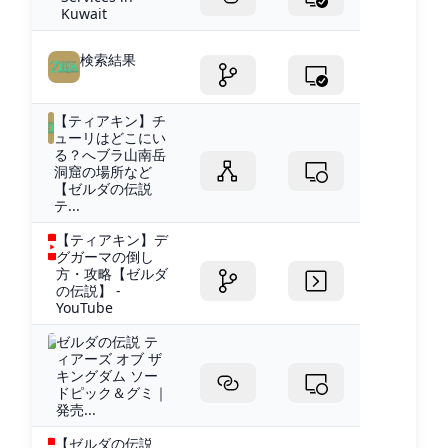
Kuwait
検索結果
【ティアキン】チ
ューリはどこにい
る？へブラ山南岳
洞窟の場所など
【ゼルダの伝説
テ...
【ティアキン】デ
グガーマの倒し
方・攻略【ゼルダ
の伝説】 -
YouTube
ゼルダの伝説 テ
ィアーズ オブ ザ
キングダム ソー
ドピック＆グミ｜
発売...
【ゼルダの伝説