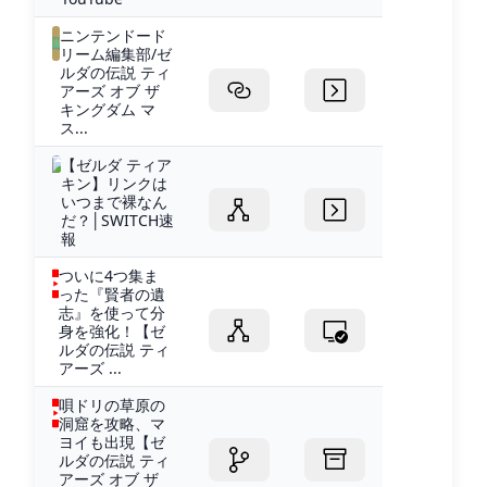
ニンテンドード
リーム編集部/ゼ
ルダの伝説 ティ
アーズ オブ ザ
キングダム マ
ス...
【ゼルダ ティア
キン】リンクは
いつまで裸なん
だ？│SWITCH速
報
ついに4つ集ま
った『賢者の遺
志』を使って分
身を強化！【ゼ
ルダの伝説 ティ
アーズ ...
唄ドリの草原の
洞窟を攻略、マ
ヨイも出現【ゼ
ルダの伝説 ティ
アーズ オブ ザ