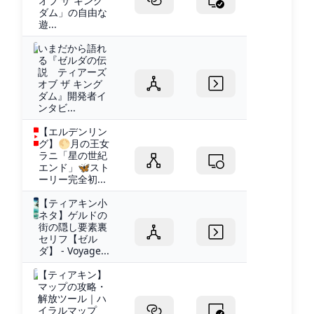
オブ ザ キング
ダム」の自由な
遊...
いまだから語れ
る『ゼルダの伝
説 ティアーズ
オブ ザ キング
ダム』開発者イ
ンタビ...
【エルデンリン
グ】🌕月の王女
ラニ「星の世紀
エンド」🦋スト
ーリー完全初...
【ティアキン小
ネタ】ゲルドの
街の隠し要素裏
セリフ【ゼル
ダ】 - Voyage...
【ティアキン】
マップの攻略・
解放ツール｜ハ
イラルマップ