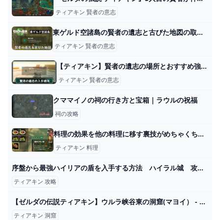
ティアキン 賢者の意志
東ゲルド空諸島の賢者の遺志と古びた地図の取り方【ティアキン】 とあるゲームブログの軌跡
ティアキン 賢者の意志
【ティアキン】賢者の遺志の場所とおすすめ強化優先度【ゼルダの伝説ティアーズオブザキングダム】 - ゲームウィズ
ティアキン 賢者の意志
クママイノの祠の行き方と宝箱｜ラウルの祝福
祠の攻略
料理の効果を他の料理に移す裏技がめちゃくちゃ便利 ゼルダの伝説 ティアーズオブザキングダム hyperTsブログ
ティアキン 料理
序盤から最強ハイリアの盾を入手する方法 ハイラル城 攻略 ゼルダの伝説 ティアーズ オブ ザ キングダム ティアキン - YouTube
ティアキン 攻略
【ゼルダの伝説ティアキン】ウルラ峡谷東の洞窟(マヨイ） - YouTube
ティアキン 洞窟