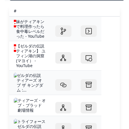
でもあります。一緒にこの壮大な旅に出発し、ティアキ
ンの未知を探求しましょう！-------------------...
#
妹がティアキン
で料理作ったら
食中毒レベルだ
った - YouTube
【ゼルダの伝説
ティアキン】 ユ
フィン湖の洞窟
(マヨイ） -
YouTube
ゼルダの伝説
ティアーズ オ
ブ ザ キングダ
ム :...
ティアーズ・オ
ブ・ブラッド
劇場情報
トライフォース
ゼルダの伝説