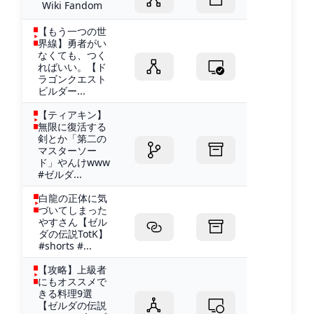
Wiki Fandom
【もう一つの世
界線】勇者がい
なくても、つく
ればいい。【ド
ラゴンクエスト
ビルダー...
【ティアキン】
無限に復活する
剣とか「第二の
マスターソー
ド」やんけwww
#ゼルダ...
白龍の正体に気
づいてしまった
やすさん【ゼル
ダの伝説TotK】
#shorts #...
【攻略】上級者
にもオススメで
きる料理9選
【ゼルダの伝説