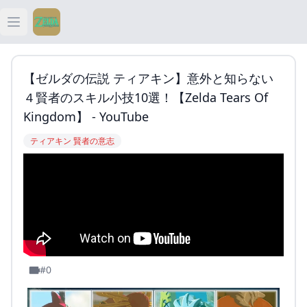
Open main menu
ティアキン
【ゼルダの伝説 ティアキン】意外と知らない
ティアキン 祠
４賢者のスキル小技10選！【Zelda Tears Of
Kingdom】 - YouTube
ティアキン 武器
ティアキン 賢者の意志
ティアキン 攻略
#0