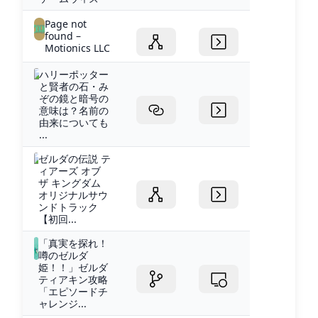
Page not
found –
Motionics LLC
ハリーポッター
と賢者の石・み
ぞの鏡と暗号の
意味は？名前の
由来についても
...
ゼルダの伝説 テ
ィアーズ オブ
ザ キングダム
オリジナルサウ
ンドトラック
【初回...
「真実を探れ！
噂のゼルダ
姫！！」ゼルダ
ティアキン攻略
「エピソードチ
ャレンジ...