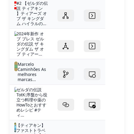
#2 【ゼルダの伝
説 ティアキン
】ティアーズ オ
ブ ザ キングダ
ム ハイラルの...
2024年新作 オ
ブ ブレス ゼル
ダの伝説 ザ キ
ングダム ザ オ
ブ ティアー...
Marcelo
Caminhões As
melhores
marcas...
ゼルダの伝説
TotK:序盤から役
立つ料理や薬の
HowToとおすす
めレシピ #テ
ィ...
【ティアキン】
ファストトラベ