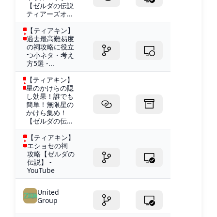
【ゼルダの伝説
ティアーズオ...
【ティアキン】
過去最高難易度
の祠攻略に役立
つ小ネタ・考え
方5選 -...
【ティアキン】
星のかけらの隠
し効果！誰でも
簡単！無限星の
かけら集め！
【ゼルダの伝...
【ティアキン】
エショセの祠
攻略【ゼルダの
伝説】 -
YouTube
United
Group