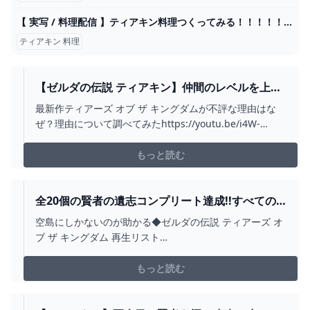
【 実写 / 料理配信 】ティアキン料理つくってみる！！！！！【 月无メトア 】【 新人Vtuber 】 - YouTube
ティアキン 料理
【ゼルダの伝説 ティアキン】仲間のレベルを上げ
て攻撃力を高める方法・賢者の意思の入手場所
最新作ティアーズ オブ ザ キングダムが不評な理由はな
【攻略/実況/評価/レビュー/海外の反応/考察/トレ
ぜ？理由について調べてみたhttps://youtu.be/i4W-
ーラー/映像/ティアーズオブザキングダム】 -
Ye_9_Qc最新作ティアキンの海外の反応がもはやとんでも
YOUTUBE
ないことになってる件についてww空島でやれること。武
もっと読む
器をパワーアップするには何の素材がいいのか？
https://youtu.be/KJ...
全20個の賢者の遺志コンプリート達成!!すべての
盟約を最大強化すると何が起こるの!?ティアキン
空島にしかないのが助かる◆ゼルダの伝説 ティアーズ オ
最速実況PART134【ゼルダの伝説 ティアーズ オブ
ブ ザ キングダム 再生リスト
ザ キングダム】 - YOUTUBE
↓https://youtu.be/yHnw2VSzlKI?
list=PLSszGF__n8Ssi1wn8WlhjWto075w6yARn◆ゼルダ
もっと読む
の伝説 ブレス オブ ザ ワイルド 再生リスト
↓https://youtu.be/d...