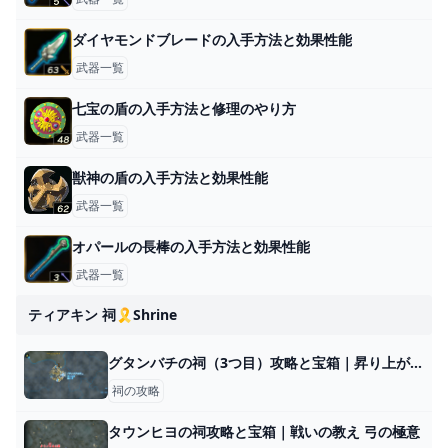
ダイヤモンドブレードの入手方法と効果性能
武器一覧
七宝の盾の入手方法と修理のやり方
武器一覧
獣神の盾の入手方法と効果性能
武器一覧
オパールの長棒の入手方法と効果性能
武器一覧
ティアキン 祠🎗️shrine
グタンバチの祠（3つ目）攻略と宝箱｜昇り上がる力
祠の攻略
タウンヒヨの祠攻略と宝箱｜戦いの教え 弓の極意