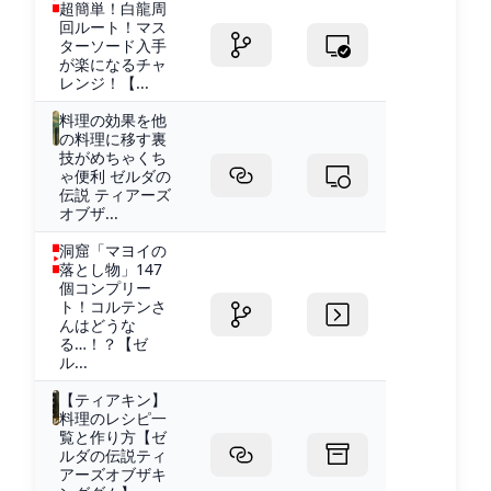
超簡単！白龍周
回ルート！マス
ターソード入手
が楽になるチャ
レンジ！【...
料理の効果を他
の料理に移す裏
技がめちゃくち
ゃ便利 ゼルダの
伝説 ティアーズ
オブザ...
洞窟「マヨイの
落とし物」147
個コンプリー
ト！コルテンさ
んはどうな
る…！？【ゼ
ル...
【ティアキン】
料理のレシピ一
覧と作り方【ゼ
ルダの伝説ティ
アーズオブザキ