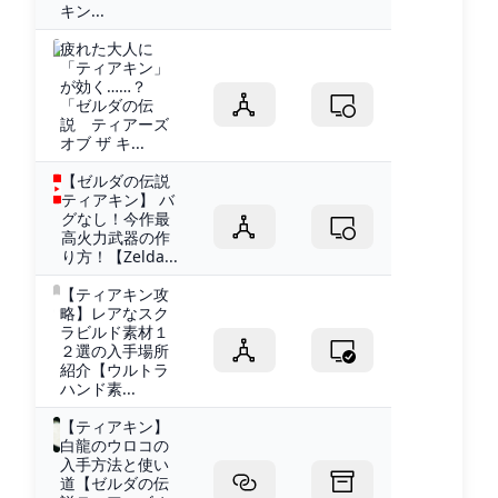
キン...
疲れた大人に
「ティアキン」
が効く……？
「ゼルダの伝
説 ティアーズ
オブ ザ キ...
【ゼルダの伝説
ティアキン】 バ
グなし！今作最
高火力武器の作
り方！【Zelda...
【ティアキン攻
略】レアなスク
ラビルド素材１
２選の入手場所
紹介【ウルトラ
ハンド素...
【ティアキン】
白龍のウロコの
入手方法と使い
道【ゼルダの伝