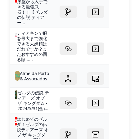
序盤から入手で
きる最強武
器！！【ゼルダ
の伝説 ティア
ー...
ティアキンで服
を最大まで強化
できる大妖精は
だれですか？ま
たおすすめの回
る順......
Almeida Porto
& Associados
ゼルダの伝説 テ
ィアーズ オブ
ザ キングダム -
2024/5/31(金)...
はじめてのゼル
ダ！ゼルダの伝
説ティアーズ オ
ブ ザ キングダ