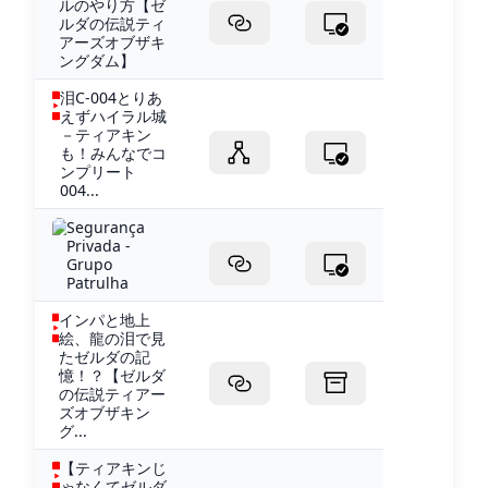
ルのやり方【ゼ
ルダの伝説ティ
アーズオブザキ
ングダム】
泪C-004とりあ
えずハイラル城
－ティアキン
も！みんなでコ
ンプリート
004...
Segurança
Privada -
Grupo
Patrulha
インパと地上
絵、龍の泪で見
たゼルダの記
憶！？【ゼルダ
の伝説ティアー
ズオブザキン
グ...
【ティアキンじ
ゃなくてゼルダ