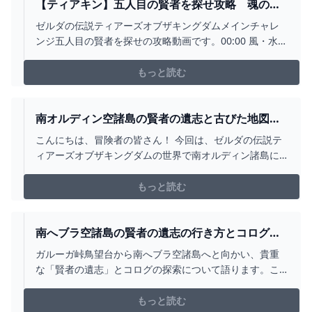
【ティアキン】五人目の賢者を探せ攻略 魂の神
殿 太古よりの導き（フルテロップ） - YOUTUBE
ゼルダの伝説ティアーズオブザキングダムメインチャレ
ンジ五人目の賢者を探せの攻略動画です。00:00 風・水・
炎・雷の神殿クリア後からスタート00:19 ハイラル城の異
変03:32 ファントムガノン戦04:41 ワッカ遺跡の秘密
もっと読む
08:12 雷鳴の島14:39 龍頭島15:11 太古よりの導き16:23
右脚の蔵19...
南オルディン空諸島の賢者の遺志と古びた地図の
取り方【ティアキン】 とあるゲームブログの軌跡
こんにちは、冒険者の皆さん！ 今回は、ゼルダの伝説テ
ィアーズオブザキングダムの世界で南オルディン諸島に
関する冒険をお届けします。 オルディン峡谷鳥望台から
上空へ向かい、南オルディン空諸島の小島に隠された
もっと読む
「賢者の遺志」と「古びた地図」を入手す
南へブラ空諸島の賢者の遺志の行き方とコログ
【ティアキン攻略】 - YOUTUBE
ガルーガ峠鳥望台から南へブラ空諸島へと向かい、貴重
な「賢者の遺志」とコログの探索について語ります。こ
の冒険は単に新たなアイテムを手に入れるだけではあり
ません。それはティアキンの神秘と美しさを発見する旅
もっと読む