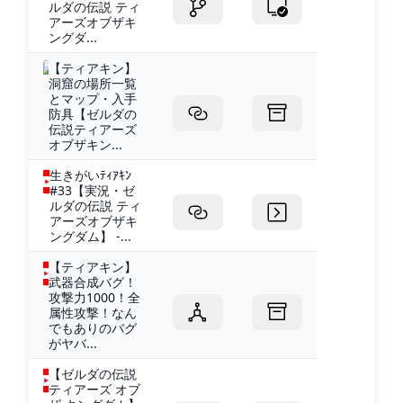
ルダの伝説 ティ
アーズオブザキ
ングダ...
【ティアキン】
洞窟の場所一覧
とマップ・入手
防具【ゼルダの
伝説ティアーズ
オブザキン...
生きがいﾃｨｱｷﾝ
#33【実況・ゼ
ルダの伝説 ティ
アーズオブザキ
ングダム】 -...
【ティアキン】
武器合成バグ！
攻撃力1000！全
属性攻撃！なん
でもありのバグ
がヤバ...
【ゼルダの伝説
ティアーズ オブ