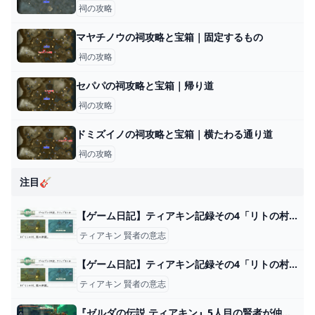
祠の攻略
マヤチノウの祠攻略と宝箱｜固定するもの
祠の攻略
セパパの祠攻略と宝箱｜帰り道
祠の攻略
ドミズイノの祠攻略と宝箱｜横たわる通り道
祠の攻略
注目🎸
【ゲーム日記】ティアキン記録その4「リトの村、風の神殿」
ティアキン 賢者の意志
【ゲーム日記】ティアキン記録その4「リトの村、風の神殿」
ティアキン 賢者の意志
『ゼルダの伝説 ティアキン』5人目の賢者が仲間に！ガノンドロフとの最終対決は目前･･･！【プレイ日記09】 : もゲつぶ。【元ゲーム情報サイト編集者のつぶやき。】