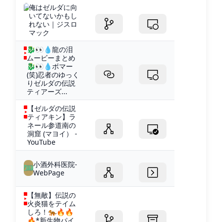
俺はゼルダに向
いてないかもし
れない｜ジスロ
マック
🐉👀💧龍の泪
ムービーまとめ
🐉👀💧ボマー
(笑)忍者のゆっく
りゼルダの伝説
ティアーズ...
【ゼルダの伝説
ティアキン】ラ
ネール参道南の
洞窟 (マヨイ） -
YouTube
小酒外科医院-
WebPage
【無敵】伝説の
火炎猫をテイム
しろ！🐅🔥🔥
🔥*新生物パイ