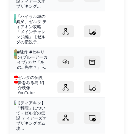
説ティアーズオ
ブザキング...
「ハイラル城の
異変」ゼルダ テ
ィアキン攻略
「メインチャレ
ンジ編」【ゼル
ダの伝説テ...
#駄作 #七神リ
ン(ブルーアーカ
イブ) カヤ「あ
の…先生？」 -...
ゼルダの伝説
夢をみる島 紹
介映像 -
YouTube
【ティアキン】
「料理」につい
て - ゼルダの伝
説 ティアーズオ
ブザキングダム
攻...