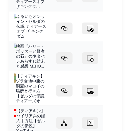
ティアーズオブ
ザキングダ...
ふるいちオンラ
イン - ゼルダの
伝説 ティアーズ
オブ ザ キング
ダム
映画『ハリー・
ポッターと賢者
の石』のネタバ
レあらすじ結末
と感想 MIHO...
【ティアキン】
ゾラ台地中腹の
洞窟のマヨイの
場所と行き方
【ゼルダの伝説
ティアーズオ...
【ティアキン】
ハイリア兵の鎧
入手方法【ゼル
ダの伝説】 -
YouTube