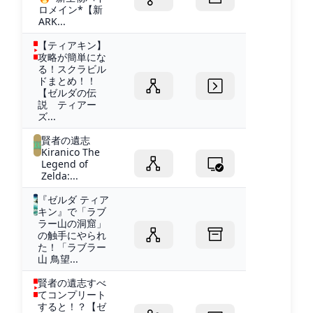
ロメイン*【新
ARK...
【ティアキン】
攻略が簡単にな
る！スクラビル
ドまとめ！！
【ゼルダの伝
説 ティアー
ズ...
賢者の遺志
Kiranico The
Legend of
Zelda:...
『ゼルダ ティア
キン』で「ラブ
ラー山の洞窟」
の触手にやられ
た！「ラブラー
山 鳥望...
賢者の遺志すべ
てコンプリート
すると！？【ゼ