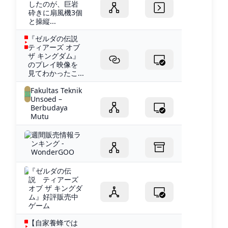
したのが、巨岩
砕きに扇風機3個
と操縦...
『ゼルダの伝説
ティアーズ オブ
ザ キングダム』
のプレイ映像を
見てわかったこ...
Fakultas Teknik
Unsoed –
Berbudaya
Mutu
週間販売情報ラ
ンキング -
WonderGOO
『ゼルダの伝
説 ティアーズ
オブ ザ キングダ
ム』好評販売中
ゲーム
【自家養蜂では