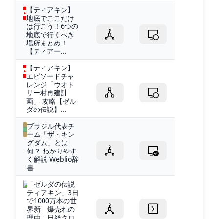
【ティアキン】
地底でここだけ
は行こう！6つの
地底で行くべき
場所まとめ！
【ティアー...
【ティアキン】
エピソードチャ
レンジ「ウオト
リー村再建計
画」 攻略【ゼル
ダの伝説】...
ブラジル代表チ
ーム「ザ・キン
グダム」とは
何？ わかりやす
く解説 Weblio辞
書
「ゼルダの伝説
ティアキン」3日
で1000万本の世
界新 爆売れの
理由：日経クロ