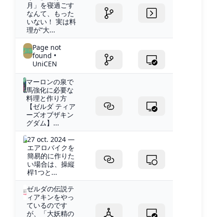
月」を寝過ごす
なんて、もった
いない！ 実は料
理が“大...
Page not
found •
UniCEN
マーロンの泉で
馬強化に必要な
料理と作り方
【ゼルダ ティア
ーズオブザキン
グダム】...
27 oct. 2024 —
エアロバイクを
簡易的に作りた
い場合は、操縦
桿1つと...
ゼルダの伝説テ
ィアキンをやっ
ているのです
が、「大妖精の