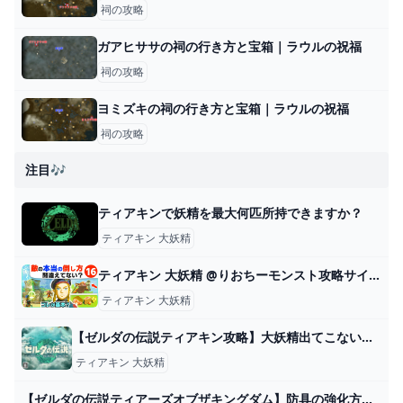
祠の攻略
ガアヒササの祠の行き方と宝箱｜ラウルの祝福
祠の攻略
ヨミズキの祠の行き方と宝箱｜ラウルの祝福
祠の攻略
注目🎶
ティアキンで妖精を最大何匹所持できますか？
ティアキン 大妖精
ティアキン 大妖精 @りおちーモンスト攻略サイト
ティアキン 大妖精
【ゼルダの伝説ティアキン攻略】大妖精出てこない原因ってなに？ – ゲーム攻略のかけら
ティアキン 大妖精
【ゼルダの伝説ティアーズオブザキングダム】防具の強化方法と大妖精の場所【ティアキン】 ゲーム攻略サイト AlGest