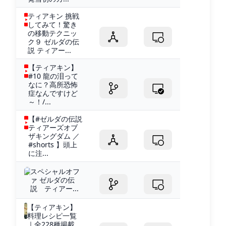
ティアキン 挑戦
してみて！驚き
の移動テクニッ
ク９ ゼルダの伝
説 ティアー...
【ティアキン】
#10 龍の泪って
なに？高所恐怖
症なんですけど
～！/...
【#ゼルダの伝説
ティアーズオブ
ザキングダム ／
#shorts 】頭上
に注...
スペシャルオフ
ァ ゼルダの伝
説 ティアー...
【ティアキン】
料理レシピ一覧
｜全228種掲載