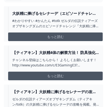
大妖精に捧げるセレナーデ（エピソードチャレン
ジ）｜ゼルダの伝説 ティアキン - YOUTUBE
#わかりやすい #かんたん #totk ゼルダの伝説ティアーズ
オブザキングダムのエピソードチャレンジ『大妖精に捧
げるセレナーデ』の攻略方法をわかりやすく、ていねい
に解説しています。このエピソードチャレンジは『森の
もっと読む
馬宿』（オルディン地方）で受注でき、報酬として大妖
精を開放し防具の強化が可能になるとともに、『ヨロズ
の...
【ティアキン】大妖精4体の解禁方法！ 防具強化
やセットボーナス追加に必須！【ゼルダの伝説】 -
チャンネル登録はこちらから！ よろしくお願いします！
YOUTUBE
http://www.youtube.com/c/E3GamingE3?
sub_confirmation=1 Twitterアカウント
https://twitter.com/asacre45Twitchアカウント
もっと読む
https://www.twitch.tv/eth...
【ティアキン】大妖精に捧げるセレナーデの攻略
と報酬【ゼルダの伝説ティアーズオブザキングダ
ゼルダの伝説ティアーズオブザキングダム（ティアキ
ム】 - 神ゲー攻略
ン/totk）の大妖精に捧げるセレナーデの攻略を掲載。発