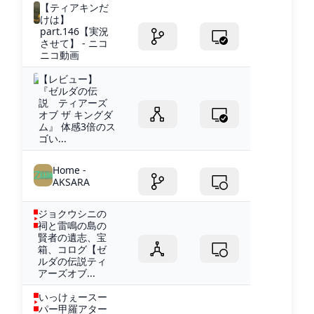
【ティアキンだ
けは】
part.146【実況
させて】 - ニコ
ニコ動画
【レビュー】
『ゼルダの伝
説 ティアーズ
オブ ザ キングダ
ム』 体感3倍のス
ゴい...
Home -
AKSARA
ジョクウシニの
祠と雷鳴の島の
賢者の遺志、宝
箱、コログ【ゼ
ルダの伝説ティ
アーズオブ...
いっけぇースー
パー甲羅アター