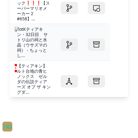
ック❗️❗️❗️【ス
ーパーマリオメ
ーカー２
#658】...
TotKティアキ
ン・32日目 サ
トリ山の祠と水
晶（ウサズマの
祠） - ちょっと
し...
【ティアキン】
ルト台地の青ヒ
ノックス ゼル
ダの伝説ティア
ーズ オブ ザ キン
グダ...