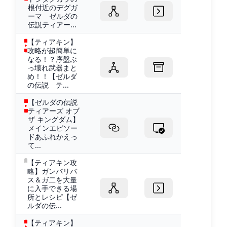
根付近のデグガ
ーマ ゼルダの
伝説ティアー...
【ティアキン】
攻略が超簡単に
なる！？序盤ぶ
っ壊れ武器まと
め！！【ゼルダ
の伝説 テ...
【ゼルダの伝説
ティアーズ オブ
ザ キングダム】
メインエピソー
ドあふれかえっ
て...
【ティアキン攻
略】ガンバリバ
ス＆ガ二を大量
に入手できる場
所とレシピ【ゼ
ルダの伝...
【ティアキン】