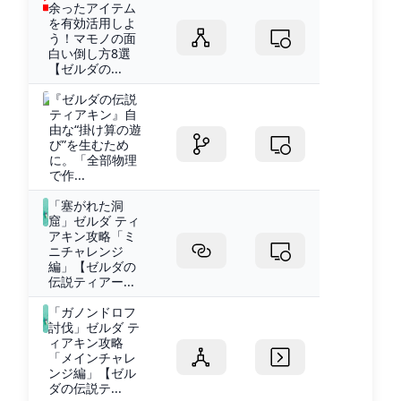
余ったアイテム
を有効活用しよ
う！マモノの面
白い倒し方8選
【ゼルダの...
『ゼルダの伝説
ティアキン』自
由な“掛け算の遊
び”を生むため
に。「全部物理
で作...
「塞がれた洞
窟」ゼルダ ティ
アキン攻略「ミ
ニチャレンジ
編」【ゼルダの
伝説ティアー...
「ガノンドロフ
討伐」ゼルダ テ
ィアキン攻略
「メインチャレ
ンジ編」【ゼル
ダの伝説テ...