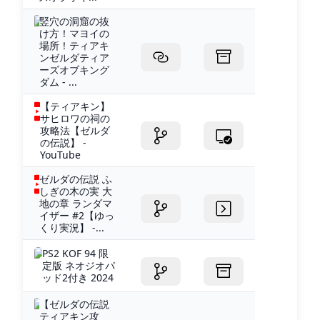
竪穴の洞窟の抜
け方！マヨイの
場所！ティアキ
ンゼルダティア
ーズオブキング
ダム - ...
【ティアキン】
サヒロワの祠の
攻略法【ゼルダ
の伝説】 -
YouTube
ゼルダの伝説 ふ
しぎの木の実 大
地の章 ランダマ
イザー #2【ゆっ
くり実況】 -...
PS2 KOF 94 限
定版 ネオジオパ
ッド2付き 2024
【ゼルダの伝説
ティアキン攻