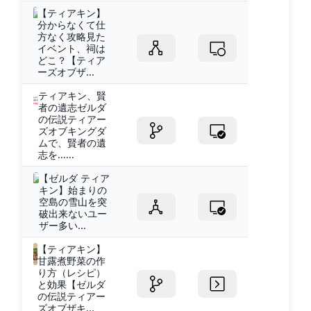
【ティアキン】
分からなくて仕
方なく攻略見た
イベント、祠は
どこ？【ティア
ーズオブザ...
ティアキン、賢
者の遺志ゼルダ
の伝説ティアー
ズオブキングダ
ムで、賢者の遺
志を......
【ゼルダ ティア
キン】始まりの
空島の雪山を突
破出来ないユー
ザー多い...
【ティアキン】
甘露煮野菜の作
り方（レシピ）
と効果【ゼルダ
の伝説ティアー
ズオブザキ...