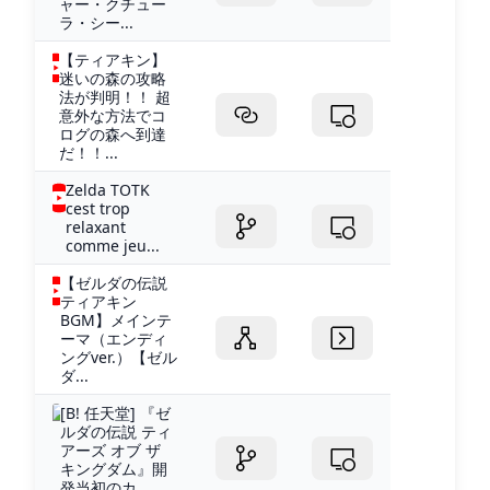
ャー・クチュー
ラ・シー...
【ティアキン】
迷いの森の攻略
法が判明！！ 超
意外な方法でコ
ログの森へ到達
だ！！...
Zelda TOTK
cest trop
relaxant
comme jeu...
【ゼルダの伝説
ティアキン
BGM】メインテ
ーマ（エンディ
ングver.）【ゼル
ダ...
[B! 任天堂] 『ゼ
ルダの伝説 ティ
アーズ オブ ザ
キングダム』開
発当初のカ...