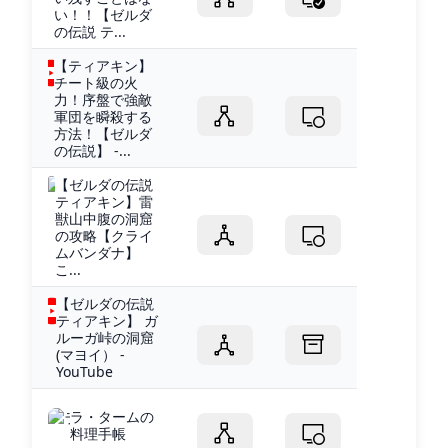
い！！【ゼルダ
の伝説 テ...
【ティアキン】
チート級の火
力！序盤で強敵
軍団を瞬殺する
方法！【ゼルダ
の伝説】 -...
【ゼルダの伝説
ティアキン】雷
獣山中腹の洞窟
の攻略【クライ
ムバンダナ】
こ...
【ゼルダの伝説
ティアキン】 ガ
ルーガ峠の洞窟
(マヨイ） -
YouTube
ラ・タームの
料理手帳