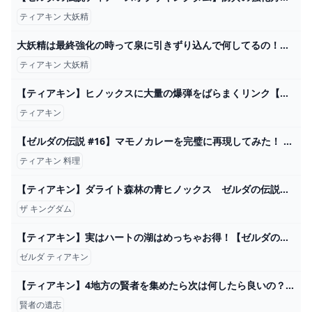
ティアキン 大妖精
大妖精は最終強化の時って泉に引きずり込んで何してるの！？ - ゼルダの伝説まとめ速報｜ティアキン｜ブレワイ
ティアキン 大妖精
【ティアキン】ヒノックスに大量の爆弾をばらまくリンク【ゼルダの伝説 ティアーズ オブ ザ キングダム】 - YouTube
ティアキン
【ゼルダの伝説 #16】マモノカレーを完璧に再現してみた！ ティアキングルメ旅！【ティアキン】【ゆっくり実況】 - YouTube
ティアキン 料理
【ティアキン】ダライト森林の青ヒノックス ゼルダの伝説ティアーズ オブ ザ キングダム #ゼルダの伝説 #ティアキン #zelda #shorts - YouTube
ザ キングダム
【ティアキン】実はハートの湖はめっちゃお得！【ゼルダの伝説ティアーズオブザキングダム】/ジャイと共のトニー - YouTube
ゼルダ ティアキン
【ティアキン】4地方の賢者を集めたら次は何したら良いの？ ゼルダの伝説ティアキンまとめっち ゼルダの伝説ティアーズ オブ ザ キングダム
賢者の遺志