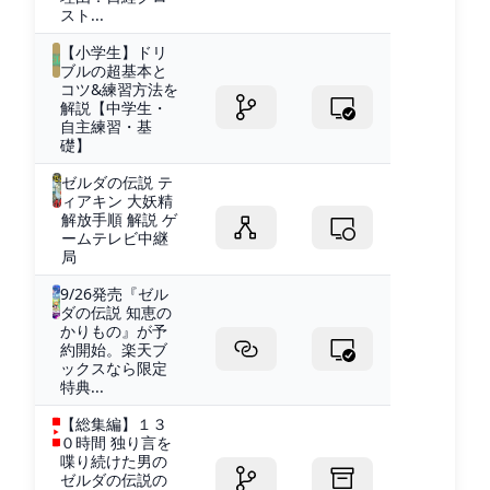
スト...
【小学生】ドリ
ブルの超基本と
コツ&練習方法を
解説【中学生・
自主練習・基
礎】
ゼルダの伝説 テ
ィアキン 大妖精
解放手順 解説 ゲ
ームテレビ中継
局
9/26発売『ゼル
ダの伝説 知恵の
かりもの』が予
約開始。楽天ブ
ックスなら限定
特典...
【総集編】１３
０時間 独り言を
喋り続けた男の
ゼルダの伝説の