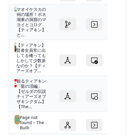
マオイケスカの
祠の場所！ボネ
湖東の洞窟のマ
ヨイとコログ
【ティアキン】
と...
【ティアキン】
賢者全員常に出
してる俺っても
しかして少数派
なのか？【ティ
アーズオブ...
観るティアキン
「龍の泪編」
【ゼルダの伝説
ティアーズオブ
ザキングダム】
【The...
Page not
found – The
Bulb