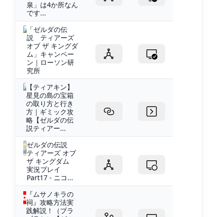
泉」は4か所なん
です...
「ゼルダの伝
説 ティアーズ
オブ ザ キングダ
ム」キャンペー
ン｜ローソン研
究所
【ティアキン】
星見の島の宝箱
の取り方と行き
方｜ギミック攻
略【ゼルダの伝
説ティアー...
ゼルダの伝説
ティアーズ オブ
ザ キングダム
実況プレイ
Part17 - ニコ...
『ムサノキラの
祠』攻略方法実
践解説！（ブラ