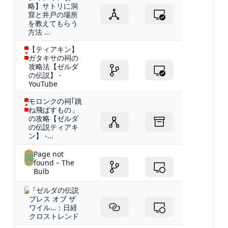
略】サトリに洞
窟と井戸の場所
を教えてもらう
方法 ...
【ティアキン】
ガタキサの祠の
攻略法【ゼルダ
の伝説】 -
YouTube
モロンクの祠｢跳
ね飛ばすもの」
の攻略【ゼルダ
の伝説ティアキ
ン】 -...
Page not
found – The
Bulb
『ゼルダの伝説
ブレス オブ ザ
ワイル…：日経
クロストレンド