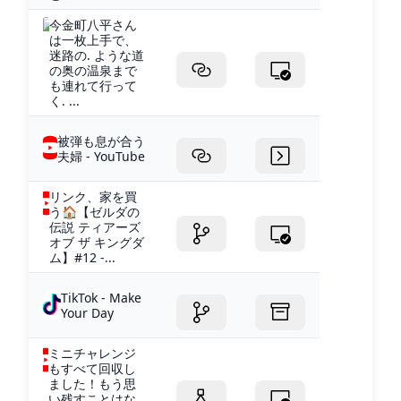
今金町八平さん
は一枚上手で、
迷路の. ような道
の奥の温泉まで
も連れて行って
く. ...
被弾も息が合う
夫婦 - YouTube
リンク、家を買
う🏠【ゼルダの
伝説 ティアーズ
オブ ザ キングダ
ム】#12 -...
TikTok - Make
Your Day
ミニチャレンジ
もすべて回収し
ました！もう思
い残すことはな