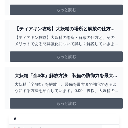
生条件や報酬についても紹介しています。
もっと読む
【ティアキン攻略】大妖精の場所と解放の仕方
（テーラ・ミジャー・クチューラ・シーザ）｜防
【ティアキン攻略】大妖精の場所・解放の仕方と、その
具強化【ゼルダティアーズオブザキングダム】
メリットである防具強化について詳しく解説していきま
│KOUS GAMEPLAY GUIDE
す。（テーラ・ミジャー・クチューラ・シーザ）
もっと読む
大妖精「全4体」解放方法 装備の防御力を最大ま
で強化 テーラ クチューラ シーザ ミジャ
大妖精「全4体」を解放し、装備を最大まで強化できるよ
ー 大妖精に捧げるセレナーデ 攻略 ゼルダの
うにする方法を紹介しています。0:00 挨拶、大妖精の
伝説 ティアーズ オブ ザ キングダム ティアキ
解放手順0:57 シロツメ新聞社 真実を探れ！噂のゼル
ン - YOUTUBE
ダ姫を発生1:42 森の馬宿へ移動 大妖精に捧げるセレ
もっと読む
ナーデ発生2:20 テーラ解放 大妖精に捧げるセレナー
デ完了 ウマナリ号に車輪をつけて引っ張る4:4...
#