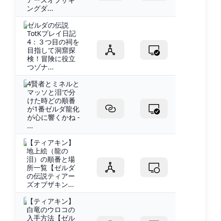
ングダ...
ゼルダの伝説
TotKプレイ日記
4：３つ目の祠を
目指して洞窟探
検！冒険に役立
つゾナ...
4賢者とミネルと
マッソと泪で分
けた時どの順番
が1番ゼルダ龍化
が心に響くかね -
...
【ティアキン】
地上絵（龍の
泪）の順番と場
所一覧【ゼルダ
の伝説ティアー
ズオブザキン...
【ティアキン】
白竜のウロコの
入手方法【ゼル