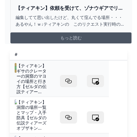
【ティアキン】依頼を受けて、ゾナウギアでリン
クさんを痛めつけてみた【ドリカラ】【ゼルダの
編集してて思い出したけど、丸くて窪んでる場所・・・
伝説ティアーズオブザキングダムTOTK字幕実況バ
あるやん！ｗ↓ティアキンの このリクエスト実行時の生
グ検証】 - YOUTUBE
放送ＵＲＬです
https://www.youtube.com/live/70N_Mg59g7g?
もっと読む
feature=shared&t=389ティキンのリクエスト受付が始ま
った、２０２３年版のリクエスト受付動画ができま...
#
【ティアキン】
ギサのクレータ
ーの洞窟のマヨ
イの場所と行き
方【ゼルダの伝
説ティアー...
【ティアキン】
洞窟の場所一覧
とマップ・入手
防具【ゼルダの
伝説ティアーズ
オブザキン...