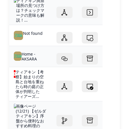
ティアキン洞窟
場所の見つけ方
は？チェックマ
ークの意味も解
説！...
Not found
Home -
AKSARA
ティアキン【考
察】始まりの空
島と台地を重ね
たら時の庭の正
体が判明した
ティアーズ...
画像ページ
(12/21) 【ゼルダ
ティアキン】序
盤から便利なお
すすめ料理の