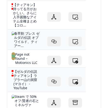
【ティアキン】
持ってる方がお
かしい。さらに
入手困難なアイ
テム全種まとめ
【コロ...
春早割 ブレス ゼ
ルダの伝説 オブ
ワイルド、ティ
アー...
Page not
found –
Motionics LLC
【ゼルダの伝説
ティアキン】ラ
ブラー山の洞窟
(マヨイ） -
YouTube
Steam で 50%
オフ:賢者の石と
ミネルヴァ