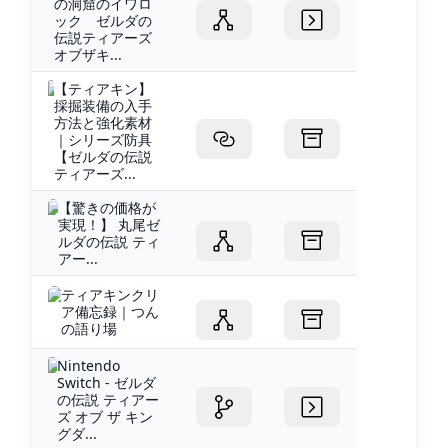
の洞窟のイワロ
ック ゼルダの
伝説ティアーズ
オブザキ...
【ティアキン】
採掘装備の入手
方法と強化素材
｜シリーズ防具
【ゼルダの伝説
ティアーズ...
【驚きの価格が
実現！】 丸尾ゼ
ルダの伝説 ティ
アー...
ティアキンクリ
ア備忘録｜つん
の語り場
Nintendo
Switch - ゼルダ
の伝説 ティアー
ズ オブ ザ キン
グダ...