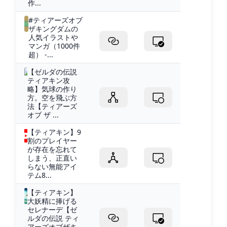
作...
#ティアーズオブ
ザキングダムの
人気イラストや
マンガ（1000件
超） -...
【ゼルダの伝説
ティアキン攻
略】気球の作り
方。空を飛ぶ方
法【ティアーズ
オブ ザ ...
【ティアキン】9
割のプレイヤー
が存在を忘れて
しまう、正直い
らない無能アイ
テム8...
【ティアキン】
大妖精に捧げる
セレナーデ【ゼ
ルダの伝説 ティ
アーズオブザキ