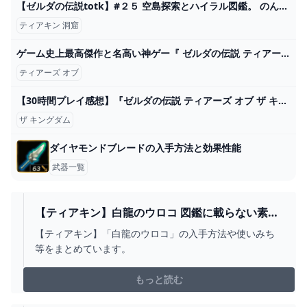
【ゼルダの伝説totk】#２５ 空島探索とハイラル図鑑。 のんびり実況 ～ハイラル平原鳥望台エリア～ - YouTube
ティアキン 洞窟
ゲーム史上最高傑作と名高い神ゲー『 ゼルダの伝説 ティアーズ オブ ザ キングダム 』#13 - YouTube
ティアーズ オブ
【30時間プレイ感想】『ゼルダの伝説 ティアーズ オブ ザ キングダム』素直に面白過ぎる！なんでもできる最高の体験【ニンテンドースイッチ】 - YouTube
ザ キングダム
ダイヤモンドブレードの入手方法と効果性能
武器一覧
【ティアキン】白龍のウロコ 図鑑に載らない素材
- ゼルダの伝説 ティアーズオブザキングダム 攻略
【ティアキン】「白龍のウロコ」の入手方法や使いみち
WIKI ティアキン ： ヘイグ攻略まとめWIKI
等をまとめています。
もっと読む