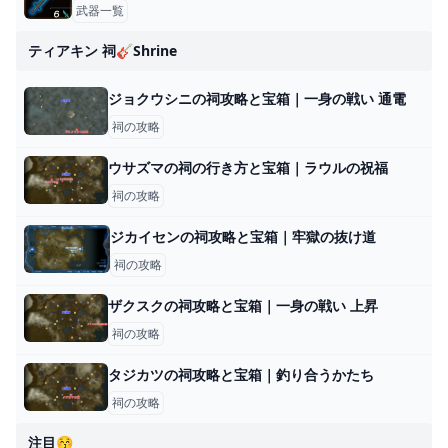
武器一覧
ティアキン 祠🎸shrine
ジョクウシニの祠攻略と宝箱｜一身の戦い 通電
祠の攻略
ウサズマの祠の行き方と宝箱｜ラウルの祝福
祠の攻略
ジカイセンの祠攻略と宝箱｜牢獄の抜け道
祠の攻略
ザクスクの祠攻略と宝箱｜一身の戦い 上昇
祠の攻略
タジカツの祠攻略と宝箱｜釣り合うかたち
祠の攻略
注目😚