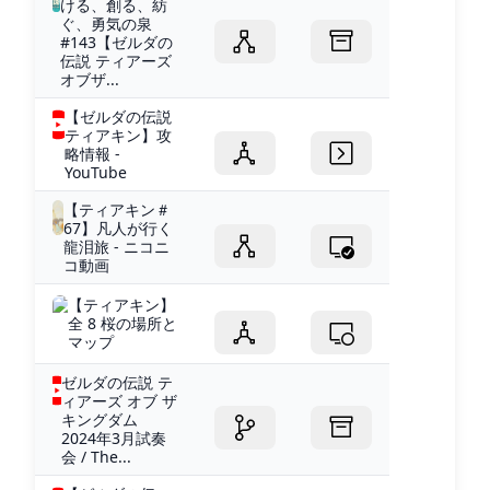
ける、創る、紡
ぐ、勇気の泉
#143【ゼルダの
伝説 ティアーズ
オブザ...
【ゼルダの伝説
ティアキン】攻
略情報 -
YouTube
【ティアキン＃
67】凡人が行く
龍泪旅 - ニコニ
コ動画
【ティアキン】
全 8 桜の場所と
マップ
ゼルダの伝説 テ
ィアーズ オブ ザ
キングダム
2024年3月試奏
会 / The...