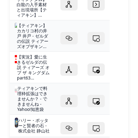
白龍の入手素材
と出現場所【テ
ィアキン】...
【ティアキン】
カカリコ村の井
戸 井戸 - ゼルダ
の伝説 ティアー
ズオブザキン...
【実況】愛に生
きるゼルダの伝
説 ティアーズ オ
ブ ザ キングダム
part63...
ティアキンで料
理枠拡張はでき
ませんか？ - で
きませんね -
Yahoo!知恵袋
ハリー・ポッタ
ーと賢者の石 -
株式会社 静山社