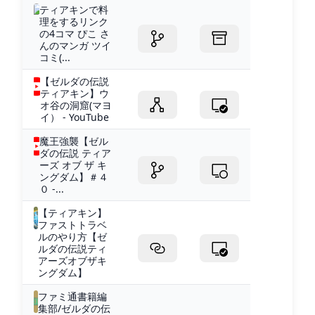
ティアキンで料
理をするリンク
の4コマ ぴこ さ
んのマンガ ツイ
コミ(...
【ゼルダの伝説
ティアキン】ウ
オ谷の洞窟(マヨ
イ） - YouTube
魔王強襲【ゼル
ダの伝説 ティア
ーズ オブ ザ キ
ングダム】＃４
０ -...
【ティアキン】
ファストトラベ
ルのやり方【ゼ
ルダの伝説ティ
アーズオブザキ
ングダム】
ファミ通書籍編
集部/ゼルダの伝