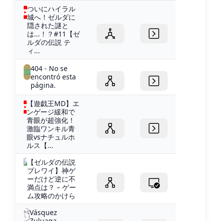
ついにハイラル
城へ！ゼルダに
隠された謎と
は...！？#11【ゼ
ルダの伝説 テ
ィ...
404 - No se
encontró esta
página.
【遊戯王MD】エ
ンゲージ緩和で
青眼が超強化！
激臨ワンキル青
眼vsナチュルホ
ルス【...
【ゼルダの伝説
ブレワイ】神ゲ
ーだけど逆に不
満点は？ – ゲー
ム攻略のかけら
Vásquez
Zuluaga