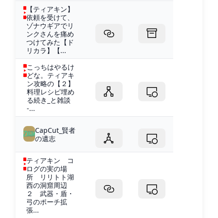
【ティアキン】
依頼を受けて、
ゾナウギアでリ
ンクさんを痛め
つけてみた【ド
リカラ】【...
こっちはやるけ
どな。ティアキ
ン攻略の【２】
料理レシピ埋め
る続き_と雑談
-...
CapCut_賢者
の遺志
ティアキン コ
ログの実の場
所 リリトト湖
西の洞窟周辺
２ 武器・盾・
弓のポーチ拡
張...