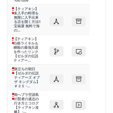
YouTube
【ティアキン】
未入手の料理を
無限に入手出来
る店を開く方法!!
宝箱屋 無料で海
の...
【ティアキン】
白銀ライネルも
瞬殺の最強兵器
を作ったリンク
【ゼルダの伝説
ティアー...
旅立ちの朝日
【ゼルダの伝説
ティアーズ オブ
ザ キングダム】
＃３５ -...
南へブラ空諸島
の賢者の遺志の
行き方とコログ
【ティアキン攻
略】 -...