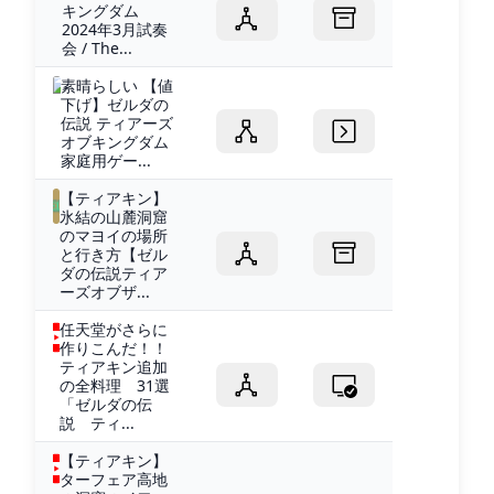
キングダム
2024年3月試奏
会 / The...
素晴らしい 【値
下げ】ゼルダの
伝説 ティアーズ
オブキングダム
家庭用ゲー...
【ティアキン】
氷結の山麓洞窟
のマヨイの場所
と行き方【ゼル
ダの伝説ティア
ーズオブザ...
任天堂がさらに
作りこんだ！！
ティアキン追加
の全料理 31選
「ゼルダの伝
説 ティ...
【ティアキン】
ターフェア高地