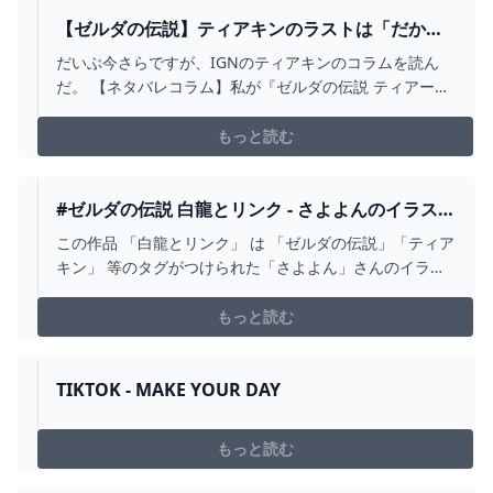
【ゼルダの伝説】ティアキンのラストは「だから
ダメ」ではなく「あれだからいい」という話｜て
だいぶ今さらですが、IGNのティアキンのコラムを読ん
っけん
だ。 【ネタバレコラム】私が『ゼルダの伝説 ティアーズ
オブ ザ キングダム』のエンディングを許せない理由 ゼル
ダ姫の覚悟、シナリオの覚悟 jp.ign.com 内容については
もっと読む
あくまでクラベさんのコラムなので特に僕からどうこう
言うことはないんですけど、ラストについての感想があ
まりにも自分と真逆で面白かったので「自分はどう感じ
#ゼルダの伝説 白龍とリンク - さよよんのイラスト
たか」というのを書いておきます。 結論から言うと、自
- PIXIV
この作品 「白龍とリンク」 は 「ゼルダの伝説」「ティア
分は「あの最後だからダメ」ではなく、「あれだからい
キン」 等のタグがつけられた「さよよん」さんのイラス
い」というのが素直な感想でした。 途中まではクラベさ
トです。 「2024年は辰年なので、これはやはり描かねば
んと同じように考えていたけ
と思いまして。昨年はティアキンを心ゆくまでたっぷり
もっと読む
楽しみ、感動した1年でした〜！今年もよろしくお願いし
ます！」
TIKTOK - MAKE YOUR DAY
もっと読む