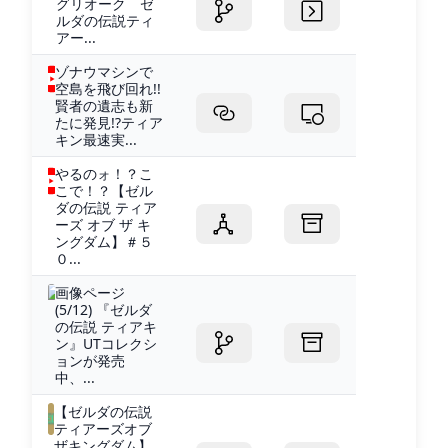
グリオーク ゼ
ルダの伝説ティ
アー...
ゾナウマシンで
空島を飛び回れ!!
賢者の遺志も新
たに発見!?ティア
キン最速実...
やるのォ！？こ
こで！？【ゼル
ダの伝説 ティア
ーズ オブ ザ キ
ングダム】＃５
０...
画像ページ
(5/12) 『ゼルダ
の伝説 ティアキ
ン』UTコレクシ
ョンが発売
中、...
【ゼルダの伝説
ティアーズオブ
ザキングダム】