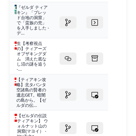
『ゼルダ ティア
キン』「ブレッ
ド台地の洞窟」
で「蛮族の兜」
を入手しました -
デ...
生【考察視点
の】ティアーズ
オブザキングダ
ム 消えた底な
し沼の謎を追う
-...
【ティアキン攻
略】北タバンタ
空諸島の賢者の
遺志GET。暗闇
の島から。【ゼ
ルダの伝...
【ゼルダの伝説
ティアキン】 ウ
ォルナット山の
洞窟(マヨイ） -