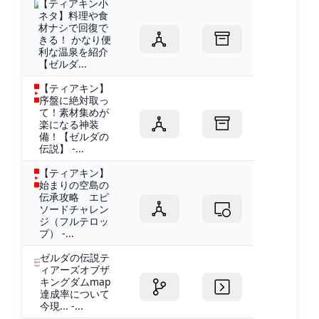
【ティアキン小
ネタ】料理や食
材ナシで回復で
きる！ かなり便
利な温泉を紹介
【ゼルダ...
【ティアキン】
序盤に絶対取っ
て！素材集めが
楽になる神装
備！【ゼルダの
伝説】 -...
【ティアキン】
始まりの空島の
伝承攻略 エピ
ソードチャレン
ジ（フルテロッ
プ） -...
ゼルダの伝説テ
ィアーズオブザ
キングダムmap
達成率について
今現... -...