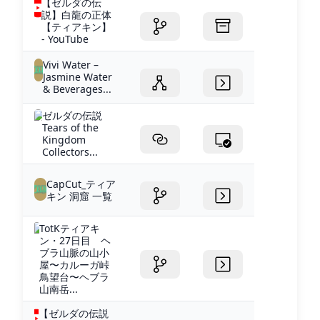
【ゼルダの伝
説】白龍の正体
【ティアキン】
- YouTube
Vivi Water –
Jasmine Water
& Beverages...
ゼルダの伝説
Tears of the
Kingdom
Collectors...
CapCut_ティア
キン 洞窟 一覧
TotKティアキ
ン・27日目 ヘ
ブラ山脈の山小
屋〜カルーガ峠
鳥望台〜ヘブラ
山南岳...
【ゼルダの伝説