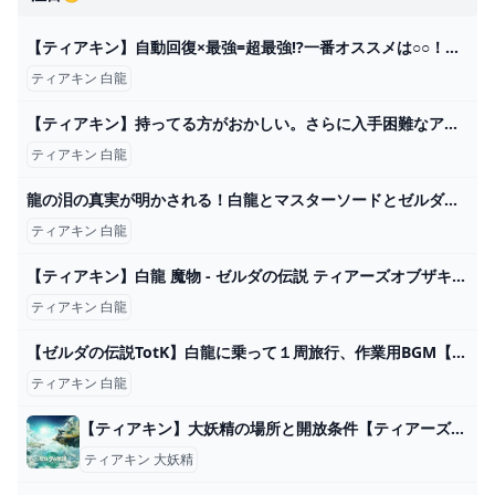
【ティアキン】自動回復×最強=超最強!?一番オススメは○○！近衛の大剣は...【ゼルダの伝説ティアーズオブザキングダム】【検証】 - YouTube
ティアキン 白龍
【ティアキン】持ってる方がおかしい。さらに入手困難なアイテム全種まとめ【コログ1000個】【祠152個】 - YouTube
ティアキン 白龍
龍の泪の真実が明かされる！白龍とマスターソードとゼルダ姫の願いpart20【ゼルダの伝説 ティアーズ オブ ザ キングダム】 - YouTube
ティアキン 白龍
【ティアキン】白龍 魔物 - ゼルダの伝説 ティアーズオブザキングダム 攻略Wiki ティアキン ： ヘイグ攻略まとめWiki
ティアキン 白龍
【ゼルダの伝説TotK】白龍に乗って１周旅行、作業用BGM【ティアーズオブザキングダム】 - YouTube
ティアキン 白龍
【ティアキン】大妖精の場所と開放条件【ティアーズオブザキングダム】 - ティアキン攻略Wiki Gamerch
ティアキン 大妖精