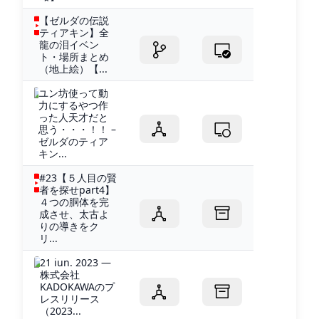
【ゼルダの伝説
ティアキン】全
龍の泪イベン
ト・場所まとめ
（地上絵）【...
ユン坊使って動
力にするやつ作
った人天才だと
思う・・・！！ –
ゼルダのティア
キン...
#23【５人目の賢
者を探せpart4】
４つの胴体を完
成させ、太古よ
りの導きをク
リ...
21 iun. 2023 —
株式会社
KADOKAWAのプ
レスリリース
（2023...