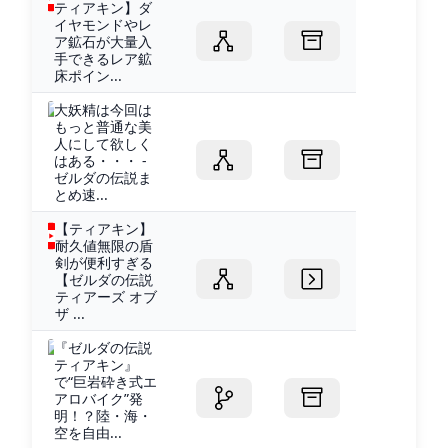
ティアキン】ダ
イヤモンドやレ
ア鉱石が大量入
手できるレア鉱
床ポイン...
大妖精は今回は
もっと普通な美
人にして欲しく
はある・・・ -
ゼルダの伝説ま
とめ速...
【ティアキン】
耐久値無限の盾
剣が便利すぎる
【ゼルダの伝説
ティアーズ オブ
ザ ...
『ゼルダの伝説
ティアキン』
で“巨岩砕き式エ
アロバイク”発
明！？陸・海・
空を自由...