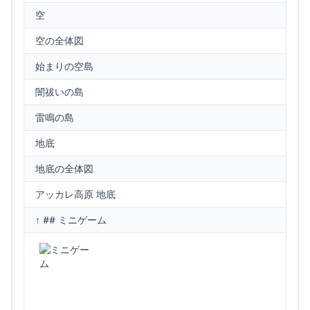
空
空の全体図
始まりの空島
闇祓いの島
雷鳴の島
地底
地底の全体図
アッカレ高原 地底
↑ ## ミニゲーム