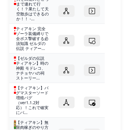
まで連れて行
く！？果たして天
空散歩はできるの
か！！ -...
ティアキン 完全
ゾーラ装備縛りで
全ボス撃破する必
須知識 ゼルダの
伝説 ティアー...
【ゼルダの伝説
ティアキン】時の
神殿 モドレコ、
ナチョヤハの祠
ストーリー...
【ティアキン】バ
グマスターソード
増殖バグ
（ver1.1.2対
応）！これで確実
にバ...
【ティアキン】無
限肉稼ぎのやり方