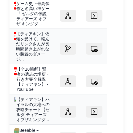
ゲーム史上最高傑
作と名高い神ゲー
『 ゼルダの伝説
ティアーズ オブ
ザ キングダ...
【ティアキン】依
頼を受けて、転ん
だリンクさんが長
時間起き上がれな
い装置のダメー
ジ...
【全20箇所】賢
者の遺志の場所・
行き方完全解説
【ティアキン】 -
YouTube
【ティアキン】ハ
イラルの大地への
攻略チャート【ゼ
ルダ ティアーズ
オブザキングダ...
Beeable –