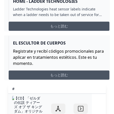
HOME - LADDER TECHNOLOGIES
Ladder Technologies heat sensor labels indicate
when a ladder needs to be taken out of service for
testing due to exposure to excessive heat.
もっと読む
EL ESCULTOR DE CUERPOS
Registrate y recibí códigos promocionales para
aplicar en tratamientos estéticos. Este es tu
momento.
もっと読む
#
【CD】「ゼルダ
の伝説 ティアー
ズ オブ ザ キング
ダム」オリジナル