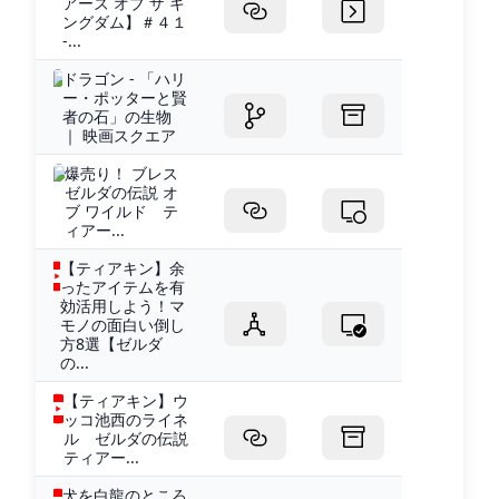
アーズ オブ ザ キ
ングダム】＃４１
-...
ドラゴン - 「ハリ
ー・ポッターと賢
者の石」の生物
｜ 映画スクエア
爆売り！ ブレス
ゼルダの伝説 オ
ブ ワイルド テ
ィアー...
【ティアキン】余
ったアイテムを有
効活用しよう！マ
モノの面白い倒し
方8選【ゼルダ
の...
【ティアキン】ウ
ッコ池西のライネ
ル ゼルダの伝説
ティアー...
犬を白龍のところ