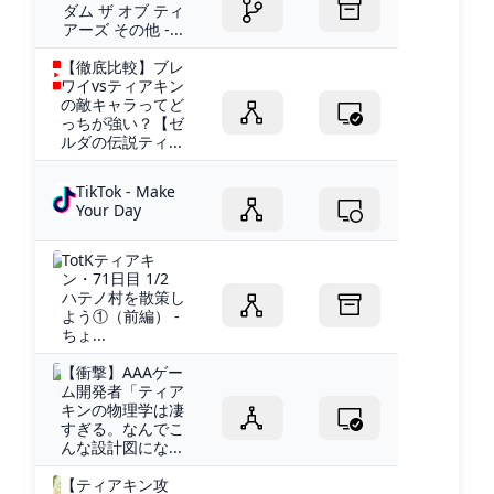
ダム ザ オブ ティ
アーズ その他 -...
【徹底比較】ブレ
ワイvsティアキン
の敵キャラってど
っちが強い？【ゼ
ルダの伝説ティ...
TikTok - Make
Your Day
TotKティアキ
ン・71日目 1/2
ハテノ村を散策し
よう①（前編） -
ちょ...
【衝撃】AAAゲー
ム開発者「ティア
キンの物理学は凄
すぎる。なんでこ
んな設計図にな...
【ティアキン攻