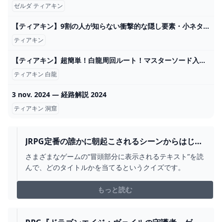
ゼルダ ティアキン
【ティアキン】9割の人が知らない衝撃的な隠し要素・小ネタ15選【ゼルダの伝説ティアーズオブザキングダム/豆知識】【ゆっくり解説】 - YouTube
ティアキン
【ティアキン】超簡単！白龍周回ルート！マスターソード入手が楽になるチャレンジ！【ゼルダの伝説】 - YouTube
ティアキン 白龍
3 nov. 2024 — 経路解説 2024
ティアキン 洞窟
JRPG定番の誰かに朝起こされるシーンからはじま
る、この作品はなんでしょうか？【ゲーム冒頭イ
さまざまなゲームの“冒頭部分に表示されるテキスト”を読
ントロクイズ】 - 電撃オンライン
んで、どのタイトルかを当てるというクイズです。
もっと読む