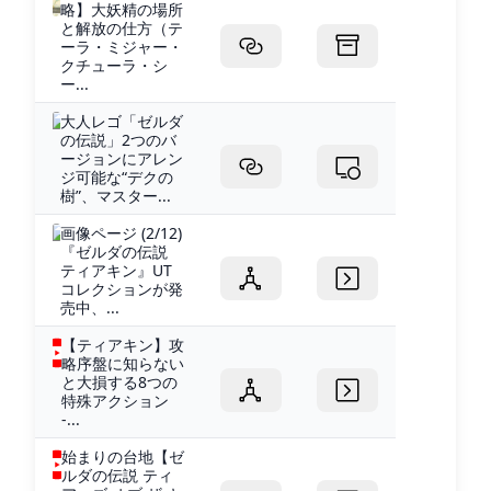
略】大妖精の場所
と解放の仕方（テ
ーラ・ミジャー・
クチューラ・シ
ー...
大人レゴ「ゼルダ
の伝説」2つのバ
ージョンにアレン
ジ可能な“デクの
樹”、マスター...
画像ページ (2/12)
『ゼルダの伝説
ティアキン』UT
コレクションが発
売中、...
【ティアキン】攻
略序盤に知らない
と大損する8つの
特殊アクション
-...
始まりの台地【ゼ
ルダの伝説 ティ