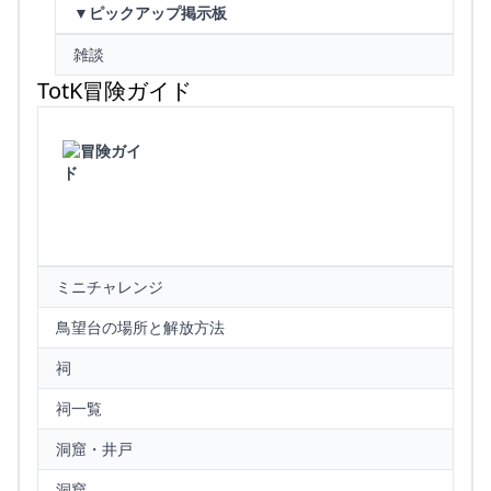
▼ピックアップ掲示板
雑談
TotK冒険ガイド
ミニチャレンジ
鳥望台の場所と解放方法
祠
祠一覧
洞窟・井戸
洞窟