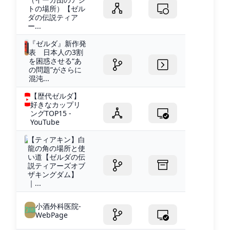
トの場所）【ゼル
ダの伝説ティア
ー...
『ゼルダ』新作発
表 日本人の3割
を困惑させる“あ
の問題”がさらに
混沌...
【歴代ゼルダ】
好きなカップリ
ングTOP15 -
YouTube
【ティアキン】白
龍の角の場所と使
い道【ゼルダの伝
説ティアーズオブ
ザキングダム】
｜...
小酒外科医院-
WebPage